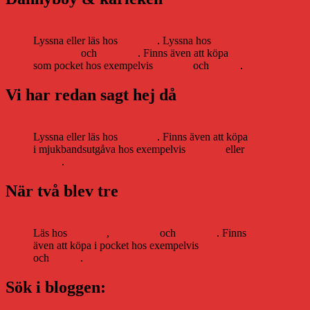
Lyssna eller läs hos
Storytel
. Lyssna hos
Bookbeat
och
Nextory
. Finns även att köpa
som pocket hos exempelvis
Adlibris
och
Bokus
.
Vi har redan sagt hej då
Lyssna eller läs hos
Storytel
. Finns även att köpa
i mjukbandsutgåva hos exempelvis
Adlibris
eller
Bokus
.
När två blev tre
Läs hos
Storytel
,
Bookbeat
och
Nextory
. Finns
även att köpa i pocket hos exempelvis
Adlibris
och
Bokus
.
Sök i bloggen: