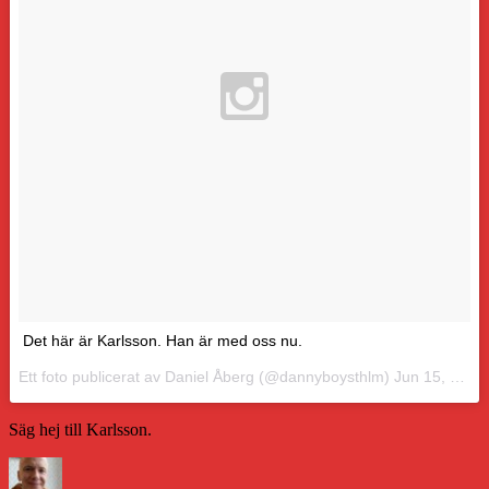
Det här är Karlsson. Han är med oss nu.
Ett foto publicerat av Daniel Åberg (@dannyboysthlm)
Jun 15, 2015 kl. 12:43 PDT
Säg hej till Karlsson.
Författare
Publicerat
Kategorier
Etiketter
den