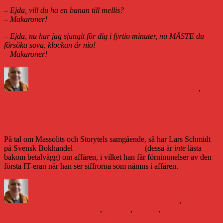
– Ejda, vill du ha en banan till mellis?
– Makaroner!
– Ejda, nu har jag sjungit för dig i fyrtio minuter, nu MÅSTE du
försöka sova, klockan är nio!
– Makaroner!
Författare
Publicerat
Kategorier
Etiketter
den
Daniel Åberg
28 juni 2015
28 juni 2015
Familjeliv
Ejda
,
makaroner
576 miljoner
På tal om Massolits och Storytels samgående, så har Lars Schmidt
på Svensk Bokhandel
skrivit ett blogginlägg
(dessa är
inte
låsta
bakom betalvägg) om affären, i vilket han får förnimmelser av den
första IT-eran när han ser siffrorna som nämns i affären.
Författare
Publicerat
Kategorier
den
Daniel Åberg
24 juni 2015
Boken och framtiden
,
Etiketter
Litteraturvärlden
bokbranschen
,
Massolit
,
Storytel
,
Svensk
Bokhandel