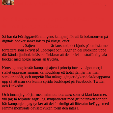
Daniel Åberg
15 juni 2015
Livet och sånt
Katten Karlsson
,
Stockholm
Ja till samma moms på alla böcker. Nja
till kampanjen Bokvalet.
Så har då Förläggareföreningens kampanj för att få bokmomsen på
digitala böcker sänkt inletts på riktigt, efter
tjuvstarten för några
veckor sedan
. Sajten
Bokvalet
är lanserad, det bjuds på en lista med
författare som skrivit på uppropet och ligger en del ljudklipp uppe
där kända ljudboksinläsare förklarar att det är fel att straffa digitala
böcker med högre moms än tryckta.
Konstigt nog består kampanjsajten i princip inte av något mer, i
stället upprepas samma kärnbudskap ett tiotal gånger när man
scrollar nedåt, och ungefär lika många gånger dyker dela-knapparna
upp så att man ska kunna sprida budskapet på Facebook, Twitter
och Linkedin.
Och innan jag börjar med mina
om och men
som så klart kommer,
vill jag få följande sagt: Jag sympatiserar med grundtanken för den
här kampanjen, jag tycker att det är rimligt att litteratur beläggs med
samma momssats oavsett vilken form den intas i.