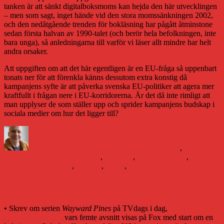
tanken är att sänkt digitalboksmoms kan hejda den här utvecklingen
– men som sagt, inget hände vid den stora momssänkningen 2002,
och den nedåtgående trenden för bokläsning har pågått åtminstone
sedan första halvan av 1990-talet (och berör hela befolkningen, inte
bara unga), så anledningarna till varför vi läser allt mindre har helt
andra orsaker.
Att uppgiften om att det här egentligen är en EU-fråga så uppenbart
tonats ner för att förenkla känns dessutom extra konstig då
kampanjens syfte är att påverka svenska EU-politiker att agera mer
kraftfullt i frågan nere i EU-korridorerna. Är det då inte rimligt att
man upplyser de som ställer upp och sprider kampanjens budskap i
sociala medier om hur det ligger till?
Författare
Publicerat
Kategorier
den
Daniel Åberg
12 juni 2015
Boken och framtiden
,
Etiketter
Litteraturvärlden
bokbranschen
,
Bokvalet
,
e-bok- e-böcker
,
Förläggareföreningen
,
litteratur
,
moms
,
teknik
Wayward Pines och iPad-multitaskingen
• Skrev om serien
Wayward Pines
på TVdags i dag,
en riktigt härlig
sommarförälskelse
vars femte avsnitt visas på Fox med start om en