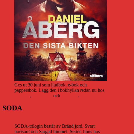
Ges ut 30 juni som ljudbok, e-bok och
pappersbok. Lägg den i bokhyllan redan nu hos
Storytel
,
Bookbeat
och
Nextory
.
SODA
SODA-trilogin består av Bränd jord, Svart
horisont och Sargad himmel. Serien finns hos