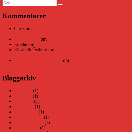
Sök
Sök
efter:
Kommentarer
Chriz
om
Läsplattan Storytel Reader må ha lagts ner, men
Teknifik tipsar om alternativ
Daniel Åberg
om
Viruset tickar på och Nära gränsen-helg
Emelie
om
Viruset tickar på och Nära gränsen-helg
Elisabeth Östberg
om
Läsplattan Storytel Reader må ha lagts
ner, men Teknifik tipsar om alternativ
Elin Häggberg // Teknifik
om
Läsplattan Storytel Reader må
ha lagts ner, men Teknifik tipsar om alternativ
Bloggarkiv
juni 2026
(1)
maj 2026
(1)
april 2026
(1)
mars 2026
(1)
januari 2026
(1)
december 2025
(1)
november 2025
(1)
oktober 2025
(1)