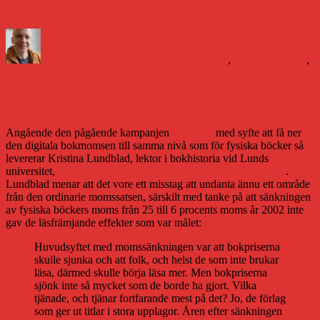
Författare
Publicerat
Kategorier
Etiketter
den
Daniel Åberg
18 juni 2015
Familjeliv
Ejda
,
Katten Karlsson
,
magsjuka
Bokhistoriker kritiserar Bokvalet
Angående den pågående kampanjen
Bokvalet
med syfte att få ner
den digitala bokmomsen till samma nivå som för fysiska böcker så
levererar Kristina Lundblad, lektor i bokhistoria vid Lunds
universitet,
en rejäl sågning av förslaget i dagens Sydsvenskan
.
Lundblad menar att det vore ett misstag att undanta ännu ett område
från den ordinarie momssatsen, särskilt med tanke på att sänkningen
av fysiska böckers moms från 25 till 6 procents moms år 2002 inte
gav de läsfrämjande effekter som var målet:
Huvudsyftet med momssänkningen var att bokpriserna
skulle sjunka och att folk, och helst de som inte brukar
läsa, därmed skulle börja läsa mer. Men bokpriserna
sjönk inte så mycket som de borde ha gjort. Vilka
tjänade, och tjänar fortfarande mest på det? Jo, de förlag
som ger ut titlar i stora upplagor. Åren efter sänkningen