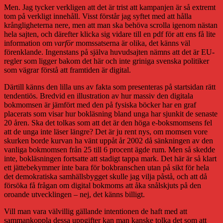
Men. Jag tycker verkligen att det är trist att kampanjen är så extremt
tom på verkligt innehåll. Visst förstår jag syftet med att hålla
krångligheterna nere, men att man ska behöva scrolla igenom nästan
hela sajten, och därefter klicka sig vidare till en pdf för att ens få lite
information om
varför
momssatserna är olika, det känns väl
förenklande. Ingenstans på själva huvudsajten nämns att det är EU-
regler som ligger bakom det här och inte griniga svenska politiker
som vägrar förstå att framtiden är digital.
Därtill känns den lilla uns av fakta som presenteras på startsidan rätt
tendentiös. Bredvid en illustration av hur massiv den digitala
bokmomsen är jämfört med den på fysiska böcker har en graf
placerats som visar hur bokläsning bland unga har sjunkit de senaste
20 åren. Ska det tolkas som att det är den höga e-boksmomsens fel
att de unga inte läser längre? Det är ju rent nys, om momsen vore
skurken borde kurvan ha vänt uppåt år 2002 då sänkningen av den
vanliga bokmomsen från 25 till 6 procent ägde rum. Men så skedde
inte, bokläsningen fortsatte att stadigt tappa mark. Det här är så klart
ett jättebekymmer inte bara för bokbranschen utan på sikt för hela
det demokratiska samhällsbygget skulle jag vilja påstå, och att då
försöka få frågan om digital bokmoms att åka snålskjuts på den
oroande utvecklingen – nej, det känns billigt.
Vill man vara välvillig gällande intentionen de haft med att
sammankoppla dessa uppgifter kan man kanske tolka det som att