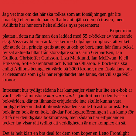
55 e-böcker för 0 kronor
Jag vet inte om det här ska tolkas som att försäljningen går lite
knackigt eller om de bara vill allmänt hjälpa den på traven, men
Adlibris har hur som helst alldeles nyss presenterat
ett rätt
fördelaktigt erbjudande på sin läsplatta Letto Frontlight
. Köper man
plattan i detta nu får man den laddad med 55 e-böcker av varierande
slag. Vissa av titlarna är klassiker med utgången upphovsrätt vilket
gör att de är i princip gratis att ge ut och ge bort, men här finns också
hyfsat aktuella titlar från storsäljare som Carin Gerhardsen, Jan
Guillou, Christoffer Carlsson, Liza Marklund, Ian McEwan, Kjell
Eriksson, Sofie Sarenbrant och Kristina Ohlsson. E-böckerna ska
enligt Adlibris betinga ett värde på 3000 kronor, men läsplattans pris
är detsamma som i går när erbjudandet inte fanns, det vill säga 995
kronor.
Intressant hur tydligt sådana här kampanjer visar hur lite en e-bok är
värd – eller åtminstone
kan vara värd
– jämfört med i den fysiska
bokvärlden, där ett liknande erbjudande inte skulle kunna vara
möjligt eftersom distributionskostnaden skulle bli astronomisk. En
bok är en bok är en bok, hävdar Förläggareföreningen i sin kamp för
att få ner den digitala bokmomsen, men sådana här erbjudanden
tycker jag visar rätt tydligt att verkligheten är mer komplex än så.
Det är helt klart en bra deal för dem som köper en Letto Frontlight