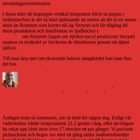
streamingprenumeranter.
I dessa tider då begreppet vertikal integration blivit så poppis i
bokbranschen är det så klart spännande att notera att det är en annan
aktör än Bonniers som knyter till sig Storytel och får tillgång till
deras produktion och distribution av ljudböcker (
enligt en artikel i
DN i dag
om Storytels
Sagan om isfolket
-succé producerar Storytel
numera en tredjedel av böckerna de distribuerar genom sin tjänst
själva).
Vill man läsa mer om ekonomin bakom samgåendet kan man läsa
det hos
Cornucopia
.
Författare
Publicerat
Kategorier
den
Daniel Åberg
23 juni 2015
Boken och framtiden
,
Etiketter
Litteraturvärlden
bokbranschen
,
ljudböcker
,
Storytel
,
teknik
Sommartid
Äntligen kom så sommaren, om så blott för någon dag. Enligt vår
väderstation nådde temperaturen 21,2 grader i dag, efter att tidigare
ha orkat upp blott strax över 17-strecket ett par gånger. Vi packade
picknickmat och begav oss med ett gäng andra småbarnsfamiljer