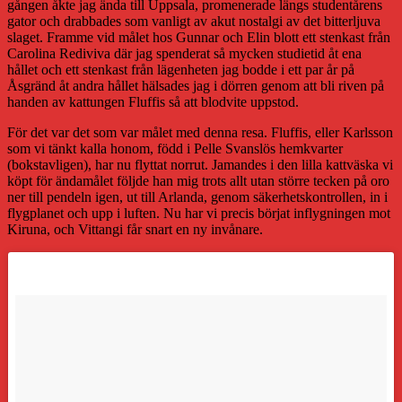
gången åkte jag ända till Uppsala, promenerade längs studentårens
gator och drabbades som vanligt av akut nostalgi av det bitterljuva
slaget. Framme vid målet hos Gunnar och Elin blott ett stenkast från
Carolina Rediviva där jag spenderat så mycken studietid åt ena
hållet och ett stenkast från lägenheten jag bodde i ett par år på
Åsgränd åt andra hållet hälsades jag i dörren genom att bli riven på
handen av kattungen Fluffis så att blodvite uppstod.
För det var det som var målet med denna resa. Fluffis, eller Karlsson
som vi tänkt kalla honom, född i Pelle Svanslös hemkvarter
(bokstavligen), har nu flyttat norrut. Jamandes i den lilla kattväska vi
köpt för ändamålet följde han mig trots allt utan större tecken på oro
ner till pendeln igen, ut till Arlanda, genom säkerhetskontrollen, in i
flygplanet och upp i luften. Nu har vi precis börjat inflygningen mot
Kiruna, och Vittangi får snart en ny invånare.