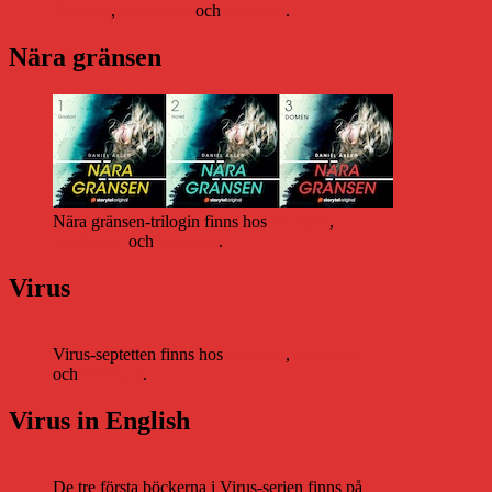
Storytel
,
Bookbeat
och
Nextory
.
Nära gränsen
Nära gränsen-trilogin finns hos
Storytel
,
Bookbeat
och
Nextory
.
Virus
Virus-septetten finns hos
Storytel
,
Bookbeat
och
Nextory
.
Virus in English
De tre första böckerna i Virus-serien finns på