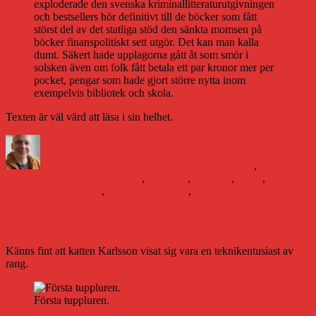
exploderade den svenska kriminallitteraturutgivningen
och bestsellers hör definitivt till de böcker som fått
störst del av det statliga stöd den sänkta momsen på
böcker finanspolitiskt sett utgör. Det kan man kalla
dumt. Säkert hade upplagorna gått åt som smör i
solsken även om folk fått betala ett par kronor mer per
pocket, pengar som hade gjort större nytta inom
exempelvis bibliotek och skola.
Texten är väl värd att läsa i sin helhet.
Författare
Publicerat
Kategorier
den
Daniel Åberg
17 juni 2015
Boken och framtiden
,
Etiketter
Litteraturvärlden
bokbranschen
,
Bokvalet
,
e-böcker
,
e-bok
,
till
Förläggareföreningen
,
Kristina Lundblad
,
litteratur
1 kommentar
Bokhi
kritise
Kattfrossa var det här!
Bokva
Känns fint att katten Karlsson visat sig vara en teknikentusiast av
rang.
Första tuppluren.