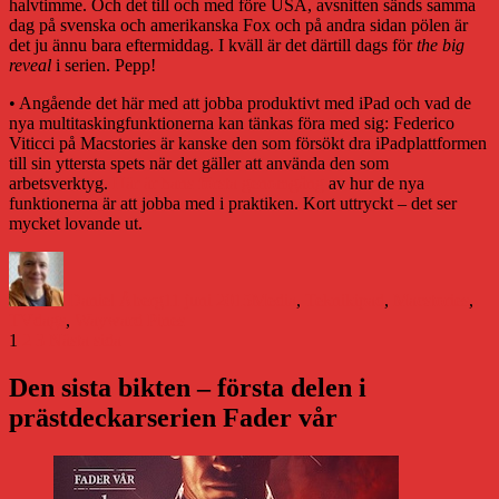
halvtimme. Och det till och med före USA, avsnitten sänds samma
dag på svenska och amerikanska Fox och på andra sidan pölen är
det ju ännu bara eftermiddag. I kväll är det därtill dags för
the big
reveal
i serien. Pepp!
• Angående det här med att jobba produktivt med iPad och vad de
nya multitaskingfunktionerna kan tänkas föra med sig: Federico
Viticci på Macstories är kanske den som försökt dra iPadplattformen
till sin yttersta spets när det gäller att använda den som
arbetsverktyg.
Här är hans första genomgång
av hur de nya
funktionerna är att jobba med i praktiken. Kort uttryckt – det ser
mycket lovande ut.
Författare
Publicerat
Kategorier
Etiketter
den
Daniel Åberg
11 juni 2015
Media
,
Teknik
ipad
,
Macstories
,
TVdags
,
Wayward Pines
Sidnumrering
Sida
Sida
Sida
1
2
3
Nästa sida
för
Den sista bikten – första delen i
inlägg
prästdeckarserien Fader vår