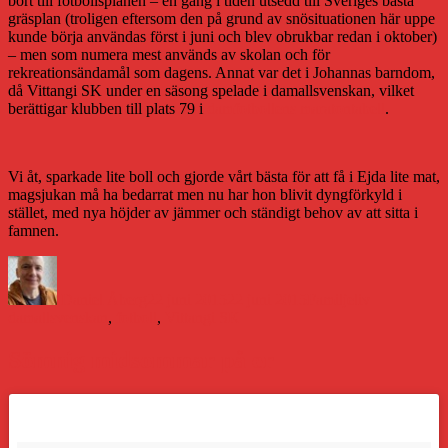
bort till fotbollsplanen – en gång i tiden utsedd till Sveriges bästa
gräsplan (troligen eftersom den på grund av snösituationen här uppe
kunde börja användas först i juni och blev obrukbar redan i oktober)
– men som numera mest används av skolan och för
rekreationsändamål som dagens. Annat var det i Johannas barndom,
då Vittangi SK under en säsong spelade i damallsvenskan, vilket
berättigar klubben till plats 79 i
damfotbollens maratontabell
.
Vi åt, sparkade lite boll och gjorde vårt bästa för att få i Ejda lite mat,
magsjukan må ha bedarrat men nu har hon blivit dyngförkyld i
stället, med nya höjder av jämmer och ständigt behov av att sitta i
famnen.
Författare
Publicerat
Kategorier
Etiketter
den
Daniel Åberg
22 juni 2015
22 juni 2015
Familjeliv
damallsvenskan
,
fotboll
,
Vittangi SK
Sömnig midsommar på er