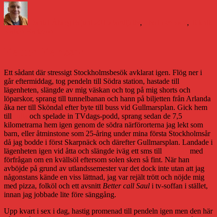
Författare
Publicerat
Kategorier
E
den
Daniel Åberg
16 juni 2015
Familjeliv
,
Livet och sånt
,
Teknik
Katten Karlsson
Katten Karlsson
Ett sådant där stressigt Stockholmsbesök avklarat igen. Flög ner i
går eftermiddag, tog pendeln till Södra station, hastade till
lägenheten, slängde av mig väskan och tog på mig shorts och
löparskor, sprang till tunnelbanan och hann på biljetten från Arlanda
åka ner till Sköndal efter byte till buss vid Gullmarsplan. Gick hem
till
Julia
och spelade in TVdags-podd, sprang sedan de 7,5
kilometrarna hem igen genom de södra närförorterna jag lekt som
barn, eller åtminstone som 25-åring under mina första Stockholmsår
då jag bodde i först Skarpnäck och därefter Gullmarsplan. Landade i
lägenheten igen vid åtta och slängde iväg ett sms till
Morgan
med
förfrågan om en kvällsöl eftersom solen sken så fint. När han
avböjde på grund av utlandssemester var det dock inte utan att jag
någonstans kände en viss lättnad, jag var rejält trött och nöjde mig
med pizza, folköl och ett avsnitt
Better call Saul
i tv-soffan i stället,
innan jag jobbade lite före sänggång.
Upp kvart i sex i dag, hastig promenad till pendeln igen men den här