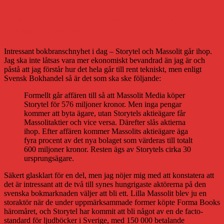
Lite om det här med Storytels och
Massolits samgående
Intressant bokbranschnyhet i dag – Storytel och Massolit går ihop.
Jag ska inte låtsas vara mer ekonomiskt bevandrad än jag är och
påstå att jag förstår hur det hela går till rent tekniskt, men enligt
Svensk Bokhandel så är det som ska ske följande:
Formellt går affären till så att Massolit Media köper
Storytel för 576 miljoner kronor. Men inga pengar
kommer att byta ägare, utan Storytels aktieägare får
Massolitaktier och vice versa. Därefter slås aktierna
ihop. Efter affären kommer Massolits aktieägare äga
fyra procent av det nya bolaget som värderas till totalt
600 miljoner kronor. Resten ägs av Storytels cirka 30
ursprungsägare.
Säkert glasklart för en del, men jag nöjer mig med att konstatera att
det är intressant att de två till synes hungrigaste aktörerna på den
svenska bokmarknaden väljer att bli ett. Lilla Massolit blev ju en
storaktör när de under uppmärksammade former köpte Forma Books
häromåret, och Storytel har kommit att bli något av en de facto-
standard för ljudböcker i Sverige, med 150 000 betalande