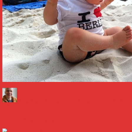
Författare
Publicerat
Kategorier
den
Daniel Åberg
17 februari 2011
20 februari 2011
Livet och
sånt
Så som i en spegel