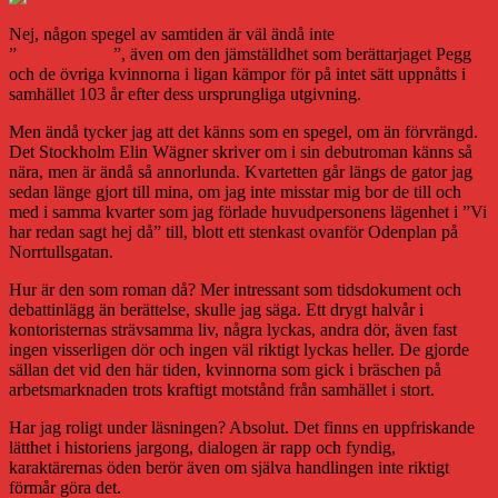
Nej, någon spegel av samtiden är väl ändå inte
Elin Wägners
”
Norrtullsligan
”, även om den jämställdhet som berättarjaget Pegg
och de övriga kvinnorna i ligan kämpor för på intet sätt uppnåtts i
samhället 103 år efter dess ursprungliga utgivning.
Men ändå tycker jag att det känns som en spegel, om än förvrängd.
Det Stockholm Elin Wägner skriver om i sin debutroman känns så
nära, men är ändå så annorlunda. Kvartetten går längs de gator jag
sedan länge gjort till mina, om jag inte misstar mig bor de till och
med i samma kvarter som jag förlade huvudpersonens lägenhet i ”Vi
har redan sagt hej då” till, blott ett stenkast ovanför Odenplan på
Norrtullsgatan.
Hur är den som roman då? Mer intressant som tidsdokument och
debattinlägg än berättelse, skulle jag säga. Ett drygt halvår i
kontoristernas strävsamma liv, några lyckas, andra dör, även fast
ingen visserligen dör och ingen väl riktigt lyckas heller. De gjorde
sällan det vid den här tiden, kvinnorna som gick i bräschen på
arbetsmarknaden trots kraftigt motstånd från samhället i stort.
Har jag roligt under läsningen? Absolut. Det finns en uppfriskande
lätthet i historiens jargong, dialogen är rapp och fyndig,
karaktärernas öden berör även om själva handlingen inte riktigt
förmår göra det.