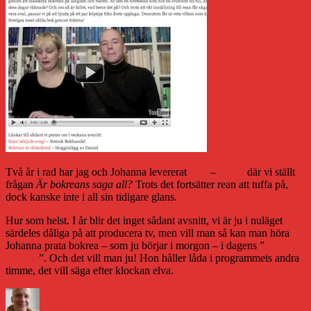
Två år i rad har jag och Johanna levererat
DJtv
–
avsnitt
där vi ställt
frågan
Är bokreans saga all?
Trots det fortsätter rean att tuffa på,
dock kanske inte i all sin tidigare glans.
Hur som helst. I år blir det inget sådant avsnitt, vi är ju i nuläget
särdeles dåliga på att producera tv, men vill man så kan man höra
Johanna prata bokrea – som ju börjar i morgon – i dagens ”
P3
populär
”. Och det vill man ju! Hon håller låda i programmets andra
timme, det vill säga efter klockan elva.
Författare
Publicerat
Kategorier
den