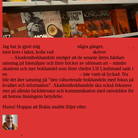
Jag har ju gjort mig
lustig över det här
några gånger,
senast i helgen
,
men kors i taket, kolla vad
Svensk Bokhandel
skriver
två texter om i
dag
– Akademibokhandeln medger att de senaste årens hårdare
satsning på bästsäljare och färre böcker av olönsam art – mindre
akademi och mer bokhandel som förre chefen Ulf Lindstrand sade i
en
kritiserad intervju för några år sedan
– inte varit så lyckad. Nu
blir det åter satsning på ”den välsorterade bokhandeln med fokus på
kvalitet och information”. Akademibokhandeln ska också fokusera
mer på allmän facklitteratur och kommunikation med omvärlden för
att betona läsningens betydelse.
Hurra! Hoppas att Bokia snabbt följer efter.
Författare
Publicerat
Kategorier
den
Daniel Åberg
18 februari 2011
20 februari 2011
Boken och
framtiden
,
Litteraturvärlden