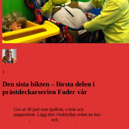
Författare
Publicerat
Kategorier
den
Daniel Åberg
14 februari 2011
14 februari 2011
Livet och
sånt
Sidnumrering
Sida
Sida
Sida
1
2
3
Nästa sida
för
Den sista bikten – första delen i
inlägg
prästdeckarserien Fader vår
Ges ut 30 juni som ljudbok, e-bok och
pappersbok. Lägg den i bokhyllan redan nu hos
Storytel
,
Bookbeat
och
Nextory
.