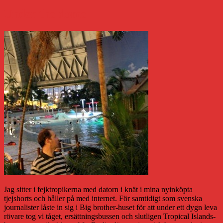
Under the dome
Jag sitter i fejktropikerna med datorn i knät i mina nyinköpta
tjejshorts och håller på med internet. För samtidigt som svenska
journalister låste in sig i Big brother-huset för att under ett dygn leva
rövare tog vi tåget, ersättningsbussen och slutligen Tropical Islands-