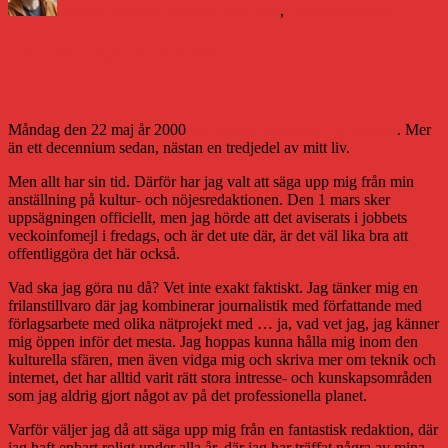
Daniel Åberg
22 februari 2011
DJtv
,
Litteraturvärlden
Hej hej nya tillvaron!
Måndag den 22 maj år 2000
började jag arbeta på TT Spektra
. Mer
än ett decennium sedan, nästan en tredjedel av mitt liv.
Men allt har sin tid. Därför har jag valt att säga upp mig från min
anställning på kultur- och nöjesredaktionen. Den 1 mars sker
uppsägningen officiellt, men jag hörde att det aviserats i jobbets
veckoinfomejl i fredags, och är det ute där, är det väl lika bra att
offentliggöra det här också.
Vad ska jag göra nu då? Vet inte exakt faktiskt. Jag tänker mig en
frilanstillvaro där jag kombinerar journalistik med författande med
förlagsarbete med olika nätprojekt med … ja, vad vet jag, jag känner
mig öppen inför det mesta. Jag hoppas kunna hålla mig inom den
kulturella sfären, men även vidga mig och skriva mer om teknik och
internet, det har alltid varit rätt stora intresse- och kunskapsområden
som jag aldrig gjort något av på det professionella planet.
Varför väljer jag då att säga upp mig från en fantastisk redaktion, där
jag haft enbart roligt under alla år, där jag har träffat några av mina