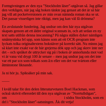
Formgivningen av den nya ”Stockholm läser”-utgåvan så. Jag gillar
den verkligen, när jag såg boken tänkte jag genast att det är så här
jag vill att pocketversionen av min ovan nämnda roman ska se ut.
Det passar visserligen inte riktigt, men jag kan väl få drömma?
En avslutande fundering. Jag undrar om den här nya utgåvan
skapats genom att ett äldre original scannats in, och att sedan en ny
text satts utifrån denna inscanning? På några ställen dyker nämligen
småmystiska fel upp, som känns som att ett OCR-program inte
lyckats tolka originaltextens bokstäver på korrekt sätt. Nu minns jag
så klart inte exakt var de här grejerna dök upp och jag skrev inte ner
det – och språket de uttrycker sig på i boken
är
annorlunda mot vad
vi är vana vid drygt 100 år senare – men jag undrar jag om det inte
var ett par u:n som tolkats som å:n eller om det var tvärtom eller
åtminstone liknande.
Ja ni hör ju. Spiksäker på min sak.
——
I kväll talar för den delen litteraturvetaren Boel Hackman, som
också skrivit efterordet till den nya utgåvan av ”Norrtullsligan”,
om
Elin Wägner på Skarpnäcks bibliotek
i södra Stockholm, som en
del i ”Stockholm läser”-satsningen. Åk dit vetja!