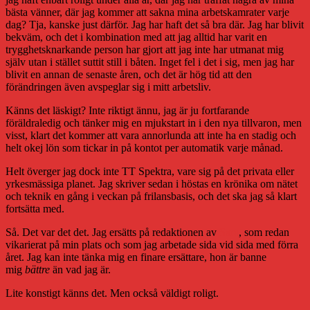
bästa vänner, där jag kommer att sakna mina arbetskamrater varje
dag? Tja, kanske just därför. Jag har haft det så bra där. Jag har blivit
bekväm, och det i kombination med att jag alltid har varit en
trygghetsknarkande person har gjort att jag inte har utmanat mig
själv utan i stället suttit still i båten. Inget fel i det i sig, men jag har
blivit en annan de senaste åren, och det är hög tid att den
förändringen även avspeglar sig i mitt arbetsliv.
Känns det läskigt? Inte riktigt ännu, jag är ju fortfarande
föräldraledig och tänker mig en mjukstart in i den nya tillvaron, men
visst, klart det kommer att vara annorlunda att inte ha en stadig och
helt okej lön som tickar in på kontot per automatik varje månad.
Helt överger jag dock inte TT Spektra, vare sig på det privata eller
yrkesmässiga planet. Jag skriver sedan i höstas en krönika om nätet
och teknik en gång i veckan på frilansbasis, och det ska jag så klart
fortsätta med.
Så. Det var det det. Jag ersätts på redaktionen av
Sara
, som redan
vikarierat på min plats och som jag arbetade sida vid sida med förra
året. Jag kan inte tänka mig en finare ersättare, hon är banne
mig
bättre
än vad jag är.
Lite konstigt känns det. Men också väldigt roligt.