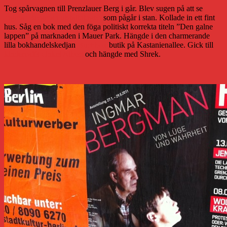
Tog spårvagnen till Prenzlauer Berg i går. Blev sugen på att se
Ingmar Bergman-utställningen
som pågår i stan. Kollade in ett fint
hus. Såg en bok med den föga politiskt korrekta titeln ”Den galne
lappen” på marknaden i Mauer Park. Hängde i den charmerande
lilla bokhandelskedjan
Buchbox
butik på Kastanienallee. Gick till
kindercafét Onkel Albert
och hängde med Shrek.