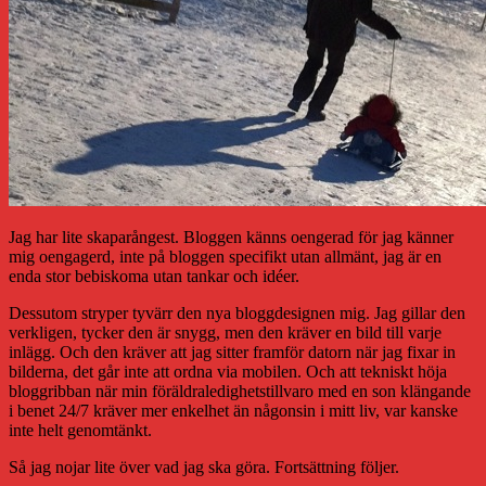
Jag har lite skaparångest. Bloggen känns oengerad för jag känner
mig oengagerd, inte på bloggen specifikt utan allmänt, jag är en
enda stor bebiskoma utan tankar och idéer.
Dessutom stryper tyvärr den nya bloggdesignen mig. Jag gillar den
verkligen, tycker den är snygg, men den kräver en bild till varje
inlägg. Och den kräver att jag sitter framför datorn när jag fixar in
bilderna, det går inte att ordna via mobilen. Och att tekniskt höja
bloggribban när min föräldraledighetstillvaro med en son klängande
i benet 24/7 kräver mer enkelhet än någonsin i mitt liv, var kanske
inte helt genomtänkt.
Så jag nojar lite över vad jag ska göra. Fortsättning följer.