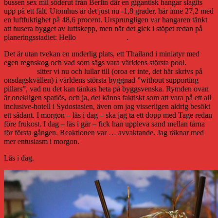
bussen sex mil söderut från Berlin där en gigantisk hangar slagits
upp på ett fält. Utomhus är det just nu -1,8 grader, här inne 27,2 med
en luftfuktighet på 48,6 procent. Ursprungligen var hangaren tänkt
att husera bygget av luftskepp, men när det gick i stöpet redan på
planeringsstadiet: Hello
Tropical Islands
.
Det är utan tvekan en underlig plats, ett Thailand i miniatyr med
egen regnskog och vad som sägs vara världens största pool.
Enligt
Wikipedia
sitter vi nu och lullar till (oroa er inte, det här skrivs på
onsdagskvällen) i världens största byggnad ”without supporting
pillars”, vad nu det kan tänkas heta på byggsvenska. Rymden ovan
är onekligen spatiös, och ja, det känns faktiskt som att vara på ett all
inclusive-hotell i Sydostasien, även om jag visserligen aldrig besökt
ett sådant. I morgon – läs i dag – ska jag ta ett dopp med Tage redan
före frukost. I dag – läs i går – fick han uppleva sand mellan tårna
för första gången. Reaktionen var … avvaktande. Jag räknar med
mer entusiasm i morgon.
Läs i dag.