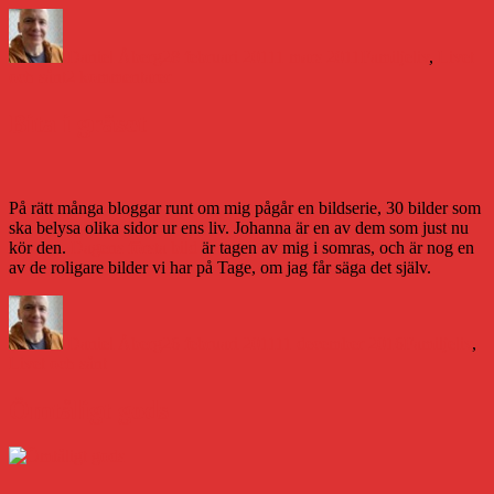
Författare
Publicerat
Kategorier
den
Daniel Åberg
28 februari 2011
1 mars 2011
Familjeliv
,
Livet
till
och sånt
2 kommentarer
Bloggerier
Bita i gräset
På rätt många bloggar runt om mig pågår en bildserie, 30 bilder som
ska belysa olika sidor ur ens liv. Johanna är en av dem som just nu
kör den.
Dagens första bild
är tagen av mig i somras, och är nog en
av de roligare bilder vi har på Tage, om jag får säga det själv.
Författare
Publicerat
Kategorier
den
Daniel Åberg
26 februari 2011
11 december 2016
Familjeliv
,
Livet och sånt
Ömtåligt gods