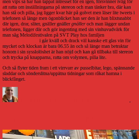
men vips så har han tappat intresset för en igen, försvinner iväg för
att ratta om inställningarna på stereon och man tänker bra, där kan
han stå och pilla, jag ligger kvar här på golvet men läser lite tweets i
telefonen så länge men ögonblicket han ser den är han blixtsnabbt
där igen, drar, sliter, gnäller gnäller
gnäller
och man lägger undan
telefonen, ligger där och gör ingenting med sin vinhuvudvärk för
man såg Melodifestivalen på SVT Play hos familjen
Paues/Darlingtons
i går kväll och drack väl kanske ett glas vin för
mycket och klockan är bara 06.55 än och så länge man betraktar
honom i sin sysslolöshet är han nöjd och kan gå tillbaka till stereon
och trycka på knapparna, ratta om volymen, pilla lite.
Och så flyter tiden fram i ett virrvarr av pusselbitar, lego, spännande
sladdar och sönderslitna/uppätna tidningar som råkat hamna i
blickfånget.
Författare
Publicerat
Kategorier
den
Daniel Åberg
20 februari 2011
20 februari 2011
Familjeliv
,
Livet och sånt
Nu satsar vi oss ur krisen, hörni.