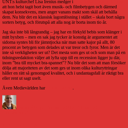
UNT:s kulturchef Lisa Irenius medger i
en krönika i dagens tidning
att hon helst tagit bort även musik- och filmbetygen och därmed
skapat konsekvens, men anger vanans makt som skäl att behålla
dem. Nu blir det en klassisk lagomlösning i stället – skala bort några
sorters betyg, och förutspå att alla nog är borta inom tio år.
Jag ska inte bli långrandig – jag har en förkyld bebis som klänger i
mitt byxben – men en sak jag tycker är konstig är argumentet att
sidorna syntes bli för jämntjocka när man satte kajor på allt, 80
procent av betygen som delades ut var treor och fyror. Men är det
inte så verkligheten ser ut? Det mesta som ges ut och som man på en
tidningsredaktion väljer att lyfta upp till en recension ligger ju där,
inom ”bra till mycket bra-spannet”? Nu blir det som att man försöker
dölja att majoriteten av det som ges ut inom olika kulturyttringar
håller en rätt så genomgod kvalitet, och i undantagsfall är riktigt bra
eller rent ut sagt uselt.
Även Medievärlden har
en text i ämnet
.
Författare
Publicerat
Kategorier
den
Daniel Åberg
23 februari 2011
23 februari 2011
Litteraturvärlden
Ambivalens