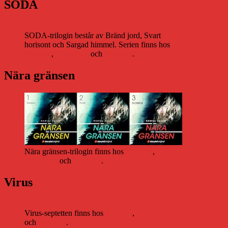
SODA
SODA-trilogin består av Bränd jord, Svart
horisont och Sargad himmel. Serien finns hos
Storytel
,
Bookbeat
och
Nextory
.
Nära gränsen
Nära gränsen-trilogin finns hos
Storytel
,
Bookbeat
och
Nextory
.
Virus
Virus-septetten finns hos
Storytel
,
Bookbeat
och
Nextory
.