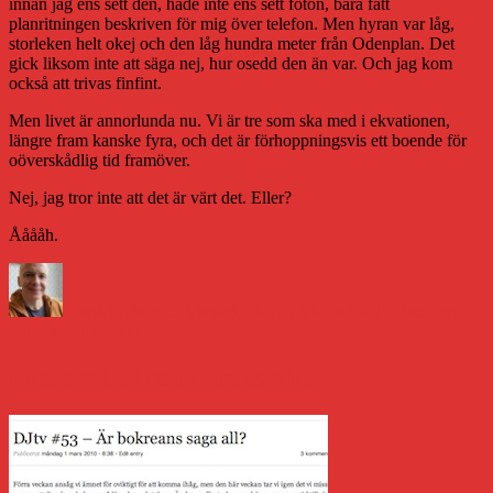
innan jag ens sett den, hade inte ens sett foton, bara fått
planritningen beskriven för mig över telefon. Men hyran var låg,
storleken helt okej och den låg hundra meter från Odenplan. Det
gick liksom inte att säga nej, hur osedd den än var. Och jag kom
också att trivas finfint.
Men livet är annorlunda nu. Vi är tre som ska med i ekvationen,
längre fram kanske fyra, och det är förhoppningsvis ett boende för
oöverskådlig tid framöver.
Nej, jag tror inte att det är värt det. Eller?
Ååååh.
Författare
Publicerat
Kategorier
den
Daniel Åberg
23 februari 2011
25 februari 2011
Livet och
till
sånt
4 kommentarer
Ambivalens
Lite om bokrean, trots allt.