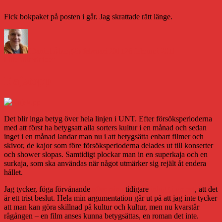
Fick bokpaket på posten i går. Jag skrattade rätt länge.
Författare
Publicerat
Kategorier
den
Daniel Åberg
25 februari 2011
26 februari 2011
Litteraturvärlden
Kajstopp
Det blir inga betyg över hela linjen i UNT. Efter försöksperioderna
med att först ha betygsatt alla sorters kultur i en månad och sedan
inget i en månad landar man nu i att betygsätta enbart filmer och
skivor, de kajor som före försöksperioderna delades ut till konserter
och shower slopas. Samtidigt plockar man in en superkaja och en
surkaja, som ska användas när något utmärker sig rejält åt endera
hållet.
Jag tycker, föga förvånande
efter mina
tidigare
inlägg i ämnet
, att det
är ett trist beslut. Hela min argumentation går ut på att jag inte tycker
att man kan göra skillnad på kultur och kultur, men nu kvarstår
rågången – en film anses kunna betygsättas, en roman det inte.