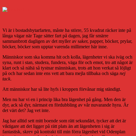
Vi är i bostadsbytarfarten, måste ha större, 55 kvadrat räcker inte på
långa vägar när Tage sätter fart på dagen, jag får smärre
sammanbrott dagligen av det myller av saker, papper, böcker, prylar,
böcker, böcker som upptar varenda millimeter här inne.
Människor som ska komma hit och kolla, lägenheter vi ska iväg och
syna, runt i stan, studera, fundera, väga för och emot, tro att något är
klart och så nähä så tystnar människan, trots att hon verkat så löjligt
på och har sedan inte ens vett att bara mejla tillbaka och säga
nej
tack
.
Att människor har så lite hyfs i kroppen förvånar mig ständigt.
Men nu har vi en i princip lika bra lägenhet på gång. Men den är
dyr, ack så dyr, närmast en fördubbling av vår nuvarande hyra. Är
det värt det? Jag vet inte.
Jag har alltid sett mitt boende som rätt sekundärt, tycker att det är
viktigare att det ligger på rätt plats än att lägenheten i sig är
fantastisk, skrev på kontrakt till min förra lägenhet vid Odenplan