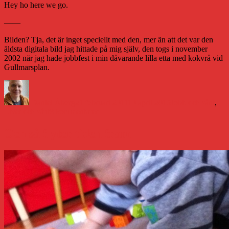
Hey ho here we go.
——
Bilden? Tja, det är inget speciellt med den, mer än att det var den
äldsta digitala bild jag hittade på mig själv, den togs i november
2002 när jag hade jobbfest i min dåvarande lilla etta med kokvrå vid
Gullmarsplan.
Författare
Publicerat
Kategorier
den
Daniel Åberg
21 februari 2011
10 april 2015
Jobb och sånt
,
till
Livet och sånt
8 kommentarer
Hej
hej
Och så flyter tiden fram
nya
tillvaron!