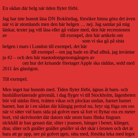
En sådan där helg när tiden flyter förbi.
Jag har inte hunnit läsa DN Boklördag, försöker hinna göra det även
när vi är utomlands men den här helgen … nej. Jag samlar på mig
länkar, texter jag vill läsa eller gå vidare med, den här recensionen
av
livet med en Macbook Air
till exempel, den här artikeln om
Pet
Shop Boys kommande balettuppsättning
som vi ska gå på sista
helgen i mars i London till exempel, det här
”Tillbaka till framtiden”-
spelet för iPad
till exempel – om jag hade en iPad alltså, jag inväntar
ju #2 – och den här mastodontgenomgången av
Wireds stora artikel
från 1997
om hur det krisande företaget Apple ska räddas, sedd med
2011 års glasögon.
Till exempel.
Men inget har hunnits med. Tiden flyter förbi, ägnas åt barn- och
hushållsrelaterade göromål, i dag flyger vi till Stockholm, lägenheten
bör väl städas först, tvätten vikas och plockas undan, barnet barnet
barnet, han är i en sådan där klängig period nu, bryr sig föga om oss
när vi sitter vid hans sida på golvet men så fort vi flyttar oss en meter
bort, vid skrivbordet där datorn står utom hans flinka fingrars
räckhåll är han genast där, sliter i jeansen, hänger i benet, klänger,
drar, sliter och gnäller gnäller
gnäller
så det skär i öronen och det är
bara att ge upp, ner på golvet igen, sitta med, försöka leka med legot