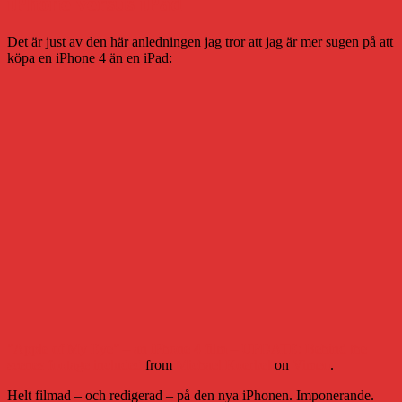
iPhone versus iPad
Det är just av den här anledningen jag tror att jag är mer sugen på att
köpa en iPhone 4 än en iPad:
”Apple of My Eye” – an iPhone 4 film – UPDATE: Behind the
scenes footage included
from
Michael Koerbel
on
Vimeo
.
Helt filmad – och redigerad – på den nya iPhonen. Imponerande.