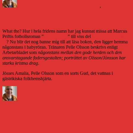
den
Daniel Åberg
28 juni 2010
28 juni 2010
DJtv
,
Familjeliv
Jag blir nästan religiös
What the? Hur i hela fridens namn har jag kunnat missa att Marcus
Priftis fotbollsroman ”
Gå på djupet
” till viss del
handlar om Gefle
IF
? Nu blir det nog banne mig till att läsa boken, den ligger hemma
någonstans i babyröran. Tränaren Pelle Olsson beskrivs enligt
Arbetarbladet som
någonstans mellan den gode herden och den
ansvarstagande fadersgestalten; porträttet av Olsson/Jönsson har
starka kristna drag
.
Jösses Amalia, Pelle Olsson som en sorts Gud, det vattnas i
gästrikiska folkhemshjärta.
Författare
Publicerat
Kategorier
den
Daniel Åberg
27 juni 2010
Livet och sånt
Midsommarafton