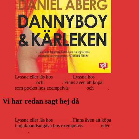
Lyssna eller läs hos
Storytel
. Lyssna hos
Bookbeat
och
Nextory
. Finns även att köpa
som pocket hos exempelvis
Adlibris
och
Bokus
.
Vi har redan sagt hej då
Lyssna eller läs hos
Storytel
. Finns även att köpa
i mjukbandsutgåva hos exempelvis
Adlibris
eller
Bokus
.