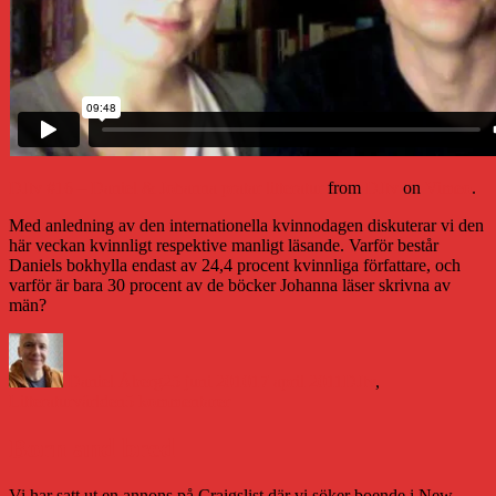
DJtv #16 – Daniel & Johanna pratar litteratur
from
DJtv
on
Vimeo
.
Med anledning av den internationella kvinnodagen diskuterar vi den
här veckan kvinnligt respektive manligt läsande. Varför består
Daniels bokhylla endast av 24,4 procent kvinnliga författare, och
varför är bara 30 procent av de böcker Johanna läser skrivna av
män?
Författare
Publicerat
Kategorier
den
Daniel Åberg
25 juni 2010
17 april 2011
DJtv
,
till
Litteraturvärlden
5 kommentarer
Manligt
kontra
Born and bred
kvinnligt
läsande,
Vi har satt ut en annons på Craigslist där vi söker boende i New