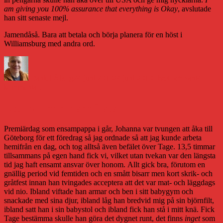
am giving you 100% assurance that everything is Okay
, avslutade
han sitt senaste mejl.
Jamendåså. Bara att betala och börja planera för en höst i
Williamsburg med andra ord.
Författare
Publicerat
Kategorier
den
Daniel Åberg
24 juni 2010
24 juni 2010
Livet och sånt
4
till
kommentarer
Born
and
Ett liv i min handflata
bred
Premiärdag som ensampappa i går, Johanna var tvungen att åka till
Göteborg för ett föredrag så jag ordnade så att jag kunde arbeta
hemifrån en dag, och tog alltså även befälet över Tage. 13,5 timmar
tillsammans på egen hand fick vi, vilket utan tvekan var den längsta
tid jag haft ensamt ansvar över honom. Allt gick bra, förutom en
gnällig period vid femtiden och en smått bisarr men kort skrik- och
gråtfest innan han tvingades acceptera att det var mat- och läggdags
vid nio. Ibland viftade han armar och ben i sitt babygym och
snackade med sina djur, ibland låg han bredvid mig på sin björnfilt,
ibland satt han i sin babystol och ibland fick han stå i mitt knä. Fick
Tage bestämma skulle han göra det dygnet runt, det finns
inget
som