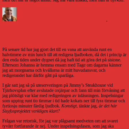
Författare
Publicerat
Kategorier
den
Daniel Åberg
19 juni 2010
19 juni 2010
Familjeliv
,
Livet och
till
sånt
3 kommentarer
Kärlek
kontra
Det lackar mot ljudbok
dyrkan
På senare tid har jag gjort det till en vana att använda runt en
halvtimme av min lunch till att redigera ljudboken, då det i princip är
den enda tiden under dygnet då jag haft tid att göra det på sistone.
Eftersom Johanna är hemma ensam med Tage om dagarna känner
jag att morgnarna och kvällarna är mitt huvudansvar, och
redigerandet har därför gått på sparlåga.
I går satt jag så på uteserveringen på Jimmy’s Steakhouse vid
Tjärhovsplan efter avslutade oxjärpar och fann till min förvåning att
jag plötsligt var klar med redigeringen av inläsningen. Inspelningar
som upptog runt tio timmar i tid hade kokats ner till fyra timmar och
fyrtiosju minuter färdig ljudbok.
Konstigt
, tänkte jag,
är det här
Sisyfosprojektet verkligen klart?
Frågan var retorisk, för jag var plågsamt medveten om att svaret
tyvärr fortfarande är nej. Under inspelningsfasen, som jag ska