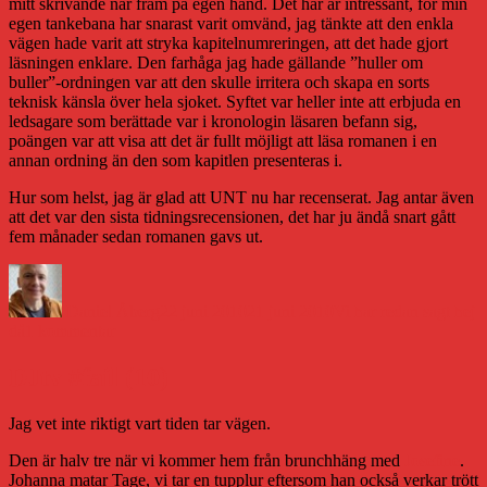
mitt skrivande når fram på egen hand. Det här är intressant, för min
egen tankebana har snarast varit omvänd, jag tänkte att den enkla
vägen hade varit att stryka kapitelnumreringen, att det hade gjort
läsningen enklare. Den farhåga jag hade gällande ”huller om
buller”-ordningen var att den skulle irritera och skapa en sorts
teknisk känsla över hela sjoket. Syftet var heller inte att erbjuda en
ledsagare som berättade var i kronologin läsaren befann sig,
poängen var att visa att det är fullt möjligt att läsa romanen i en
annan ordning än den som kapitlen presenteras i.
Hur som helst, jag är glad att UNT nu har recenserat. Jag antar även
att det var den sista tidningsrecensionen, det har ju ändå snart gått
fem månader sedan romanen gavs ut.
Författare
Publicerat
Kategorier
den
Daniel Åberg
22 juni 2010
21 juni 2010
Vi har redan sagt hej
till
då
1 kommentar
Jag
och
DJtv #fail (10)
mitt
älskade
Jag vet inte riktigt vart tiden tar vägen.
Uppsala
Den är halv tre när vi kommer hem från brunchhäng med
Josefine
.
Johanna matar Tage, vi tar en tupplur eftersom han också verkar trött