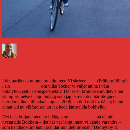
Författare
Publicerat
Kategorier
den
Daniel Åberg
26 juni 2010
26 juni 2010
Livet och sånt
Manligt kontra kvinnligt läsande, igen.
I det purfärska numret av tidningen Vi skriver
Peter
(Fröberg Idling)
i sin
litteraturkrönika
om vilka böcker vi väljer att ha i våra
bokhyllor, sett ur könsperspektiv. Det är en krönika som delvis har
sin upprinnelse i några inlägg som jag skrev i den här bloggens
barndom, ända tillbaka i augusti 2006, en tid i mitt liv då jag bland
annat led av villfarelsen att jag hade jämställda bokhyllor.
Det hela började med ett inlägg som
Johanna skrev
på då rätt
nystartade Bokhora – det här var långt innan vi kände varandra –
som handlade om ladlit och där min debutroman ”Dannyboy &