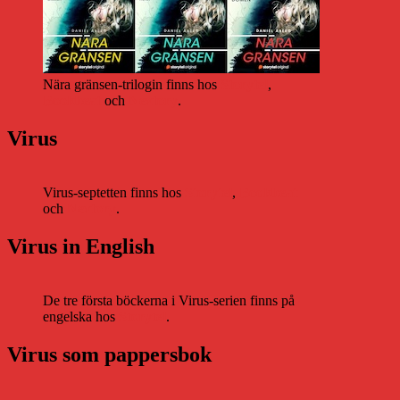
Nära gränsen-trilogin finns hos
Storytel
,
Bookbeat
och
Nextory
.
Virus
Virus-septetten finns hos
Storytel
,
Bookbeat
och
Nextory
.
Virus in English
De tre första böckerna i Virus-serien finns på
engelska hos
Storytel
.
Virus som pappersbok