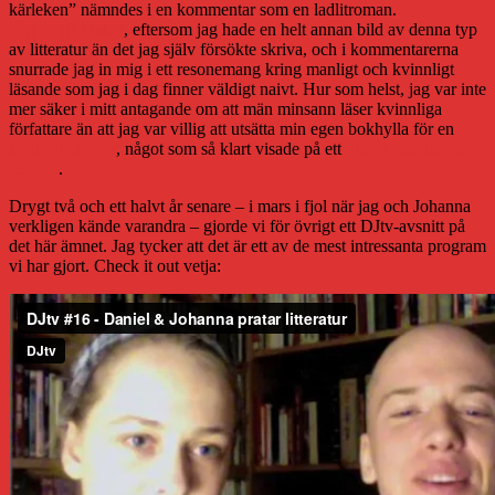
kärleken” nämndes i en kommentar som en ladlitroman.
Det fick
mig att gå i taket
, eftersom jag hade en helt annan bild av denna typ
av litteratur än det jag själv försökte skriva, och i kommentarerna
snurrade jag in mig i ett resonemang kring manligt och kvinnligt
läsande som jag i dag finner väldigt naivt. Hur som helst, jag var inte
mer säker i mitt antagande om att män minsann läser kvinnliga
författare än att jag var villig att utsätta min egen bokhylla för en
kontrollräkning
, något som så klart visade på ett
ytterst nedslående
resultat
.
Drygt två och ett halvt år senare – i mars i fjol när jag och Johanna
verkligen kände varandra – gjorde vi för övrigt ett DJtv-avsnitt på
det här ämnet. Jag tycker att det är ett av de mest intressanta program
vi har gjort. Check it out vetja: