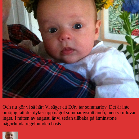
Och nu gör vi så här: Vi säger att DJtv tar sommarlov. Det är inte
omöjligt att det dyker upp något sommaravsnitt ändå, men vi utlovar
inget. I mitten av augusti är vi sedan tillbaka på åtminstone
någorlunda regelbunden basis.
Författare
Publicerat
Kategorier