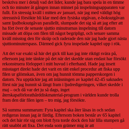
beskriva mer i detalj vad det lider, kunde jag bara spela in en timme
och tio minuter åt gången innan minnet på inspelningsapparaten var
fullt. En stressig kväll i mitten av januari, när jag med väldigt hög
stressnivå försökte bli klar med den fysiska utgåvan, e-boksutgåvan
samt ljudboksutgåvan parallellt, slumpade det sig så att jag efter att
ha fört över de senaste sjuttio minutrarnas inspelning till datorn
missade att döpa om filen till något begripligt, och senare samma
kväll misstog den för skräp och raderade den när jag hade gjort nästa
sjuttiominuterspass. Därmed gick fyra inspelade kapitel upp i rök.
Att det var exakt så här det gick till kan jag inte riktigt svära på,
eftersom jag inte tänkte på det när det skedde utan endast har försökt
rekonstruera förloppet i mitt huvud i efterhand. Hade jag insett
misstaget direkt hade det varit en rätt enkel procedur att fiska upp
filen ur glömskan, även om jag hunnit tömma papperskorgen i
datorn. Nu upptäckte jag att inläsningen av kapitel 42-45 saknades
först när jag hunnit så långt fram i ljudredigeringen, vilket skedde i
maj – och då var det ju så dags, inget
återskapaförlorathårddiskmaterial-program i världen kunde trolla
fram den där filen igen – tro mig, jag försökte.
Så summa summarum: Fyra kapitel ska åter läsas in och sedan
redigeras innan jag är färdig. Eftersom boken består av 65 kapitel
och det här rör sig om blott fyra torde dock den här lilla stumpen gå
rätt snabbt att fixa. Det enda som grämer mig är att