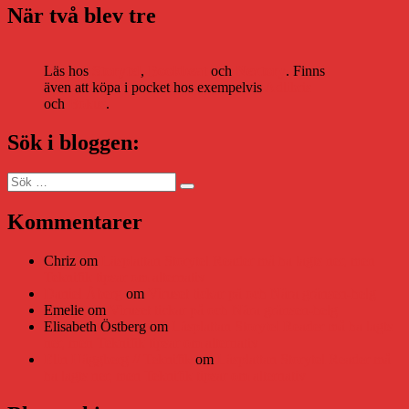
När två blev tre
Läs hos
Storytel
,
Bookbeat
och
Nextory
. Finns
även att köpa i pocket hos exempelvis
Adlibris
och
Bokus
.
Sök i bloggen:
Sök
Sök
efter:
Kommentarer
Chriz
om
Läsplattan Storytel Reader må ha lagts ner, men
Teknifik tipsar om alternativ
Daniel Åberg
om
Viruset tickar på och Nära gränsen-helg
Emelie
om
Viruset tickar på och Nära gränsen-helg
Elisabeth Östberg
om
Läsplattan Storytel Reader må ha lagts
ner, men Teknifik tipsar om alternativ
Elin Häggberg // Teknifik
om
Läsplattan Storytel Reader må
ha lagts ner, men Teknifik tipsar om alternativ