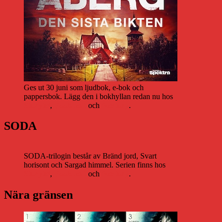
Ges ut 30 juni som ljudbok, e-bok och
pappersbok. Lägg den i bokhyllan redan nu hos
Storytel
,
Bookbeat
och
Nextory
.
SODA
SODA-trilogin består av Bränd jord, Svart
horisont och Sargad himmel. Serien finns hos
Storytel
,
Bookbeat
och
Nextory
.
Nära gränsen