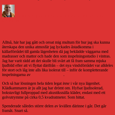
Författare
Publicerat
Kategorier
den
Daniel Åberg
30 juni 2010
30 juni 2010
Livet och sånt
2
till
kommentarer
iPhone
versus
A room of one’s own
iPad
Alltså, här har jag gått och oroat mig multum för hur jag ska kunna
återskapa den unika atmosfär jag lyckades åstadkomma i
källarförrådet till gamla lägenheten då jag beklädde väggarna med
madrasser och mattor och hade den som inspelningsstudio i vintras.
Jag har varit rädd att det skulle bli svårt att få fram samma mjuka
ljudbild efter att vi flyttat därifrån – det nya vindsförrådet var alldeles
för stort och låg inte alls lika isolerat till – inför de kompletterande
inspelningarna av
de saknade kapitlen
.
Och så har lösningen hela tiden legat
inne
i vår nya lägenhet.
Klädkammaren är ju allt jag har drömt om. Hyfsat ljudisolerad,
bokstavligt fullproppad med akustiksnälla kläder, endast med ett
golvutrymme på cirka 0,5 kvadratmeter. Som hittat.
Spenderade således större delen av kvällen därinne i går. Det går
framåt. Snart så.