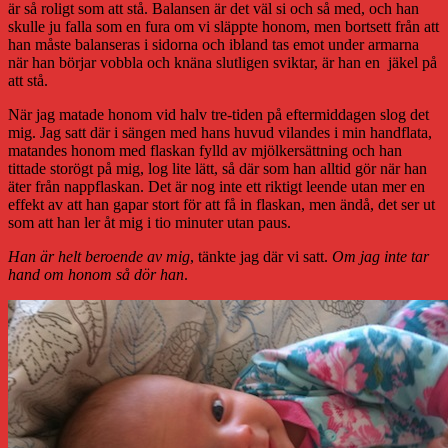
är så roligt som att stå. Balansen är det väl si och så med, och han
skulle ju falla som en fura om vi släppte honom, men bortsett från att
han måste balanseras i sidorna och ibland tas emot under armarna
när han börjar vobbla och knäna slutligen sviktar, är han en jäkel på
att stå.
När jag matade honom vid halv tre-tiden på eftermiddagen slog det
mig. Jag satt där i sängen med hans huvud vilandes i min handflata,
matandes honom med flaskan fylld av mjölkersättning och han
tittade storögt på mig, log lite lätt, så där som han alltid gör när han
äter från nappflaskan. Det är nog inte ett riktigt leende utan mer en
effekt av att han gapar stort för att få in flaskan, men ändå, det ser ut
som att han ler åt mig i tio minuter utan paus.
Han är helt beroende av mig
, tänkte jag där vi satt.
Om jag inte tar
hand om honom så dör han
.