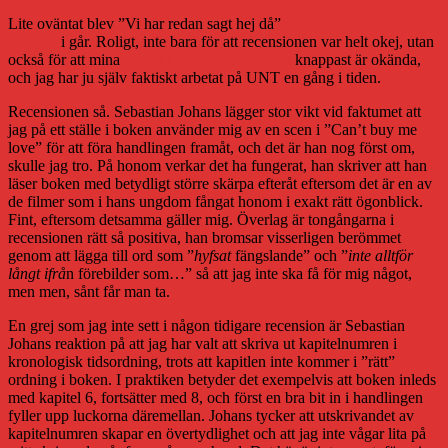
min
Lite oväntat blev ”Vi har redan sagt hej då”
recenserad i Upsala Nya
handflata
Tidning
i går. Roligt, inte bara för att recensionen var helt okej, utan
också för att mina
varma känslor för Uppsala
knappast är okända,
och jag har ju själv faktiskt arbetat på UNT en gång i tiden.
Recensionen så. Sebastian Johans lägger stor vikt vid faktumet att
jag på ett ställe i boken använder mig av en scen i ”Can’t buy me
love” för att föra handlingen framåt, och det är han nog först om,
skulle jag tro. På honom verkar det ha fungerat, han skriver att han
läser boken med betydligt större skärpa efteråt eftersom det är en av
de filmer som i hans ungdom fångat honom i exakt rätt ögonblick.
Fint, eftersom detsamma gäller mig. Överlag är tongångarna i
recensionen rätt så positiva, han bromsar visserligen berömmet
genom att lägga till ord som ”
hyfsat
fängslande” och ”
inte alltför
långt ifrå
n förebilder som…” så att jag inte ska få för mig något,
men men, sånt får man ta.
En grej som jag inte sett i någon tidigare recension är Sebastian
Johans reaktion på att jag har valt att skriva ut kapitelnumren i
kronologisk tidsordning, trots att kapitlen inte kommer i ”rätt”
ordning i boken. I praktiken betyder det exempelvis att boken inleds
med kapitel 6, fortsätter med 8, och först en bra bit in i handlingen
fyller upp luckorna däremellan. Johans tycker att utskrivandet av
kapitelnumren skapar en övertydlighet och att jag inte vågar lita på