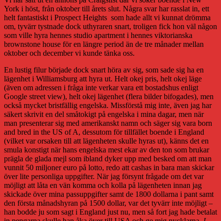
igen.
York i höst, från oktober till årets slut. Några svar har rasslat in, ett
helt fantastiskt i Prospect Heights som hade allt vi kunnat drömma
om, tyvärr tystnade dock uthyraren snart, troligen fick hon väl någon
som ville hyra hennes studio apartment i hennes viktorianska
brownstone house för en längre period än de tre månader mellan
oktober och december vi kunde tänka oss.
En lustig filur började dock snart höra av sig, som sade sig ha en
lägenhet i Williamsburg att hyra ut. Helt okej pris, helt okej läge
(även om adressen i fråga inte verkar vara ett bostadshus enligt
Google street view), helt okej lägenhet (flera bilder bifogades), men
också mycket bristfällig engelska. Missförstå mig inte, även jag har
säkert skrivit en del småtokigt på engelska i mina dagar, men när
man presenterar sig med amerikanskt namn och säger sig vara born
and bred in the US of A, dessutom för tillfället boende i England
(vilket var orsaken till att lägenheten skulle hyras ut), känns det en
smula konstigt när hans engelska mest ekar av den ton som brukar
prägla de glada mejl som ibland dyker upp med besked om att man
vunnit 50 miljoner euro på lotto, redo att cashas in bara man skickar
över lite personliga uppgifter. När jag försynt frågade om det var
möjligt att låta en vän komma och kolla på lägenheten innan jag
skickade över mina passuppgifter samt de 1800 dollarna i pant samt
den första månadshyran på 1500 dollar, var det tyvärr inte möjligt –
han bodde ju som sagt i England just nu, men så fort jag hade betalat
in pengarna skulle han åka över till USA och ge mig nycklarna.
I