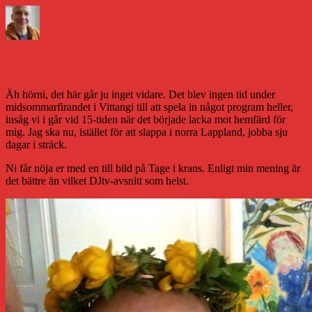
Författare
Publicerat
Kategorier
den
Daniel Åberg
29 juni 2010
Vi har redan sagt hej då
DJtv #fail (11)
Äh hörni, det här går ju inget vidare. Det blev ingen tid under
midsommarfirandet i Vittangi till att spela in något program heller,
insåg vi i går vid 15-tiden när det började lacka mot hemfärd för
mig. Jag ska nu, istället för att slappa i norra Lappland, jobba sju
dagar i sträck.
Ni får nöja er med en till bild på Tage i krans. Enligt min mening är
det bättre än vilket DJtv-avsnitt som helst.