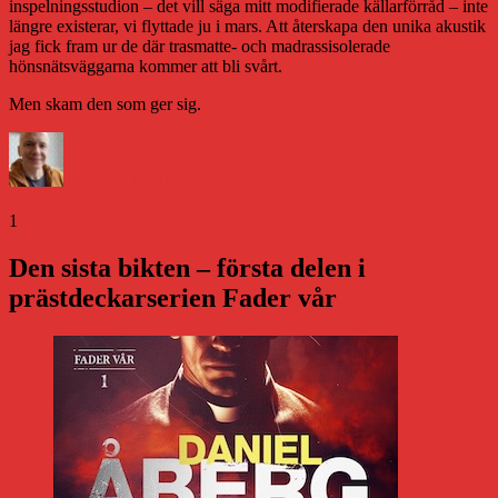
inspelningsstudion – det vill säga mitt modifierade källarförråd – inte
längre existerar, vi flyttade ju i mars. Att återskapa den unika akustik
jag fick fram ur de där trasmatte- och madrassisolerade
hönsnätsväggarna kommer att bli svårt.
Men skam den som ger sig.
Författare
Publicerat
Kategorier
den
Daniel Åberg
18 juni 2010
17 juni 2010
Vi har redan sagt hej
till
då
2 kommentarer
Sidnumrering
Sida
Sida
Sida
Det
1
2
3
Nästa sida
lackar
för
mot
Den sista bikten – första delen i
inlägg
ljudbok
prästdeckarserien Fader vår