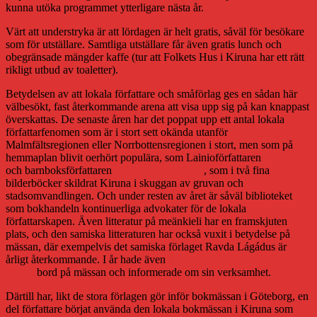
kunna utöka programmet ytterligare nästa år.
Värt att understryka är att lördagen är helt gratis, såväl för besökare
som för utställare. Samtliga utställare får även gratis lunch och
obegränsade mängder kaffe (tur att Folkets Hus i Kiruna har ett rätt
rikligt utbud av toaletter).
Betydelsen av att lokala författare och småförlag ges en sådan här
välbesökt, fast återkommande arena att visa upp sig på kan knappast
överskattas. De senaste åren har det poppat upp ett antal lokala
författarfenomen som är i stort sett okända utanför
Malmfältsregionen eller Norrbottensregionen i stort, men som på
hemmaplan blivit oerhört populära, som Lainioförfattaren
Lars Alm
och barnboksförfattaren
Carina Kero Esberg
, som i två fina
bilderböcker skildrat Kiruna i skuggan av gruvan och
stadsomvandlingen. Och under resten av året är såväl biblioteket
som bokhandeln kontinuerliga advokater för de lokala
författarskapen. Även litteratur på meänkieli har en framskjuten
plats, och den samiska litteraturen har också vuxit i betydelse på
mässan, där exempelvis det samiska förlaget Ravda Lágádus är
årligt återkommande. I år hade även
Tjállegoahte/Författarcentrum
Sapmi
bord på mässan och informerade om sin verksamhet.
Därtill har, likt de stora förlagen gör inför bokmässan i Göteborg, en
del författare börjat använda den lokala bokmässan i Kiruna som