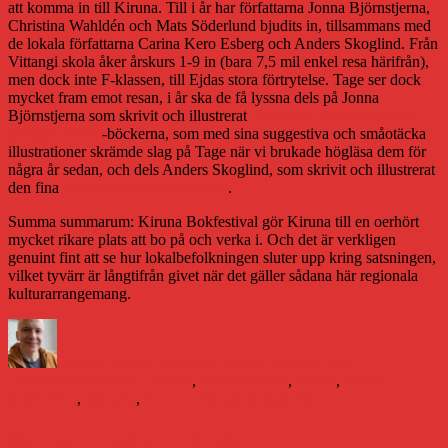
att komma in till Kiruna. Till i år har författarna Jonna Björnstjerna,
Christina Wahldén och Mats Söderlund bjudits in, tillsammans med
de lokala författarna Carina Kero Esberg och Anders Skoglind. Från
Vittangi skola åker årskurs 1-9 in (bara 7,5 mil enkel resa härifrån),
men dock inte F-klassen, till Ejdas stora förtrytelse. Tage ser dock
mycket fram emot resan, i år ska de få lyssna dels på Jonna
Björnstjerna som skrivit och illustrerat
Sagan om den underbara
familjen Kanin
-böckerna, som med sina suggestiva och småotäcka
illustrationer skrämde slag på Tage när vi brukade högläsa dem för
några år sedan, och dels Anders Skoglind, som skrivit och illustrerat
den fina
Fjällvandrarens trollguide
.
Summa summarum: Kiruna Bokfestival gör Kiruna till en oerhört
mycket rikare plats att bo på och verka i. Och det är verkligen
genuint fint att se hur lokalbefolkningen sluter upp kring satsningen,
vilket tyvärr är långtifrån givet när det gäller sådana här regionala
kulturarrangemang.
Författare
Publicerat
Kategorier
den
Daniel Åberg
13 oktober 2019
14 oktober 2019
Etiketter
Litteraturvärlden
Åsa Larsson
,
bokbranschen
,
kiruna
,
Kiruna
till
bokfestival
,
litteratur
,
Tora Lindberg
6 kommentarer
En
lovsång
Skriver replik i DN på