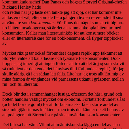
kommunikationschef Dan Panas och högsta Storytel Original-chefen
Rickard Henley hade
en egen replik på förbundets text (DN 27/9)
,
och redan när jag läste den tänkte jag att ojoj, det här kommer inte
att tas emot väl, eftersom de flera gånger i texten refererade till sina
användare som
konsumenter
. För finns det något som är ett big no-
no i litteratursalongerna, så är det att sammankoppla litteratur med
konsumtion. Kallar man litteraturinköp för att konsumera böcker
eller en litteraturälskare för en bokkonsument, då flyger topplocket
av.
Mycket riktigt tar också förbundet i dagens replik upp faktumet att
Storytel valde att kalla läsare och lyssnare för konsumenter. Dock
hoppas jag innerligt att ingen förleds att tro att det är jag som skrivit
så (min text är den enda det hänvisas till i förbundets replik), för jag
skulle aldrig gå i en sådan lätt fälla. Lite har jag trots allt lärt mig av
mina femton år vinglandes vid parnassens utkant i gråzonen mellan
fin- och fullitteratur.
Dock blir det i sammanhanget lustigt, eftersom det här i grund och
botten handlar väldigt mycket om ekonomi. Författarförbundet slåss
(och det bör de göra!) för att författarna ska få en större andel av
streamingtjänsternas intäkter – men trots det känner de ett behov av
att poängtera att Storytel ser på sina användare som konsumenter.
Det blir så bakvänt. Vill ni att människor ska lägga en del av sina