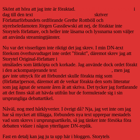
Skönt att höra att jag inte är föraktad.
I en replik i Dagens Nyheter
i
dag till den text
jag hade i samma tidning 9/10
skriver
Författarförbundets ordförande Grethe Rottböll och
styrelseledamoten Jörgen Gassilewski att nej, de föraktar inte
Storytels författare, och heller inte läsarna och lyssnarna som väljer
att använda streamingtjänster.
Nu var det visserligen inte riktigt det jag skrev. I min DN-text
förekom överhuvudtaget inte ordet ”förakt”, däremot skrev jag att
Storytel Original-författare i
förbundets ursprungstext (DN 25/9)
utmålades som lättköpta och korkade. Jag använde dock ordet förakt
i den ackompanjerande text
jag publicerade i min blogg
, men jag
gav inte uttryck för att förbundet skulle förakta mig som
(författar)person, däremot att de verkar förakta den sorts litteratur
som jag ägnat de senaste åren åt att skriva. Det tycker jag fortfarande
att det finns skäl att hävda utifrån hur de formulerade sig i sin
ursprungliga debattartikel.
Nåväl, nog med hårklyverier. I övrigt då? Nja, jag vet inte om jag
har så mycket att tillägga, förbundets nya text upprepar mestadels
vad som skrevs i ursprungsartikeln, så jag tänker inte försöka föra
debatten vidare i någon ytterligare DN-replik.
Fast en detalj kan jag ju ta upp här i bloggen. Storytels