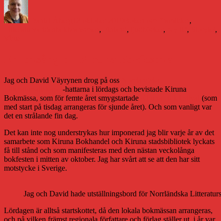
Författare
Publicerat
Kategorier
den
Daniel Åberg
18 oktober 2019
Boken och framtiden
,
Etiketter
Litteraturvärlden
bokbranschen
,
Finland
,
ljudböcker
,
Ny tid
,
Storytel
,
Virus
En lovsång till Kiruna Bokfestival
Jag och David Väyrynen drog på oss
Norrländska
Litteratursällskapet
-hattarna i lördags och bevistade Kiruna
Bokmässa, som för femte året smygstartade
Kiruna Bokfestival
(som
med start på tisdag arrangeras för sjunde året). Och som vanligt var
det en strålande fin dag.
Det kan inte nog understrykas hur imponerad jag blir varje år av det
samarbete som Kiruna Bokhandel och Kiruna stadsbibliotek lyckats
få till stånd och som manifesteras med den nästan veckolånga
bokfesten i mitten av oktober. Jag har svårt att se att den har sitt
motstycke i Sverige.
Jag och David hade utställningsbord för Norrländska Litteratur
Lördagen är alltså startskottet, då den lokala bokmässan arrangeras,
och på vilken främst regionala författare och förlag ställer ut, i år var