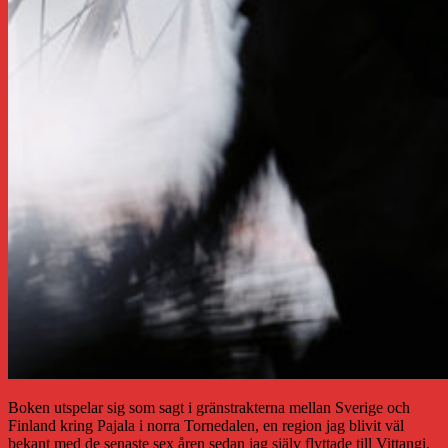
Boken utspelar sig som sagt i gränstrakterna mellan Sverige och
Finland kring Pajala i norra Tornedalen, en region jag blivit väl
bekant med de senaste sex åren sedan jag själv flyttade till Vittangi,