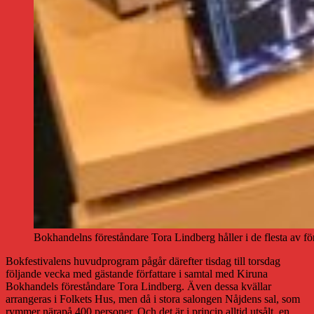
Bokhandelns föreståndare Tora Lindberg håller i de flesta av f
Bokfestivalens huvudprogram pågår därefter tisdag till torsdag
följande vecka med gästande författare i samtal med Kiruna
Bokhandels föreståndare Tora Lindberg. Även dessa kvällar
arrangeras i Folkets Hus, men då i stora salongen Nåjdens sal, som
rymmer närapå 400 personer. Och det är i princip alltid utsålt, en