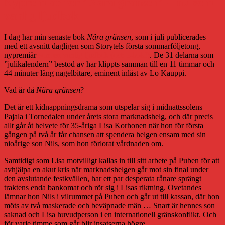
Nypremiär för ”Nära gränsen” – nu som
vanlig ljudbok
I dag har min senaste bok
Nära gränsen
, som i juli publicerades
med ett avsnitt dagligen som Storytels första sommarföljetong,
nypremiär
som en vanlig ljudbok (och e-bok!)
. De 31 delarna som
”julikalendern” bestod av har klippts samman till en 11 timmar och
44 minuter lång nagelbitare, eminent inläst av Lo Kauppi.
Vad är då
Nära gränsen
?
Det är ett kidnappningsdrama som utspelar sig i midnattssolens
Pajala i Tornedalen under årets stora marknadshelg, och där precis
allt går åt helvete för 35-åriga Lisa Korhonen när hon för första
gången på två år får chansen att spendera helgen ensam med sin
nioårige son Nils, som hon förlorat vårdnaden om.
Samtidigt som Lisa motvilligt kallas in till sitt arbete på Puben för att
avhjälpa en akut kris när marknadshelgen går mot sin final under
den avslutande festkvällen, har ett par desperata rånare sprängt
traktens enda bankomat och rör sig i Lisas riktning. Ovetandes
lämnar hon Nils i vilrummet på Puben och går ut till kassan, där hon
möts av två maskerade och beväpnade män … Snart är hennes son
saknad och Lisa huvudperson i en internationell gränskonflikt. Och
för varje timme som går blir insatserna högre.