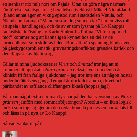
ett stenkast (tio mil) norr om Pajala. Utan att göra några närmare
jämförelser så utspelar sig berättelsen tveklöst i Mikael Niemi-land
(bland annat äger en viktig episod rum i stadsdelen Vittula, och
Niemis polisroman ”Mannen som dog som en lax” har en viss roll
att spela i handlingen), och de av er som lyssnat på Lo Kauppis
fantastiska inläsning av Karin Smirnoffs finfina ”Vi for upp med
mor” kommer nog att känna igen kynnet hos en del av de
tornedalingar som skildras i den. Bortsett från spänning bjuds även
på glesbygdsproblematik, gruvnäringskonflikter, gränslös kärlek och
den djupaste av hjärtesorg.
Gillar ni mina ljudboksserier
Virus
och
Smittad
tror jag att ni
kommer att uppskatta
Nära gränsen
också, även om denna är
kliniskt fri från farliga sjukdomar – jag tror inte ens att någon hostar
under berättelsens gång. Tempot är dock detsamma, drivet och
pärlbandet av rafflande cliffhangers likaså (hoppas jag!).
Får man något extra när man lyssnar på den här versionen av
Nära
gränsen
jämfört med sommarföljetongen? Absolut – en liten logisk
lucka som tog sig igenom den redaktionella processen har rättats till
och lästs in på nytt av Lo Kauppi.
Så vad väntar ni på?
In och lyssna eller läs!
Författare
Publicerat
Kategorier