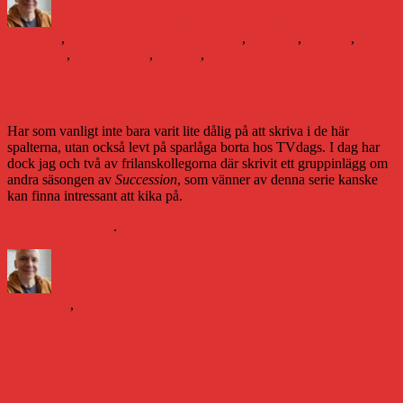
den
Daniel Åberg
30 oktober 2019
6 november 2019
Boken och
Etiketter
framtiden
,
Litteraturvärlden
bokbranschen
,
e-böcker
,
litteratur
,
ljudböcker
,
Nära gränsen
,
Storytel
,
Storytel Original
Skriver om Succession på TVdags
Har som vanligt inte bara varit lite dålig på att skriva i de här
spalterna, utan också levt på sparlåga borta hos TVdags. I dag har
dock jag och två av frilanskollegorna där skrivit ett gruppinlägg om
andra säsongen av
Succession
, som vänner av denna serie kanske
kan finna intressant att kika på.
Så in och läs, vetja
.
Författare
Publicerat
Kategorier
Etiketter
den
Daniel Åberg
29 oktober 2019
29 oktober 2019
Media
Succession
,
TVdags
Angående Författarförbundets replik:
Lite om det här med förakt och
konsumenter