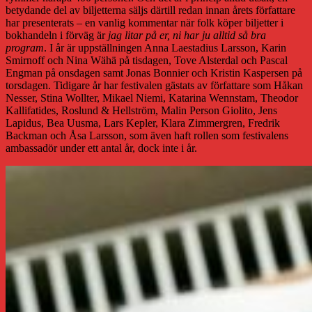
betydande del av biljetterna säljs därtill redan innan årets författare
har presenterats – en vanlig kommentar när folk köper biljetter i
bokhandeln i förväg är
jag litar på er, ni har ju alltid så bra
program
. I år är uppställningen Anna Laestadius Larsson, Karin
Smirnoff och Nina Wähä på tisdagen, Tove Alsterdal och Pascal
Engman på onsdagen samt Jonas Bonnier och Kristin Kaspersen på
torsdagen. Tidigare år har festivalen gästats av författare som Håkan
Nesser, Stina Wollter, Mikael Niemi, Katarina Wennstam, Theodor
Kallifatides, Roslund & Hellström, Malin Person Giolito, Jens
Lapidus, Bea Uusma, Lars Kepler, Klara Zimmergren, Fredrik
Backman och Åsa Larsson, som även haft rollen som festivalens
ambassadör under ett antal år, dock inte i år.