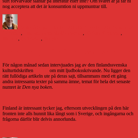
surt förvärvade slantar på litteratur eller inte? Om svaret är ja får ni
nog acceptera att det är konsumtion ni uppmuntrar till.
Författare
Publicerat
Kategorier
den
Daniel Åberg
21 oktober 2019
16 december 2019
Boken och
Etiketter
framtiden
,
Litteraturvärlden
bokbranschen
,
Författarförbundet
,
litteratur
,
ljudböcker
,
Storytel
Pratar om ljud för finlandssvensk publik
För någon månad sedan intervjuades jag av den finlandssvenska
kulturtidskriften
Ny Tid
om mitt ljudboksskrivande. Nu ligger den
rätt fullödiga artikeln ute på deras sajt, tillsammans med ett gäng
andra intressanta texter på samma ämne, temat för hela det senaste
numret är
Den nya boken
.
Finland är intressant tycker jag, eftersom utvecklingen på den här
fronten inte alls hunnit lika långt som i Sverige, och ingångarna och
frågorna därför blir delvis annorlunda.
In och läs, vetja!