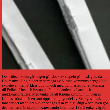
Den största kulturgärningen går dock av stapeln på onsdagen, då
Bokfestival Ung bjuder in samtliga av Kiruna kommuns drygt 2000
skolelever, från F-klass upp till och med gymnasiet, för att komma
till Folkets Hus och lyssna på framträdanden av barn- och
ungdomsförfattare. Med tanke på att Kiruna kommun till ytan är
landets största och ensamt upptar en tjugondel av Sveriges areal,
innebär det att en del skolor tvingas resa väldigt långt – och även gör
det, barnen från skolan i Karesuando åker buss 18 mil enkel väg för