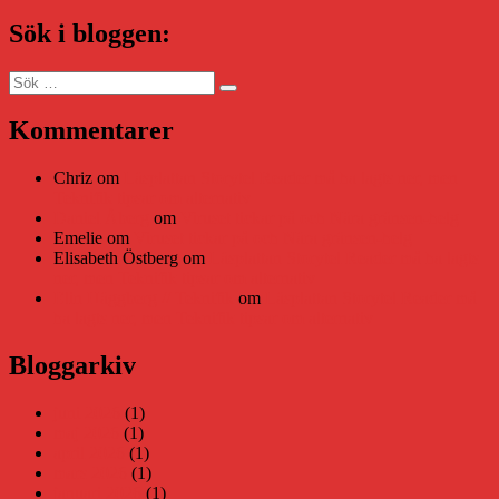
Sök i bloggen:
Sök
Sök
efter:
Kommentarer
Chriz
om
Läsplattan Storytel Reader må ha lagts ner, men
Teknifik tipsar om alternativ
Daniel Åberg
om
Viruset tickar på och Nära gränsen-helg
Emelie
om
Viruset tickar på och Nära gränsen-helg
Elisabeth Östberg
om
Läsplattan Storytel Reader må ha lagts
ner, men Teknifik tipsar om alternativ
Elin Häggberg // Teknifik
om
Läsplattan Storytel Reader må
ha lagts ner, men Teknifik tipsar om alternativ
Bloggarkiv
juni 2026
(1)
maj 2026
(1)
april 2026
(1)
mars 2026
(1)
januari 2026
(1)