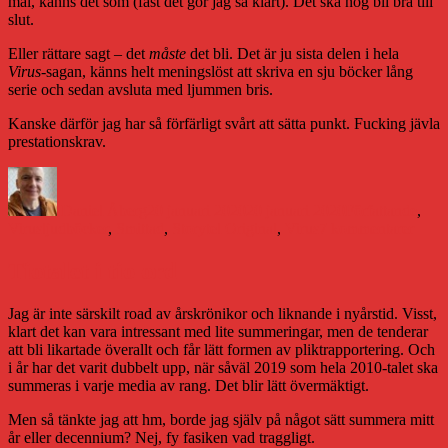
mål, känns det som (fast det gör jag så klart). Det ska nog bli bra till
slut.
Eller rättare sagt – det
måste
det bli. Det är ju sista delen i hela
Virus
-sagan, känns helt meningslöst att skriva en sju böcker lång
serie och sedan avsluta med ljummen bris.
Kanske därför jag har så förfärligt svårt att sätta punkt. Fucking jävla
prestationskrav.
Författare
Publicerat
Kategorier
den
Daniel Åberg
20 januari 2020
20 januari 2020
Författande
,
Etiketter
till
Virus
ljudböcker
,
Smittad
,
Storytel Original
,
Virus
7 kommentarer
Det
lacka
Tiotalet i tio ord
mot
slut
Jag är inte särskilt road av årskrönikor och liknande i nyårstid. Visst,
klart det kan vara intressant med lite summeringar, men de tenderar
att bli likartade överallt och får lätt formen av pliktrapportering. Och
i år har det varit dubbelt upp, när såväl 2019 som hela 2010-talet ska
summeras i varje media av rang. Det blir lätt övermäktigt.
Men så tänkte jag att hm, borde jag själv på något sätt summera mitt
år eller decennium? Nej, fy fasiken vad traggligt.