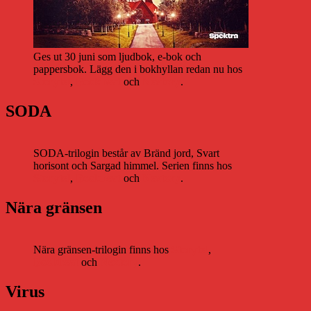
Ges ut 30 juni som ljudbok, e-bok och
pappersbok. Lägg den i bokhyllan redan nu hos
Storytel
,
Bookbeat
och
Nextory
.
SODA
SODA-trilogin består av Bränd jord, Svart
horisont och Sargad himmel. Serien finns hos
Storytel
,
Bookbeat
och
Nextory
.
Nära gränsen
Nära gränsen-trilogin finns hos
Storytel
,
Bookbeat
och
Nextory
.
Virus