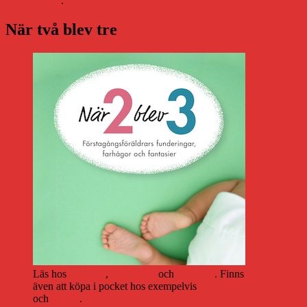
Bokus
.
När två blev tre
Läs hos
Storytel
,
Bookbeat
och
Nextory
. Finns
även att köpa i pocket hos exempelvis
Adlibris
och
Bokus
.