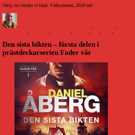
Okej, nu vänder vi blad. Välkommen, 2020-tal!
Författare
Publicerat
Kategorier
den
Daniel Åberg
3 januari 2020
Familjeliv
,
Författande
,
Livet
Etiketter
och sånt
Ejda
,
ljudböcker
,
New York
,
norrland
,
tage
,
Virus
,
vittangi
Den sista bikten – första delen i
prästdeckarserien Fader vår