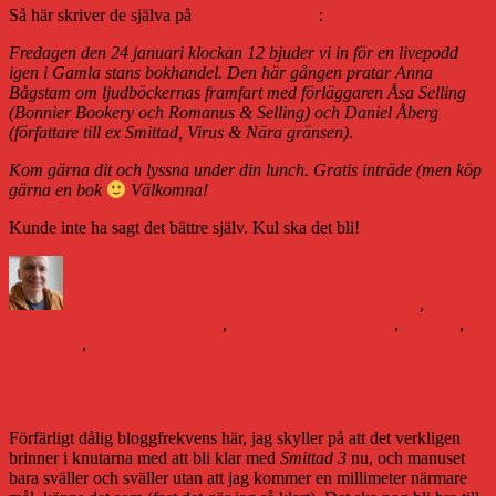
Så här skriver de själva på
evenemangssidan
:
Fredagen den 24 januari klockan 12 bjuder vi in för en livepodd
igen i Gamla stans bokhandel. Den här gången pratar Anna
Bågstam om ljudböckernas framfart med förläggaren Åsa Selling
(Bonnier Bookery och Romanus & Selling) och Daniel Åberg
(författare till ex
Smittad
,
Virus
&
Nära gränsen
)
.
Kom gärna dit och lyssna under din lunch. Gratis inträde (men köp
gärna en bok
Välkomna!
Kunde inte ha sagt det bättre själv. Kul ska det bli!
Författare
Publicerat
Kategorier
den
Daniel Åberg
21 januari 2020
Boken och framtiden
,
Etiketter
Litteraturvärlden
bokbranschen
,
Gamla stans bokhandel
,
litteratur
,
ljudböcker
,
Vad vi pratar om när vi pratar om böcker
Det lackar mot slut
Förfärligt dålig bloggfrekvens här, jag skyller på att det verkligen
brinner i knutarna med att bli klar med
Smittad 3
nu, och manuset
bara sväller och sväller utan att jag kommer en millimeter närmare