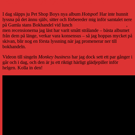
Pet Shop Boys nya album ute i dag!
I dag släpps ju Pet Shop Boys nya album
Hotspot
! Har inte hunnit
lyssna på det ännu själv, sitter och förbereder mig inför samtalet nere
på Gamla stans Bokhandel vid lunch
som jag bloggat om tidigare
,
men recensionerna jag läst har varit smått strålande – bästa albumet
från dem på länge, verkar vara konsensus – så jag hoppas mycket på
skivan, blir nog en första lyssning när jag promenerar ner till
bokhandeln.
Videon till singeln
Monkey business
har jag dock sett ett par gånger i
går och i dag, och den är ju ett riktigt härligt glädjepiller inför
helgen. Kolla in den!