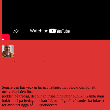
Författare
Publicerat
Kategorier
Et
den
Daniel Åberg
24 januari 2020
24 januari 2020
Livet och sånt
Hotspot
,
Monkey Business
,
Pet Shop Boys
Poddpratar ljudböcker i Gamla stan på
fredag
Senare den här veckan tar jag nattåget mot Stockholm för att
medverka i den fina
Vad vi pratar om när vi pratar om böcker
-
podden på fredag, det blir en inspelning inför publik i Gamla stans
bokhandel på fredag klockan 12, och föga förvånande ska fokuset
för avsnittet ligga på … ljudböcker!