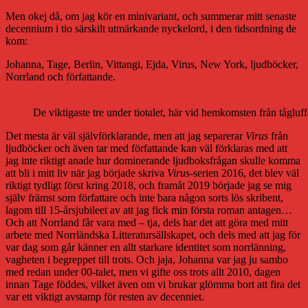
Men okej då, om jag kör en minivariant, och summerar mitt senaste
decennium i tio särskilt utmärkande nyckelord, i den tidsordning de
kom:
Johanna, Tage, Berlin, Vittangi, Ejda, Virus, New York, ljudböcker,
Norrland och författande.
De viktigaste tre under tiotalet, här vid hemkomsten från tågl
Det mesta är väl självförklarande, men att jag separerar
Virus
från
ljudböcker och även tar med författande kan väl förklaras med att
jag inte riktigt anade hur dominerande ljudboksfrågan skulle komma
att bli i mitt liv när jag började skriva
Virus
-serien 2016, det blev väl
riktigt tydligt först kring 2018, och framåt 2019 började jag se mig
själv främst som författare och inte bara någon sorts lös skribent,
lagom till 15-årsjubileet av att jag fick min första roman antagen…
Och att Norrland får vara med – tja, dels har det att göra med mitt
arbete med Norrländska Litteratursällskapet, och dels med att jag för
var dag som går känner en allt starkare identitet som norrlänning,
vagheten i begreppet till trots. Och jaja, Johanna var jag ju sambo
med redan under 00-talet, men vi gifte oss trots allt 2010, dagen
innan Tage föddes, vilket även om vi brukar glömma bort att fira det
var ett viktigt avstamp för resten av decenniet.