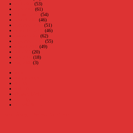
april 2007
(53)
mars 2007
(61)
februari 2007
(54)
januari 2007
(46)
december 2006
(51)
november 2006
(46)
oktober 2006
(62)
september 2006
(55)
augusti 2006
(49)
juli 2006
(20)
juni 2006
(18)
maj 2006
(3)
Virus
Nära gränsen
SODA
Avbrottet
Tidigare böcker
Om mig
Kontakt & Press
Daniel Åberg
Drivs med WordPress