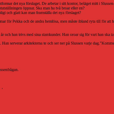
tformar det nya förslaget. De arbetar i sitt kontor, beläget mitt i Sluss
slututställningen öppnar. Ska man ha två broar eller en?
gt och glatt kan man framställa det nya förslaget?
mar för Pekka och de andra hemlösa, men måste ibland ryta till för att 
 år och han trivs med sina stamkunder. Han oroar sig för vart han ska t
 Han serverar arkitekterna te och ser ner på Slussen varje dag.”Kommer
ussenfrågan.
m
,
slussen
 på posten