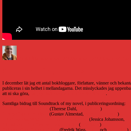
Författare
Publicerat
Kategorier
den
Daniel Åberg
26 januari 2012
26 januari 2012
Boken och fram
Soundtrack of my novel – slutpunkt
I december lät jag ett antal bokbloggare, författare, vänner och bekant
publiceras i sin helhet i mellandagarna. Det misslyckades jag uppenbar
att ni ska göra,
har jag ställt samman den hos Spotify här
.
Samtliga bidrag till Soundtrack of my novel, i publiceringsordning:
”Hello” av Lionel Richie
(Therese Dahl,
Pocketlover
)
”Energy” av Keri Hilson
(Gustav Almestad,
Nerd Life Deluxe
)
”Dom vet ingenting om oss” av Moneybrother
(Jessica Johansson,
Or
”It’s all been done” av Barenaked Ladies
(
Julia Skott
)
”Nineteen” av Tegan and Sara
(Fredrik Wass,
Kajen
och
Bisonblog
)