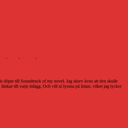
till
Och
cker
,
e-bok
,
litteratur
,
teknik
3 kommentarer
där
kom
gratisätarkortet
som
ett
vis döpte till Soundtrack of my novel. Jag skrev även att den skulle
brev
ar till varje inlägg. Och vill ni lyssna på listan, vilket jag tycker
på
posten