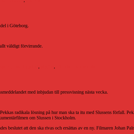
rid Lindgren
,
litteratur
ndel i Göteborg.
lt väldigt förvirrande.
Etiketter
till
Andra
agt hej då
#blogg100
,
gbgftw
,
litteratur
1 kommentar
världskriget,
Norge
och
jag
ssmeddelandet med inbjudan till pressvisning nästa vecka.
Pekkas radikala lösning på hur man ska ta itu med Slussens förfall. Pe
okumentärfilmen om Slussen i Stockholm.
ades beslutet att den ska rivas och ersättas av en ny. Filmaren Johan Pal