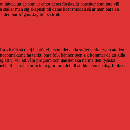
tt hävda att de som är emot deras förslag är parasiter som inte vill
 ställer man sig skeptisk till deras licensmodell så är man bara en
a den här frågan. Jag blir så trött.
it rätt så okej i natt), eftersom det enda syftet verkar vara att den
onceptmakarna ha tänkt, bara folk känner igen sig kommer de att gilla
 att vi vill att våra program och tjänster ska härma den fysiska
t i sju-åtta år och nu gjort om det till att likna en analog filofax.