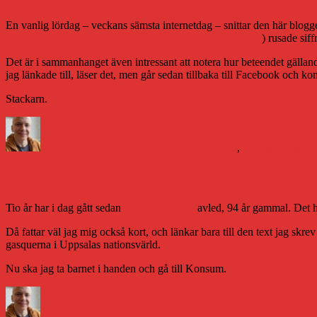
En vanlig lördag – veckans sämsta internetdag – snittar den här blogge
hade skrivit något som kunde tänkas intressera människor
) rusade siff
Det är i sammanhanget även intressant att notera hur beteendet gällande 
jag länkade till, läser det, men går sedan tillbaka till Facebook och
Stackarn.
Författare
Publicerat
Kategorier
Etiketter
den
Daniel Åberg
29 januari 2012
Livet och sånt
,
Teknik
#blogg10
Tio år sedan Astrid Lindgren dog
Tio år har i dag gått sedan
Astrid Lindgren
avled, 94 år gammal. Det ha
Då fattar väl jag mig också kort, och länkar bara till den text jag skr
gasquerna i Uppsalas nationsvärld.
Nu ska jag ta barnet i handen och gå till Konsum.
Författare
Publicerat
Kategorier
Etiketter
den