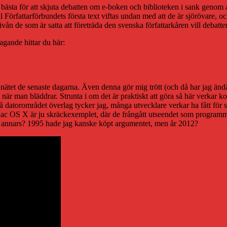
t bästa för att skjuta debatten om e-boken och biblioteken i sank genom a
örfattarförbundets första text viftas undan med att de är sjörövare, och
ivån de som är satta att företräda den svenska författarkåren vill debatter
tagande hittar du här:
er
tet de senaste dagarna. Även denna gör mig trött (och då har jag ändå sov
när man bläddrar. Strunta i om det är praktiskt att göra så här verkar k
datorområdet överlag tycker jag, många utvecklare verkar ha fått för sig
OS X är ju skräckexemplet, där de frångått utseendet som programmet haf
ar annars? 1995 hade jag kanske köpt argumentet, men år 2012?