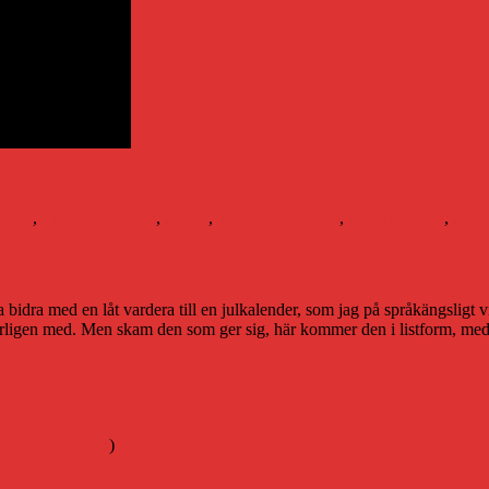
Etiketter
tiden
,
Litteraturvärlden
,
Media
,
Teknik
#blogg100
,
bokbranschen
,
e-bö
a bidra med en låt vardera till en julkalender, som jag på språkängsligt 
ligen med. Men skam den som ger sig, här kommer den i listform, med länk
d och inga visor
)