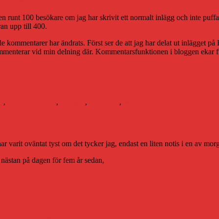
n runt 100 besökare om jag har skrivit ett normalt inlägg och inte puffa
ran upp till 400.
kommentarer har ändrats. Först ser de att jag har delat ut inlägget på Fa
 kommenterar vid min delning där. Kommentarsfunktionen i bloggen ekar f
0
,
Astrid Lindgren
,
bloggen
,
Facebook
,
twitter
r varit oväntat tyst om det tycker jag, endast en liten notis i en av mo
ev nästan på dagen för fem år sedan,
om mitt besök hemma hos Astrid Li