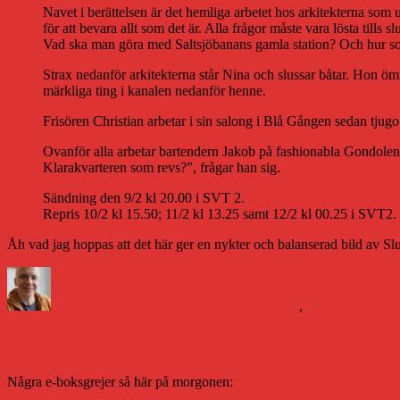
Navet i berättelsen är det hemliga arbetet hos arkitekterna som u
för att bevara allt som det är. Alla frågor måste vara lösta tills 
Vad ska man göra med Saltsjöbanans gamla station? Och hur soli
Strax nedanför arkitekterna står Nina och slussar båtar. Hon öm
märkliga ting i kanalen nedanför henne.
Frisören Christian arbetar i sin salong i Blå Gången sedan tjugo
Ovanför alla arbetar bartendern Jakob på fashionabla Gondolen.
Klarakvarteren som revs?”, frågar han sig.
Sändning den 9/2 kl 20.00 i SVT 2.
Repris 10/2 kl 15.50; 11/2 kl 13.25 samt 12/2 kl 00.25 i SVT2.
Åh vad jag hoppas att det här ger en nykter och balanserad bild av Sl
Författare
Publicerat
Kategorier
Etiketter
den
Daniel Åberg
26 januari 2012
Livet och sånt
,
Media
Södermal
Och där kom gratisätarkortet som ett brev
Några e-boksgrejer så här på morgonen: