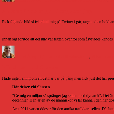
Daniel Åberg
28 januari 2012
Litteraturvärlden
#blogg100
,
Ast
Andra världskriget, Norge och jag
Fick följande bild skickad till mig på Twitter i går, tagen på en bokha
Innan jag förstod att det
inte
var texten ovanför som åsyftades kändes al
Författare
Publicerat
Kategorier
den
Daniel Åberg
27 januari 2012
Litteraturvärlden
,
Vi har redan s
Händelser vid Slussen
Hade ingen aning om att det här var på gång men fick just det här pre
Händelser vid Slussen
”Ge mig en miljon så spränger jag skiten med dynamit”. Det är 
decennier. Han är en av de människor vi lär känna i den här d
Året 2011 var ett ödesår för den anrika trafikkarusellen. Då fatt