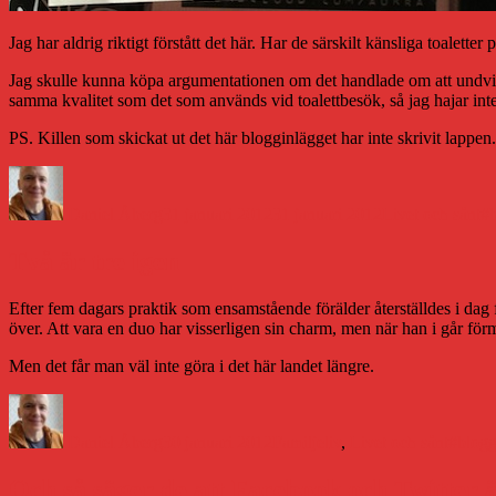
Jag har aldrig riktigt förstått det här. Har de särskilt känsliga toalette
Jag skulle kunna köpa argumentationen om det handlade om att undvika
samma kvalitet som det som används vid toalettbesök, så jag hajar inte
PS. Killen som skickat ut det här blogginlägget har inte skrivit lappen
Författare
Publicerat
Kategorier
Et
den
Daniel Åberg
31 januari 2012
31 januari 2012
Livet och sånt
#
Två är tre igen
Efter fem dagars praktik som ensamstående förälder återställdes i dag 
över. Att vara en duo har visserligen sin charm, men när han i går förm
Men det får man väl inte göra i det här landet längre.
Författare
Publicerat
Kategorier
Etikett
den
Daniel Åberg
30 januari 2012
Familjeliv
,
Livet och sånt
#blog
Och så säger de att Facebook och Twitter 