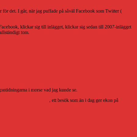
r för det. I går, när jag puffade på såväl Facebook som Twitter (
samt
cebook, klickar sig till inlägget, klickar sig sedan till 2007-inlägget
ullständigt tom.
rgontidningarna i morse vad jag kunde se.
ndgren på Dalagatan 1998
, ett besök som än i dag ger ekon på