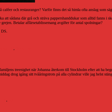
r på caféer och restauranger? Varför finns det så himla ofta anslag som säg
 att sådana där grå och sträva pappershanddukar som alltid fanns i sk
 grejen. Betalar affärsetablissemang avgifter för antal spolningar?
. DS.
iketter
blogg100
,
Stockholm
familjens treenighet när Johanna återkom till Stockholm efter att ha beg
iddag drog igång sitt tvååringstrots på alla cylindrar ville jag helst stä
er
g100
,
tage
är meningslöst