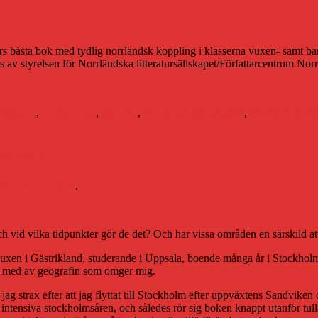
de års bästa bok med tydlig norrländsk koppling i klasserna vuxen- samt ba
av styrelsen för Norrländska litteratursällskapet/Författarcentrum Norr
Pilgatan
,
Linda Jones
,
litteratur
,
Norrlands litteraturpris
,
Norrländska lit
så hårt?
iren den 30 april
.
och vid vilka tidpunkter gör de det? Och har vissa områden en särskild a
uxen i Gästrikland, studerande i Uppsala, boende många år i Stockholm f
tiden med av geografin som omger mig.
 jag strax efter att jag flyttat till Stockholm efter uppväxtens Sandvike
nsiva stockholmsåren, och således rör sig boken knappt utanför tullarna