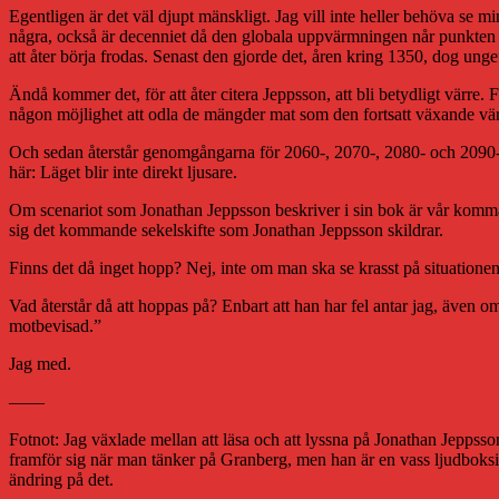
Egentligen är det väl djupt mänskligt. Jag vill inte heller behöva se 
några, också är decenniet då den globala uppvärmningen når punkten d
att åter börja frodas. Senast den gjorde det, åren kring 1350, dog ung
Ändå kommer det, för att åter citera Jeppsson, att bli betydligt värre. F
någon möjlighet att odla de mängder mat som den fortsatt växande vär
Och sedan återstår genomgångarna för 2060-, 2070-, 2080- och 2090-tal
här: Läget blir inte direkt ljusare.
Om scenariot som Jonathan Jeppsson beskriver i sin bok är vår kommand
sig det kommande sekelskifte som Jonathan Jeppsson skildrar.
Finns det då inget hopp? Nej, inte om man ska se krasst på situationen, 
Vad återstår då att hoppas på? Enbart att han har fel antar jag, även om 
motbevisad.”
Jag med.
——
Fotnot: Jag växlade mellan att läsa och att lyssna på Jonathan Jeppss
framför sig när man tänker på Granberg, men han är en vass ljudboks
ändring på det.