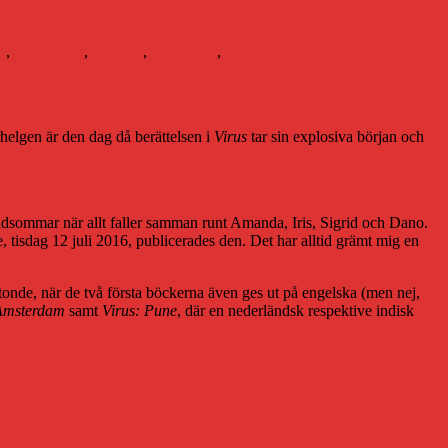
n
,
klimathotet
,
litteratur
,
ljudböcker
,
Västerbottens-Kuriren
helgen är den dag då berättelsen i
Virus
tar sin explosiva början och
midsommar när allt faller samman runt Amanda, Iris, Sigrid och Dano.
, tisdag 12 juli 2016, publicerades den. Det har alltid grämt mig en
ttonde, när de två första böckerna även ges ut på engelska (men nej,
 Amsterdam
samt
Virus: Pune
, där en nederländsk respektive indisk