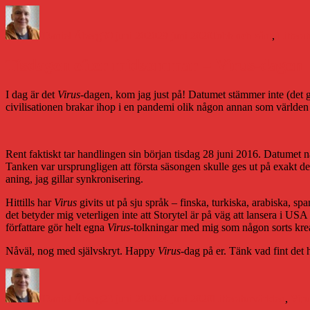
Författare
Publicerat
Kategorier
den
Daniel Åberg
30 juni 2020
29 juni 2020
Jobb och sånt
,
Littera
Tisdagen efter midsommar = Virus-dagen
I dag är det
Virus
-dagen, kom jag just på! Datumet stämmer inte (det 
civilisationen brakar ihop i en pandemi olik någon annan som världen 
Rent faktiskt tar handlingen sin början tisdag 28 juni 2016. Datumet 
Tanken var ursprungligen att första säsongen skulle ges ut på exakt det
aning, jag gillar synkronisering.
Hittills har
Virus
givits ut på sju språk – finska, turkiska, arabiska, s
det betyder mig veterligen inte att Storytel är på väg att lansera i US
författare gör helt egna
Virus
-tolkningar med mig som någon sorts kre
Nåväl, nog med självskryt. Happy
Virus
-dag på er. Tänk vad fint det 
Författare
Publicerat
Kategorier
den
Daniel Åberg
23 juni 2020
24 juni 2020
Litteraturvärlden
,
Viru