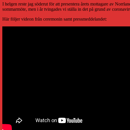
I helgen reste jag söderut för att presentera årets mottagare av Norrla
sommarmöte, men i år tvingades vi ställa in det på grund av coronavir
Här följer videon från ceremonin samt pressmeddelandet: