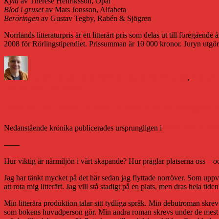
Kyla
av Therese Henriksson, Opal
Blod i gruset
av Mats Jonsson, Alfabeta
Beröringen
av Gustav Tegby, Rabén & Sjögren
Norrlands litteraturpris är ett litterärt pris som delas ut till föregåen
2008 för Rörlingstipendiet. Prissumman är 10 000 kronor. Juryn utgörs 
Författare
Publicerat
Kategorier
Etiketter
den
Daniel Åberg
15 juni 2020
Litteraturvärlden
Bete sig
,
Bokcafé 
till
Vox by Opal
1 kommentar
Norrlands
litteraturpris
Vad är det med Västerbotten som präglar 
till
Pernilla
Nedanstående krönika publicerades ursprungligen i
Västerbottens-Kur
Berglund
och
——
Linda
Jones
Hur viktig är närmiljön i vårt skapande? Hur präglar platserna oss – 
Jag har tänkt mycket på det här sedan jag flyttade norröver. Som uppv
att rota mig litterärt. Jag vill stå stadigt på en plats, men dras hela 
Min litterära produktion talar sitt tydliga språk. Min debutroman skrev
som bokens huvudperson gör. Min andra roman skrevs under de mest inte