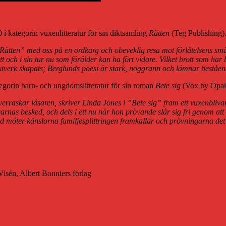
0 i kategorin vuxenlitteratur för sin diktsamling
Rätten
(Teg Publishing).
 ”Rätten” med oss på en ordkarg och obeveklig resa mot förlåtelsens smä
 och i sin tur nu som förälder kan ha fört vidare. Vilket brott som har 
diktverk skapats; Berglunds poesi är stark, noggrann och lämnar beståend
kategorin barn- och ungdomslitteratur för sin roman
Bete sig
(Vox by Opal)
verraskar läsaren, skriver Linda Jones i ”Bete sig” fram ett vuxenbliva
rarnas besked, och dels i ett nu när hon prövande slår sig fri genom att 
eredd möter känslorna familjesplittringen framkallar och prövningarna det
isén, Albert Bonniers förlag