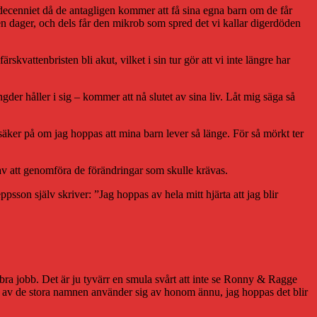
, decenniet då de antagligen kommer att få sina egna barn om de får
n dager, och dels får den mikrob som spred det vi kallar digerdöden
skvattenbristen bli akut, vilket i sin tur gör att vi inte längre har
r håller i sig – kommer att nå slutet av sina liv. Låt mig säga så
säker på om jag hoppas att mina barn lever så länge. För så mörkt ter
e av att genomföra de förändringar som skulle krävas.
ppsson själv skriver: ”Jag hoppas av hela mitt hjärta att jag blir
t bra jobb. Det är ju tyvärr en smula svårt att inte se Ronny & Ragge
a av de stora namnen använder sig av honom ännu, jag hoppas det blir