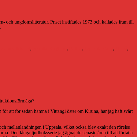
rn- och ungdomslitteratur. Priset instiftades 1973 och kallades fram till
.
teratursällskapet
,
Pernilla Berglund
,
Rätten
,
Teg Publishing
,
Umeå
,
ttraktionsförmåga?
ör att för sedan hamna i Vittangi öster om Kiruna, har jag haft svårt
n och mellanlandningen i Uppsala, vilket också blev exakt den rörelse
. Den långa ljudboksserie jag ägnat de senaste åren till att författa