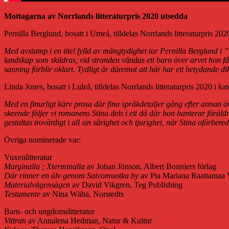
Mottagarna av Norrlands litteraturpris 2020 utsedda
Pernilla Berglund, bosatt i Umeå, tilldelas Norrlands litteraturpris 202
Med avstamp i en titel fylld av mångtydighet tar Pernilla Berglund i
landskap som skildras, vid stranden våndas ett barn över arvet hon fått
sanning förblir oklart. Tydligt är däremot att här har ett betydande 
Linda Jones, bosatt i Luleå, tilldelas Norrlands litteraturpris 2020 i 
Med en finurligt kärv prosa där fina språkdetaljer gång efter annan ö
skeende följer vi romanens Stina dels i ett då där hon hanterar föräld
gestaltas trovärdigt i all sin sårighet och tjurighet, när Stina oförb
Övriga nominerade var:
Vuxenlitteratur
Marginalia ; Xterminalia
av Johan Jönson, Albert Bonniers förlag
Där rinner en älv genom Saivomuotka by
av Pia Mariana Raattamaa V
Materialvägensägen
av David Vikgren, Teg Publishing
Testamente
av Nina Wähä, Norstedts
Barn- och ungdomslitteratur
Vittran
av Annalena Hedman, Natur & Kultur