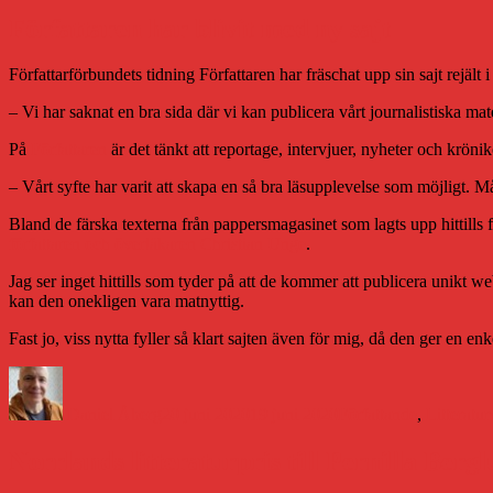
Författaren har blivit med ny sajt
Författarförbundets tidning Författaren har fräschat upp sin sajt rejäl
– Vi har saknat en bra sida där vi kan publicera vårt journalistiska ma
På
Författaren
är det tänkt att reportage, intervjuer, nyheter och krön
– Vårt syfte har varit att skapa en så bra läsupplevelse som möjligt. 
Bland de färska texterna från pappersmagasinet som lagts upp hittills 
författaren och överläkaren Christian Unge
.
Jag ser inget hittills som tyder på att de kommer att publicera unikt w
kan den onekligen vara matnyttig.
Fast jo, viss nytta fyller så klart sajten även för mig, då den ger en en
Författare
Publicerat
Kategorier
den
Daniel Åberg
20 juni 2020
19 juni 2020
Författande
,
Litteratu
Norrlands litteraturpris till Pernilla Ber