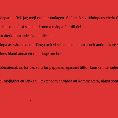
t i dagarna, fick jag mejl om häromdagen. Så här skrev tidningens chefre
terial som på så sätt kan komma många fler till del.
ikor återkommande ska publiceras.
Många av våra texter är långa och vi vill att medlemmar och andra läsare
finns bland annat ett reportage om hur
Författarsverige ska tackla coro
ebbmaterial, så för oss som får pappersmagasinet tillför kanske inte sajt
kel möjlighet att länka till texter som är värda att kommentera, något som
Etiketter
rvärlden
Författaren
,
Författarförbundet
glund och Linda Jones