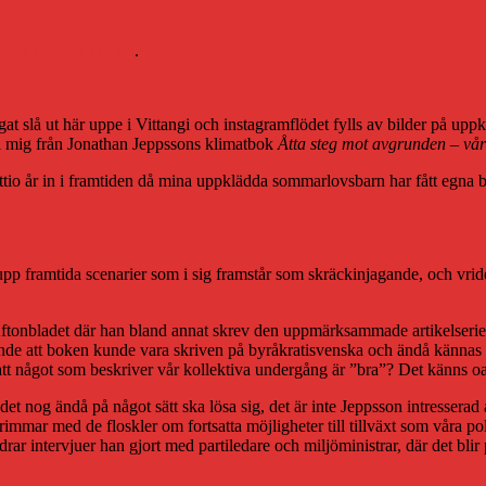
iren torsdag 11 juni
.
t slå ut här uppe i Vittangi och instagramflödet fylls av bilder på upp
ll mig från Jonathan Jeppssons klimatbok
Åtta steg mot avgrunden – vårt
trettio år in i framtiden då mina uppklädda sommarlovsbarn har fått egna
pp framtida scenarier som i sig framstår som skräckinjagande, och vrider
å Aftonbladet där han bland annat skrev den uppmärksammade artikelseri
öjande att boken kunde vara skriven på byråkratisvenska och ändå kännas
a att något som beskriver vår kollektiva undergång är ”bra”? Det känns o
det nog ändå på något sätt ska lösa sig, det är inte Jeppsson intresserad 
en rimmar med de floskler om fortsatta möjligheter till tillväxt som våra 
ldrar intervjuer han gjort med partiledare och miljöministrar, där det bl