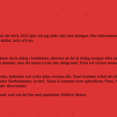
Etiketter
turvärlden
Åtta steg mot avgrunden
,
Fredde Granberg
,
Jonathan Jeppsso
gör det dock 2022 igen om jag tänkt rätt) men tisdagen efter midsommar
skådat, tack och lov.
nämns dock aldrig i berättelsen, däremot att det är tisdag morgon efter 
 datumet, men det hanns tyvärr inte riktigt med. Först två veckor senare
panska, italienska och ryska (plus svenska då). Snart kommer också det å
A eller Storbritannien, tyvärr). Nästa år kommer även spinofferna
Virus:
ativ showrunner.
hade varit om det här med pandemier förblivit fiktion.
Etiketter
s
böcker
,
bokbranschen
,
ljudböcker
,
Storytel
,
Storytel Original
,
Virus