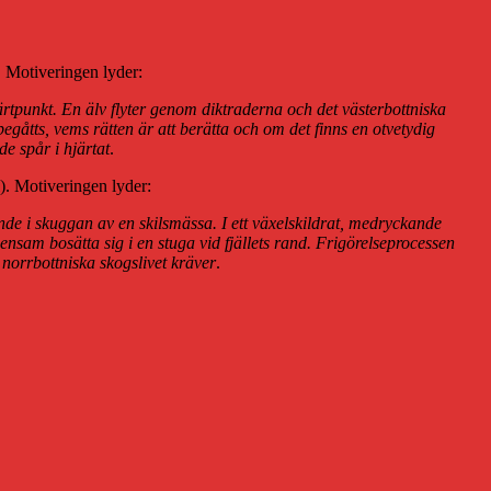
 Motiveringen lyder:
rtpunkt. En älv flyter genom diktraderna och det västerbottniska
begåtts, vems rätten är att berätta och om det finns en otvetydig
e spår i hjärtat
.
. Motiveringen lyder:
nde i skuggan av en skilsmässa. I ett växelskildrat, medryckande
ensam bosätta sig i en stuga vid fjällets rand. Frigörelseprocessen
 norrbottniska skogslivet kräver
.