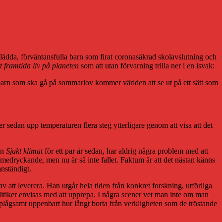
klädda, förväntansfulla barn som firat coronasäkrad skolavslutning och
 framtida liv på planeten
som att utan förvarning trilla ner i en isvak:
 barn som ska gå på sommarlov kommer världen att se ut på ett sätt som
 sedan upp temperaturen flera steg ytterligare genom att visa att det
en
Sjukt klimat
för ett par år sedan, har aldrig några problem med att
 medryckande, men nu är så inte fallet. Faktum är att det nästan känns
anständigt.
av att leverera. Han utgår hela tiden från konkret forskning, utförliga
politiker envisas med att upprepa. I några scener vet man inte om man
ir plågsamt uppenbart hur långt borta från verkligheten som de tröstande