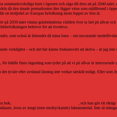
mina sommarlovslediga barn i ögonen och säga till dem att på 2040-talet
els då den tinade permafrosten åter lägger virus som mjältbrand i öppe
efär en tredjedel av Europas befolkning inom loppet av fem år.
ör på 2050-talet väntas gräsbränderna världen över ta fart på allvar och fär
ldsbefolkningen behöver för att överleva.
et, som också är årtiondet då mina barn – om nuvarande medellivslängde
e verklighet – och det här känns fruktansvärt att skriva – är jag inte 
för hittills finns ingenting som tyder på att vi på allvar är intresserad
det tyvärr efter avslutad läsning inte verkar särskilt troligt. Eller som Je
ons bok.
Ljudboken är inläst av Fredde Granberg
, och han gör ett riktig
inläsare, även av tungt (men medryckande) faktamaterial. Inte så mång