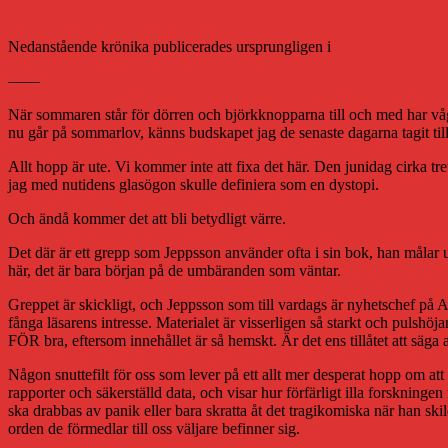
Vi kommer inte att fixa det här
Nedanstående krönika publicerades ursprungligen i
Västerbottens-Kur
——
När sommaren står för dörren och björkknopparna till och med har våga
nu går på sommarlov, känns budskapet jag de senaste dagarna tagit ti
Allt hopp är ute. Vi kommer inte att fixa det här. Den junidag cirka 
jag med nutidens glasögon skulle definiera som en dystopi.
Och ändå kommer det att bli betydligt värre.
Det där är ett grepp som Jeppsson använder ofta i sin bok, han målar u
här, det är bara början på de umbäranden som väntar.
Greppet är skickligt, och Jeppsson som till vardags är nyhetschef p
fånga läsarens intresse. Materialet är visserligen så starkt och pulsh
FÖR bra, eftersom innehållet är så hemskt. Är det ens tillåtet att säg
Någon snuttefilt för oss som lever på ett allt mer desperat hopp om att 
rapporter och säkerställd data, och visar hur förfärligt illa forskning
ska drabbas av panik eller bara skratta åt det tragikomiska när han ski
orden de förmedlar till oss väljare befinner sig.