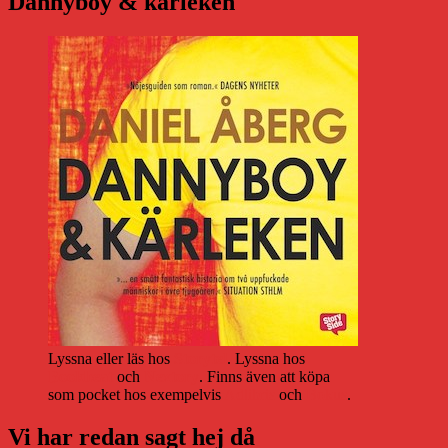
Dannyboy & kärleken
Lyssna eller läs hos
Storytel
. Lyssna hos
Bookbeat
och
Nextory
. Finns även att köpa
som pocket hos exempelvis
Adlibris
och
Bokus
.
Vi har redan sagt hej då