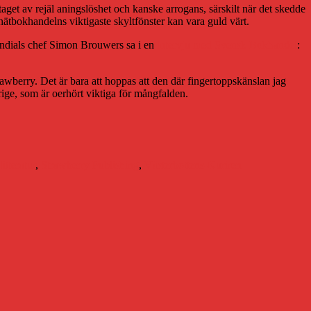
ltaget av rejäl aningslöshet och kanske arrogans, särskilt när det skedde
tbokhandelns viktigaste skyltfönster kan vara guld värt.
Mondials chef Simon Brouwers sa i en
intervju med Svensk Bokhandel
:
wberry. Det är bara att hoppas att den där fingertoppskänslan jag
ige, som är oerhört viktiga för mångfalden.
litteratur
,
Strawberry Publishing
,
Västerbottens-Kuriren