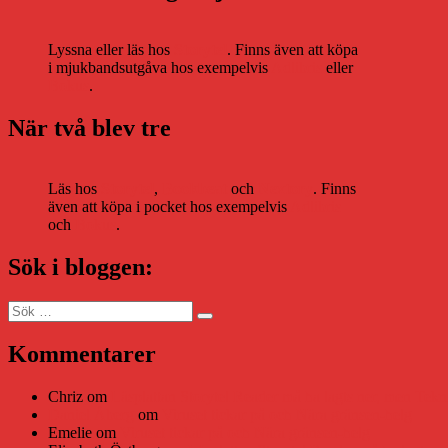
Lyssna eller läs hos
Storytel
. Finns även att köpa
i mjukbandsutgåva hos exempelvis
Adlibris
eller
Bokus
.
När två blev tre
Läs hos
Storytel
,
Bookbeat
och
Nextory
. Finns
även att köpa i pocket hos exempelvis
Adlibris
och
Bokus
.
Sök i bloggen:
Sök
Sök
efter:
Kommentarer
Chriz
om
Läsplattan Storytel Reader må ha lagts ner, men Tekni
Daniel Åberg
om
Viruset tickar på och Nära gränsen-helg
Emelie
om
Viruset tickar på och Nära gränsen-helg