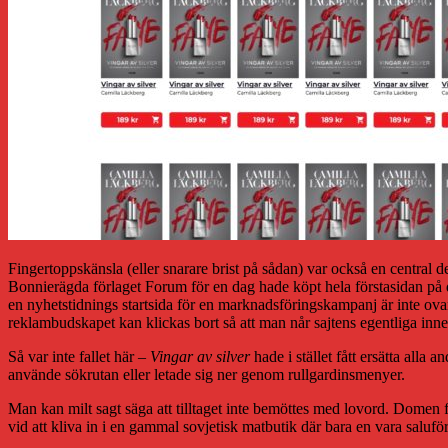
Fingertoppskänsla (eller snarare brist på sådan) var också en central d
Bonnierägda förlaget Forum för en dag hade köpt hela förstasidan på
en nyhetstidnings startsida för en marknadsföringskampanj är inte ov
reklambudskapet kan klickas bort så att man når sajtens egentliga inne
Så var inte fallet här –
Vingar av silver
hade i stället fått ersätta alla 
använde sökrutan eller letade sig ner genom rullgardinsmenyer.
Man kan milt sagt säga att tilltaget inte bemöttes med lovord. Domen f
vid att kliva in i en gammal sovjetisk matbutik där bara en vara salufö