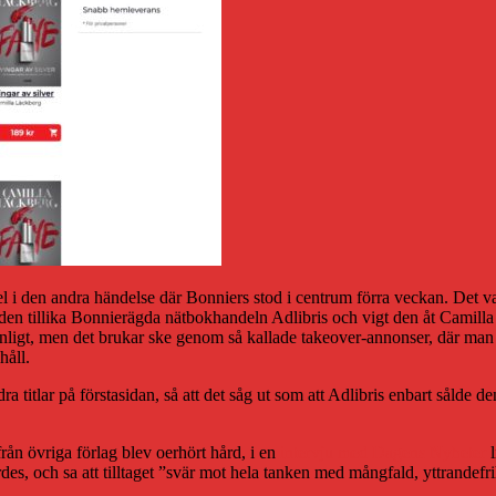
el i den andra händelse där Bonniers stod i centrum förra veckan. Det va
 den tillika Bonnierägda nätbokhandeln Adlibris och vigt den åt Camil
anligt, men det brukar ske genom så kallade takeover-annonser, där man
håll.
andra titlar på förstasidan, så att det såg ut som att Adlibris enbart såld
rån övriga förlag blev oerhört hård, i en
intervju med Dagens Nyheter
l
rdes, och sa att tilltaget ”svär mot hela tanken med mångfald, yttrandefr