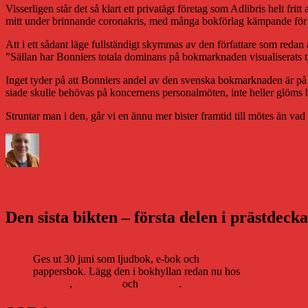
Visserligen står det så klart ett privatägt företag som Adlibris helt fr
mitt under brinnande coronakris, med många bokförlag kämpande för si
Att i ett sådant läge fullständigt skymmas av den författare som reda
”Sällan har Bonniers totala dominans på bokmarknaden visualiserats t
Inget tyder på att Bonniers andel av den svenska bokmarknaden är på v
siade skulle behövas på koncernens personalmöten, inte heller glöms b
Struntar man i den, går vi en ännu mer bister framtid till mötes än vad v
Författare
Publicerat
Kategorier
Etiketter
den
Daniel Åberg
9 juni 2020
7 juni 2020
Litteraturvärlden
Albert 
Inläggsnavigering
Föregående
Föregående
Är sagan all för Adlibris läsplatta Letto? (Uppdatering: Ne
Nästa
inlägg:
Nästa
Vad är det med Västerbotten som präglar så hårt?
inlägg:
Den sista bikten – första delen i prästdeck
Ges ut 30 juni som ljudbok, e-bok och
pappersbok. Lägg den i bokhyllan redan nu hos
Storytel
,
Bookbeat
och
Nextory
.