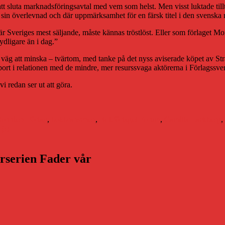
itt att sluta marknadsföringsavtal med vem som helst. Men visst luktade til
n överlevnad och där uppmärksamhet för en färsk titel i den svenska nä
n är Sveriges mest säljande, måste kännas tröstlöst. Eller som förlaget 
ydligare än i dag.”
äg att minska – tvärtom, med tanke på det nyss aviserade köpet av Stra
ort i relationen med de mindre, mer resurssvaga aktörerna i Förlagssver
i redan ser ut att göra.
Bonniers Förlag
,
bokbranschen
,
Bokförlaget Forum
,
Camilla Läckberg
,
j!)
arserien Fader vår