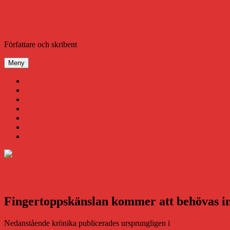
Hoppa
till
innehåll
Daniel Åberg
Författare och skribent
Meny
Virus
Nära gränsen
SODA
Avbrottet
Tidigare böcker
Om mig
Kontakt & Press
Fingertoppskänslan kommer att behövas i
Nedanstående krönika publicerades ursprungligen i
Västerbottens-Ku