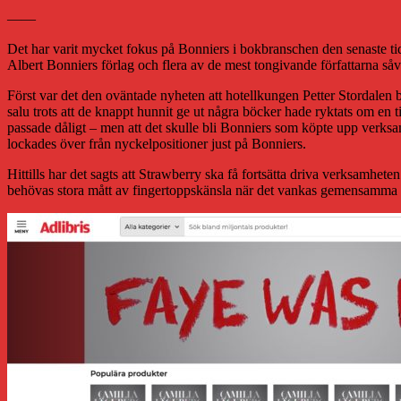
——
Det har varit mycket fokus på Bonniers i bokbranschen den senaste tide
Albert Bonniers förlag och flera av de mest tongivande författarna s
Först var det den oväntade nyheten att hotellkungen Petter Stordalen be
salu trots att de knappt hunnit ge ut några böcker hade ryktats om en t
passade dåligt – men att det skulle bli Bonniers som köpte upp verksam
lockades över från nyckelpositioner just på Bonniers.
Hittills har det sagts att Strawberry ska få fortsätta driva verksamhet
behövas stora mått av fingertoppskänsla när det vankas gemensamma p