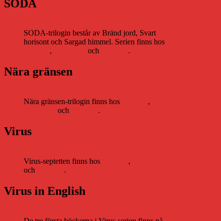
SODA
SODA-trilogin består av Bränd jord, Svart
horisont och Sargad himmel. Serien finns hos
Storytel
,
Bookbeat
och
Nextory
.
Nära gränsen
Nära gränsen-trilogin finns hos
Storytel
,
Bookbeat
och
Nextory
.
Virus
Virus-septetten finns hos
Storytel
,
Bookbeat
och
Nextory
.
Virus in English
De tre första böckerna i Virus-serien finns på