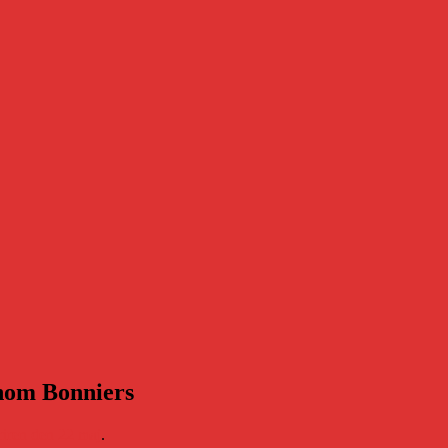
nom Bonniers
riren den 22 maj
.