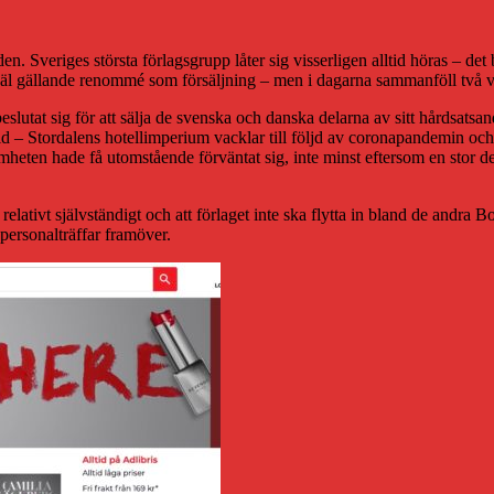
n. Sveriges största förlagsgrupp låter sig visserligen alltid höras – de
åväl gällande renommé som försäljning – men i dagarna sammanföll två v
slutat sig för att sälja de svenska och danska delarna av sitt hårdsatsan
id – Stordalens hotellimperium vacklar till följd av coronapandemin och 
heten hade få utomstående förväntat sig, inte minst eftersom en stor de
en relativt självständigt och att förlaget inte ska flytta in bland de an
ersonalträffar framöver.