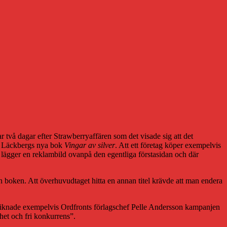
r två dagar efter Strawberryaffären som det visade sig att det
la Läckbergs nya bok
Vingar av silver
. Att ett företag köper exempelvis
 lägger en reklambild ovanpå den egentliga förstasidan och där
e den boken. Att överhuvudtaget hitta en annan titel krävde att man endera
iknade exempelvis Ordfronts förlagschef Pelle Andersson kampanjen
ihet och fri konkurrens”.