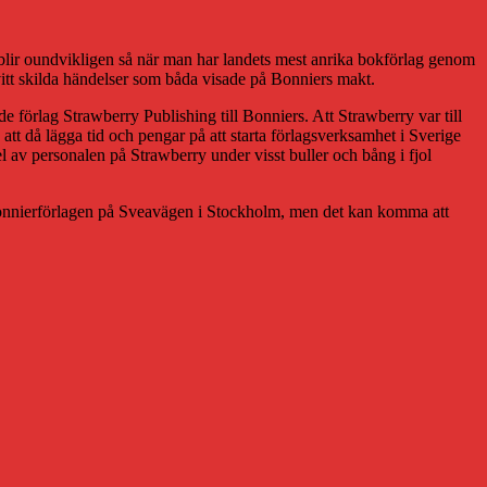
t blir oundvikligen så när man har landets mest anrika bokförlag genom
itt skilda händelser som båda visade på Bonniers makt.
de förlag Strawberry Publishing till Bonniers. Att Strawberry var till
att då lägga tid och pengar på att starta förlagsverksamhet i Sverige
l av personalen på Strawberry under visst buller och bång i fjol
dra Bonnierförlagen på Sveavägen i Stockholm, men det kan komma att