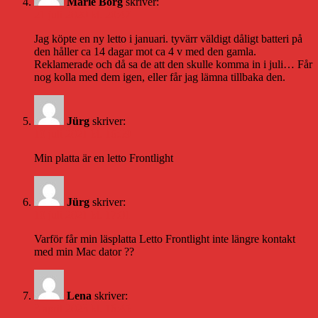
Marie Borg
skriver:
21 juli 2020 kl. 20:47
Jag köpte en ny letto i januari. tyvärr väldigt dåligt batteri på
den håller ca 14 dagar mot ca 4 v med den gamla.
Reklamerade och då sa de att den skulle komma in i juli… Får
nog kolla med dem igen, eller får jag lämna tillbaka den.
Jürg
skriver:
10 juli 2021 kl. 16:59
Min platta är en letto Frontlight
Jürg
skriver:
10 juli 2021 kl. 17:01
Varför får min läsplatta Letto Frontlight inte längre kontakt
med min Mac dator ??
Lena
skriver:
3 april 2023 kl. 16:45