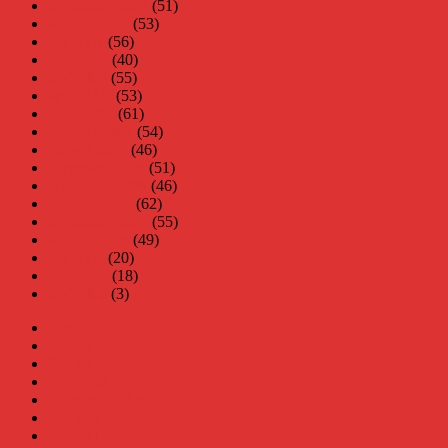
september 2007
(51)
augusti 2007
(53)
juli 2007
(56)
juni 2007
(40)
maj 2007
(55)
april 2007
(53)
mars 2007
(61)
februari 2007
(54)
januari 2007
(46)
december 2006
(51)
november 2006
(46)
oktober 2006
(62)
september 2006
(55)
augusti 2006
(49)
juli 2006
(20)
juni 2006
(18)
maj 2006
(3)
Virus
Nära gränsen
SODA
Avbrottet
Tidigare böcker
Om mig
Kontakt & Press