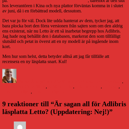
på.
Nej, Letto ska inte läggas ner blev beskedet
, däremot är den slut
hos leverantören i Kina och nya plattor förväntas komma in i slutet
av juni, då i en förbättrad modell, dessutom.
Det var ju för väl. Dock lite udda hanterat av dem, tycker jag, att
bara plocka bort den förra versionen från sajten som om den aldrig
ens existerat, när nu Letto är ett så inarbetat begrepp hos Adlibris.
Jag hade nog behållit den i databasen, markerat den som tillfälligt
slutsåld och petat in överst att en ny modell är på ingående inom
kort.
Men hur som helst, detta betyder alltså att jag får tillfälle att
recensera en ny läsplatta snart. Kul!
Författare
Publicerat
Kategorier
den
Daniel Åberg
8 juni 2020
8 juni 2020
Boken och framtiden
,
Etiketter
Litteraturvärlden
adlibris
,
Adlibris Letto
,
bokbranschen
,
e-böcker
,
Letto Frontlight
,
Letto Frontlight 2
9 reaktioner till “Är sagan all för Adlibris
läsplatta Letto? (Uppdatering: Nej!)”