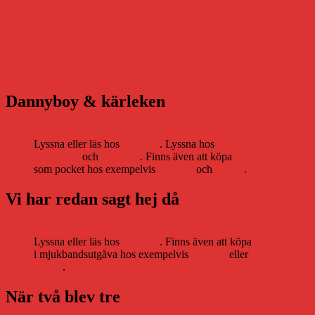
Dannyboy & kärleken
Lyssna eller läs hos
Storytel
. Lyssna hos
Bookbeat
och
Nextory
. Finns även att köpa
som pocket hos exempelvis
Adlibris
och
Bokus
.
Vi har redan sagt hej då
Lyssna eller läs hos
Storytel
. Finns även att köpa
i mjukbandsutgåva hos exempelvis
Adlibris
eller
Bokus
.
När två blev tre