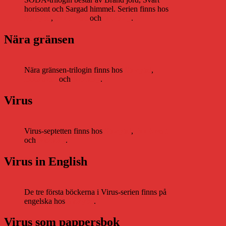
horisont och Sargad himmel. Serien finns hos
Storytel
,
Bookbeat
och
Nextory
.
Nära gränsen
Nära gränsen-trilogin finns hos
Storytel
,
Bookbeat
och
Nextory
.
Virus
Virus-septetten finns hos
Storytel
,
Bookbeat
och
Nextory
.
Virus in English
De tre första böckerna i Virus-serien finns på
engelska hos
Storytel
.
Virus som pappersbok