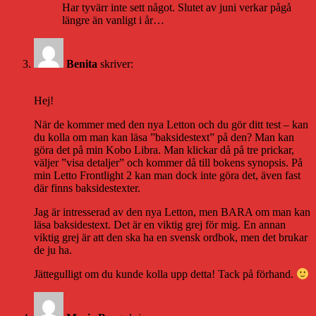
Har tyvärr inte sett något. Slutet av juni verkar pågå
längre än vanligt i år…
Benita
skriver:
17 juli 2020 kl. 18:37
Hej!
När de kommer med den nya Letton och du gör ditt test – kan
du kolla om man kan läsa ”baksidestext” på den? Man kan
göra det på min Kobo Libra. Man klickar då på tre prickar,
väljer ”visa detaljer” och kommer då till bokens synopsis. På
min Letto Frontlight 2 kan man dock inte göra det, även fast
där finns baksidestexter.
Jag är intresserad av den nya Letton, men BARA om man kan
läsa baksidestext. Det är en viktig grej för mig. En annan
viktig grej är att den ska ha en svensk ordbok, men det brukar
de ju ha.
Jättegulligt om du kunde kolla upp detta! Tack på förhand.