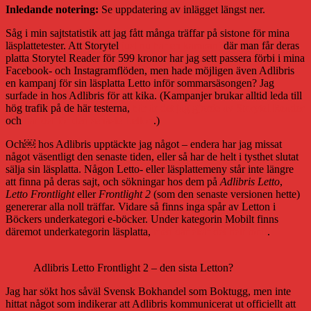
Inledande notering:
Se uppdatering av inlägget längst ner.
Såg i min sajtstatistik att jag fått många träffar på sistone för mina
läsplattetester. Att Storytel
just nu har en kampanj
där man får deras
platta Storytel Reader för 599 kronor har jag sett passera förbi i mina
Facebook- och Instagramflöden, men hade möjligen även Adlibris
en kampanj för sin läsplatta Letto inför sommarsäsongen? Jag
surfade in hos Adlibris för att kika. (Kampanjer brukar alltid leda till
hög trafik på de här testerna,
här är det jag gjorde av Storytel Reader
och
här det för den senaste Letton
.)
Och￼ hos Adlibris upptäckte jag något – endera har jag missat
något väsentligt den senaste tiden, eller så har de helt i tysthet slutat
sälja sin läsplatta. Någon Letto- eller läsplattemeny står inte längre
att finna på deras sajt, och sökningar hos dem på
Adlibris Letto
,
Letto Frontlight
eller
Frontlight 2
(som den senaste versionen hette)
genererar alla noll träffar. Vidare så finns inga spår av Letton i
Böckers underkategori e-böcker. Under kategorin Mobilt finns
däremot underkategorin läsplatta,
men där ekar det helt tomt
.
Adlibris Letto Frontlight 2 – den sista Letton?
Jag har sökt hos såväl Svensk Bokhandel som Boktugg, men inte
hittat något som indikerar att Adlibris kommunicerat ut officiellt att