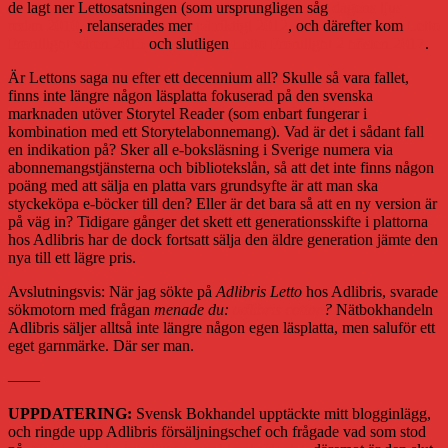
de lagt ner Lettosatsningen (som ursprungligen såg
dagens ljus
redan 2010
, relanserades mer
på riktigt 2012
, och därefter kom
Letto
Frontlight våren 2015
och slutligen
Letto Frontlight 2 hösten 2017
.
Är Lettons saga nu efter ett decennium all? Skulle så vara fallet,
finns inte längre någon läsplatta fokuserad på den svenska
marknaden utöver Storytel Reader (som enbart fungerar i
kombination med ett Storytelabonnemang). Vad är det i sådant fall
en indikation på? Sker all e-boksläsning i Sverige numera via
abonnemangstjänsterna och bibliotekslån, så att det inte finns någon
poäng med att sälja en platta vars grundsyfte är att man ska
styckeköpa e-böcker till den? Eller är det bara så att en ny version är
på väg in? Tidigare gånger det skett ett generationsskifte i plattorna
hos Adlibris har de dock fortsatt sälja den äldre generation jämte den
nya till ett lägre pris.
Avslutningsvis: När jag sökte på
Adlibris Letto
hos Adlibris, svarade
sökmotorn med frågan
menade du:
adlibris cotton
?
Nätbokhandeln
Adlibris säljer alltså inte längre någon egen läsplatta, men saluför ett
eget garnmärke. Där ser man.
——
UPPDATERING:
Svensk Bokhandel upptäckte mitt blogginlägg,
och ringde upp Adlibris försäljningschef och frågade vad som stod