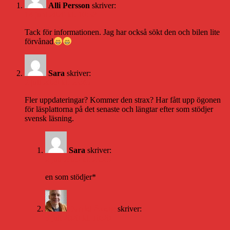
Alli Persson
skriver:
14 juni 2020 kl. 10:38
Tack för informationen. Jag har också sökt den och bilen lite
förvånad
Sara
skriver:
2 juli 2020 kl. 23:45
Fler uppdateringar? Kommer den strax? Har fått upp ögonen
för läsplattorna på det senaste och längtar efter som stödjer
svensk läsning.
Sara
skriver:
2 juli 2020 kl. 23:46
en som stödjer*
Daniel Åberg
skriver:
3 juli 2020 kl. 10:20