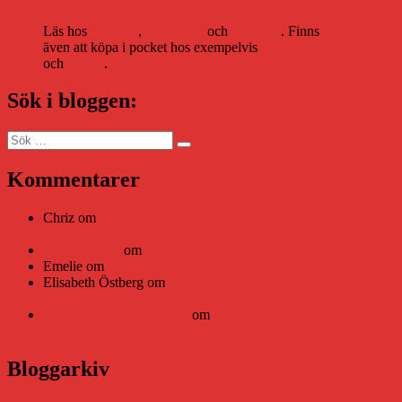
Läs hos
Storytel
,
Bookbeat
och
Nextory
. Finns
även att köpa i pocket hos exempelvis
Adlibris
och
Bokus
.
Sök i bloggen:
Sök
Sök
efter:
Kommentarer
Chriz
om
Läsplattan Storytel Reader må ha lagts ner, men
Teknifik tipsar om alternativ
Daniel Åberg
om
Viruset tickar på och Nära gränsen-helg
Emelie
om
Viruset tickar på och Nära gränsen-helg
Elisabeth Östberg
om
Läsplattan Storytel Reader må ha lagts
ner, men Teknifik tipsar om alternativ
Elin Häggberg // Teknifik
om
Läsplattan Storytel Reader må
ha lagts ner, men Teknifik tipsar om alternativ
Bloggarkiv