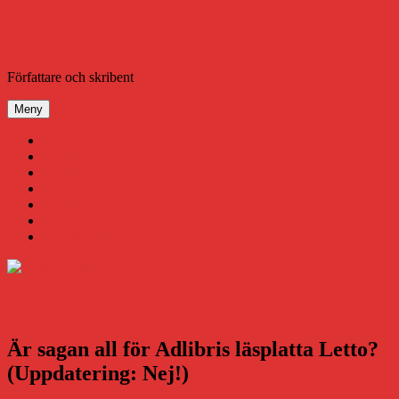
Hoppa
till
innehåll
Daniel Åberg
Författare och skribent
Meny
Virus
Nära gränsen
SODA
Avbrottet
Tidigare böcker
Om mig
Kontakt & Press
Är sagan all för Adlibris läsplatta Letto?
(Uppdatering: Nej!)