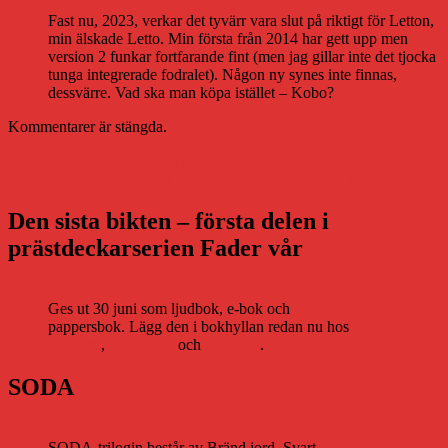
Fast nu, 2023, verkar det tyvärr vara slut på riktigt för Letton,
min älskade Letto. Min första från 2014 har gett upp men
version 2 funkar fortfarande fint (men jag gillar inte det tjocka
tunga integrerade fodralet). Någon ny synes inte finnas,
dessvärre. Vad ska man köpa istället – Kobo?
Kommentarer är stängda.
Inläggsnavigering
Föregående
Föregående
Se videon från ljudbokssamtalet i efterhand
Nästa
inlägg:
Nästa
Fingertoppskänslan kommer att behövas inom Bonniers
inlägg:
Den sista bikten – första delen i
prästdeckarserien Fader vår
Ges ut 30 juni som ljudbok, e-bok och
pappersbok. Lägg den i bokhyllan redan nu hos
Storytel
,
Bookbeat
och
Nextory
.
SODA
SODA-trilogin består av Bränd jord, Svart