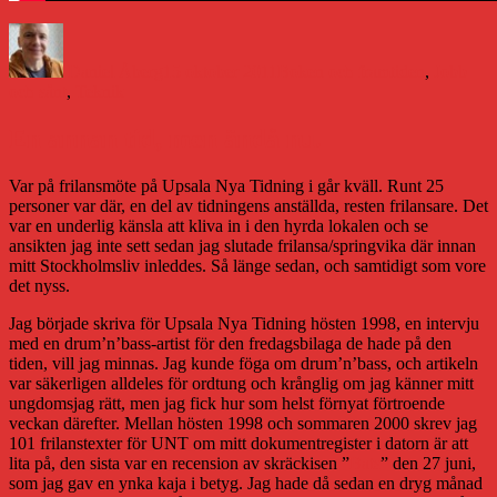
Författare
Publicerat
Kategorier
den
Daniel Åberg
15 oktober 2011
Boken och framtiden
,
Jobb
och sånt
,
Teknik
En annan tid, men ändå nu.
Var på frilansmöte på Upsala Nya Tidning i går kväll. Runt 25
personer var där, en del av tidningens anställda, resten frilansare. Det
var en underlig känsla att kliva in i den hyrda lokalen och se
ansikten jag inte sett sedan jag slutade frilansa/springvika där innan
mitt Stockholmsliv inleddes. Så länge sedan, och samtidigt som vore
det nyss.
Jag började skriva för Upsala Nya Tidning hösten 1998, en intervju
med en drum’n’bass-artist för den fredagsbilaga de hade på den
tiden, vill jag minnas. Jag kunde föga om drum’n’bass, och artikeln
var säkerligen alldeles för ordtung och krånglig om jag känner mitt
ungdomsjag rätt, men jag fick hur som helst förnyat förtroende
veckan därefter. Mellan hösten 1998 och sommaren 2000 skrev jag
101 frilanstexter för UNT om mitt dokumentregister i datorn är att
lita på, den sista var en recension av skräckisen ”
Bats
” den 27 juni,
som jag gav en ynka kaja i betyg. Jag hade då sedan en dryg månad