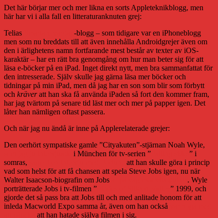
Det här börjar mer och mer likna en sorts Appleteknikblogg, men
här har vi i alla fall en litteraturanknuten grej:
Telias
Smartare vardag
-blogg – som tidigare var en iPhoneblogg
men som nu breddats till att även innehålla Androidgrejer även om
den i ärlighetens namn fortfarande mest består av texter av iOS-
karaktär – har en rätt bra genomgång om hur man beter sig för att
läsa e-böcker på en iPad. Inget direkt nytt, men bra sammanfattat för
den intresserade. Själv skulle jag gärna läsa mer böcker och
tidningar på min iPad, men då jag har en son som blir som förbytt
och
kräver
att han ska få använda iPaden så fort den kommer fram,
har jag tvärtom på senare tid läst mer och mer på papper igen. Det
låter han nämligen oftast passera.
Och när jag nu ändå är inne på Applerelaterade grejer:
Den oerhört sympatiske gamle ”Cityakuten”-stjärnan Noah Wyle,
som jag ju intervjuade
i München för tv-serien ”
Falling skies
” i
somras,
säger i en intervju med Fortune
att han skulle göra i princip
vad som helst för att få chansen att spela Steve Jobs igen, nu när
Walter Isaacson-biografin om Jobs
är på väg mot vita duken
. Wyle
porträtterade Jobs i tv-filmen ”
Pirates of Silicon Valley
” 1999, och
gjorde det så pass bra att Jobs till och med anlitade honom för att
inleda Macworld Expo samma år, även om han också
var noga med
att påpeka
att han hatade själva filmen i sig.