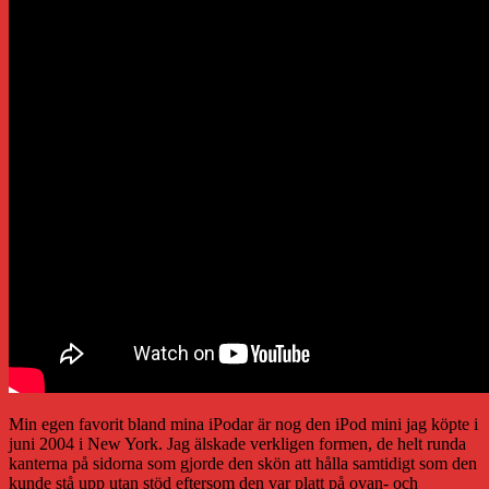
Min egen favorit bland mina iPodar är nog den iPod mini jag köpte i
juni 2004 i New York. Jag älskade verkligen formen, de helt runda
kanterna på sidorna som gjorde den skön att hålla samtidigt som den
kunde stå upp utan stöd eftersom den var platt på ovan- och