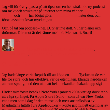
Jag vill för övrigt passa på att tipsa om en helt strålande ny podcast
om makt och strukturer på internet som mina vänner
Josefine
,
Fredrik
och
Julia
har börjat göra.
Maktministeriet
heter den, och
första avsnittet lovar mycket gott.
Och på tal om podcast – nej, DJtv är inte dött. Vi har planer och
drömmar. Däremot är det sämre med tid. Men snart. Snart!
Författare
Publicerat
Kategorier
den
Daniel Åberg
27 oktober 2011
27 oktober 2011
DJtv
,
till
Litteraturvärlden
,
Livet och sånt
,
Teknik
1 kommentar
Jobb,
inskolning
Grattis iPod!
och
makt
Jag hade länge varit skeptisk till att köpa en
iPod
. Tyckte att de var
lite för stora, och hur effektiva var de egentligen, klarade hårddisken
att man sprang med den utan att hela mekaniken hakade upp sig?
Under mitt första besök i New York i januari 2004 var jag dock redo
att våga språnget. På Apple Store i Soho – som då var New Yorks
enda men som i dag är den minsta och mest anspråkslösa av
Manhattans hittills fyra Applebutiker – köpte jag mig ett exemplar av
en tredje generationens iPod med 20 gigabytes hårddisk. Den