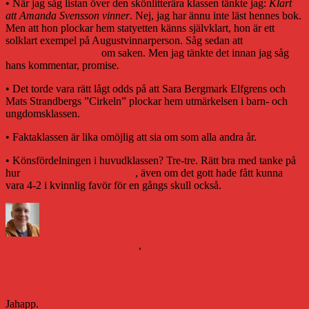
• När jag såg listan över den skönlitterära klassen tänkte jag:
Klart
att Amanda Svensson vinner
. Nej, jag har ännu inte läst hennes bok.
Men att hon plockar hem statyetten känns självklart, hon är ett
solklart exempel på Augustvinnarperson. Såg sedan att
även Jonas
Thente var övertygad
om saken. Men jag tänkte det innan jag såg
hans kommentar, promise
.
• Det torde vara rätt lågt odds på att Sara Bergmark Elfgrens och
Mats Strandbergs ”Cirkeln” plockar hem utmärkelsen i barn- och
ungdomsklassen.
• Faktaklassen är lika omöjlig att sia om som alla andra år.
• Könsfördelningen i huvudklassen? Tre-tre. Rätt bra med tanke på
hur
den mörka historien ser ut
, även om det gott hade fått kunna
vara 4-2 i kvinnlig favör för en gångs skull också.
Författare
Publicerat
Kategorier
den
Daniel Åberg
17 oktober 2011
17 oktober 2011
Etiketter
Litteraturvärlden
bokbranschen
,
litteratur
Ajour ajour
Jahapp.