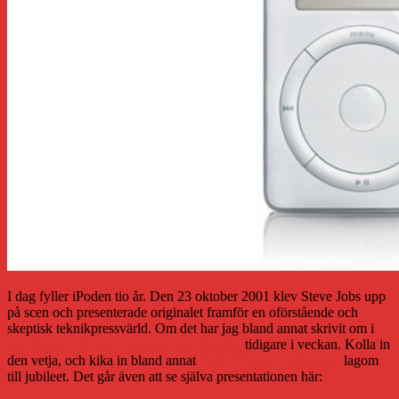
I dag fyller iPoden tio år. Den 23 oktober 2001 klev Steve Jobs upp
på scen och presenterade originalet framför en oförstående och
skeptisk teknikpressvärld. Om det har jag bland annat skrivit om i
min Steve Jobs-text i Upsala Nya Tidning
tidigare i veckan. Kolla in
den vetja, och kika in bland annat
Cult of Macs iPodspecial
lagom
till jubileet. Det går även att se själva presentationen här: