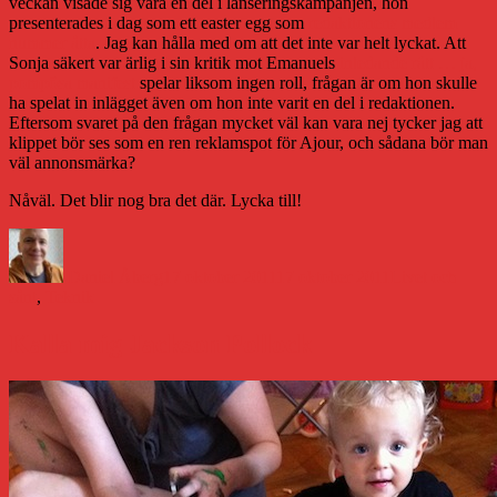
veckan visade sig vara en del i lanseringskampanjen, hon
presenterades i dag som ett easter egg som
redaktionens medlem
nummer åtta
. Jag kan hålla med om att det inte var helt lyckat. Att
Sonja säkert var ärlig i sin kritik mot Emanuels
inledande rätt … ja,
pompösa manifest
spelar liksom ingen roll, frågan är om hon skulle
ha spelat in inlägget även om hon inte varit en del i redaktionen.
Eftersom svaret på den frågan mycket väl kan vara nej tycker jag att
klippet bör ses som en ren reklamspot för Ajour, och sådana bör man
väl annonsmärka?
Nåväl. Det blir nog bra det där. Lycka till!
Författare
Publicerat
Kategorier
den
Daniel Åberg
17 oktober 2011
17 oktober 2011
Livet och
sånt
,
Teknik
Kalla mig Jackson Pollock