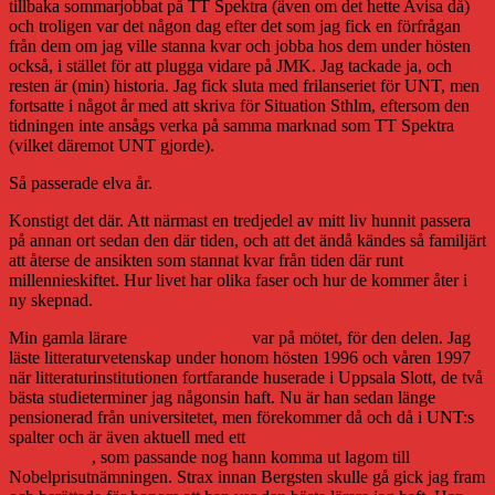
tillbaka sommarjobbat på TT Spektra (även om det hette Avisa då)
och troligen var det någon dag efter det som jag fick en förfrågan
från dem om jag ville stanna kvar och jobba hos dem under hösten
också, i stället för att plugga vidare på JMK. Jag tackade ja, och
resten är (min) historia. Jag fick sluta med frilanseriet för UNT, men
fortsatte i något år med att skriva för Situation Sthlm, eftersom den
tidningen inte ansågs verka på samma marknad som TT Spektra
(vilket däremot UNT gjorde).
Så passerade elva år.
Konstigt det där. Att närmast en tredjedel av mitt liv hunnit passera
på annan ort sedan den där tiden, och att det ändå kändes så familjärt
att återse de ansikten som stannat kvar från tiden där runt
millennieskiftet. Hur livet har olika faser och hur de kommer åter i
ny skepnad.
Min gamla lärare
Staffan Bergsten
var på mötet, för den delen. Jag
läste litteraturvetenskap under honom hösten 1996 och våren 1997
när litteraturinstitutionen fortfarande huserade i Uppsala Slott, de två
bästa studieterminer jag någonsin haft. Nu är han sedan länge
pensionerad från universitetet, men förekommer då och då i UNT:s
spalter och är även aktuell med ett
författarporträtt över Tomas
Tranströmer
, som passande nog hann komma ut lagom till
Nobelprisutnämningen. Strax innan Bergsten skulle gå gick jag fram