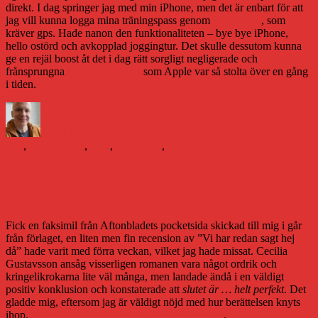
direkt. I dag springer jag med min iPhone, men det är enbart för att
jag vill kunna logga mina träningspass genom
Runkeeper
, som
kräver gps. Hade nanon den funktionaliteten – bye bye iPhone,
hello ostörd och avkopplad joggingtur. Det skulle dessutom kunna
ge en rejäl boost åt det i dag rätt sorgligt negligerade och
frånsprungna
Nike-samarbetet
som Apple var så stolta över en gång
i tiden.
Författare
Publicerat
Kategorier
den
Daniel Åberg
23 oktober 2011
23 oktober 2016
Livet och
Etiketter
till
sånt
,
Teknik
apple
,
ipod
,
New York
,
teknik
1 kommentar
Grattis
iPod!
Och äventyren på Pocketshop bara
fortsätter
Fick en faksimil från Aftonbladets pocketsida skickad till mig i går
från förlaget, en liten men fin recension av ”Vi har redan sagt hej
då” hade varit med förra veckan, vilket jag hade missat. Cecilia
Gustavsson ansåg visserligen romanen vara något ordrik och
kringelikrokarna lite väl många, men landade ändå i en väldigt
positiv konklusion och konstaterade att
slutet
är … helt perfekt
. Det
gladde mig, eftersom jag är väldigt nöjd med hur berättelsen knyts
ihop.
Ett ryckcitat har lagts in på recensionssidan
.