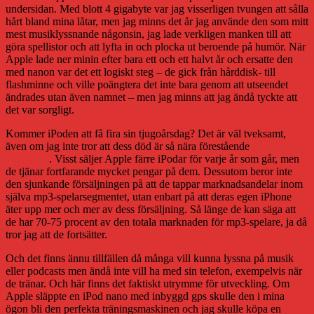
undersidan. Med blott 4 gigabyte var jag visserligen tvungen att sålla
hårt bland mina låtar, men jag minns det år jag använde den som mitt
mest musiklyssnande någonsin, jag lade verkligen manken till att
göra spellistor och att lyfta in och plocka ut beroende på humör. När
Apple lade ner minin efter bara ett och ett halvt år och ersatte den
med nanon var det ett logiskt steg – de gick från hårddisk- till
flashminne och ville poängtera det inte bara genom att utseendet
ändrades utan även namnet – men jag minns att jag ändå tyckte att
det var sorgligt.
Kommer iPoden att få fira sin tjugoårsdag? Det är väl tveksamt,
även om jag inte tror att dess död är så nära förestående
som en del
vill hävda
. Visst säljer Apple färre iPodar för varje år som går, men
de tjänar fortfarande mycket pengar på dem. Dessutom beror inte
den sjunkande försäljningen på att de tappar marknadsandelar inom
själva mp3-spelarsegmentet, utan enbart på att deras egen iPhone
äter upp mer och mer av dess försäljning. Så länge de kan säga att
de har 70-75 procent av den totala marknaden för mp3-spelare, ja då
tror jag att de fortsätter.
Och det finns ännu tillfällen då många vill kunna lyssna på musik
eller podcasts men ändå inte vill ha med sin telefon, exempelvis när
de tränar. Och här finns det faktiskt utrymme för utveckling. Om
Apple släppte en iPod nano med inbyggd gps skulle den i mina
ögon bli den perfekta träningsmaskinen och jag skulle köpa en