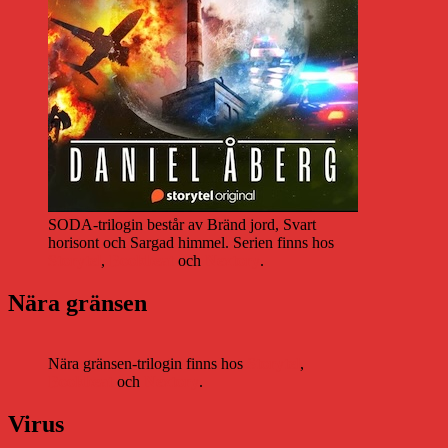
SODA-trilogin består av Bränd jord, Svart
horisont och Sargad himmel. Serien finns hos
Storytel
,
Bookbeat
och
Nextory
.
Nära gränsen
Nära gränsen-trilogin finns hos
Storytel
,
Bookbeat
och
Nextory
.
Virus