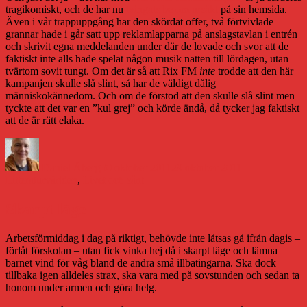
tragikomiskt, och de har nu
tvingats be om ursäkt
på sin hemsida.
Även i vår trappuppgång har den skördat offer, två förtvivlade
grannar hade i går satt upp reklamlapparna på anslagstavlan i entrén
och skrivit egna meddelanden under där de lovade och svor att de
faktiskt inte alls hade spelat någon musik natten till lördagen, utan
tvärtom sovit tungt. Om det är så att Rix FM
inte
trodde att den här
kampanjen skulle slå slint, så har de väldigt dålig
människokännedom. Och om de förstod att den skulle slå slint men
tyckte att det var en ”kul grej” och körde ändå, då tycker jag faktiskt
att de är rätt elaka.
Författare
Publicerat
Kategorier
den
Daniel Åberg
30 oktober 2011
29 oktober 2011
Litteraturvärlden
,
Livet och sånt
Skarpt läge
Arbetsförmiddag i dag på riktigt, behövde inte låtsas gå ifrån dagis –
förlåt förskolan – utan fick vinka hej då i skarpt läge och lämna
barnet vind för våg bland de andra små illbatingarna. Ska dock
tillbaka igen alldeles strax, ska vara med på sovstunden och sedan ta
honom under armen och göra helg.