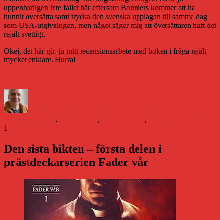
uppenbarligen inte fallet här eftersom Bonniers kommer att ha
hunnit översätta samt trycka den svenska upplagan till samma dag
som USA-utgivningen, men något säger mig att översättaren haft det
rejält svettigt.
Okej, det här gör ju mitt recensionsarbete med boken i fråga rejält
mycket enklare. Hurra!
Författare
Publicerat
Kategorier
den
Daniel Åberg
12 oktober 2011
12 oktober 2011
Etiketter
ti
Litteraturvärlden
,
Teknik
apple
,
bokbranschen
,
litteratur
1 kommentar
Sidnumrering
Sida
Sida
P
1
2
Nästa sida
–
för
n
Den sista bikten – första delen i
inlägg
ä
prästdeckarserien Fader vår
p
s