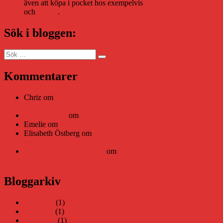
även att köpa i pocket hos exempelvis
Adlibris
och
Bokus
.
Sök i bloggen:
Sök
Sök
efter:
Kommentarer
Chriz
om
Läsplattan Storytel Reader må ha lagts ner, men
Teknifik tipsar om alternativ
Daniel Åberg
om
Viruset tickar på och Nära gränsen-helg
Emelie
om
Viruset tickar på och Nära gränsen-helg
Elisabeth Östberg
om
Läsplattan Storytel Reader må ha lagts
ner, men Teknifik tipsar om alternativ
Elin Häggberg // Teknifik
om
Läsplattan Storytel Reader må
ha lagts ner, men Teknifik tipsar om alternativ
Bloggarkiv
juni 2026
(1)
maj 2026
(1)
april 2026
(1)