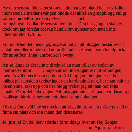
Av den senaste tidens mest omtalade nya grej bland delar av folket
inom sociala medier-svängen blidde det alltså en gruppblogg enligt
samma modell som exempelvis
Bokhora
och
Weird Science
framgångsrikt odlat de senaste fem åren. Den här gången ska det
dock om jag förstått det rätt handla om nyheter och nätet, inte
litteratur eller tv/film.
Fotnot: Med det menar jag inget annat än att bloggen består av ett
antal mer eller mindre redan profilerade skribenter som handplockats
för uppgiften. Inga jämförelser i övrigt.
Än så länge är det ju inte direkt så att man trillar av stolen av
hänförelse inför
Ajour
. Sajten är rätt intetsägande i utformningen,
men lär väl utvecklas med tiden. Att bloggen inte bjuder på hela
inlägg på startsidan tycker jag är ett kardinalmisstag, har man valt att
ha en enkel rakt upp och ner-blogg tycker jag att man bör följa
”mallen” för det hela vägen. Att inläggen inte är kapade vid läsning i
rss-läsare får dock ses som ett plus i sammanhanget.
I övrigt finns väl inte så mycket att säga ännu, sajten måste ges tid att
finna sin plats och ton innan den dissekeras.
Jo, just ja! En del blev störda i förmiddags över att Hej Sonjas
dissiga (och sedvanligt välfunna) videoinlägg
om Ajour från förra