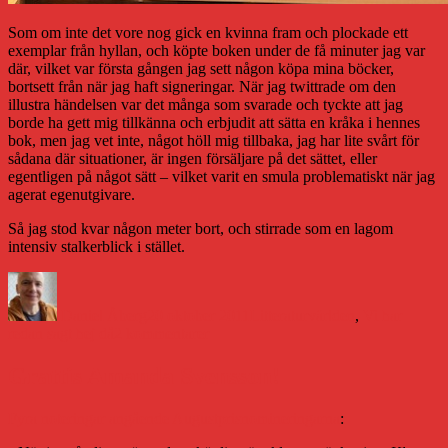
Som om inte det vore nog gick en kvinna fram och plockade ett
exemplar från hyllan, och köpte boken under de få minuter jag var
där, vilket var första gången jag sett någon köpa mina böcker,
bortsett från när jag haft signeringar. När jag twittrade om den
illustra händelsen var det många som svarade och tyckte att jag
borde ha gett mig tillkänna och erbjudit att sätta en kråka i hennes
bok, men jag vet inte, något höll mig tillbaka, jag har lite svårt för
sådana där situationer, är ingen försäljare på det sättet, eller
egentligen på något sätt – vilket varit en smula problematiskt när jag
agerat egenutgivare.
Så jag stod kvar någon meter bort, och stirrade som en lagom
intensiv stalkerblick i stället.
Författare
Publicerat
Kategorier
den
Daniel Åberg
20 oktober 2011
Litteraturvärlden
,
Vi har
till
redan sagt hej då
2 kommentarer
Och
äventyren
Grattis Amanda Svensson!
på
Pocketshop
Fyra noteringar
angående
Augustprisnomineringarna
:
bara
fortsätter