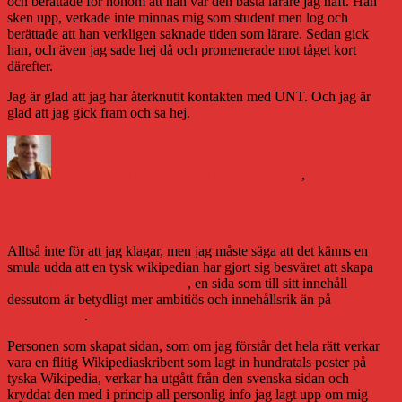
och berättade för honom att han var den bästa lärare jag haft. Han
sken upp, verkade inte minnas mig som student men log och
berättade att han verkligen saknade tiden som lärare. Sedan gick
han, och även jag sade hej då och promenerade mot tåget kort
därefter.
Jag är glad att jag har återknutit kontakten med UNT. Och jag är
glad att jag gick fram och sa hej.
Författare
Publicerat
Kategorier
den
Daniel Åberg
14 oktober 2011
Jobb och sånt
,
Livet och sånt
Big in Wikipedia
Alltså inte för att jag klagar, men jag måste säga att det känns en
smula udda att en tysk wikipedian har gjort sig besväret att skapa
en
sida om mig på tyska Wikipedia
, en sida som till sitt innehåll
dessutom är betydligt mer ambitiös och innehållsrik än på
den
svenska diton
.
Personen som skapat sidan, som om jag förstår det hela rätt verkar
vara en flitig Wikipediaskribent som lagt in hundratals poster på
tyska Wikipedia, verkar ha utgått från den svenska sidan och
kryddat den med i princip all personlig info jag lagt upp om mig