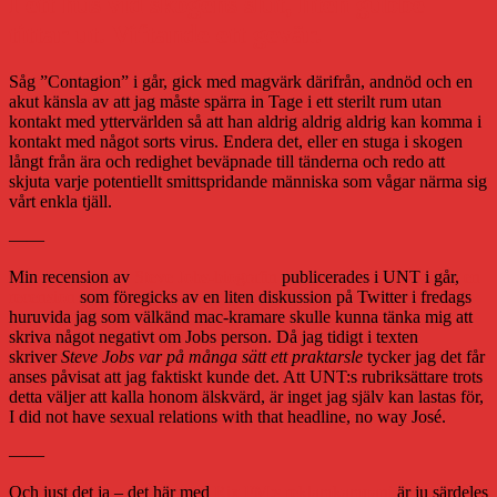
I ett hus vid skogens slut, liten gubbe
tittar ut. Viftande ett gevär.
Såg ”Contagion” i går, gick med magvärk därifrån, andnöd och en
akut känsla av att jag måste spärra in Tage i ett sterilt rum utan
kontakt med yttervärlden så att han aldrig aldrig aldrig kan komma i
kontakt med något sorts virus. Endera det, eller en stuga i skogen
långt från ära och redighet beväpnade till tänderna och redo att
skjuta varje potentiellt smittspridande människa som vågar närma sig
vårt enkla tjäll.
——
Min recension av
Steve Jobs-biografin
publicerades i UNT i går,
en
recension
som föregicks av en liten diskussion på Twitter i fredags
huruvida jag som välkänd mac-kramare skulle kunna tänka mig att
skriva något negativt om Jobs person. Då jag tidigt i texten
skriver
Steve Jobs var på många sätt ett praktarsle
tycker jag det får
anses påvisat att jag faktiskt kunde det. Att UNT:s rubriksättare trots
detta väljer att kalla honom älskvärd, är inget jag själv kan lastas för,
I did not have sexual relations with that headline, no way José.
——
Och just det ja – det här med
Rix FM:s reklamkampanj
är ju särdeles