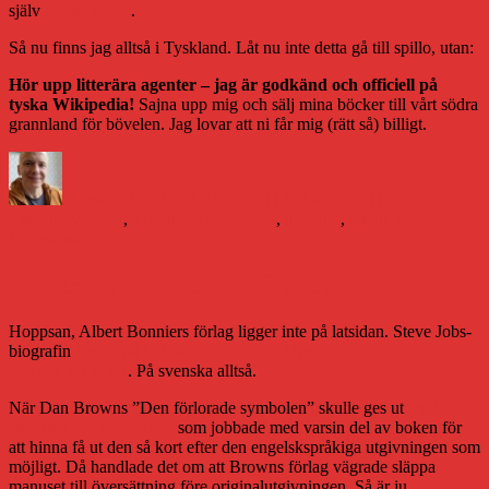
själv
här på sajten
.
Så nu finns jag alltså i Tyskland. Låt nu inte detta gå till spillo, utan:
Hör upp litterära agenter – jag är godkänd och officiell på
tyska Wikipedia!
Sajna upp mig och sälj mina böcker till vårt södra
grannland för bövelen. Jag lovar att ni får mig (rätt så) billigt.
Författare
Publicerat
Kategorier
den
Daniel Åberg
13 oktober 2011
12 oktober 2011
Etiketter
Litteraturvärlden
,
Teknik
bokbranschen
,
litteratur
,
teknik
3
till
kommentarer
Big
in
Polotröjan – nu även på svenska
Wikipedia
Hoppsan, Albert Bonniers förlag ligger inte på latsidan. Steve Jobs-
biografin
landar på bokhandelsdiskarna i Sverige
samma dag som
den ges ut i USA
. På svenska alltså.
När Dan Browns ”Den förlorade symbolen” skulle ges ut
anlitade
Bonniers sju översättare
som jobbade med varsin del av boken för
att hinna få ut den så kort efter den engelskspråkiga utgivningen som
möjligt. Då handlade det om att Browns förlag vägrade släppa
manuset till översättning före originalutgivningen. Så är ju