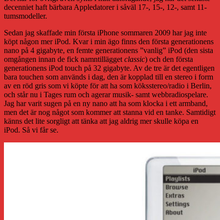
decenniet haft bärbara Appledatorer i såväl 17-, 15-, 12-, samt 11-
tumsmodeller.
Sedan jag skaffade min första iPhone sommaren 2009 har jag inte
köpt någon mer iPod. Kvar i min ägo finns den första generationens
nano på 4 gigabyte, en femte generationens ”vanlig” iPod (den sista
omgången innan de fick namntillägget
classic
) och den första
generationens iPod touch på 32 gigabyte. Av de tre är det egentligen
bara touchen som används i dag, den är kopplad till en stereo i form
av en röd gris som vi köpte för att ha som köksstereo/radio i Berlin,
och står nu i Tages rum och agerar musik- samt webbradiospelare.
Jag har varit sugen på en ny nano att ha som klocka i ett armband,
men det är nog något som kommer att stanna vid en tanke. Samtidigt
känns det lite sorgligt att tänka att jag aldrig mer skulle köpa en
iPod. Så vi får se.