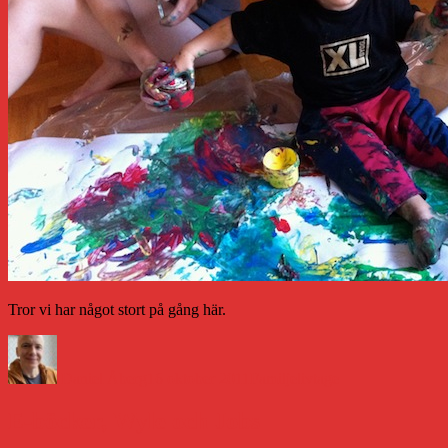
Tror vi har något stort på gång här.
Författare
Publicerat
Kategorier
Etiketter
den
Daniel Åberg
16 oktober 2011
Familjeliv
tage
E-böcker, Wyle och Jobs