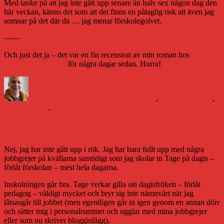
Med tanke på att jag inte gått upp senare än halv sex någon dag den
här veckan, känns det som att det finns en påtaglig risk att även jag
somnar på det där da … jag menar förskolegolvet.
——
Och just det ja – det var en fin recension av min roman hos
Tidningen Kulturen
för några dagar sedan. Hurra!
Författare
Publicerat
Kategorier
den
Daniel Åberg
28 oktober 2011
Familjeliv
,
Litteraturvärlden
,
till
Livet och sånt
,
Vi har redan sagt hej då
2 kommentarer
Skarpt
läge
Jobb, inskolning och makt
Nej, jag har inte gått upp i rök. Jag har bara fullt upp med några
jobbgrejer på kvällarna samtidigt som jag skolar in Tage på dagis –
förlåt förskolan – mest hela dagarna.
Inskolningen går bra. Tage verkar gilla sin dagisfröken – förlåt
pedagog – väldigt mycket och bryr sig inte nämnvärt när jag
låtsasgår till jobbet (men egentligen går in igen genom en annan dörr
och sätter mig i personalrummet och ugglar med mina jobbgrejer
eller som nu skriver blogginlägg).