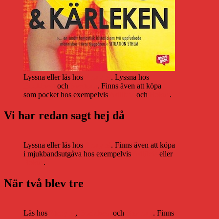
Lyssna eller läs hos
Storytel
. Lyssna hos
Bookbeat
och
Nextory
. Finns även att köpa
som pocket hos exempelvis
Adlibris
och
Bokus
.
Vi har redan sagt hej då
Lyssna eller läs hos
Storytel
. Finns även att köpa
i mjukbandsutgåva hos exempelvis
Adlibris
eller
Bokus
.
När två blev tre
Läs hos
Storytel
,
Bookbeat
och
Nextory
. Finns