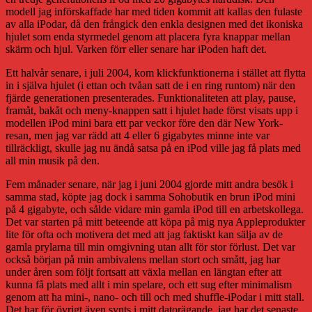
modell jag införskaffade har med tiden kommit att kallas den fulaste
av alla iPodar, då den frångick den enkla designen med det ikoniska
hjulet som enda styrmedel genom att placera fyra knappar mellan
skärm och hjul. Varken förr eller senare har iPoden haft det.
Ett halvår senare, i juli 2004, kom klickfunktionerna i stället att flytta
in i själva hjulet (i ettan och tvåan satt de i en ring runtom) när den
fjärde generationen presenterades. Funktionaliteten att play, pause,
framåt, bakåt och meny-knappen satt i hjulet hade först visats upp i
modellen iPod mini bara ett par veckor före den där New York-
resan, men jag var rädd att 4 eller 6 gigabytes minne inte var
tillräckligt, skulle jag nu ändå satsa på en iPod ville jag få plats med
all min musik på den.
Fem månader senare, när jag i juni 2004 gjorde mitt andra besök i
samma stad, köpte jag dock i samma Sohobutik en brun iPod mini
på 4 gigabyte, och sålde vidare min gamla iPod till en arbetskollega.
Det var starten på mitt beteende att köpa på mig nya Appleprodukter
lite för ofta och motivera det med att jag faktiskt kan sälja av de
gamla prylarna till min omgivning utan allt för stor förlust. Det var
också början på min ambivalens mellan stort och smått, jag har
under åren som följt fortsatt att växla mellan en längtan efter att
kunna få plats med allt i min spelare, och ett sug efter minimalism
genom att ha mini-, nano- och till och med shuffle-iPodar i mitt stall.
Det har för övrigt även synts i mitt datorägande, jag har det senaste