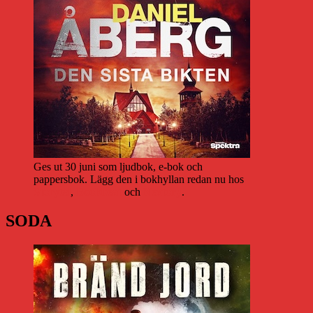
Ges ut 30 juni som ljudbok, e-bok och
pappersbok. Lägg den i bokhyllan redan nu hos
Storytel
,
Bookbeat
och
Nextory
.
SODA