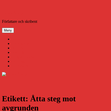
Hoppa
till
innehåll
Daniel Åberg
Författare och skribent
Meny
Virus
Nära gränsen
SODA
Avbrottet
Tidigare böcker
Om mig
Kontakt & Press
Etikett:
Åtta steg mot
avgrunden