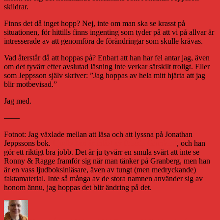
skildrar.
Finns det då inget hopp? Nej, inte om man ska se krasst på
situationen, för hittills finns ingenting som tyder på att vi på allvar är
intresserade av att genomföra de förändringar som skulle krävas.
Vad återstår då att hoppas på? Enbart att han har fel antar jag, även
om det tyvärr efter avslutad läsning inte verkar särskilt troligt. Eller
som Jeppsson själv skriver: ”Jag hoppas av hela mitt hjärta att jag
blir motbevisad.”
Jag med.
——
Fotnot: Jag växlade mellan att läsa och att lyssna på Jonathan
Jeppssons bok.
Ljudboken är inläst av Fredde Granberg
, och han
gör ett riktigt bra jobb. Det är ju tyvärr en smula svårt att inte se
Ronny & Ragge framför sig när man tänker på Granberg, men han
är en vass ljudboksinläsare, även av tungt (men medryckande)
faktamaterial. Inte så många av de stora namnen använder sig av
honom ännu, jag hoppas det blir ändring på det.
Författare
Publicerat
Kategorier
den