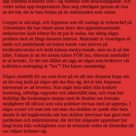
upp framtida scenarier som i sig framstår som skräckinjagande, och
vrider sedan upp temperaturen flera steg ytterligare genom att visa
att det här, det är bara början på de umbäranden som väntar.
Greppet är skickligt, och Jeppsson som till vardags är nyhetschef på
Aftonbladet där han bland annat skrev den uppmärksammade
artikelserien
Sjukt klimat
för ett par år sedan, har aldrig några
problem med att fånga läsarens intresse. Materialet är visserligen så
starkt och pulshöjande att boken kunde vara skriven på
byråkratisvenska och ändå kännas medryckande, men nu är så inte
fallet. Faktum är att det nästan känns FÖR bra, eftersom innehållet
är så hemskt. Är det ens tillåtet att säga att något som beskriver vår
kollektiva undergång är ”bra”? Det känns oanständigt.
Någon snuttefilt för oss som lever på ett allt mer desperat hopp om
att det nog ändå på något sätt ska lösa sig, det är inte Jeppsson
intresserad av att leverera. Han utgår hela tiden från konkret
forskning, utförliga rapporter och säkerställd data, och visar hur
förfärligt illa forskningen rimmar med de floskler om fortsatta
möjligheter till tillväxt som våra politiker envisas med att upprepa. I
några scener vet man inte om man ska drabbas av panik eller bara
skratta åt det tragikomiska när han skildrar intervjuer han gjort med
partiledare och miljöministrar, där det blir plågsamt uppenbart hur
långt borta från verkligheten som de tröstande orden de förmedlar till
oss väljare befinner sig.