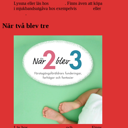
Lyssna eller läs hos
Storytel
. Finns även att köpa
i mjukbandsutgåva hos exempelvis
Adlibris
eller
Bokus
.
När två blev tre
Läs hos
Storytel
,
Bookbeat
och
Nextory
. Finns