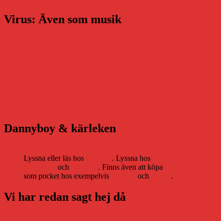
Virus: Även som musik
Dannyboy & kärleken
Lyssna eller läs hos
Storytel
. Lyssna hos
Bookbeat
och
Nextory
. Finns även att köpa
som pocket hos exempelvis
Adlibris
och
Bokus
.
Vi har redan sagt hej då