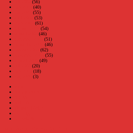
juli 2007
(56)
juni 2007
(40)
maj 2007
(55)
april 2007
(53)
mars 2007
(61)
februari 2007
(54)
januari 2007
(46)
december 2006
(51)
november 2006
(46)
oktober 2006
(62)
september 2006
(55)
augusti 2006
(49)
juli 2006
(20)
juni 2006
(18)
maj 2006
(3)
Virus
Nära gränsen
SODA
Avbrottet
Tidigare böcker
Om mig
Kontakt & Press
Daniel Åberg
Drivs med WordPress