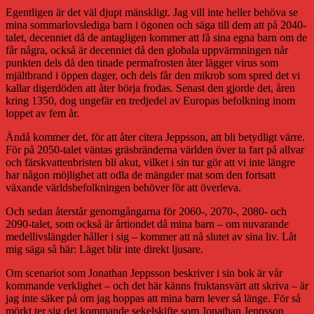
Egentligen är det väl djupt mänskligt. Jag vill inte heller behöva se
mina sommarlovslediga barn i ögonen och säga till dem att på 2040-
talet, decenniet då de antagligen kommer att få sina egna barn om de
får några, också är decenniet då den globala uppvärmningen når
punkten dels då den tinade permafrosten åter lägger virus som
mjältbrand i öppen dager, och dels får den mikrob som spred det vi
kallar digerdöden att åter börja frodas. Senast den gjorde det, åren
kring 1350, dog ungefär en tredjedel av Europas befolkning inom
loppet av fem år.
Ändå kommer det, för att åter citera Jeppsson, att bli betydligt värre.
För på 2050-talet väntas gräsbränderna världen över ta fart på allvar
och färskvattenbristen bli akut, vilket i sin tur gör att vi inte längre
har någon möjlighet att odla de mängder mat som den fortsatt
växande världsbefolkningen behöver för att överleva.
Och sedan återstår genomgångarna för 2060-, 2070-, 2080- och
2090-talet, som också är årtiondet då mina barn – om nuvarande
medellivslängder håller i sig – kommer att nå slutet av sina liv. Låt
mig säga så här: Läget blir inte direkt ljusare.
Om scenariot som Jonathan Jeppsson beskriver i sin bok är vår
kommande verklighet – och det här känns fruktansvärt att skriva – är
jag inte säker på om jag hoppas att mina barn lever så länge. För så
mörkt ter sig det kommande sekelskifte som Jonathan Jeppsson