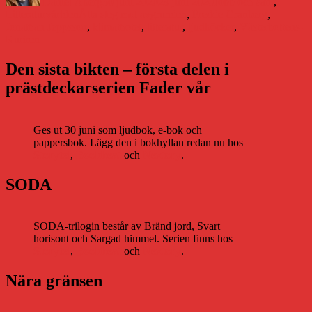
Daniel Åberg
30 juni 2020
29 juni 2020
Jobb och sånt
,
Etiketter
Litteraturvärlden
Åtta steg mot avgrunden
,
Fredde Granberg
,
Jonathan Jeppsson
,
klimathotet
,
litteratur
,
ljudböcker
,
Västerbottens-
Kuriren
Den sista bikten – första delen i
prästdeckarserien Fader vår
Ges ut 30 juni som ljudbok, e-bok och
pappersbok. Lägg den i bokhyllan redan nu hos
Storytel
,
Bookbeat
och
Nextory
.
SODA
SODA-trilogin består av Bränd jord, Svart
horisont och Sargad himmel. Serien finns hos
Storytel
,
Bookbeat
och
Nextory
.
Nära gränsen