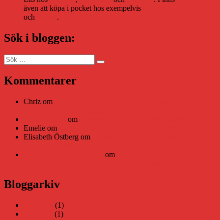
även att köpa i pocket hos exempelvis
Adlibris
och
Bokus
.
Sök i bloggen:
Sök
Sök
efter:
Kommentarer
Chriz
om
Läsplattan Storytel Reader må ha lagts ner, men
Teknifik tipsar om alternativ
Daniel Åberg
om
Viruset tickar på och Nära gränsen-helg
Emelie
om
Viruset tickar på och Nära gränsen-helg
Elisabeth Östberg
om
Läsplattan Storytel Reader må ha lagts
ner, men Teknifik tipsar om alternativ
Elin Häggberg // Teknifik
om
Läsplattan Storytel Reader må
ha lagts ner, men Teknifik tipsar om alternativ
Bloggarkiv
juni 2026
(1)
maj 2026
(1)