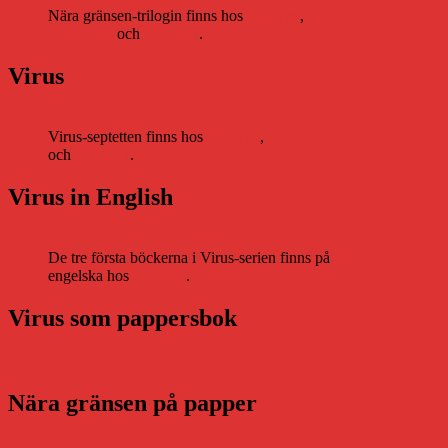
Nära gränsen-trilogin finns hos
Storytel
,
Bookbeat
och
Nextory
.
Virus
Virus-septetten finns hos
Storytel
,
Bookbeat
och
Nextory
.
Virus in English
De tre första böckerna i Virus-serien finns på
engelska hos
Storytel
.
Virus som pappersbok
Nära gränsen på papper