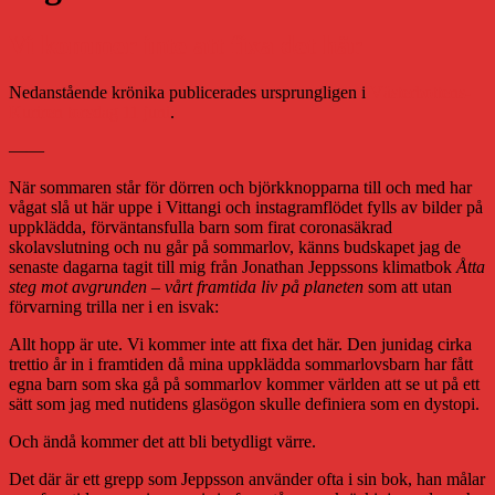
Vi kommer inte att fixa det här
Nedanstående krönika publicerades ursprungligen i
Västerbottens-
Kuriren torsdag 11 juni
.
——
När sommaren står för dörren och björkknopparna till och med har
vågat slå ut här uppe i Vittangi och instagramflödet fylls av bilder på
uppklädda, förväntansfulla barn som firat coronasäkrad
skolavslutning och nu går på sommarlov, känns budskapet jag de
senaste dagarna tagit till mig från Jonathan Jeppssons klimatbok
Åtta
steg mot avgrunden – vårt framtida liv på planeten
som att utan
förvarning trilla ner i en isvak:
Allt hopp är ute. Vi kommer inte att fixa det här. Den junidag cirka
trettio år in i framtiden då mina uppklädda sommarlovsbarn har fått
egna barn som ska gå på sommarlov kommer världen att se ut på ett
sätt som jag med nutidens glasögon skulle definiera som en dystopi.
Och ändå kommer det att bli betydligt värre.
Det där är ett grepp som Jeppsson använder ofta i sin bok, han målar