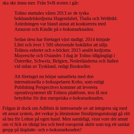
ska ske ännu mer. Från SvB-texten i går:
Tolino startades våren 2013 av de tyska
bokhandelskedjorna Hugendubel, Thalia och Weltbild.
Anledningen var bland annat att konkurrera med
Amazon och Kindle på e-boksmarknaden.
Sedan dess har företaget växt stadigt. 2014 började
Libri och över 1 500 oberoende boklådor att sälja
Tolinos enheter och e-böcker. 2015 anslöt kedjorna
Mayersche och Osiander. I dag är Tolino tillgängligt i
Österrike, Schweiz, Belgien, Nederländerna och Italien
vid sidan av Tyskland, enligt Bookseller.
Att företaget nu börjar samarbeta med den
internationella e-boksspelaren Kobo, som enligt
Publishing Perspectives kommer att leverera
operativsystemet till Tolinos plattform, tros få stor
betydelse för den europeiska e-boksmarknaden.
Frågan är dock om Adlibris är intresserade av att integrera sig med
ett annat system, det verkar ju åtminstone försäljningsmässigt gå rätt
så bra för Letton på egen hand. Men samtidigt, visst vore det smutt
om vi fick en riktigt bra och bred europeisk aktör som tog ett samlat
grepp på läsplatte- och e-boksmarknaden?