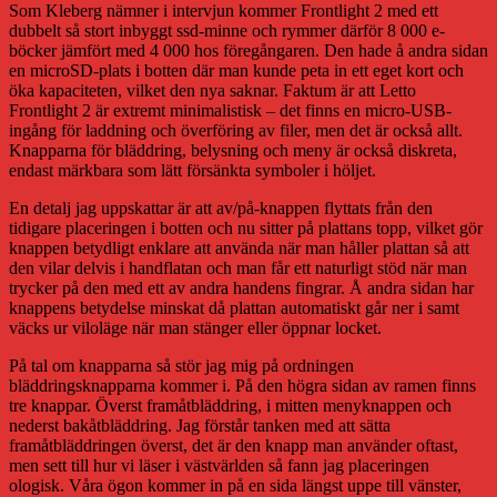
Som Kleberg nämner i intervjun kommer Frontlight 2 med ett
dubbelt så stort inbyggt ssd-minne och rymmer därför 8 000 e-
böcker jämfört med 4 000 hos föregångaren. Den hade å andra sidan
en microSD-plats i botten där man kunde peta in ett eget kort och
öka kapaciteten, vilket den nya saknar. Faktum är att Letto
Frontlight 2 är extremt minimalistisk – det finns en micro-USB-
ingång för laddning och överföring av filer, men det är också allt.
Knapparna för bläddring, belysning och meny är också diskreta,
endast märkbara som lätt försänkta symboler i höljet.
En detalj jag uppskattar är att av/på-knappen flyttats från den
tidigare placeringen i botten och nu sitter på plattans topp, vilket gör
knappen betydligt enklare att använda när man håller plattan så att
den vilar delvis i handflatan och man får ett naturligt stöd när man
trycker på den med ett av andra handens fingrar. Å andra sidan har
knappens betydelse minskat då plattan automatiskt går ner i samt
väcks ur viloläge när man stänger eller öppnar locket.
På tal om knapparna så stör jag mig på ordningen
bläddringsknapparna kommer i. På den högra sidan av ramen finns
tre knappar. Överst framåtbläddring, i mitten menyknappen och
nederst bakåtbläddring. Jag förstår tanken med att sätta
framåtbläddringen överst, det är den knapp man använder oftast,
men sett till hur vi läser i västvärlden så fann jag placeringen
ologisk. Våra ögon kommer in på en sida längst uppe till vänster,