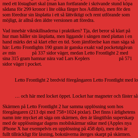
med ett löstagbart skal (man kan fortfarande i skrivande stund köpa
sådana för 299 kronor i lite olika färger hos Adlibris), men för den
som föredrar sin läsplatta i ett så lättviktigt och rent utförande som
möjligt, är alltså den äldre versionen att föredra.
Vad innebär viktskillnaderna i praktiken? Tja, det beror så klart på
hur man håller sin läsplatta, men liggande i sängen med plattan i en
hand märks det så klart efter en tid. Som jämförelse kan man säga så
här: Letto Frontlights 190 gram är ganska exakt vad pocketutgåvan
av min
Virus 1
på 337 sidor väger, medan Letto Frontlight 2 med
sina 315 gram hamnar nära vad Lars Keplers
Kaninjägaren
på 571
sidor väger i pocket.
Letto Frontlight 2 bredvid föregångaren Letto Frontlight med l
… och här med locket öppet. Locket har magneter och fäster så
Skärmen på Letto Frontlight 2 har samma upplösning som hos
föregångaren (213 dpi med 758×1024 pixlar). Det finns i ärlighetens
namn inte mycket att säga om skärmen, den är långtifrån superskarp
med de upplösningar dagens mobilskärmar ståtar med (Apples nya
iPhone X har exempelvis en upplösning på 458 dpi), men den är
fullt tillräckligt för läsning, bokstäverna återges skarpt på skärmen.