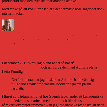
producerad med den svenska marknaden i åtanke.
Med tanke på att konkurrensen är i det närmaste noll, säger det dock
inte så mycket.
Författare
Publicerat
Kategorier
den
Daniel Åberg
5 december 2017
11 december 2017
Boken
Etiketter
och framtiden
,
Litteraturvärlden
,
Teknik
adlibris
,
Adlibris Letto
,
bokbranschen
,
e-böcker
,
e-bok
,
journalistik
,
Letto Frontlight
,
till
litteratur
,
Svensk Bokhandel
,
teknik
31 kommentarer
Test:
Adlibris
Dags att ringa till Tyskland, Bokus
Letto
Frontlight
I december 2015 skrev jag bland annat så här då
jag recenserade
2
läsplattan Tolino Vision 2
och jämförde den med Adlibris platta
–
Letto Frontlight:
bästa
”svenska”
Det är inte utan att jag önskar att Adlibris hade vänt sig
läsplattan
till Tolino i stället för franska Bookeen i jakten på sin
hittills
läsplatta.
I ljuset av gårdagens nyhet hos Svensk Bokhandel att kanadensiska
Kobo
inleder ett samarbete med
Tolino
och blir deras
hårdvaruleverantör framöver, kan jag inte undvika att önska att detta