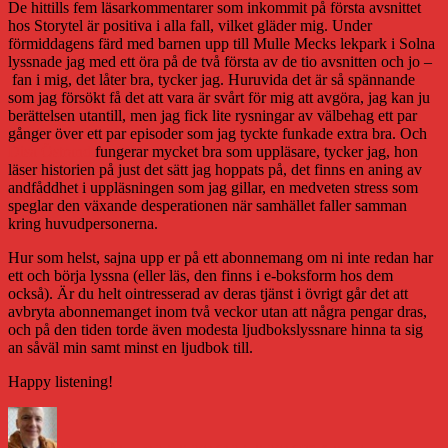
De hittills fem läsarkommentarer som inkommit på första avsnittet
hos Storytel är positiva i alla fall, vilket gläder mig. Under
förmiddagens färd med barnen upp till Mulle Mecks lekpark i Solna
lyssnade jag med ett öra på de två första av de tio avsnitten och jo –
fan i mig, det låter bra, tycker jag. Huruvida det är så spännande
som jag försökt få det att vara är svårt för mig att avgöra, jag kan ju
berättelsen utantill, men jag fick lite rysningar av välbehag ett par
gånger över ett par episoder som jag tyckte funkade extra bra. Och
Disa Östrand
fungerar mycket bra som uppläsare, tycker jag, hon
läser historien på just det sätt jag hoppats på, det finns en aning av
andfåddhet i uppläsningen som jag gillar, en medveten stress som
speglar den växande desperationen när samhället faller samman
kring huvudpersonerna.
Hur som helst, sajna upp er på ett abonnemang om ni inte redan har
ett och börja lyssna (eller läs, den finns i e-boksform hos dem
också). Är du helt ointresserad av deras tjänst i övrigt går det att
avbryta abonnemanget inom två veckor utan att några pengar dras,
och på den tiden torde även modesta ljudbokslyssnare hinna ta sig
an såväl min samt minst en ljudbok till.
Happy listening!
Författare
Publicerat
Kategorier
den