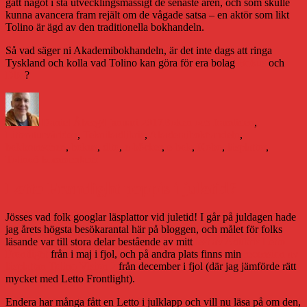
gått något i stå utvecklingsmässigt de senaste åren, och som skulle
kunna avancera fram rejält om de vågade satsa – en aktör som likt
Tolino är ägd av den traditionella bokhandeln.
Så vad säger ni Akademibokhandeln, är det inte dags att ringa
Tyskland och kolla vad Tolino kan göra för era bolag
Bokus
och
Dito
?
Författare
Publicerat
Kategorier
den
Daniel Åberg
4 januari 2017
Boken och framtiden
,
Etiketter
Litteraturvärlden
,
Teknik
adlibris
,
Akademibokhandeln
,
bokbranschen
,
bokus
,
dito
,
e-böcker
,
e-bok
,
Kobo
,
läsplattor
,
till
Tolino
5 kommentarer
Dags
att
Letto Frontlight poppis i juletid?
ringa
till
Jösses vad folk googlar läsplattor vid juletid! I går på juldagen hade
Tyskland,
jag årets högsta besökarantal här på bloggen, och målet för folks
Bokus
läsande var till stora delar bestående av mitt
test av Adlibris Letto
Frontlight
från i maj i fjol, och på andra plats finns min
recension av
läsplattan Tolino Vision 2
från december i fjol (där jag jämförde rätt
mycket med Letto Frontlight).
Endera har många fått en Letto i julklapp och vill nu läsa på om den,