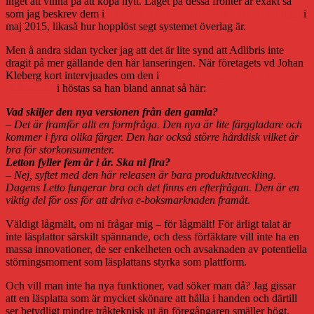
inget att vinna på att köpa nytt. Läget på dessa fronter är exakt så
som jag beskrev dem i
min recension av den första Letto Frontlight
i
maj 2015, likaså hur hopplöst segt systemet överlag är.
Men å andra sidan tycker jag att det är lite synd att Adlibris inte
dragit på mer gällande den här lanseringen. När företagets vd Johan
Kleberg kort intervjuades om den i
branschtidningen Svensk
Bokhandel
i höstas sa han bland annat så här:
Vad skiljer den nya versionen från den gamla?
– Det är framför allt en formfråga. Den nya är lite färggladare och
kommer i fyra olika färger. Den har också större hårddisk vilket är
bra för storkonsumenter.
Letton fyller fem år i år. Ska ni fira?
– Nej, syftet med den här releasen är bara produktutveckling.
Dagens Letto fungerar bra och det finns en efterfrågan. Den är en
viktig del för oss för att driva e-boksmarknaden framåt.
Väldigt lågmält, om ni frågar mig – för lågmält! För ärligt talat är
inte läsplattor särskilt spännande, och dess förfäktare vill inte ha en
massa innovationer, de ser enkelheten och avsaknaden av potentiella
störningsmoment som läsplattans styrka som plattform.
Och vill man inte ha nya funktioner, vad söker man då? Jag gissar
att en läsplatta som är mycket skönare att hålla i handen och därtill
ser betydligt mindre tråkteknisk ut än föregångaren smäller högt.