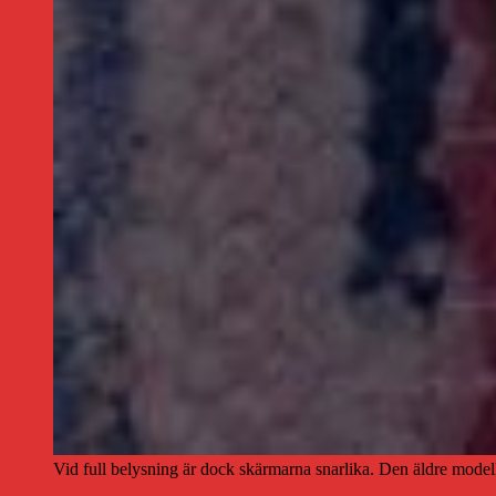
Vid full belysning är dock skärmarna snarlika. Den äldre modelle