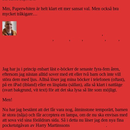
Mm, Paperwhiten är helt klart ett mer sansat val. Men också bra
mycket tråkigare…
Författare
Publicerat
Kategorier
den
Daniel Åberg
9 maj 2016
Boken och framtiden
,
Etiketter
Litteraturvärlden
#blogg100
,
amazon
,
e-bok
,
Jason Snell
,
kindle
,
till
Kindle Oasis
3 kommentarer
Jason
Snell
Nu blommar det
recenserar
Kindle
Jag har ju i princip enbart läst e-böcker de senaste fyra-fem åren,
Oasis
eftersom jag nästan alltid sover med ett eller två barn och inte vill
störa dem med ljus. Alltså löser jag mina böcker i telefonen (oftast),
på en iPad (ibland) eller en läsplatta (sällan), alla så klart i nattläge
(svart bakgrund, vit text) för att det ska lysa så lite som möjligt.
Men!
Nu har jag bestämt att det får vara nog, åtminstone temporärt, barnen
är stora (nåja) och får acceptera en lampa, om de nu ska envisas med
att sova vid sina föräldrars sida. Så i detta nu läser jag den nya fina
pocketutgåvan av Harry Martinssons
Nässlorna blomma
.