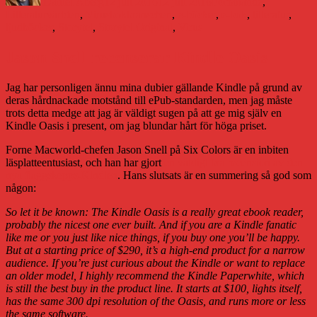
Daniel Åberg
12 juli 2016
12 juli 2016
Författande
,
Etiketter
Litteraturvärlden
,
Virus
bokbranschen
,
e-böcker
,
e-bok
,
litteratur
,
ljudböcker
,
Storytel
,
Storytel Original
,
Virus
Jason Snell recenserar Kindle Oasis
Jag har personligen ännu mina dubier gällande Kindle på grund av
deras hårdnackade motstånd till ePub-standarden, men jag måste
trots detta medge att jag är väldigt sugen på att ge mig själv en
Kindle Oasis i present, om jag blundar hårt för höga priset.
Forne Macworld-chefen Jason Snell på Six Colors är en inbiten
läsplatteentusiast, och han har gjort
en väldigt bra recension av den
nya flaggskepps-Kindlen
. Hans slutsats är en summering så god som
någon:
So let it be known: The Kindle Oasis is a really great ebook reader,
probably the nicest one ever built. And if you are a Kindle fanatic
like me or you just like nice things, if you buy one you’ll be happy.
But at a starting price of $290, it’s a high-end product for a narrow
audience. If you’re just curious about the Kindle or want to replace
an older model, I highly recommend the Kindle Paperwhite, which
is still the best buy in the product line. It starts at $100, lights itself,
has the same 300 dpi resolution of the Oasis, and runs more or less
the same software.