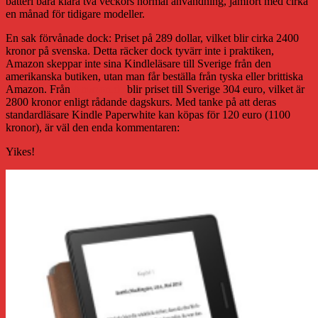
batteri bara klara två veckors normal användning, jämfört med cirka
en månad för tidigare modeller.
En sak förvånade dock: Priset på 289 dollar, vilket blir cirka 2400
kronor på svenska. Detta räcker dock tyvärr inte i praktiken,
Amazon skeppar inte sina Kindleläsare till Sverige från den
amerikanska butiken, utan man får beställa från tyska eller brittiska
Amazon. Från
Amazon.de
blir priset till Sverige 304 euro, vilket är
2800 kronor enligt rådande dagskurs. Med tanke på att deras
standardläsare Kindle Paperwhite kan köpas för 120 euro (1100
kronor), är väl den enda kommentaren:
Yikes!