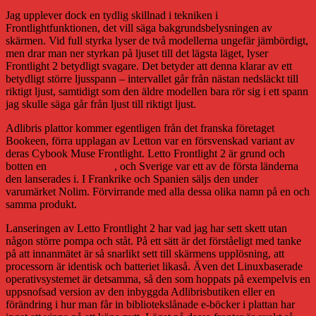
Jag upplever dock en tydlig skillnad i tekniken i
Frontlightfunktionen, det vill säga bakgrundsbelysningen av
skärmen. Vid full styrka lyser de två modellerna ungefär jämbördigt,
men drar man ner styrkan på ljuset till det lägsta läget, lyser
Frontlight 2 betydligt svagare. Det betyder att denna klarar av ett
betydligt större ljusspann – intervallet går från nästan nedsläckt till
riktigt ljust, samtidigt som den äldre modellen bara rör sig i ett spann
jag skulle säga går från ljust till riktigt ljust.
Adlibris plattor kommer egentligen från det franska företaget
Bookeen, förra upplagan av Letton var en försvenskad variant av
deras Cybook Muse Frontlight. Letto Frontlight 2 är grund och
botten en
Bookeen Saga
, och Sverige var ett av de första länderna
den lanserades i. I Frankrike och Spanien säljs den under
varumärket Nolim. Förvirrande med alla dessa olika namn på en och
samma produkt.
Lanseringen av Letto Frontlight 2 har vad jag har sett skett utan
någon större pompa och ståt. På ett sätt är det förståeligt med tanke
på att innanmätet är så snarlikt sett till skärmens upplösning, att
processorn är identisk och batteriet likaså. Även det Linuxbaserade
operativsystemet är detsamma, så den som hoppats på exempelvis en
uppsnofsad version av den inbyggda Adlibrisbutiken eller en
förändring i hur man får in bibliotekslånade e-böcker i plattan har