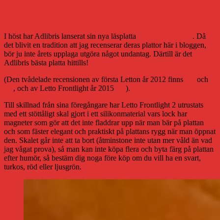
Test: Adlibris Letto Frontlight 2 – bästa
”svenska” läsplattan hittills
I höst har Adlibris lanserat sin nya läsplatta
Letto Frontlight 2
. Då
det blivit en tradition att jag recenserar deras plattor här i bloggen,
bör ju inte årets upplaga utgöra något undantag. Därtill är det
Adlibris bästa platta hittills!
(Den tvådelade recensionen av första Letton år 2012 finns
här
och
här
, och av Letto Frontlight år 2015
här
).
Till skillnad från sina föregångare har Letto Frontlight 2 utrustats
med ett stöttåligt skal gjort i ett silikonmaterial vars lock har
magneter som gör att det inte fladdrar upp när man bär på plattan
och som fäster elegant och praktiskt på plattans rygg när man öppnat
den. Skalet går inte att ta bort (åtminstone inte utan mer våld än vad
jag vågat prova), så man kan inte köpa flera och byta färg på plattan
efter humör, så bestäm dig noga före köp om du vill ha en svart,
turkos, röd eller ljusgrön.