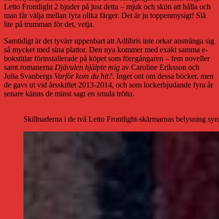
Letto Frontlight 2 bjuder på just detta – mjuk och skön att hålla och
man får välja mellan fyra olika färger. Det är ju toppenmysigt! Slå
lite på trumman för det, vetja.
Samtidigt är det tyvärr uppenbart att Adlibris inte orkar anstränga sig
så mycket med sina plattor. Den nya kommer med exakt samma e-
bokstitlar förinstallerade på köpet som föregångaren – fem noveller
samt romanerna
Djävulen hjälpte mig
av Caroline Eriksson och
Julia Svanbergs
Varför kom du hit?
. Inget ont om dessa böcker, men
de gavs ut vid årsskiftet 2013-2014, och som lockerbjudande fyra år
senare känns de minst sagt en smula trötta.
Skillnaderna i de två Letto Frontlight-skärmarnas belysning syns h