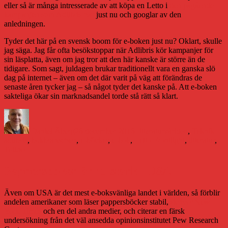
eller så är många intresserade av att köpa en Letto i
den pågående
kampanjen som Adlibris har
just nu och googlar av den
anledningen.
Tyder det här på en svensk boom för e-boken just nu? Oklart, skulle
jag säga. Jag får ofta besökstoppar när Adlibris kör kampanjer för
sin läsplatta, även om jag tror att den här kanske är större än de
tidigare. Som sagt, juldagen brukar traditionellt vara en ganska slö
dag på internet – även om det där varit på väg att förändras de
senaste åren tycker jag – så något tyder det kanske på. Att e-boken
sakteliga ökar sin marknadsandel torde stå rätt så klart.
Författare
Publicerat
Kategorier
Etik
den
Daniel Åberg
26 december 2016
Litteraturvärlden
,
Teknik
adlibris
,
bokbranschen
,
e-böcker
,
e-bok
,
Letto Frontlight
,
litteratur
,
Tolino
Pappersboken ännu stark i USA
Även om USA är det mest e-boksvänliga landet i världen, så förblir
andelen amerikaner som läser pappersböcker stabil,
skriver New
York Times
och en del andra medier, och citerar en färsk
undersökning från det väl ansedda opinionsinstitutet Pew Research