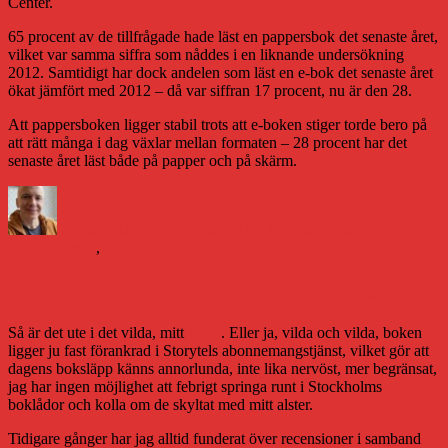
Center.
65 procent av de tillfrågade hade läst en pappersbok det senaste året,
vilket var samma siffra som nåddes i en liknande undersökning
2012. Samtidigt har dock andelen som läst en e-bok det senaste året
ökat jämfört med 2012 – då var siffran 17 procent, nu är den 28.
Att pappersboken ligger stabil trots att e-boken stiger torde bero på
att rätt många i dag växlar mellan formaten – 28 procent har det
senaste året läst både på papper och på skärm.
Författare
Publicerat
Kategorier
Etiketter
den
Daniel Åberg
2 september 2016
Litteraturvärlden
bokbranschen
,
e-bok
Nu går världen under – Virus är ute
Så är det ute i det vilda, mitt
Virus
. Eller ja, vilda och vilda, boken
ligger ju fast förankrad i Storytels abonnemangstjänst, vilket gör att
dagens boksläpp känns annorlunda, inte lika nervöst, mer begränsat,
jag har ingen möjlighet att febrigt springa runt i Stockholms
boklådor och kolla om de skyltat med mitt alster.
Tidigare gånger har jag alltid funderat över recensioner i samband