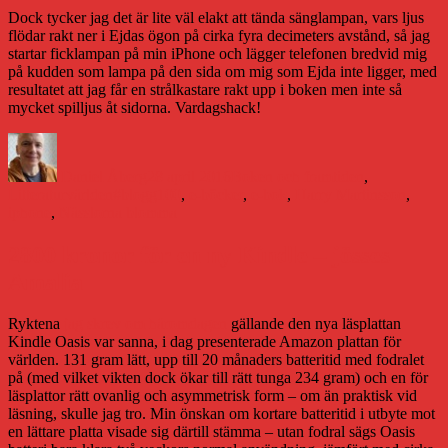
Dock tycker jag det är lite väl elakt att tända sänglampan, vars ljus
flödar rakt ner i Ejdas ögon på cirka fyra decimeters avstånd, så jag
startar ficklampan på min iPhone och lägger telefonen bredvid mig
på kudden som lampa på den sida om mig som Ejda inte ligger, med
resultatet att jag får en strålkastare rakt upp i boken men inte så
mycket spilljus åt sidorna. Vardagshack!
Författare
Publicerat
Kategorier
den
Daniel Åberg
28 april 2016
Boken och framtiden
,
Etiketter
Litteraturvärlden
#blogg100
,
e-böcker
,
e-bok
,
Harry Martinsson
,
iphone
,
Nässlorna blomma
2800 kronor för en ny Kindle – jösses
Amalia
Ryktena
jag skrev om häromdagen
gällande den nya läsplattan
Kindle Oasis var sanna, i dag presenterade Amazon plattan för
världen. 131 gram lätt, upp till 20 månaders batteritid med fodralet
på (med vilket vikten dock ökar till rätt tunga 234 gram) och en för
läsplattor rätt ovanlig och asymmetrisk form – om än praktisk vid
läsning, skulle jag tro. Min önskan om kortare batteritid i utbyte mot
en lättare platta visade sig därtill stämma – utan fodral sägs Oasis