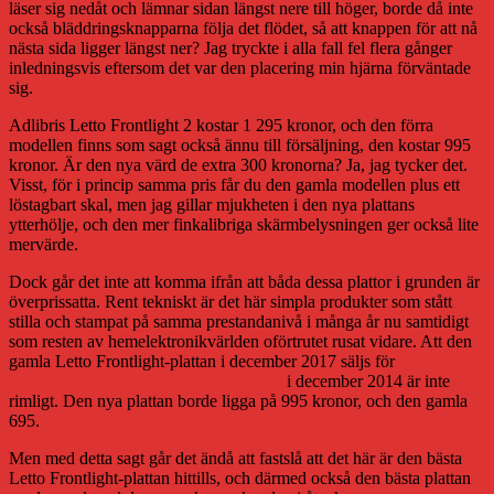
läser sig nedåt och lämnar sidan längst nere till höger, borde då inte
också bläddringsknapparna följa det flödet, så att knappen för att nå
nästa sida ligger längst ner? Jag tryckte i alla fall fel flera gånger
inledningsvis eftersom det var den placering min hjärna förväntade
sig.
Adlibris Letto Frontlight 2 kostar 1 295 kronor, och den förra
modellen finns som sagt också ännu till försäljning, den kostar 995
kronor. Är den nya värd de extra 300 kronorna? Ja, jag tycker det.
Visst, för i princip samma pris får du den gamla modellen plus ett
löstagbart skal, men jag gillar mjukheten i den nya plattans
ytterhölje, och den mer finkalibriga skärmbelysningen ger också lite
mervärde.
Dock går det inte att komma ifrån att båda dessa plattor i grunden är
överprissatta. Rent tekniskt är det här simpla produkter som stått
stilla och stampat på samma prestandanivå i många år nu samtidigt
som resten av hemelektronikvärlden oförtrutet rusat vidare. Att den
gamla Letto Frontlight-plattan i december 2017 säljs för
exakt
samma pris som när den introducerades
i december 2014 är inte
rimligt. Den nya plattan borde ligga på 995 kronor, och den gamla
695.
Men med detta sagt går det ändå att fastslå att det här är den bästa
Letto Frontlight-plattan hittills, och därmed också den bästa plattan