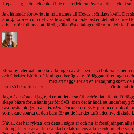
Hegas. Jag hade helt enkelt inte ens reflekterat över att de stack ut s
Jag lämnade för övrigt in mitt manus till Hegas i söndags kväll. Det ska
aning, för även om det visade sig att jag hade läst en del lättläst med 
arbetar för fullt med att färdigställa höstkatalogen där min titel ska fi
Författare
Publicerat
Kategorier
Etik
den
Daniel Åberg
27 april 2021
27 april 2021
Litteraturvärlden
bok
Svagt av branschen att sälja Svensk Bokha
Stora nyheter gällande bevakningen av den svenska bokbranschen i d
och Christer Björkin. Tidningen har ägts av Förläggareföreningen och 
Boktugg som hann först
med att flagga för att en försäljning skett, d
kom så bekräftelsen via
Svensk Bokhandels egen webb
, när de publi
Jag måste säga att jag tycker att det är smått bedrövligt att inte För
skapa bättre förutsättningar för SvB, men det är ändå ett underbetyg fö
säsongskatalogerna à la
Höstens böcker
som SvB producerar blivit tunn
som ägare sparka ut den bara för att de har det tufft i det nya digita
Nåväl, det har ryktats om detta i några år och nu är försäljningen allt
tidning. På vissa sätt blir så klart redaktionens arbete enklare efters
Peterssohn och Björkin är gällande tidningens fortlevnad om den fortsä