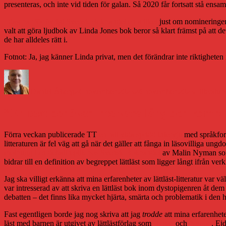
presenteras, och inte vid tiden för galan. Så 2020 får fortsatt stå ensa
I dag har för övrigt Svensk Bokhandel en artikel
just om nomineringe
valt att göra ljudbok av Linda Jones bok beror så klart främst på att de
de har alldeles rätt i.
Fotnot: Ja, jag känner Linda privat, men det förändrar inte riktighete
Författare
Publicerat
Kategorie
den
Daniel Åberg
24 november 2023
24 november 2023
Litteratur
”En text behöver inte vara lång och komplic
Förra veckan publicerade TT
en rätt vida spridd intervju
med språkfors
litteraturen är fel väg att gå när det gäller att fånga in läsovilliga ung
mothugg i en debattreplik hos Svensk Bokhandel
av Malin Nyman som ä
bidrar till en definition av begreppet lättläst som ligger långt ifrån v
Jag ska villigt erkänna att mina erfarenheter av lättläst-litteratur var
var intresserad av att skriva en lättläst bok inom dystopigenren åt dem
debatten – det finns lika mycket hjärta, smärta och problematik i den här
Fast egentligen borde jag nog skriva att jag
trodde
att mina erfarenhete
läst med barnen är utgivet av lättlästförlag som
Hegas
och
Nypon
. Ej