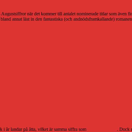
r blir åtta
ets Augustsiffror när det kommer till antalet nominerade titlar som även 
 bland annat läst in den fantastiska (och andnödsframkallande) romane
 i år landar på åtta, vilket är samma siffra som
rekordåret 2020
. Dock r