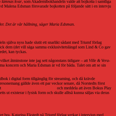
n lämnas kvar
, som Akademibokhandeln valde att bojkotta i samtliga
 vd Malena Edsman försvarade bojkotten på följande sätt i en intervju
aler. Det är vår hållning, säger Maria Edsman.
ln själva nyss hade slutit ett snarlikt sådant med Triumf förlag
fick dem (det vill säga samma exklusivitetslängd som Lind & Co gav
edet, kan tyckas.
lket åtminstone inte jag sett någonstans tidigare – att
Ville & Vera
-
amma koncern och Maria Edsman är vd för båda. Talet om att se sin
dbok i digital form tillgänglig för streaming, och då krävde
esonemang gällde även ett par veckor senare, då Norstedts först
tt
några dagar senare tvingas backa
och meddela att även Bokus Play
getts ut existerar i fysisk form och skulle alltså kunna säljas via deras
tet bra, Katarina Ekstedt på Triumf förlag verkar i intervjun med