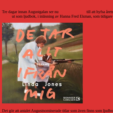
I elfte timmen – sju Augustnominerade titla
Tre dagar innan Augustgalan ser nu
Bonnier Carlsen
till att hyfsa år
Jones
ut som ljudbok, i inläsning av Hanna Fred Ekman, som tidigare
Det gör att antalet Augustnominerade titlar som även finns som ljudbok