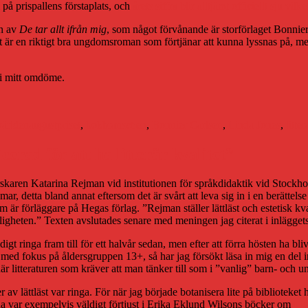
m på prispallens förstaplats, och
årets siffra blir alltjämt officiellt sju vil
n av
De tar allt ifrån mig
, som något förvånande är storförlaget Bonnier
t är en riktigt bra ungdomsroman som förtjänar att kunna lyssnas på, men 
n i mitt omdöme.
r
Etiketter
världen
augustpriset
,
bokbranschen
,
Bonnier Carlsen
,
Linda Jones
,
litter
erad för att ha litterär kvalitet”
karen Katarina Rejman vid institutionen för språkdidaktik vid Stockholm
domar, detta bland annat eftersom det är svårt att leva sig in i en berätte
r förläggare på Hegas förlag. ”Rejman ställer lättläst och estetisk kva
erkligheten.” Texten avslutades senare med meningen jag citerat i inläggets
 väldigt ringa fram till för ett halvår sedan, men efter att förra hösten 
 med fokus på åldersgruppen 13+, så har jag försökt läsa in mig en del in
 litteraturen som kräver att man tänker till som i ”vanlig” barn- och ungdo
r av lättläst var ringa. För när jag började botanisera lite på biblioteke
da var exempelvis väldigt förtjust i Erika Eklund Wilsons böcker om
Lis