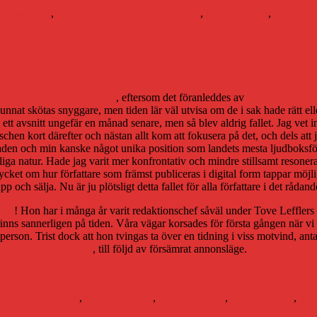
h framtiden
,
Litteraturvärlden
Alex Schulman
,
bokbranschen
,
Kulturnyt
s entré
 (?) blev också lite sorgligt
, eftersom det föranleddes av
den klumpiga h
nnat skötas snyggare, men tiden lär väl utvisa om de i sak hade rätt ell
ett avsnitt ungefär en månad senare, men så blev aldrig fallet. Jag vet inte
en kort därefter och nästan allt kom att fokusera på det, och dels att jag
en och min kanske något unika position som landets mesta ljudboksförfa
onliga natur. Hade jag varit mer konfrontativ och mindre stillsamt reso
cket om hur författare som främst publiceras i digital form tappar möjligh
p och sälja. Nu är ju plötsligt detta fallet för alla författare i det rådand
del
! Hon har i många år varit redaktionschef såväl under Tove Leffler
gt känns sannerligen på tiden. Våra vägar korsades för första gången när
person. Trist dock att hon tvingas ta över en tidning i viss motvind, ant
pp av någon ny person
, till följd av försämrat annonsläge.
Etiketter
lden
bokbranschen
,
Carina Jönsson
,
Förlagspodden
,
Lasse Winkler
,
litt