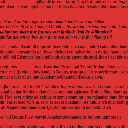
ivit
tidigare i frågan
gällande turerna kring Dag Öhrlunds deckare
Inge
orytel bland streamingtjänsterna det första halvåret. Akademibokhandelns
t med att företaget ser sina olika kanaler som en helhet.
der böcker till våra kunder. Då vill vi ha samma erbjudande i alla kan
likadant om titeln inte funnits som ljudbok. Vad är skillnaden?
ndlar det om en bok som finns och som vi inte får tillgång till.
e en smula illa att bli upprörd över exklusiva avtal när Akademibokhande
handeln ensamrätt på dessa böcker i ett halvår innan övriga handeln 
s höll väl Edsmans logik gällande deras agerande ändå ihop i det där sk
ntervju hos
Boktugg
med Katarina Ekstedt på Triumf förlag nämns det – vi
h inte säljs via nätbokhandeln Bokus, trots att de är systerföretag i s
naler gäller alltså inte Akademibokhandeln/Bokus själva.
s bojkott med att Lind & Co-boken
Ingen lämnas kvar
existerade som lju
kanal de har för det ändamålet – streamingtjänsten Bokus Play. Samma r
bok
Hon som måste dö
exklusivt som streaming i tre månader, bara för a
eln. Fallet med
Ville & Vera
är exakt likadant – de hittills två titlar som 
t att Akademibokhandelns fysiska butiker ska få den exklusivt.
var
till Bokus Play, varvid Akademibokhandelns bojkott upphörde.)
ta vilka exklusivitetsavtal de vill, och tydligen går ju det här samarbe