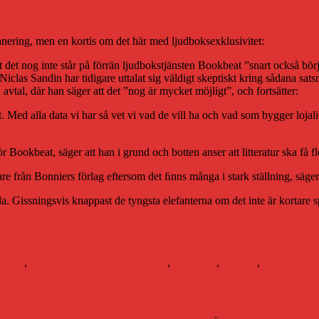
tsningar
planering, men en kortis om det här med ljudboksexklusivitet:
t det nog inte står på förrän ljudbokstjänsten Bookbeat ”snart också börj
 Niclas Sandin har tidigare uttalat sig väldigt skeptiskt kring sådana sat
tal, där han säger att det ”nog är mycket möjligt”, och fortsätter:
nst. Med alla data vi har så vet vi vad de vill ha och vad som bygger lojali
ookbeat, säger att han i grund och botten anser att litteratur ska få fl
are från Bonniers förlag eftersom det ﬁnns många i stark ställning, säger
la. Gissningsvis knappast de tyngsta elefanterna om det inte är kortare s
Etiketter
tiden
,
Litteraturvärlden
bokbranschen
,
Bookbeat
,
Storytel
,
Storytel Ori
xklusivitetsregler