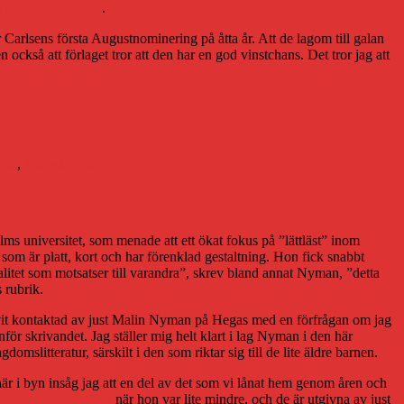
ket ger en andraplats
.
 Carlsens första Augustnominering på åtta år. Att de lagom till galan
också att förlaget tror att den har en god vinstchans. Det tror jag att
atur
,
Svensk Bokhandel
s universitet, som menade att ett ökat fokus på ”lättläst” inom
lse som är platt, kort och har förenklad gestaltning. Hon fick snabbt
litet som motsatser till varandra”, skrev bland annat Nyman, ”detta
 rubrik.
ha blivit kontaktad av just Malin Nyman på Hegas med en förfrågan om jag
för skrivandet. Jag ställer mig helt klart i lag Nyman i den här
mslitteratur, särskilt i den som riktar sig till de lite äldre barnen.
t här i byn insåg jag att en del av det som vi lånat hem genom åren och
a och hästen Hallon
när hon var lite mindre, och de är utgivna av just