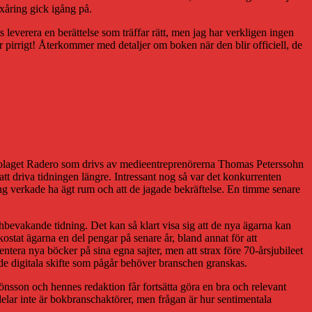
exåring gick igång på.
s leverera en berättelse som träffar rätt, men jag har verkligen ingen
 är pirrigt! Återkommer med detaljer om boken när den blir officiell, de
 bolaget Radero som drivs av medieentreprenörerna Thomas Peterssohn
t driva tidningen längre. Intressant nog så var det konkurrenten
jning verkade ha ägt rum och att de jagade bekräftelse. En timme senare
chbevakande tidning. Det kan så klart visa sig att de nya ägarna kan
kostat ägarna en del pengar på senare år, bland annat för att
ntera nya böcker på sina egna sajter, men att strax före 70-årsjubileet
nde digitala skifte som pågår behöver branschen granskas.
 Jönsson och hennes redaktion får fortsätta göra en bra och relevant
 delar inte är bokbranschaktörer, men frågan är hur sentimentala