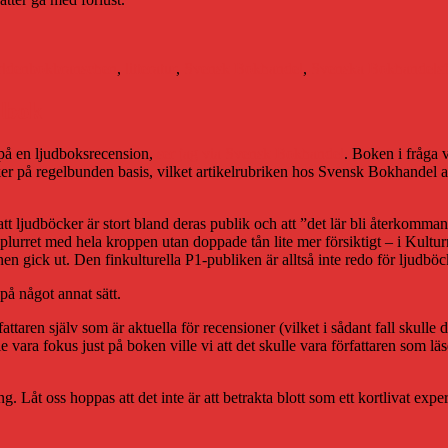
Etiketter
rlden
bokbranschen
,
litteratur
,
Svensk Bokhandel
,
Svenska Bokhandelsf
dbok
 på en ljudboksrecension,
ser jag via Svensk Bokhandel
. Boken i fråga 
cker på regelbunden basis, vilket artikelrubriken hos Svensk Bokhandel a
att ljudböcker är stort bland deras publik och att ”det lär bli återkom
 i plurret med hela kroppen utan doppade tån lite mer försiktigt – i Kul
en gick ut. Den finkulturella P1-publiken är alltså inte redo för ljudbö
på något annat sätt.
författaren själv som är aktuella för recensioner (vilket i sådant fall skul
lle vara fokus just på boken ville vi att det skulle vara författaren som lä
ning. Låt oss hoppas att det inte är att betrakta blott som ett kortlivat expe
r
Etiketter