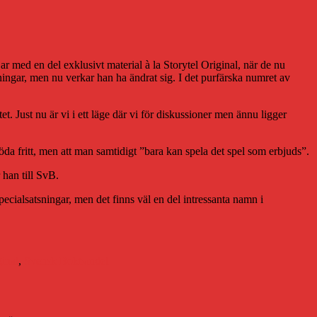
ar med en del exklusivt material à la Storytel Original, när de nu
sningar, men nu verkar han ha ändrat sig. I det purfärska numret av
tet. Just nu är vi i ett läge där vi för diskussioner men ännu ligger
öda fritt, men att man samtidigt ”bara kan spela det spel som erbjuds”.
 han till SvB.
pecialsatsningar, men det finns väl en del intressanta namn i
ginal
,
Svensk Bokhandel