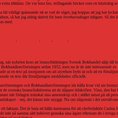
om extra lättlästa. De var bara bra, infångande böcker som en hästtokig s
 bli väldigt spännande att se vad de säger, jag hoppas att jag har lyckat
kidsen, så har jag aldrig skrivit för barn överhuvudtaget tidigare. Så det
nnas med.
etter
branschen
,
Hegas förlag
,
lättläst
,
litteratur
,
Svensk Bokhandel
ndel
ag, när nyheten kom att branschtidningen Svensk Bokhandel säljs till
Bokhandlareföreningen sedan 1952, men nu är de inte intresserade av at
e lade ut en text på morgonen om att styrelsen bytts ut och att en försäl
cerade en text där försäljningen meddelades officiellt.
läggareföreningen och Bokhandlareföreningen ids hålla kvar vid sin brans
r de svenska branschaktörerna att de släpper tidskriften. Visst, den har 
are när förlagen minskat sina annonsköp och i stället satsat på att prese
la landskapet – nej, det känns inte snyggt. Nu om någonsin i det omvälva
så ett faktum. Det är bara att hålla tummarna för att chefredaktör Carina
om de inte på samma sätt behöver granska sina ägare eftersom de i övriga
tter gå med förlust.