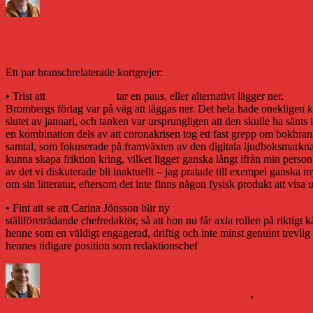
den
Daniel Åberg
21 september 2020
21 september 2020
Boken oc
Kort om Förlagspoddens sorti och Jönsson
Ett par branschrelaterade kortgrejer:
• Trist att
Förlagspodden
tar en paus, eller alternativt lägger ner.
Slutet
Brombergs förlag var på väg att läggas ner. Det hela hade onekligen ku
slutet av januari, och tanken var ursprungligen att den skulle ha sänts i 
en kombination dels av att coronakrisen tog ett fast grepp om bokbransch
samtal, som fokuserade på framväxten av den digitala ljudboksmarknad
kunna skapa friktion kring, vilket ligger ganska långt ifrån min pers
av det vi diskuterade bli inaktuellt – jag pratade till exempel ganska my
om sin litteratur, eftersom det inte finns någon fysisk produkt att visa up
• Fint att se att Carina Jönsson blir ny
chefredaktör på Svensk Bokhan
ställföreträdande chefredaktör, så att hon nu får axla rollen på rikti
henne som en väldigt engagerad, driftig och inte minst genuint trevlig 
hennes tidigare position som redaktionschef
inte kommer att fyllas u
Författare
Publicerat
Kategorier
den
Daniel Åberg
27 maj 2020
Boken och framtiden
,
Litteraturvär