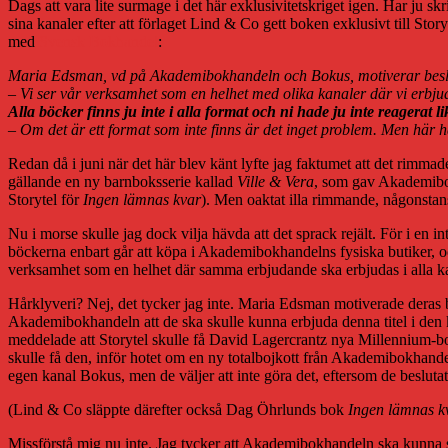
Dags att vara lite surmage i det här exklusivitetskriget igen. Har ju skr
sina kanaler efter att förlaget Lind & Co gett boken exklusivt till St
med
Svensk Bokhandel
:
Maria Edsman, vd på Akademibokhandeln och Bokus, motiverar beslute
– Vi ser vår verksamhet som en helhet med olika kanaler där vi erbju
Alla böcker finns ju inte i alla format och ni hade ju inte reagerat 
– Om det är ett format som inte finns är det inget problem. Men här ha
Redan då i juni när det här blev känt lyfte jag faktumet att det rimmad
gällande en ny barnboksserie kallad
Ville & Vera
, som gav Akademibok
Storytel för
Ingen lämnas kvar
). Men oaktat illa rimmande, någonstan
Nu i morse skulle jag dock vilja hävda att det sprack rejält. För i en i
böckerna enbart går att köpa i Akademibokhandelns fysiska butiker, oc
verksamhet som en helhet där samma erbjudande ska erbjudas i alla ka
Hårklyveri? Nej, det tycker jag inte. Maria Edsman motiverade dera
Akademibokhandeln att de ska skulle kunna erbjuda denna titel i den 
meddelade att Storytel skulle få David Lagercrantz nya Millennium-
skulle få den, inför hotet om en ny totalbojkott från Akademibokhand
egen kanal Bokus, men de väljer att inte göra det, eftersom de besluta
(Lind & Co släppte därefter också Dag Öhrlunds bok
Ingen lämnas k
Missförstå mig nu inte. Jag tycker att Akademibokhandeln ska kunna slu