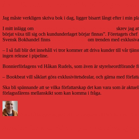
Även Bookbeat verkar fila på Originals-sa
Jag måste verkligen skriva bok i dag, ligger bisarrt långt efter i min 
I mitt inlägg om
fredsavtalet mellan Storytel och Bonniers
skrev jag at
börjat växa till sig och kundunderlaget börjar finnas”. Företagets chef
Svensk Bokhandel finns
ett långt reportage
om trenden med exklusiva av
– I så fall blir det innehåll vi tror kommer att driva kunder till vår tjä
ingen release i pipeline.
Bonnierförlagens vd Håkan Rudels, som även är styrelseordförande för B
– Bookbeat vill såklart göra exklusivitetsdealar, och gärna med författ
Ska bli spännande att se vilka författarskap det kan vara som är aktuel
förlagssfärens mellanskikt som kan komma i fråga.
Författare
Publicerat
Kategorier
den
Daniel Åberg
23 augusti 2019
23 augusti 2019
Boken och fram
Akademibokhandeln bryter mot sina egna e