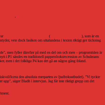
öreningen
,
Svenska Förläggareföreningen
var
Alex Schulmans
Överlevarna
(
här finns recensionen
), som är en
ntyder, vete dock fasiken om uttalandena i texten riktigt ger täckning
mande”, men fyller därefter på med en del om och men – programtiden är
turnytt i P1 sändes en traditionell pappersboksrecension av Schulmans
cker, men i det folkliga P4 kan det gå an någon gång ibland.
le diskvalificera den absoluta merparten av ljudboksutbudet). ”Vi tyckte
ser upp”, säger Bladh i intervjun. Jag får inte riktigt grepp om det
riment.