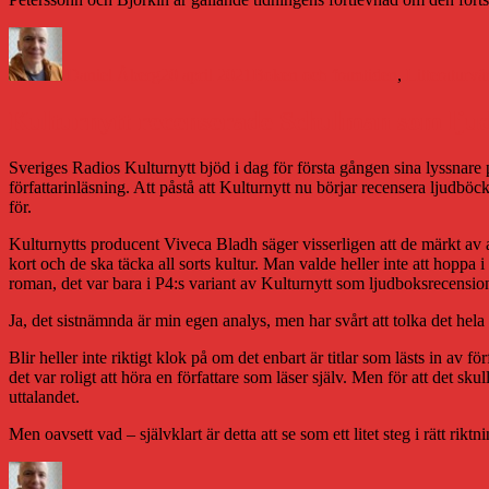
Författare
Publicerat
Kategorier
den
Daniel Åberg
20 april 2021
Boken och framtiden
,
Litteraturvä
Kulturnytt recenserade Schulman som lju
Sveriges Radios Kulturnytt bjöd i dag för första gången sina lyssnare
författarinläsning. Att påstå att Kulturnytt nu börjar recensera ljudbö
för.
Kulturnytts producent Viveca Bladh säger visserligen att de märkt av 
kort och de ska täcka all sorts kultur. Man valde heller inte att hoppa
roman, det var bara i P4:s variant av Kulturnytt som ljudboksrecension
Ja, det sistnämnda är min egen analys, men har svårt att tolka det hela 
Blir heller inte riktigt klok på om det enbart är titlar som lästs in av 
det var roligt att höra en författare som läser själv. Men för att det sku
uttalandet.
Men oavsett vad – självklart är detta att se som ett litet steg i rätt rikt
Författare
Publicerat
Kategorie