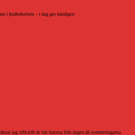
finns i ljudboksform – i dag ges nämligen
De tar allt ifrån mig
av Linda
n
Natten
av Sara Gordan
.
äknar jag officiellt de här listorna från dagen då nomineringarna