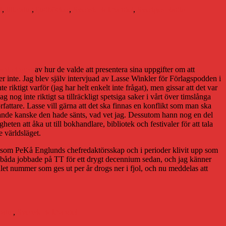
t
,
litteratur
,
ljudböcker
,
Svensk Bokhandel
,
Sveriges Radio
anteringen
av hur de valde att presentera sina uppgifter om att
er inte. Jag blev själv intervjuad av Lasse Winkler för Förlagspodden i
 riktigt varför (jag har helt enkelt inte frågat), men gissar att det var
 nog inte riktigt sa tillräckligt spetsiga saker i vårt över timslånga
ttare. Lasse vill gärna att det ska finnas en konflikt som man ska
nerande kanske den hade sänts, vad vet jag. Dessutom hann nog en del
eten att åka ut till bokhandlare, bibliotek och festivaler för att tala
e världsläget.
s som PeKå Englunds chefredaktörsskap och i perioder klivit upp som
 vi båda jobbade på TT för ett drygt decennium sedan, och jag känner
alet nummer som ges ut per år drogs ner i fjol, och nu meddelas att
eratur
,
Svensk Bokhandel