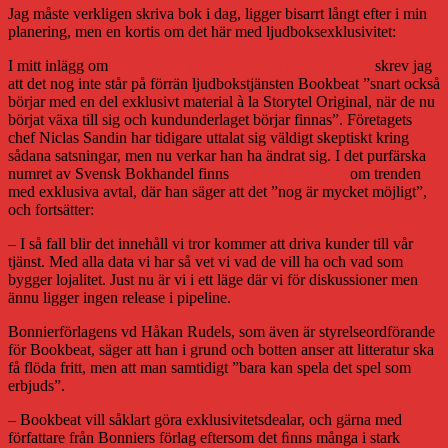
Jag måste verkligen skriva bok i dag, ligger bisarrt långt efter i min
planering, men en kortis om det här med ljudboksexklusivitet:
I mitt inlägg om
fredsavtalet mellan Storytel och Bonniers
skrev jag
att det nog inte står på förrän ljudbokstjänsten Bookbeat ”snart också
börjar med en del exklusivt material à la Storytel Original, när de nu
börjat växa till sig och kundunderlaget börjar finnas”. Företagets
chef Niclas Sandin har tidigare uttalat sig väldigt skeptiskt kring
sådana satsningar, men nu verkar han ha ändrat sig. I det purfärska
numret av Svensk Bokhandel finns
ett långt reportage
om trenden
med exklusiva avtal, där han säger att det ”nog är mycket möjligt”,
och fortsätter:
– I så fall blir det innehåll vi tror kommer att driva kunder till vår
tjänst. Med alla data vi har så vet vi vad de vill ha och vad som
bygger lojalitet. Just nu är vi i ett läge där vi för diskussioner men
ännu ligger ingen release i pipeline.
Bonnierförlagens vd Håkan Rudels, som även är styrelseordförande
för Bookbeat, säger att han i grund och botten anser att litteratur ska
få flöda fritt, men att man samtidigt ”bara kan spela det spel som
erbjuds”.
– Bookbeat vill såklart göra exklusivitetsdealar, och gärna med
författare från Bonniers förlag eftersom det ﬁnns många i stark