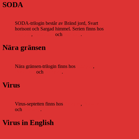
SODA
SODA-trilogin består av Bränd jord, Svart
horisont och Sargad himmel. Serien finns hos
Storytel
,
Bookbeat
och
Nextory
.
Nära gränsen
Nära gränsen-trilogin finns hos
Storytel
,
Bookbeat
och
Nextory
.
Virus
Virus-septetten finns hos
Storytel
,
Bookbeat
och
Nextory
.
Virus in English