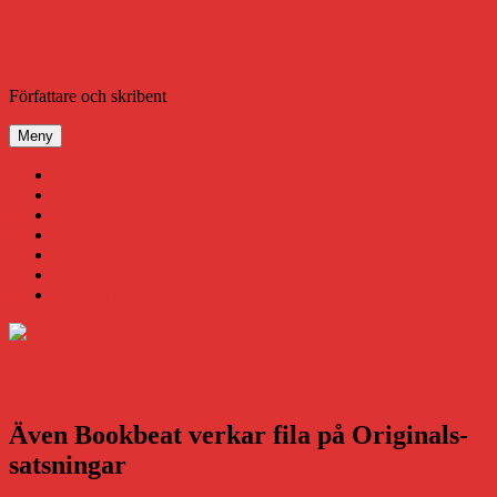
Hoppa
till
innehåll
Daniel Åberg
Författare och skribent
Meny
Virus
Nära gränsen
SODA
Avbrottet
Tidigare böcker
Om mig
Kontakt & Press
Även Bookbeat verkar fila på Originals-
satsningar