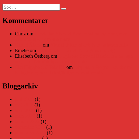
Sök
Sök
efter:
Kommentarer
Chriz
om
Läsplattan Storytel Reader må ha lagts ner, men
Teknifik tipsar om alternativ
Daniel Åberg
om
Viruset tickar på och Nära gränsen-helg
Emelie
om
Viruset tickar på och Nära gränsen-helg
Elisabeth Östberg
om
Läsplattan Storytel Reader må ha lagts
ner, men Teknifik tipsar om alternativ
Elin Häggberg // Teknifik
om
Läsplattan Storytel Reader må
ha lagts ner, men Teknifik tipsar om alternativ
Bloggarkiv
juni 2026
(1)
maj 2026
(1)
april 2026
(1)
mars 2026
(1)
januari 2026
(1)
december 2025
(1)
november 2025
(1)
oktober 2025
(1)