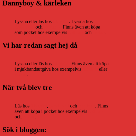
Dannyboy & kärleken
Lyssna eller läs hos
Storytel
. Lyssna hos
Bookbeat
och
Nextory
. Finns även att köpa
som pocket hos exempelvis
Adlibris
och
Bokus
.
Vi har redan sagt hej då
Lyssna eller läs hos
Storytel
. Finns även att köpa
i mjukbandsutgåva hos exempelvis
Adlibris
eller
Bokus
.
När två blev tre
Läs hos
Storytel
,
Bookbeat
och
Nextory
. Finns
även att köpa i pocket hos exempelvis
Adlibris
och
Bokus
.
Sök i bloggen: