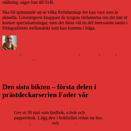
ställning, säger han till SvB.
Ska bli spännande att se vilka författarskap det kan vara som är
aktuella. Gissningsvis knappast de tyngsta elefanterna om det inte är
kortare specialsatsningar, men det finns väl en del intressanta namn i
förlagssfärens mellanskikt som kan komma i fråga.
Författare
Publicerat
Kategorier
den
Daniel Åberg
23 augusti 2019
23 augusti 2019
Boken och
Etiketter
framtiden
,
Litteraturvärlden
bokbranschen
,
Bookbeat
,
Storytel
,
Storytel Original
,
Svensk Bokhandel
Inläggsnavigering
Föregående
Föregående
Treårigt fredsavtal slutet mellan Storytel och Bonniers
Nästa
inlägg:
Nästa
Jag som Millennium-författare? Gärna det, men knappast
inlägg:
troligt.
Den sista bikten – första delen i
prästdeckarserien Fader vår
Ges ut 30 juni som ljudbok, e-bok och
pappersbok. Lägg den i bokhyllan redan nu hos
Storytel
,
Bookbeat
och
Nextory
.