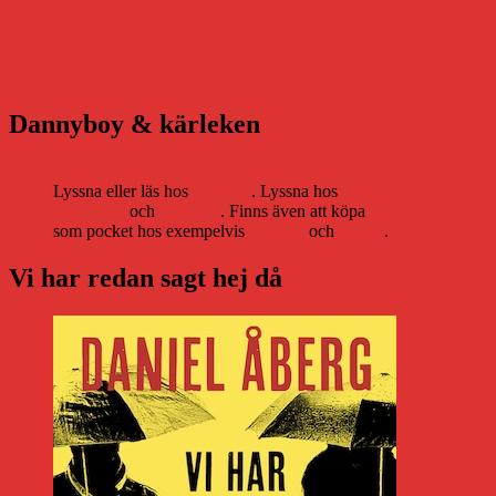
Dannyboy & kärleken
Lyssna eller läs hos
Storytel
. Lyssna hos
Bookbeat
och
Nextory
. Finns även att köpa
som pocket hos exempelvis
Adlibris
och
Bokus
.
Vi har redan sagt hej då