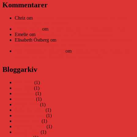
Kommentarer
Chriz
om
Läsplattan Storytel Reader må ha lagts ner, men
Teknifik tipsar om alternativ
Daniel Åberg
om
Viruset tickar på och Nära gränsen-helg
Emelie
om
Viruset tickar på och Nära gränsen-helg
Elisabeth Östberg
om
Läsplattan Storytel Reader må ha lagts
ner, men Teknifik tipsar om alternativ
Elin Häggberg // Teknifik
om
Läsplattan Storytel Reader må
ha lagts ner, men Teknifik tipsar om alternativ
Bloggarkiv
juni 2026
(1)
maj 2026
(1)
april 2026
(1)
mars 2026
(1)
januari 2026
(1)
december 2025
(1)
november 2025
(1)
oktober 2025
(1)
september 2025
(1)
augusti 2025
(1)