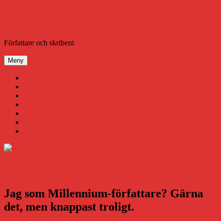
Hoppa
till
innehåll
Daniel Åberg
Författare och skribent
Meny
Virus
Nära gränsen
SODA
Avbrottet
Tidigare böcker
Om mig
Kontakt & Press
Jag som Millennium-författare? Gärna
det, men knappast troligt.