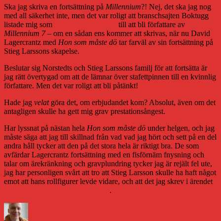
Ska jag skriva en fortsättning på
Millennium
?! Nej, det ska jag nog
med all säkerhet inte, men det var roligt att branschsajten Boktugg
listade mig som
en av sju kandidater
till att bli författare av
Millennium 7
– om en sådan ens kommer att skrivas, när nu David
Lagercrantz med
Hon som måste dö
tar farväl av sin fortsättning på
Stieg Larssons skapelse.
Beslutar sig Norstedts och Stieg Larssons familj för att fortsätta är
jag rätt övertygad om att de lämnar över stafettpinnen till en kvinnlig
författare. Men det var roligt att bli påtänkt!
Hade jag
velat
göra det, om erbjudandet kom? Absolut, även om det
antagligen skulle ha gett mig grav prestationsångest.
Har lyssnat på nästan hela
Hon som måste dö
under helgen, och jag
måste säga att jag till skillnad från vad vad jag hört och sett på en del
andra håll tycker att den på det stora hela är riktigt bra. De som
avfärdar Lagercrantz fortsättning med en fisförnäm fnysning och
talar om ärekränkning och gravplundring tycker jag är rejält fel ute,
jag har personligen svårt att tro att Stieg Larsson skulle ha haft något
emot att hans rollfigurer levde vidare, och att det jag skrev i ärendet
för fyra år sedan fortfarande håller
.
Författare
Publicerat
Kategorier
Etiketter
den