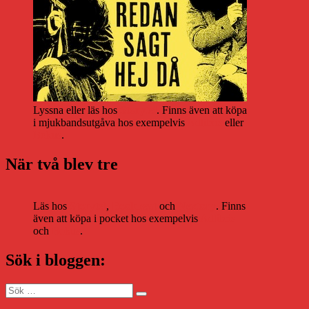
Lyssna eller läs hos
Storytel
. Finns även att köpa
i mjukbandsutgåva hos exempelvis
Adlibris
eller
Bokus
.
När två blev tre
Läs hos
Storytel
,
Bookbeat
och
Nextory
. Finns
även att köpa i pocket hos exempelvis
Adlibris
och
Bokus
.
Sök i bloggen:
Sök
Sök
efter: