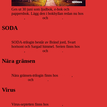
Ges ut 30 juni som ljudbok, e-bok och
pappersbok. Lägg den i bokhyllan redan nu hos
Storytel
,
Bookbeat
och
Nextory
.
SODA
SODA-trilogin består av Bränd jord, Svart
horisont och Sargad himmel. Serien finns hos
Storytel
,
Bookbeat
och
Nextory
.
Nära gränsen
Nära gränsen-trilogin finns hos
Storytel
,
Bookbeat
och
Nextory
.
Virus
Virus-septetten finns hos
Storytel
,
Bookbeat