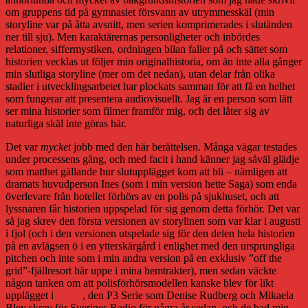
om gruppens tid på gymnasiet försvann av utrymmesskäl (min
storyline var på åtta avsnitt, men serien komprimerades i slutänden
ner till sju). Men karaktärernas personligheter och inbördes
relationer, siffermystiken, ordningen bilan faller på och sättet som
historien vecklas ut följer min originalhistoria, om än inte alla gånger
min slutliga storyline (mer om det nedan), utan delar från olika
stadier i utvecklingsarbetet har plockats samman för att få en helhet
som fungerar att presentera audiovisuellt. Jag är en person som lätt
ser mina historier som filmer framför mig, och det låter sig av
naturliga skäl inte göras här.
Det var
mycket
jobb med den här berättelsen. Många vägar testades
under processens gång, och med facit i hand känner jag såväl glädje
som matthet gällande hur slutupplägget kom att bli – nämligen att
dramats huvudperson Ines (som i min version hette Saga) som enda
överlevare från hotellet förhörs av en polis på sjukhuset, och att
lyssnaren får historien uppspelad för sig genom detta förhör. Det var
så jag skrev den första versionen av storylinen som var klar i augusti
i fjol (och i den versionen utspelade sig för den delen hela historien
på en avlägsen ö i en ytterskärgård i enlighet med den ursprungliga
pitchen och inte som i min andra version på en exklusiv ”off the
grid”-fjällresort här uppe i mina hemtrakter), men sedan väckte
någon tanken om att polisförhörsmodellen kanske blev för likt
upplägget i
Sviten
, den P3 Serie som Denise Rudberg och Mikaela
Bley skrev för Sveriges Radio för några år sedan, och de bad mig