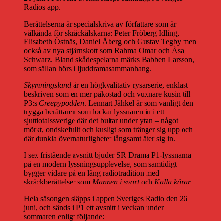
Radios app.
Berättelserna är specialskriva av författare som är
välkända för skräckälskarna: Peter Fröberg Idling,
Elisabeth Östnäs, Daniel Åberg och Gustav Tegby men
också av nya stjärnskott som Rahma Omar och Åsa
Schwarz. Bland skådespelarna märks Babben Larsson,
som sällan hörs i ljuddramasammanhang.
Skymningsland
är en högkvalitativ rysarserie, enklast
beskriven som en mer påkostad och vuxnare kusin till
P3:s
Creepypodden
. Lennart Jähkel är som vanligt den
trygga berättaren som lockar lyssnaren in i ett
sjuttiotalssverige där det bultar under ytan – något
mörkt, ondskefullt och kusligt som tränger sig upp och
där dunkla övernaturligheter långsamt äter sig in.
I sex fristående avsnitt bjuder SR Drama P1-lyssnarna
på en modern lyssningsupplevelse, som samtidigt
bygger vidare på en lång radiotradition med
skräckberättelser som
Mannen i svart
och
Kalla kårar
.
Hela säsongen släpps i appen Sveriges Radio den 26
juni, och sänds i P1 ett avsnitt i veckan under
sommaren enligt följande: