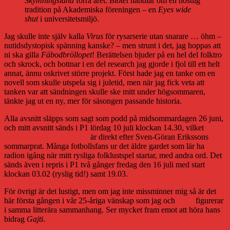
Skymningsland
förra året.
Blotet
handlar om en höstlig
tradition på Akademiska föreningen – en
Eyes wide
shut
i universitetsmiljö.
Jag skulle inte själv kalla
Virus
för rysarserie utan snarare … öhm –
nutidsdystopisk spänning kanske? – men strunt i det, jag hoppas att
ni ska gilla
Fäbodbröllopet
! Berättelsen bjuder på en hel del folktro
och skrock, och bottnar i en del research jag gjorde i fjol till ett helt
annat, ännu oskrivet större projekt. Först hade jag en tanke om en
novell som skulle utspela sig i juletid, men när jag fick veta att
tanken var att sändningen skulle ske mitt under högsommaren,
tänkte jag ut en ny, mer för säsongen passande historia.
Alla avsnitt släpps som sagt som podd på midsommardagen 26 juni,
och mitt avsnitt sänds i P1 lördag 10 juli klockan 14.30, vilket
om
jag kollat tablån ordentligt
är direkt efter Sven-Göran Erikssons
sommarprat. Många fotbollsfans ur det äldre gardet som lär ha
radion igång när mitt rysliga folklustspel startar, med andra ord. Det
sänds även i repris i P1 två gånger fredag den 16 juli med start
klockan 03.02 (ryslig tid!) samt 19.03.
För övrigt är det lustigt, men om jag inte missminner mig så är det
här första gången i vår 25-åriga vänskap som jag och
Peter
figurerar
i samma litterära sammanhang. Ser mycket fram emot att höra hans
bidrag
Gajti
.