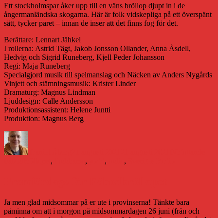
Ett stockholmspar åker upp till en väns bröllop djupt in i de
ångermanländska skogarna. Här är folk vidskepliga på ett överspänt
sätt, tycker paret – innan de inser att det finns fog för det.
Berättare: Lennart Jähkel
I rollerna: Astrid Tägt, Jakob Jonsson Ollander, Anna Åsdell,
Hedvig och Sigrid Runeberg, Kjell Peder Johansson
Regi: Maja Runeberg
Specialgjord musik till spelmanslag och Näcken av Anders Nygårds
Vinjett och stämningsmusik: Krister Linder
Dramaturg: Magnus Lindman
Ljuddesign: Calle Andersson
Produktionsassistent: Helene Juntti
Produktion: Magnus Berg
Författare
Publicerat
Kategorier
Etik
den
Daniel Åberg
21 augusti 2021
21 augusti 2021
Författande
Fäbodbröllopet
,
ljuddrama
,
podd
,
radio
,
Sveriges Radio
Premiärdags för Fäbodbröllopet
Ja men glad midsommar på er ute i provinserna! Tänkte bara
påminna om att i morgon på midsommardagen 26 juni (från och