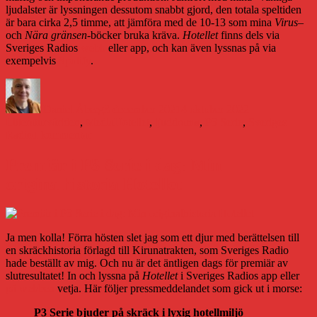
ljudalster är lyssningen dessutom snabbt gjord, den totala speltiden
är bara cirka 2,5 timme, att jämföra med de 10-13 som mina
Virus
–
och
Nära gränsen
-böcker bruka kräva.
Hotellet
finns dels via
Sveriges Radios
webb
eller app, och kan även lyssnas på via
exempelvis
Spotify
.
Författare
Publicerat
Kategorier
den
Daniel Åberg
3 december 2021
4 oktober 2022
Etiketter
Litteraturvärlden
,
Media
Hotellet
,
ljuddrama
,
P3 Serie
,
Sveriges
till
Radio
1 kommentar
Om
mitt
Premiär i P3 Serie i dag: Min
arbete
originalhistoria Hotellet
med
Hotellet
för
P3
Serie
Ja men kolla! Förra hösten slet jag som ett djur med berättelsen till
en skräckhistoria förlagd till Kirunatrakten, som Sveriges Radio
hade beställt av mig. Och nu är det äntligen dags för premiär av
slutresultatet! In och lyssna på
Hotellet
i Sveriges Radios app eller
på webben
vetja. Här följer pressmeddelandet som gick ut i morse:
P3 Serie bjuder på skräck i lyxig hotellmiljö