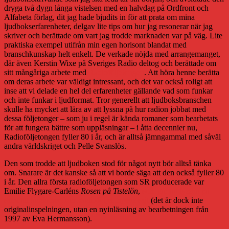
dryga två dygn långa vistelsen med en halvdag på Ordfront och
Alfabeta förlag, dit jag hade bjudits in för att prata om mina
ljudbokserfarenheter, delgav lite tips om hur jag resonerar när jag
skriver och berättade om vart jag trodde marknaden var på väg. Lite
praktiska exempel utifrån min egen horisont blandat med
branschkunskap helt enkelt. De verkade nöjda med arrangemanget,
där även Kerstin Wixe på Sveriges Radio deltog och berättade om
sitt mångåriga arbete med
Radioföljetongen
. Att höra henne berätta
om deras arbete var väldigt intressant, och det var också roligt att
inse att vi delade en hel del erfarenheter gällande vad som funkar
och inte funkar i ljudformat. Tror generellt att ljudboksbranschen
skulle ha mycket att lära av att lyssna på hur radion jobbat med
dessa följetonger – som ju i regel är kända romaner som bearbetats
för att fungera bättre som uppläsningar – i åtta decennier nu,
Radioföljetongen fyller 80 i år, och är alltså jämngammal med såväl
andra världskriget och Pelle Svanslös.
Den som trodde att ljudboken stod för något nytt bör alltså tänka
om. Snarare är det kanske så att vi borde säga att den också fyller 80
i år. Den allra första radioföljetongen som SR producerade var
Emilie Flygare-Carléns
Rosen på Tistelön
,
som går att lyssna på
samt att ladda ner från Radioföljetongens sajt
(det är dock inte
originalinspelningen, utan en nyinläsning av bearbetningen från
1997 av Eva Hermansson).