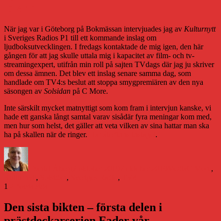
ibland.
När jag var i Göteborg på Bokmässan intervjuades jag av
Kulturnytt
i Sveriges Radios P1 till ett kommande inslag om
ljudboksutvecklingen. I fredags kontaktade de mig igen, den här
gången för att jag skulle uttala mig i kapacitet av film- och tv-
streamingexpert, utifrån min roll på sajten TVdags där jag ju skriver
om dessa ämnen. Det blev ett inslag senare samma dag, som
handlade om TV4:s beslut att stoppa smygpremiären av den nya
säsongen av
Solsidan
på C More.
Inte särskilt mycket matnyttigt som kom fram i intervjun kanske, vi
hade ett ganska långt samtal varav sisådär fyra meningar kom med,
men hur som helst, det gäller att veta vilken av sina hattar man ska
ha på skallen när de ringer.
Här återfinns inslaget
.
Författare
Publicerat
Kategorier
Etiketter
den
Daniel Åberg
7 oktober 2019
7 oktober 2019
Media
C More
,
Kulturnytt
,
Solsidan
,
Sveriges Radio
,
TV4
Sidnumrering
Sida
Sida
1
2
Nästa sida
för
Den sista bikten – första delen i
inlägg
prästdeckarserien Fader vår