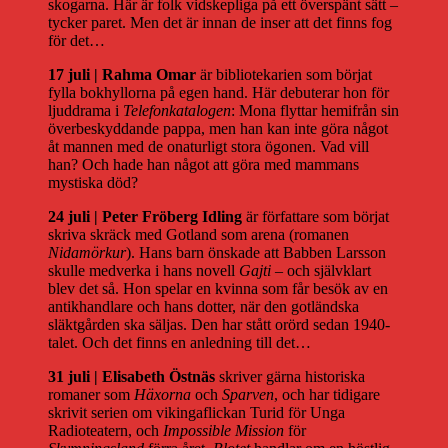
skogarna. Här är folk vidskepliga på ett överspänt sätt –
tycker paret. Men det är innan de inser att det finns fog
för det…
17 juli | Rahma Omar
är bibliotekarien som börjat
fylla bokhyllorna på egen hand. Här debuterar hon för
ljuddrama i
Telefonkatalogen
: Mona flyttar hemifrån sin
överbeskyddande pappa, men han kan inte göra något
åt mannen med de onaturligt stora ögonen. Vad vill
han? Och hade han något att göra med mammans
mystiska död?
24 juli | Peter Fröberg Idling
är författare som börjat
skriva skräck med Gotland som arena (romanen
Nidamörkur
). Hans barn önskade att Babben Larsson
skulle medverka i hans novell
Gajti
– och självklart
blev det så. Hon spelar en kvinna som får besök av en
antikhandlare och hans dotter, när den gotländska
släktgården ska säljas. Den har stått orörd sedan 1940-
talet. Och det finns en anledning till det…
31 juli | Elisabeth Östnäs
skriver gärna historiska
romaner som
Häxorna
och
Sparven
, och har tidigare
skrivit serien om vikingaflickan Turid för Unga
Radioteatern, och
Impossible Mission
för