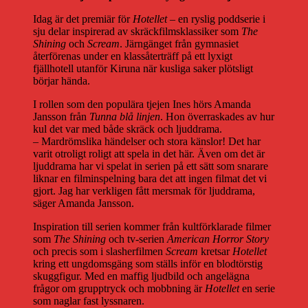
Idag är det premiär för
Hotellet
– en ryslig poddserie i
sju delar inspirerad av skräckfilmsklassiker som
The
Shining
och
Scream
. Järngänget från gymnasiet
återförenas under en klassåterträff på ett lyxigt
fjällhotell utanför Kiruna när kusliga saker plötsligt
börjar hända.
I rollen som den populära tjejen Ines hörs Amanda
Jansson från
Tunna blå linjen
. Hon överraskades av hur
kul det var med både skräck och ljuddrama.
– Mardrömslika händelser och stora känslor! Det har
varit otroligt roligt att spela in det här. Även om det är
ljuddrama har vi spelat in serien på ett sätt som snarare
liknar en filminspelning bara det att ingen filmat det vi
gjort. Jag har verkligen fått mersmak för ljuddrama,
säger Amanda Jansson.
Inspiration till serien kommer från kultförklarade filmer
som
The Shining
och tv-serien
American Horror Story
och precis som i slasherfilmen
Scream
kretsar
Hotellet
kring ett ungdomsgäng som ställs inför en blodtörstig
skuggfigur. Med en maffig ljudbild och angelägna
frågor om grupptryck och mobbning är
Hotellet
en serie
som naglar fast lyssnaren.