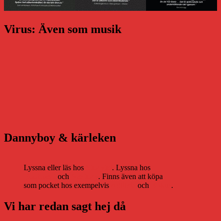
Virus: Även som musik
Dannyboy & kärleken
Lyssna eller läs hos
Storytel
. Lyssna hos
Bookbeat
och
Nextory
. Finns även att köpa
som pocket hos exempelvis
Adlibris
och
Bokus
.
Vi har redan sagt hej då