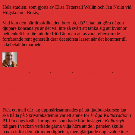
Hela studien, som gjorts av Elisa Tattersall Wallin och Jan Nolin vid
Högskolan i Borås,
kan hittas här
.
Vad kan den här tidsskillnaden bero på, då? Utan att göra någon
djupare könsanalys är det väl inte så svårt att tänka sig att kvinnor
helt enkelt har lite mindre fritid än män att avvara, eftersom de
fortfarande rent generellt drar det största lasset när det kommer till
ickebetalt hemarbete.
Författare
Publicerat
Kategorier
Etik
den
Daniel Åberg
30 mars 2020
30 mars 2020
Litteraturvärlden
bokbranschen
,
Bookbeat
,
Kulturnytt
,
litteratur
,
ljudböcker
,
Sveriges
Radio
Fråga Kulturradion om att skriva
specifikt för ljud
Fick ett mejl där jag uppmärksammades på att ljudbokskursen jag
ska hålla på Skrivarakademin var ett ämne för
Fråga Kulturradion
i
P1 i fredags kväll. Inringaren som hade hört inslaget i
Kulturnytt
tidigare i veckan verkade gärna vilja höra att de i panelen skulle
baxna inför den här nymodigheten, men glädjande nog svalde inte