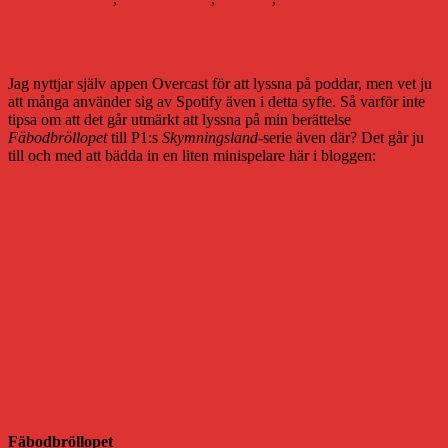
Lyssna på Fäbodbröllopet via Spotify
Jag nyttjar själv appen Overcast för att lyssna på poddar, men vet ju
att många använder sig av Spotify även i detta syfte. Så varför inte
tipsa om att det går utmärkt att lyssna på min berättelse
Fäbodbröllopet
till P1:s
Skymningsland
-serie även där? Det går ju
till och med att bädda in en liten minispelare här i bloggen:
Fäbodbröllopet