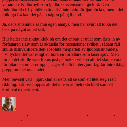
variant av Kulturnytt som ljudboksrecensionen gick ut. Den
finkulturella P1-publiken är alltså inte redo för ljudböcker, men i det
folkliga P4 kan det gå an någon gång ibland.
Ja, det sistnämnda är min egen analys, men har svårt att tolka det
hela på något annat sätt.
Blir heller inte riktigt klok på om det enbart är titlar som lästs in av
författaren själv som är aktuella för recensioner (vilket i sådant fall
skulle diskvalificera den absoluta merparten av ljudboksutbudet).
”Vi tyckte det var roligt att höra en författare som läser själv. Men
för att det skulle vara fokus just på boken ville vi att det skulle vara
författaren som läser upp”, säger Bladh i intervjun. Jag får inte riktigt
grepp om det uttalandet.
Men oavsett vad – självklart är detta att se som ett litet steg i rätt
riktning. Låt oss hoppas att det inte är att betrakta blott som ett
kortlivat experiment.
Författare
Publicerat
Kategorie
den
Daniel Åberg
21 september 2020
21 september 2020
Boken
Etiketter
och framtiden
,
Litteraturvärlden
Alex Schulman
,
bokbranschen
,
Kulturnytt
,
litteratur
,
ljudböcker
,
Svensk Bokhandel
,
Sveriges Radio