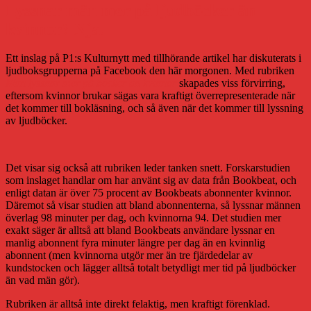
Lyssnar män mer på ljudböcker än
kvinnor? Nja.
Ett inslag på P1:s Kulturnytt med tillhörande artikel har diskuterats i
ljudboksgrupperna på Facebook den här morgonen. Med rubriken
Män lyssnar mer på böcker än kvinnor
skapades viss förvirring,
eftersom kvinnor brukar sägas vara kraftigt överrepresenterade när
det kommer till bokläsning, och så även när det kommer till lyssning
av ljudböcker.
Det visar sig också att rubriken leder tanken snett. Forskarstudien
som inslaget handlar om har använt sig av data från Bookbeat, och
enligt datan är över 75 procent av Bookbeats abonnenter kvinnor.
Däremot så visar studien att bland abonnenterna, så lyssnar männen
överlag 98 minuter per dag, och kvinnorna 94. Det studien mer
exakt säger är alltså att bland Bookbeats användare lyssnar en
manlig abonnent fyra minuter längre per dag än en kvinnlig
abonnent (men kvinnorna utgör mer än tre fjärdedelar av
kundstocken och lägger alltså totalt betydligt mer tid på ljudböcker
än vad män gör).
Rubriken är alltså inte direkt felaktig, men kraftigt förenklad.