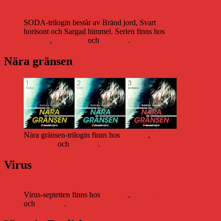
SODA-trilogin består av Bränd jord, Svart
horisont och Sargad himmel. Serien finns hos
Storytel
,
Bookbeat
och
Nextory
.
Nära gränsen
Nära gränsen-trilogin finns hos
Storytel
,
Bookbeat
och
Nextory
.
Virus
Virus-septetten finns hos
Storytel
,
Bookbeat
och
Nextory
.