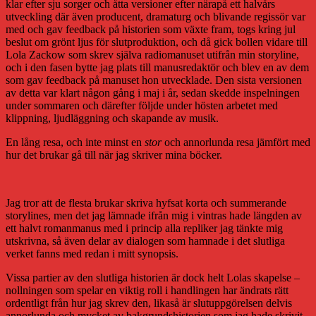
klar efter sju sorger och åtta versioner efter närapå ett halvårs
utveckling där även producent, dramaturg och blivande regissör var
med och gav feedback på historien som växte fram, togs kring jul
beslut om grönt ljus för slutproduktion, och då gick bollen vidare till
Lola Zackow som skrev själva radiomanuset utifrån min storyline,
och i den fasen bytte jag plats till manusredaktör och blev en av dem
som gav feedback på manuset hon utvecklade. Den sista versionen
av detta var klart någon gång i maj i år, sedan skedde inspelningen
under sommaren och därefter följde under hösten arbetet med
klippning, ljudläggning och skapande av musik.
En lång resa, och inte minst en
stor
och annorlunda resa jämfört med
hur det brukar gå till när jag skriver mina böcker.
Jag tror att de flesta brukar skriva hyfsat korta och summerande
storylines, men det jag lämnade ifrån mig i vintras hade längden av
ett halvt romanmanus med i princip alla repliker jag tänkte mig
utskrivna, så även delar av dialogen som hamnade i det slutliga
verket fanns med redan i mitt synopsis.
Vissa partier av den slutliga historien är dock helt Lolas skapelse –
nollningen som spelar en viktig roll i handlingen har ändrats rätt
ordentligt från hur jag skrev den, likaså är slutuppgörelsen delvis
annorlunda och mycket av bakgrundshistorien som jag hade skrivit