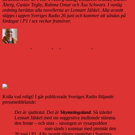
Åberg, Gustav Tegby, Rahma Omar och Åsa Schwarz. I vanlig
ordning berättas alla novellerna av Lennart Jähkel. Alla avsnitt
släpps i appen Sveriges Radio 26 juni och kommer att sändas på
lördagar i P1 i sex veckor framöver.
Författare
Publicerat
Kategorier
Etiket
den
Daniel Åberg
25 juni 2021
24 juni 2021
Litteraturvärlden
Lennart Jähkel
,
ljuddrama
,
P1
,
Skymningsland
,
Sveriges Radio
2
till
kommentarer
Premiärdags
för
Fäbodbröllopet – min ljuddramadebut i
Fäbodbröllopet
Sveriges Radio
Kolla vad roligt! I går publicerade Sveriges Radio följande
pressmeddelande:
Det är sjuttiotal. Det är
Skymningsland
. Så inleder
Lennart Jähkel med sin suggestiva mullrande stämma
den femte – och sista – säsongen av rysarpodden
Skymningsland
som sänds i sommar med premiär den
26 juni i P1. Alla avsnitt släpps samtidigt i Sveriges