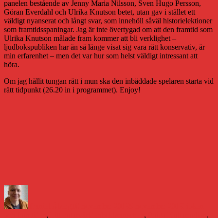
panelen bestående av Jenny Maria Nilsson, Sven Hugo Persson,
Göran Everdahl och Ulrika Knutson betet, utan gav i stället ett
väldigt nyanserat och långt svar, som innehöll såväl historielektioner
som framtidsspaningar. Jag är inte övertygad om att den framtid som
Ulrika Knutson målade fram kommer att bli verklighet –
ljudbokspubliken har än så länge visat sig vara rätt konservativ, är
min erfarenhet – men det var hur som helst väldigt intressant att
höra.
Om jag hållit tungan rätt i mun ska den inbäddade spelaren starta vid
rätt tidpunkt (26.20 in i programmet). Enjoy!
Författare
Publicerat
Kategorier
den
Daniel Åberg
10 november 2019
9 november 2019
Boken
Etiketter
och framtiden
,
Litteraturvärlden
bokbranschen
,
Fråga Kulturradion
,