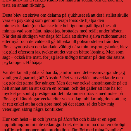
testa en annan riktning.
Detta blev att skriva om delarna på sjukhuset så att det i stället skulle
vara en psykolog som genom terapi försökte hjälpa den
minnesskadade (och kanske inte helt igenom pålitliga) Ines att
minnas vad som hänt, något jag brottades med rejält under hösten.
När det så slutligen var dags för Lola att skriva själva radiomanuset
efter nyår och de valde att gå tillbaka till polismodellen från den
första synopsisen och landade väldigt nära min ursprungstanke, blev
jag glad eftersom jag tyckte att det var en bättre lösning. Men som
sagt – också lite matt, för jag lade
många
timmar på den där satans
psykologen. Håhåjaja.
Var det kul att jobba så här då, jämfört med det ensamvargande jag
vanligen ägnar mig åt? Absolut! Det var tveklöst utvecklande och
jag gör det gärna fler gånger. Men det var också ansträngande på ett
helt annat sätt än att skriva en roman, och det gäller att inte ha för
mycket personlig prestige när det inkommer drösvis med notes på
förslag till ändringar vecka efter vecka. Jag inbillar mig dock att jag
är rätt enkel att ha och göra med på det sättet, så det blev mig
veterligen aldrig några konflikter.
Hur som helst – in och lyssna på
Hotellet
och bilda er en egen
uppfattning om ni inte redan gjort det, det är i mina öron en otroligt
maffig och imponerande produktion. Jämfört med mina ”vanliga”