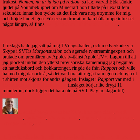
frukost.
Nämen, nu är ju jag på radion
, sa jag, varvid Ejda sänkte
ljudet på Youtubeklippet om Minecraft hon tittade på i exakt fem
sekunder, innan hon tyckte att det fick vara nog utrymme för mig,
och höjde ljudet igen. För er som tror att ni kan hålla uppe intresset
något längre, så finns
inslaget och en tillhörande artikel här
.
I fredags hade jag satt på mig TVdags-hatten, och medverkade via
Skype i SVT:s
Morgonstudion
och agerade tv-streamingexpert och
pratade om premiären av Apples tv-tjänst Apple TV+. Lagom till att
jag plockat undan den ytterst provisoriska kamerarigg jag byggt av
ett nattduksbord och bokkartonger, ringde de från
Rapport
och ville
ha med mig där också, så det var bara att rigga fram igen och byta ut
t-shirten mot skjorta för andra gången. Inslaget i
Rapport
var med i
18-sändningen som återfinns här
(inslaget börjar lite drygt 11
minuter in, dock ligger det bara ute på SVT Play tre dagar till).
Författare
Publicerat
Kategorier
Etiket
den
Daniel Åberg
5 november 2019
Litteraturvärlden
,
Media
Kulturnytt
,
ljudböcker
,
Morgonstudion
,
Rapport
,
Skrivarakademin
,
Sveriges Radio
,
SVT
Ljudbokshatt eller tv-hatt? Svårt att veta