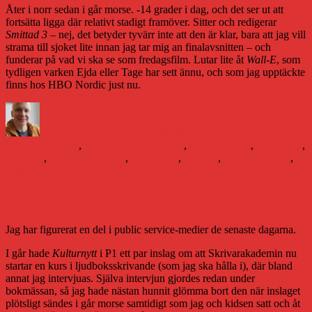
Åter i norr sedan i går morse. -14 grader i dag, och det ser ut att
fortsätta ligga där relativt stadigt framöver. Sitter och redigerar
Smittad 3
– nej, det betyder tyvärr inte att den är klar, bara att jag vill
strama till sjoket lite innan jag tar mig an finalavsnitten – och
funderar på vad vi ska se som fredagsfilm. Lutar lite åt
Wall-E
, som
tydligen varken Ejda eller Tage har sett ännu, och som jag upptäckte
finns hos HBO Nordic just nu.
Författare
Publicerat
Kategorier
den
Daniel Åberg
8 november 2019
8 november 2019
Etiketter
Litteraturvärlden
,
Livet och sånt
Alfabeta
,
bokbranschen
,
ljudböcker
,
Ordfront
,
Radioföljetongen
,
Stockholm
,
Storytel
,
Sveriges Radio
,
vittangi
Tydligen expert på lite allt möjligt just nu
Jag har figurerat en del i public service-medier de senaste dagarna.
I går hade
Kulturnytt
i P1 ett par inslag om att Skrivarakademin nu
startar en kurs i ljudboksskrivande (som jag ska hålla i), där bland
annat jag intervjuas. Själva intervjun gjordes redan under
bokmässan, så jag hade nästan hunnit glömma bort den när inslaget
plötsligt sändes i går morse samtidigt som jag och kidsen satt och åt