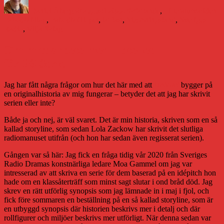
den
Daniel Åberg
30 augusti 2022
Författande
,
Litteraturvärlden
Fäbodbröllop
,
Fäbodbröllopet
,
lättläst
,
Skymningsland
,
Sveriges
Radio
,
Vilja förlag
Om mitt arbete med Hotellet
för P3 Serie
Jag har fått några frågor om hur det här med att
Hotellet
bygger på
en originalhistoria av mig fungerar – betyder det att jag har skrivit
serien eller inte?
Både ja och nej, är väl svaret. Det är min historia, skriven som en så
kallad storyline, som sedan Lola Zackow har skrivit det slutliga
radiomanuset utifrån (och hon har sedan även regisserat serien).
Gången var så här: Jag fick en fråga tidig vår 2020 från Sveriges
Radio Dramas konstnärliga ledare Moa Gammel om jag var
intresserad av att skriva en serie för dem baserad på en idépitch hon
hade om en klassåterträff som minst sagt slutar i ond bråd död. Jag
skrev en rätt utförlig synopsis som jag lämnade in i maj i fjol, och
fick före sommaren en beställning på en så kallad storyline, som är
en utbyggd synopsis där historien beskrivs mer i detalj och där
rollfigurer och miljöer beskrivs mer utförligt. När denna sedan var