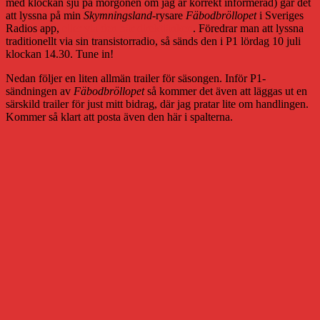
med klockan sju på morgonen om jag är korrekt informerad) går det
att lyssna på min
Skymningsland
-rysare
Fäbodbröllopet
i Sveriges
Radios app,
eller via den här direktlänken
. Föredrar man att lyssna
traditionellt via sin transistorradio, så sänds den i P1 lördag 10 juli
klockan 14.30. Tune in!
Nedan följer en liten allmän trailer för säsongen. Inför P1-
sändningen av
Fäbodbröllopet
så kommer det även att läggas ut en
särskild trailer för just mitt bidrag, där jag pratar lite om handlingen.
Kommer så klart att posta även den här i spalterna.