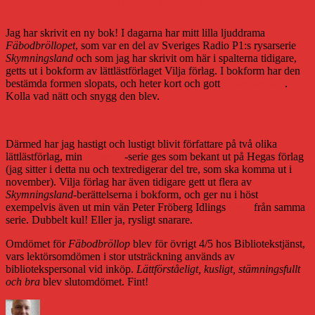
Fäbodbröllop nu även i bokform
Jag har skrivit en ny bok! I dagarna har mitt lilla ljuddrama
Fäbodbröllopet
, som var en del av Sveriges Radio P1:s rysarserie
Skymningsland
och som jag har skrivit om här i spalterna tidigare,
getts ut i bokform av lättlästförlaget Vilja förlag. I bokform har den
bestämda formen slopats, och heter kort och gott
Fäbodbröllop
.
Kolla vad nätt och snygg den blev.
Därmed har jag hastigt och lustigt blivit författare på två olika
lättlästförlag, min
Avbrottet
-serie ges som bekant ut på Hegas förlag
(jag sitter i detta nu och textredigerar del tre, som ska komma ut i
november). Vilja förlag har även tidigare gett ut flera av
Skymningsland
-berättelserna i bokform, och ger nu i höst
exempelvis även ut min vän Peter Fröberg Idlings
Gajti
från samma
serie. Dubbelt kul! Eller ja, rysligt snarare.
Omdömet för
Fäbodbröllop
blev för övrigt 4/5 hos Bibliotekstjänst,
vars lektörsomdömen i stor utsträckning används av
bibliotekspersonal vid inköp.
Lättförståeligt, kusligt, stämningsfullt
och bra
blev slutomdömet. Fint!
Författare
Publicerat
Kategorier
Et