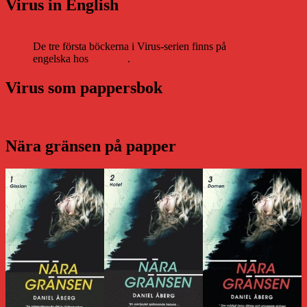
Virus in English
De tre första böckerna i Virus-serien finns på
engelska hos
Storytel
.
Virus som pappersbok
Nära gränsen på papper