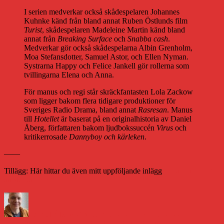
I serien medverkar också skådespelaren Johannes
Kuhnke känd från bland annat Ruben Östlunds film
Turist
, skådespelaren Madeleine Martin känd bland
annat från
Breaking Surface
och
Snabba cash
.
Medverkar gör också skådespelarna Albin Grenholm,
Moa Stefansdotter, Samuel Astor, och Ellen Nyman.
Systrarna Happy och Felice Jankell gör rollerna som
tvillingarna Elena och Anna.
För manus och regi står skräckfantasten Lola Zackow
som ligger bakom flera tidigare produktioner för
Sveriges Radio Drama, bland annat
Rasresan
. Manus
till
Hotellet
är baserat på en originalhistoria av Daniel
Åberg, författaren bakom ljudbokssuccén
Virus
och
kritikerrosade
Dannyboy och kärleken
.
——
Tillägg: Här hittar du även mitt uppföljande inlägg
om arbetet med
att skriva
Hotellet
.
Författare
Publicerat
Kategorier
den
Daniel Åberg
30 november 2021
4 oktober 2022
Etiketter
Litteraturvärlden
,
Media
Hotellet
,
P3 Serie
,
Sveriges Radio