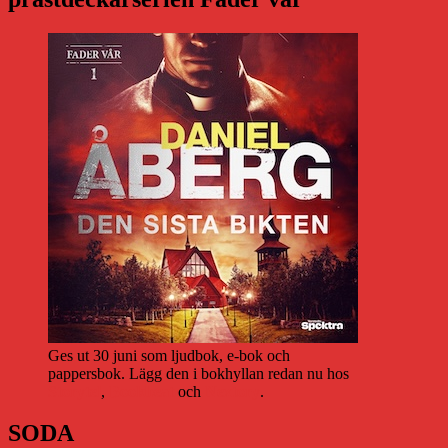
Ges ut 30 juni som ljudbok, e-bok och
pappersbok. Lägg den i bokhyllan redan nu hos
Storytel
,
Bookbeat
och
Nextory
.
SODA