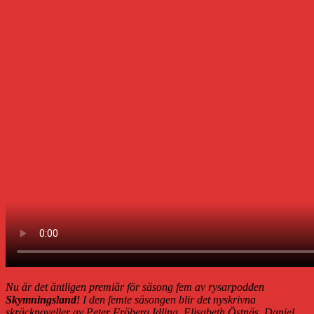
Nu är det äntligen premiär för säsong fem av rysarpodden
Skymningsland
! I den femte säsongen blir det nyskrivna
skräcknoveller av Peter Fröberg Idling, Elisabeth Östnäs, Daniel