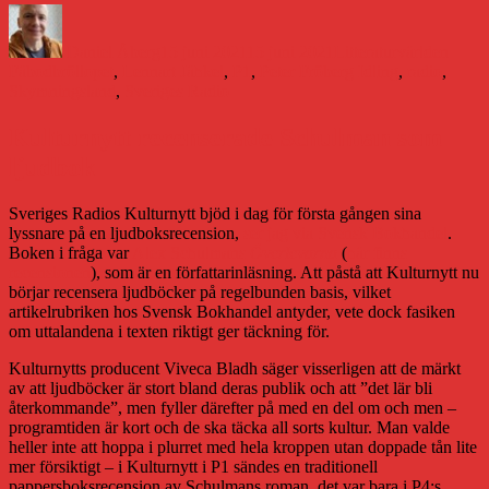
Författare
Publicerat
Kategorier
Etiket
den
Daniel Åberg
15 juni 2021
15 juni 2021
Litteraturvärlden
Fäbodbröllopet
,
Lennart Jähkel
,
P1
,
Peter Fröberg Idling
,
radio
,
Skymningsland
,
Sveriges Radio
Kulturnytt recenserade Schulman som
ljudbok
Sveriges Radios Kulturnytt bjöd i dag för första gången sina
lyssnare på en ljudboksrecension,
ser jag via Svensk Bokhandel
.
Boken i fråga var
Alex Schulmans
Överlevarna
(
här finns
recensionen
), som är en författarinläsning. Att påstå att Kulturnytt nu
börjar recensera ljudböcker på regelbunden basis, vilket
artikelrubriken hos Svensk Bokhandel antyder, vete dock fasiken
om uttalandena i texten riktigt ger täckning för.
Kulturnytts producent Viveca Bladh säger visserligen att de märkt
av att ljudböcker är stort bland deras publik och att ”det lär bli
återkommande”, men fyller därefter på med en del om och men –
programtiden är kort och de ska täcka all sorts kultur. Man valde
heller inte att hoppa i plurret med hela kroppen utan doppade tån lite
mer försiktigt – i Kulturnytt i P1 sändes en traditionell
pappersboksrecension av Schulmans roman, det var bara i P4:s