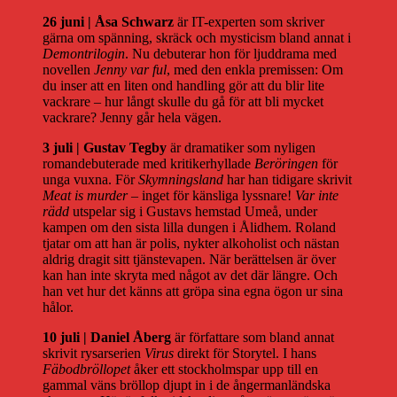
26 juni | Åsa Schwarz
är IT-experten som skriver
gärna om spänning, skräck och mysticism bland annat i
Demontrilogin
. Nu debuterar hon för ljuddrama med
novellen
Jenny var ful
, med den enkla premissen: Om
du inser att en liten ond handling gör att du blir lite
vackrare – hur långt skulle du gå för att bli mycket
vackrare? Jenny går hela vägen.
3 juli | Gustav Tegby
är dramatiker som nyligen
romandebuterade med kritikerhyllade
Beröringen
för
unga vuxna. För
Skymningsland
har han tidigare skrivit
Meat is murder
– inget för känsliga lyssnare!
Var inte
rädd
utspelar sig i Gustavs hemstad Umeå, under
kampen om den sista lilla dungen i Ålidhem. Roland
tjatar om att han är polis, nykter alkoholist och nästan
aldrig dragit sitt tjänstevapen. När berättelsen är över
kan han inte skryta med något av det där längre. Och
han vet hur det känns att gröpa sina egna ögon ur sina
hålor.
10 juli | Daniel Åberg
är författare som bland annat
skrivit rysarserien
Virus
direkt för Storytel. I hans
Fäbodbröllopet
åker ett stockholmspar upp till en
gammal väns bröllop djupt in i de ångermanländska