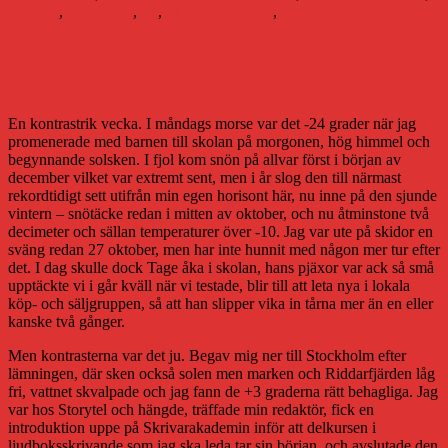
litteratur
,
ljudböcker
,
P1
,
Skrivarakademin
,
Sveriges Radio
Kontraster, föreläsningar, jubilarer och
invikta tår
En kontrastrik vecka. I måndags morse var det -24 grader när jag
promenerade med barnen till skolan på morgonen, hög himmel och
begynnande solsken. I fjol kom snön på allvar först i början av
december vilket var extremt sent, men i år slog den till närmast
rekordtidigt sett utifrån min egen horisont här, nu inne på den sjunde
vintern – snötäcke redan i mitten av oktober, och nu åtminstone två
decimeter och sällan temperaturer över -10. Jag var ute på skidor en
sväng redan 27 oktober, men har inte hunnit med någon mer tur efter
det. I dag skulle dock Tage åka i skolan, hans pjäxor var ack så små
upptäckte vi i går kväll när vi testade, blir till att leta nya i lokala
köp- och säljgruppen, så att han slipper vika in tårna mer än en eller
kanske två gånger.
Men kontrasterna var det ju. Begav mig ner till Stockholm efter
lämningen, där sken också solen men marken och Riddarfjärden låg
fri, vattnet skvalpade och jag fann de +3 graderna rätt behagliga. Jag
var hos Storytel och hängde, träffade min redaktör, fick en
introduktion uppe på Skrivarakademin inför att delkursen i
ljudboksskrivande som jag ska leda tar sin början, och avslutade den