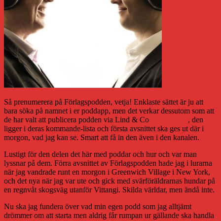
Så prenumerera på Förlagspodden, vetja! Enklaste sättet är ju att
bara söka på namnet i er poddapp, men det verkar dessutom som att
de har valt att publicera podden via Lind & Co
hos Storytel
, den
ligger i deras kommande-lista och första avsnittet ska ges ut där i
morgon, vad jag kan se. Smart att få in den även i den kanalen.
Lustigt för den delen det här med poddar och hur och var man
lyssnar på dem. Förra avsnittet av Förlagspodden hade jag i lurarna
när jag vandrade runt en morgon i Greenwich Village i New York,
och det nya när jag var ute och gick med svärföräldrarnas hundar på
en regnvåt skogsväg utanför Vittangi. Skilda världar, men ändå inte.
Nu ska jag fundera över vad min egen podd som jag alltjämt
drömmer om att starta men aldrig får rumpan ur gällande ska handla