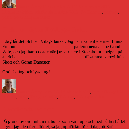
den
Daniel Åberg
15 december 2015
15 december 2015
Etiketter
Litteraturvärlden
,
Media
julutmaning 2015
,
Po Tidholm
,
podcast
,
podd
,
Sofia Mirjamsdotter
Och nu några TVdags-länkar
I dag får det bli lite TVdags-länkar. Jag har i samarbete med Linus
Fremin
skrivit om säsongsavslutningen
på fenomenala The Good
Wife, och jag har passade när jag var nere i Stockholm i helgen på
att delta i
senaste avsnittet av TVdagspodden
tillsammans med Julia
Skott och Göran Danasten.
God läsning och lyssning!
Författare
Publicerat
Kategorier
Etiketter
den
Daniel Åberg
22 maj 2014
Jobb och sånt
,
Media
#blogg100
,
podcast
,
podd
,
The good wife
,
TVdags
,
TVdagspodden
Norrlandspodden
På grund av öroninflammationer som vänt upp och ned på hushållet
ligger jag lite efter i flödet, så jag upptäckte först i dag att Sofia