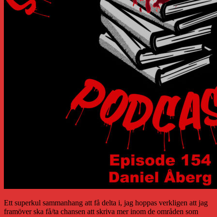
Ett superkul sammanhang att få delta i, jag hoppas verkligen att jag
framöver ska få/ta chansen att skriva mer inom de områden som