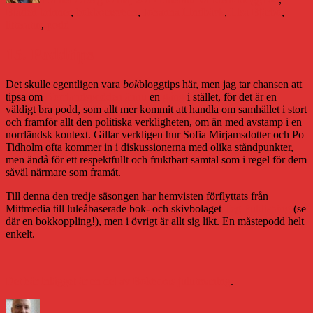
Bladen brinner
,
bokbranschen
,
Johanna Lindbäck
,
Lisa Bjärbo
,
litteratur
,
podd
15. Poddtips
Det skulle egentligen vara
bok
bloggtips här, men jag tar chansen att
tipsa om
Norrlandspodden
ännu
en
gång
i stället, för det är en
väldigt bra podd, som allt mer kommit att handla om samhället i stort
och framför allt den politiska verkligheten, om än med avstamp i en
norrländsk kontext. Gillar verkligen hur Sofia Mirjamsdotter och Po
Tidholm ofta kommer in i diskussionerna med olika ståndpunkter,
men ändå för ett respektfullt och fruktbart samtal som i regel för dem
såväl närmare som framåt.
Till denna den tredje säsongen har hemvisten förflyttats från
Mittmedia till luleåbaserade bok- och skivbolaget
Teg Publishing
(se
där en bokkoppling!), men i övrigt är allt sig likt. En måstepodd helt
enkelt.
——
Det här inlägget är en del av Bokhoras julutmaning
.
Författare
Publicerat
Kategorier