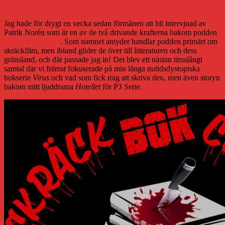
Intervjuad i podden Skräckfilmcirkeln
Jag hade för drygt en vecka sedan förmånen att bli intervjuad av
Patrik Norén som är en av de två drivande krafterna bakom podden
Skräckfilmcirkeln
. Som namnet antyder handlar podden primärt om
skräckfilm, men ibland glider de över till litteraturen och dess
gränsland, och där passade jag in! Det blev ett nästan timslångt
samtal där vi främst fokuserade på min långa nutidsdystopiska
bokserie
Virus
och vad som fick mig att skriva den, men även storyn
bakom mitt ljuddrama
Hotellet
för P3 Serie.