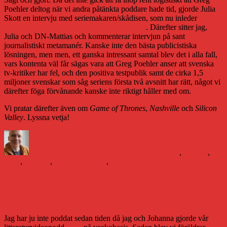
Poehler deltog när vi andra påtänkta poddare hade tid, gjorde Julia
Skott en intervju med seriemakaren/skådisen, som nu inleder
det
femte avsnittet av podden som släpptes i dag
. Därefter sitter jag,
Julia och DN-Mattias och kommenterar intervjun på sant
journalistiskt metamanér. Kanske inte den bästa publicistiska
lösningen, men men, ett ganska intressant samtal blev det i alla fall,
vars kontenta väl får sägas vara att Greg Poehler anser att svenska
tv-kritiker har fel, och den positiva testpublik samt de cirka 1,5
miljoner svenskar som såg seriens första två avsnitt har rätt, något vi
därefter föga förvånande kanske inte riktigt håller med om.
Vi pratar därefter även om
Game of Thrones
,
Nashville
och
Silicon
Valley
. Lyssna vetja!
Författare
Publicerat
Kategorier
Etiketter
den
Daniel Åberg
15 april 2014
Media
Greg Poehler
,
podcast
,
podd
,
TVdags
,
TVdags-podden
,
Welcome to Sweden
Jag snackar Veronica Mars i TVdags-
podden
Jag har ju inte poddat sedan tiden då jag och Johanna gjorde vår