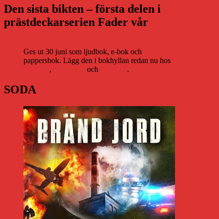
för
de
Den sista bikten – första delen i
inlägg
allihopa
prästdeckarserien Fader vår
Ges ut 30 juni som ljudbok, e-bok och
pappersbok. Lägg den i bokhyllan redan nu hos
Storytel
,
Bookbeat
och
Nextory
.
SODA