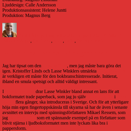
Ljuddesign: Calle Andersson
Produktionsassistent: Helene Juntti
Produktion: Magnus Berg
Författare
Publicerat
Kategorier
Etik
den
Daniel Åberg
21 augusti 2021
21 augusti 2021
Författande
Fäbodbröllopet
,
ljuddrama
,
podd
,
radio
,
Sveriges Radio
Favorittips i repris: Förlagspodden
Jag har tipsat om den
en gång förut
, men jag måste bara göra det
igen. Kristoffer Linds och Lasse Winklers utmärkta
Förlagspodden
är verkligen ett måste för den bokbranschintresserade. Initierat,
ibland en smula spetsigt och alltid väldigt intressant.
I
senaste avsnittet
drar Lasse Winkler bland annat en lans för att
bokformatet trade paperback, som jag ju själv
propagerat för
i
dessa
spalter
flera gånger, ska introduceras i Sverige. Och för att ytterligare
höja min egen fingertoppskänsla till skyarna så har de även i senaste
avsnittet en intervju med spänningsförfattaren Mikael Ressem, som
jag
skrev om i fjol
som ett spännande exempel på en författare som
blivit stjärna i ljudboksformatet men inte lyckats lika bra i
pappersform.