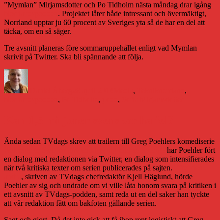
”Mymlan” Mirjamsdotter och Po Tidholm nästa måndag drar igång
Norrlandspodden
. Projektet låter både intressant och övermäktigt,
Norrland upptar ju 60 procent av Sveriges yta så de har en del att
täcka, om en så säger.
Tre avsnitt planeras före sommaruppehållet enligt vad Mymlan
skrivit på Twitter. Ska bli spännande att följa.
Författare
Publicerat
Kategorier
Etiketter
den
Daniel Åberg
28 april 2014
Media
,
Teknik
norrland
,
Norrlandspodden
,
Po Tidholm
,
podd
,
Sofia Mirjamsdotter
Kan 1,5 miljoner svenskar ha fel?
Ända sedan TVdags skrev att trailern till Greg Poehlers komediserie
Welcome to Sweden
gav en klyschig bild av Sverige
har Poehler fört
en dialog med redaktionen via Twitter, en dialog som intensifierades
när två kritiska texter om serien publicerades på sajten.
Efter den
andra
, skriven av TVdags chefredaktör Kjell Häglund, hörde
Poehler av sig och undrade om vi ville låta honom svara på kritiken i
ett avsnitt av TVdags-podden, samt reda ut en del saker han tyckte
att vår redaktion fått om bakfoten gällande serien.
Sagt och gjort. Då det inte gick att få ihop rent logistiskt att Greg