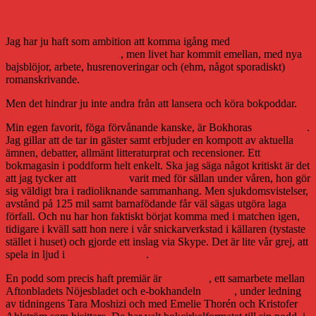
Bokpoddar har de allihopa
Jag har ju haft som ambition att komma igång med
någon sorts
bokbranschliknande podd
, men livet har kommit emellan, med nya
bajsblöjor, arbete, husrenoveringar och (ehm, något sporadiskt)
romanskrivande.
Men det hindrar ju inte andra från att lansera och köra bokpoddar.
Min egen favorit, föga förvånande kanske, är Bokhoras
Bokpodden
.
Jag gillar att de tar in gäster samt erbjuder en kompott av aktuella
ämnen, debatter, allmänt litteraturprat och recensioner. Ett
bokmagasin i poddform helt enkelt. Ska jag säga något kritiskt är det
att jag tycker att
min hustru
varit med för sällan under våren, hon gör
sig väldigt bra i radioliknande sammanhang. Men sjukdomsvistelser,
avstånd på 125 mil samt barnafödande får väl sägas utgöra laga
förfall. Och nu har hon faktiskt börjat komma med i matchen igen,
tidigare i kväll satt hon nere i vår snickarverkstad i källaren (tystaste
stället i huset) och gjorde ett inslag via Skype. Det är lite vår grej, att
spela in ljud i
egna källarlokaler
.
En podd som precis haft premiär är
Bokmärkt
, ett samarbete mellan
Aftonbladets Nöjesbladet och e-bokhandeln
Bokon
, under ledning
av tidningens Tara Moshizi och med Emelie Thorén och Kristofer