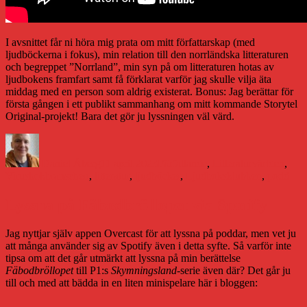
I avsnittet får ni höra mig prata om mitt författarskap (med
ljudböckerna i fokus), min relation till den norrländska litteraturen
och begreppet ”Norrland”, min syn på om litteraturen hotas av
ljudbokens framfart samt få förklarat varför jag skulle vilja äta
middag med en person som aldrig existerat. Bonus: Jag berättar för
första gången i ett publikt sammanhang om mitt kommande Storytel
Original-projekt! Bara det gör ju lyssningen väl värd.
Författare
Publicerat
Kategorier
den
Daniel Åberg
11 april 2023
Författande
,
Litteraturvärlden
,
Etiketter
Virus
bokbranschen
,
litteratur
,
ljudböcker
,
Ljudboksklubben
,
podd
Lyssna på Fäbodbröllopet via Spotify
Jag nyttjar själv appen Overcast för att lyssna på poddar, men vet ju
att många använder sig av Spotify även i detta syfte. Så varför inte
tipsa om att det går utmärkt att lyssna på min berättelse
Fäbodbröllopet
till P1:s
Skymningsland
-serie även där? Det går ju
till och med att bädda in en liten minispelare här i bloggen: