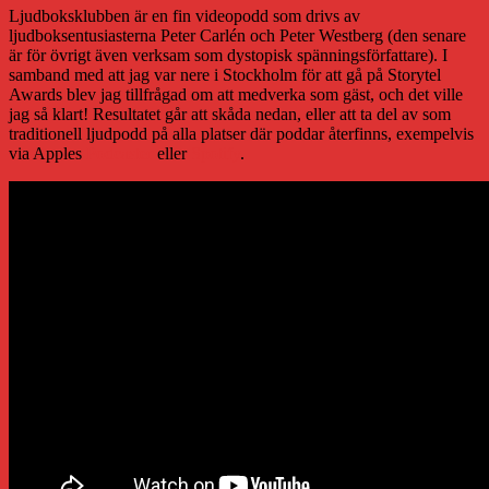
Ljudboksklubben är en fin videopodd som drivs av
ljudboksentusiasterna Peter Carlén och Peter Westberg (den senare
är för övrigt även verksam som dystopisk spänningsförfattare). I
samband med att jag var nere i Stockholm för att gå på Storytel
Awards blev jag tillfrågad om att medverka som gäst, och det ville
jag så klart! Resultatet går att skåda nedan, eller att ta del av som
traditionell ljudpodd på alla platser där poddar återfinns, exempelvis
via Apples
Podcaster
eller
Spotify
.