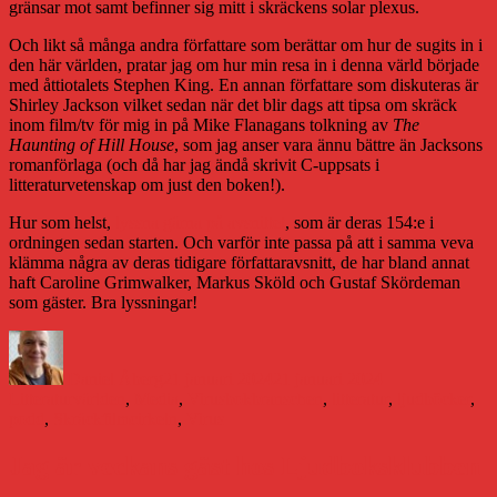
gränsar mot samt befinner sig mitt i skräckens solar plexus.
Och likt så många andra författare som berättar om hur de sugits in i
den här världen, pratar jag om hur min resa in i denna värld började
med åttiotalets Stephen King. En annan författare som diskuteras är
Shirley Jackson vilket sedan när det blir dags att tipsa om skräck
inom film/tv för mig in på Mike Flanagans tolkning av
The
Haunting of Hill House
, som jag anser vara ännu bättre än Jacksons
romanförlaga (och då har jag ändå skrivit C-uppsats i
litteraturvetenskap om just den boken!).
Hur som helst,
lyssna gärna på avsnittet
, som är deras 154:e i
ordningen sedan starten. Och varför inte passa på att i samma veva
klämma några av deras tidigare författaravsnitt, de har bland annat
haft Caroline Grimwalker, Markus Sköld och Gustaf Skördeman
som gäster. Bra lyssningar!
Författare
Publicerat
Kategorier
den
Daniel Åberg
21 januari 2024
21 januari 2024
Etiketter
Litteraturvärlden
,
Media
,
Virus
bokbranschen
,
litteratur
,
ljudböcker
,
podd
,
Skräckfilmcirkeln
,
Virus
Jag är veckans gäst hos Ljudboksklubben