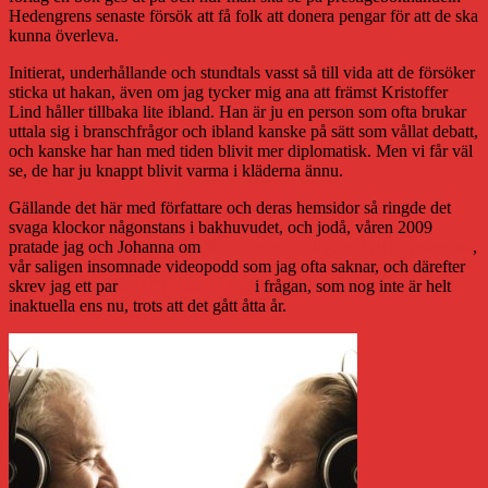
Hedengrens senaste försök att få folk att donera pengar för att de ska
kunna överleva.
Initierat, underhållande och stundtals vasst så till vida att de försöker
sticka ut hakan, även om jag tycker mig ana att främst Kristoffer
Lind håller tillbaka lite ibland. Han är ju en person som ofta brukar
uttala sig i branschfrågor och ibland kanske på sätt som vållat debatt,
och kanske har han med tiden blivit mer diplomatisk. Men vi får väl
se, de har ju knappt blivit varma i kläderna ännu.
Gällande det här med författare och deras hemsidor så ringde det
svaga klockor någonstans i bakhuvudet, och jodå, våren 2009
pratade jag och Johanna om
författare som bloggar i ett DJtv-avsnitt
,
vår saligen insomnade videopodd som jag ofta saknar, och därefter
skrev jag ett par
uppföljande
inlägg
i frågan, som nog inte är helt
inaktuella ens nu, trots att det gått åtta år.