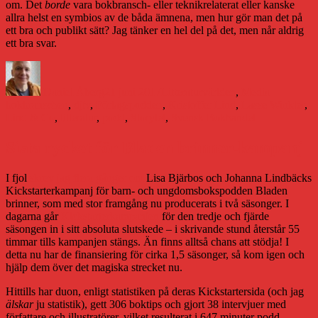
om. Det
borde
vara bokbransch- eller teknikrelaterat eller kanske
allra helst en symbios av de båda ämnena, men hur gör man det på
ett bra och publikt sätt? Jag tänker en hel del på det, men når aldrig
ett bra svar.
Författare
Publicerat
Kategorier
Etiketter
den
Daniel Åberg
21 juni 2017
Litteraturvärlden
,
Media
bokbranschen
,
djtv
,
Förlagspodden
,
Kristoffer Lind
,
Lasse Winkler
,
Lind & Co
,
litteratur
,
podd
,
Storytel
,
Svensk Bokhandel
Sista rycket för Bladen brinner-kampanj
I fjol
skrev jag flera gånger om
Lisa Bjärbos och Johanna Lindbäcks
Kickstarterkampanj för barn- och ungdomsbokspodden Bladen
brinner, som med stor framgång nu producerats i två säsonger. I
dagarna går
Kickstarterkampanjen
för den tredje och fjärde
säsongen in i sitt absoluta slutskede – i skrivande stund återstår 55
timmar tills kampanjen stängs. Än finns alltså chans att stödja! I
detta nu har de finansiering för cirka 1,5 säsonger, så kom igen och
hjälp dem över det magiska strecket nu.
Hittills har duon, enligt statistiken på deras Kickstartersida (och jag
älskar
ju statistik), gett 306 boktips och gjort 38 intervjuer med
författare och illustratörer, vilket resulterat i 647 minuter podd.