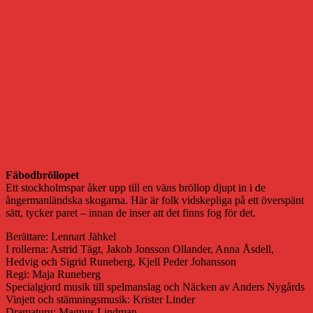
Fäbodbröllopet
Ett stockholmspar åker upp till en väns bröllop djupt in i de
ångermanländska skogarna. Här är folk vidskepliga på ett överspänt
sätt, tycker paret – innan de inser att det finns fog för det.
Berättare: Lennart Jähkel
I rollerna: Astrid Tägt, Jakob Jonsson Ollander, Anna Åsdell,
Hedvig och Sigrid Runeberg, Kjell Peder Johansson
Regi: Maja Runeberg
Specialgjord musik till spelmanslag och Näcken av Anders Nygårds
Vinjett och stämningsmusik: Krister Linder
Dramaturg: Magnus Lindman