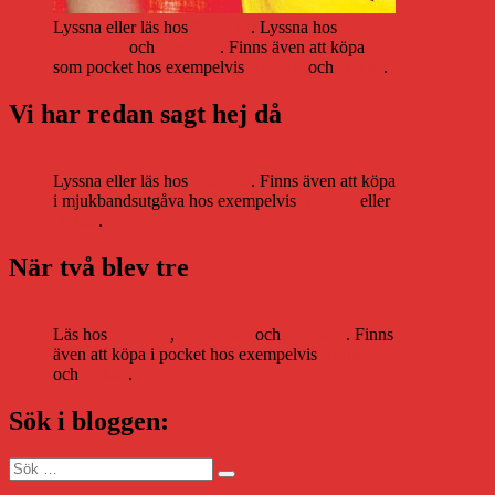
Lyssna eller läs hos
Storytel
. Lyssna hos
Bookbeat
och
Nextory
. Finns även att köpa
som pocket hos exempelvis
Adlibris
och
Bokus
.
Vi har redan sagt hej då
Lyssna eller läs hos
Storytel
. Finns även att köpa
i mjukbandsutgåva hos exempelvis
Adlibris
eller
Bokus
.
När två blev tre
Läs hos
Storytel
,
Bookbeat
och
Nextory
. Finns
även att köpa i pocket hos exempelvis
Adlibris
och
Bokus
.
Sök i bloggen:
Sök
Sök
efter: