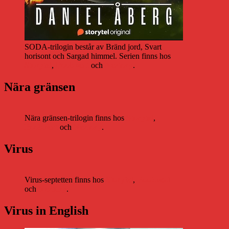
SODA-trilogin består av Bränd jord, Svart
horisont och Sargad himmel. Serien finns hos
Storytel
,
Bookbeat
och
Nextory
.
Nära gränsen
Nära gränsen-trilogin finns hos
Storytel
,
Bookbeat
och
Nextory
.
Virus
Virus-septetten finns hos
Storytel
,
Bookbeat
och
Nextory
.
Virus in English