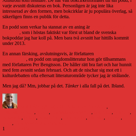
Ahlström som bisittare. De har valt bokcirkelformatet till sin podd, i
varje avsnitt diskuteras en bok. Personligen är jag inte lika
intresserad av den formen, men bokcirklar är ju populära överlag, så
säkerligen finns en publik för detta.
En podd som verkar ha stannat av en aning är
Printz Publishings
Horunge
, som i höstas faktiskt var först ut bland de svenska
bokpoddar jag har koll på. Men bara två avsnitt har hittills kommit
under 2013.
En annan färsking, avslutningsvis, är författaren
Lisa Bjärbos
Allt vi
säger är sant
, en podd om ungdomslitteratur hon gör tillsammans
med författaren Per Bengtsson. De håller rätt bra fart och har hunnit
med fem avsnitt sedan februari. Och att de nischar sig mot ett i
kulturdebatten ofta eftersatt litteraturområde tycker jag är strålande.
Men jag då? Mm, jobbar på det.
Tänker
i alla fall på det. Ibland.
Författare
Publicerat
Kategorier
den
Daniel Åberg
8 maj 2013
Boken och framtiden
,
Etiketter
Litteraturvärlden
,
Media
,
Teknik
bokbranschen
,
bokcirkel
,
bokhora
,
Bokmärkt
,
bokon
,
Bokpodden
,
Lisa Bjärbo
,
litteratur
,
podcast
,
till
podd
,
Tara Moshizi
2 kommentarer
Sidnumrering
Sida
Sida
Bokpoddar
1
2
Nästa sida
har