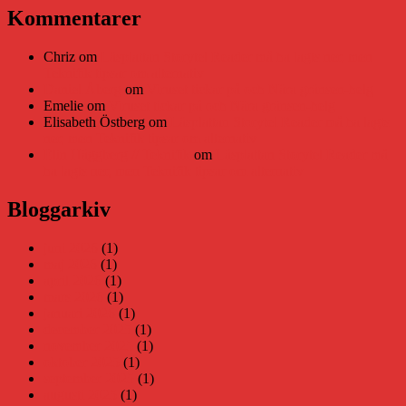
Kommentarer
Chriz
om
Läsplattan Storytel Reader må ha lagts ner, men
Teknifik tipsar om alternativ
Daniel Åberg
om
Viruset tickar på och Nära gränsen-helg
Emelie
om
Viruset tickar på och Nära gränsen-helg
Elisabeth Östberg
om
Läsplattan Storytel Reader må ha lagts
ner, men Teknifik tipsar om alternativ
Elin Häggberg // Teknifik
om
Läsplattan Storytel Reader må
ha lagts ner, men Teknifik tipsar om alternativ
Bloggarkiv
juni 2026
(1)
maj 2026
(1)
april 2026
(1)
mars 2026
(1)
januari 2026
(1)
december 2025
(1)
november 2025
(1)
oktober 2025
(1)
september 2025
(1)
augusti 2025
(1)