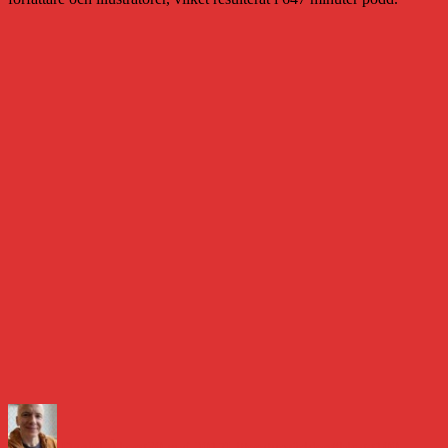
Författare
Publicerat
Kategorier
Etiketter
den
Daniel Åberg
30 maj 2017
Litteraturvärlden
#blogg100
,