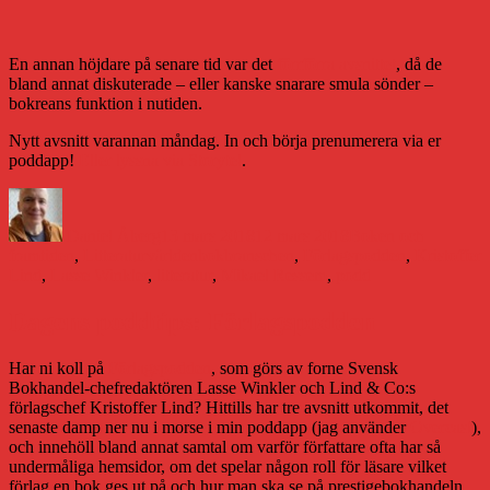
En annan höjdare på senare tid var det
förrförra avsnittet
, då de
bland annat diskuterade – eller kanske snarare smula sönder –
bokreans funktion i nutiden.
Nytt avsnitt varannan måndag. In och börja prenumerera via er
poddapp!
Eller lyssna via Storytel
.
Författare
Publicerat
Kategorier
den
Daniel Åberg
13 mars 2018
12 mars 2018
Boken och
Etiketter
framtiden
,
Litteraturvärlden
bokbranschen
,
Förlagspodden
,
Kristoffer
Lind
,
Lasse Winkler
,
litteratur
,
Mikael Ressem
,
podd
Dagens poddtips: Förlagspodden
Har ni koll på
Förlagspodden
, som görs av forne Svensk
Bokhandel-chefredaktören Lasse Winkler och Lind & Co:s
förlagschef Kristoffer Lind? Hittills har tre avsnitt utkommit, det
senaste damp ner nu i morse i min poddapp (jag använder
Overcast
),
och innehöll bland annat samtal om varför författare ofta har så
undermåliga hemsidor, om det spelar någon roll för läsare vilket
förlag en bok ges ut på och hur man ska se på prestigebokhandeln