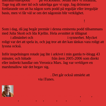
litteraturvideopodd
DJtv
på veckobasis. Sedan blev vi föräldrar,
Tage tog allt mer tid och sakteliga gav vi upp. Jag drömmer
fortfarande om att ha någon sorts podd på reguljär eller irreguljär
basis, men vi får väl se om det någonsin blir verklighet.
Tur då att det går att vara med i TVdags-podden ibland
!
Som i dag, då jag begår premiär i denna eminenta podd tillsammans
med Julia Skott och Ida Kjellin. Hela avsnittet är tillägnat
Veronica
Mars
i allmänhet och
Veronica Mars-filmen
i synnerhet. Mycket
roligt var det att spela in, och jag tror att det kan tänkas vara roligt att
lyssna också.
Inför inspelningen rotade jag lite i arkivet i min gamla tv-blogg 43
minuter, och hittade
18 (!) inlägg
från åren 2005-2006 som direkt
eller indirekt handlar om Veronica Mars. Jag var
verkligen
en
marshmallow när det begav sig.
Här går vårt avsnitt att ladda ned
. Det går också utmärkt att
prenumerera på podden
via iTunes.
Författare
Publicerat
Kategorier
E
den
Daniel Åberg
20 mars 2014
Litteraturvärlden
,
Media
,
Teknik
#blogg100
,
43 minuter
,
djtv
,
podcast
,
podd
,
TVdags
,
Veronica Mars