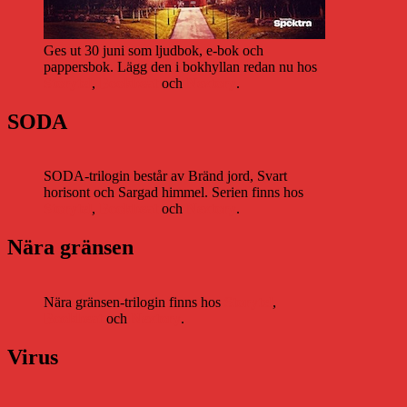
Ges ut 30 juni som ljudbok, e-bok och
pappersbok. Lägg den i bokhyllan redan nu hos
Storytel
,
Bookbeat
och
Nextory
.
SODA
SODA-trilogin består av Bränd jord, Svart
horisont och Sargad himmel. Serien finns hos
Storytel
,
Bookbeat
och
Nextory
.
Nära gränsen
Nära gränsen-trilogin finns hos
Storytel
,
Bookbeat
och
Nextory
.
Virus