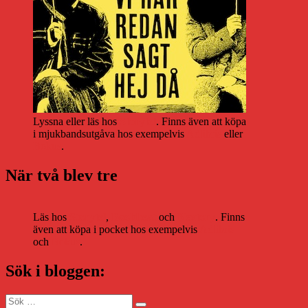
Lyssna eller läs hos
Storytel
. Finns även att köpa
i mjukbandsutgåva hos exempelvis
Adlibris
eller
Bokus
.
När två blev tre
Läs hos
Storytel
,
Bookbeat
och
Nextory
. Finns
även att köpa i pocket hos exempelvis
Adlibris
och
Bokus
.
Sök i bloggen:
Sök