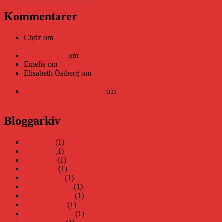
Sök
efter:
Kommentarer
Chriz
om
Läsplattan Storytel Reader må ha lagts ner, men
Teknifik tipsar om alternativ
Daniel Åberg
om
Viruset tickar på och Nära gränsen-helg
Emelie
om
Viruset tickar på och Nära gränsen-helg
Elisabeth Östberg
om
Läsplattan Storytel Reader må ha lagts
ner, men Teknifik tipsar om alternativ
Elin Häggberg // Teknifik
om
Läsplattan Storytel Reader må
ha lagts ner, men Teknifik tipsar om alternativ
Bloggarkiv
juni 2026
(1)
maj 2026
(1)
april 2026
(1)
mars 2026
(1)
januari 2026
(1)
december 2025
(1)
november 2025
(1)
oktober 2025
(1)
september 2025
(1)