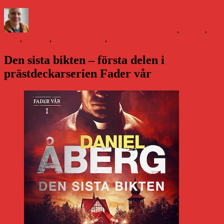
Författare
Publicerat
Kategorier
Etiketter
den
Daniel Åberg
15 april 2014
Media
Greg Poehler
,
podcast
,
podd
,
TVdags
,
TVdags-podden
,
Welcome to Sweden
Den sista bikten – första delen i
prästdeckarserien Fader vår