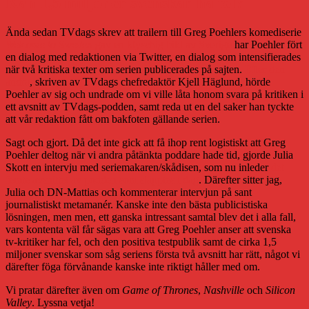
Kan 1,5 miljoner svenskar ha fel?
Ända sedan TVdags skrev att trailern till Greg Poehlers komediserie
Welcome to Sweden
gav en klyschig bild av Sverige
har Poehler fört
en dialog med redaktionen via Twitter, en dialog som intensifierades
när två kritiska texter om serien publicerades på sajten.
Efter den
andra
, skriven av TVdags chefredaktör Kjell Häglund, hörde
Poehler av sig och undrade om vi ville låta honom svara på kritiken i
ett avsnitt av TVdags-podden, samt reda ut en del saker han tyckte
att vår redaktion fått om bakfoten gällande serien.
Sagt och gjort. Då det inte gick att få ihop rent logistiskt att Greg
Poehler deltog när vi andra påtänkta poddare hade tid, gjorde Julia
Skott en intervju med seriemakaren/skådisen, som nu inleder
det
femte avsnittet av podden som släpptes i dag
. Därefter sitter jag,
Julia och DN-Mattias och kommenterar intervjun på sant
journalistiskt metamanér. Kanske inte den bästa publicistiska
lösningen, men men, ett ganska intressant samtal blev det i alla fall,
vars kontenta väl får sägas vara att Greg Poehler anser att svenska
tv-kritiker har fel, och den positiva testpublik samt de cirka 1,5
miljoner svenskar som såg seriens första två avsnitt har rätt, något vi
därefter föga förvånande kanske inte riktigt håller med om.
Vi pratar därefter även om
Game of Thrones
,
Nashville
och
Silicon
Valley
. Lyssna vetja!