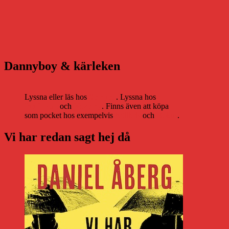
Dannyboy & kärleken
Lyssna eller läs hos
Storytel
. Lyssna hos
Bookbeat
och
Nextory
. Finns även att köpa
som pocket hos exempelvis
Adlibris
och
Bokus
.
Vi har redan sagt hej då