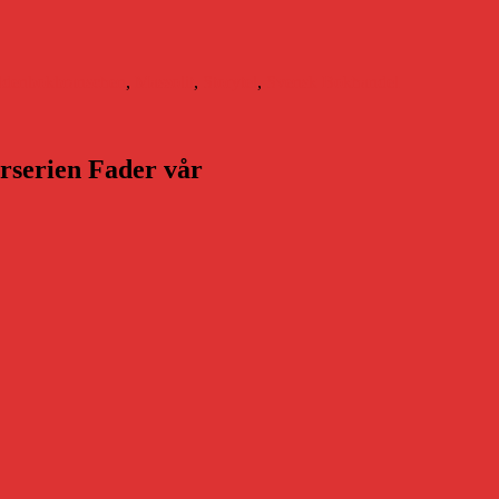
Etiketter
rlden
bokbranschen
,
Massolit
,
Storytel
,
Svensk Bokhandel
arserien Fader vår