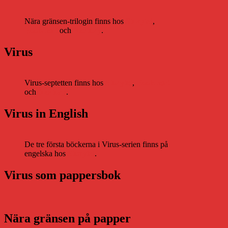
Nära gränsen-trilogin finns hos
Storytel
,
Bookbeat
och
Nextory
.
Virus
Virus-septetten finns hos
Storytel
,
Bookbeat
och
Nextory
.
Virus in English
De tre första böckerna i Virus-serien finns på
engelska hos
Storytel
.
Virus som pappersbok
Nära gränsen på papper