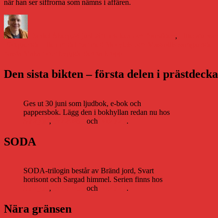
när han ser siffrorna som nämns i affären.
Författare
Publicerat
Kategorier
den
Daniel Åberg
24 juni 2015
Boken och framtiden
,
Litteraturvä
Inläggsnavigering
Föregående
Föregående
Lite om det här med Storytels och Massolits samgående
Nästa
inlägg:
Nästa
Makaroner byggde denna kropp
inlägg:
Den sista bikten – första delen i prästdeck
Ges ut 30 juni som ljudbok, e-bok och
pappersbok. Lägg den i bokhyllan redan nu hos
Storytel
,
Bookbeat
och
Nextory
.
SODA
SODA-trilogin består av Bränd jord, Svart
horisont och Sargad himmel. Serien finns hos
Storytel
,
Bookbeat
och
Nextory
.
Nära gränsen