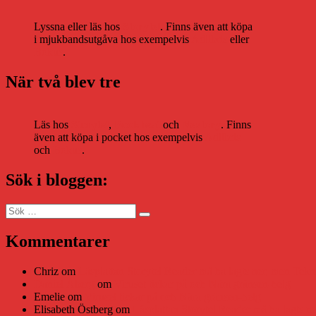
Lyssna eller läs hos
Storytel
. Finns även att köpa
i mjukbandsutgåva hos exempelvis
Adlibris
eller
Bokus
.
När två blev tre
Läs hos
Storytel
,
Bookbeat
och
Nextory
. Finns
även att köpa i pocket hos exempelvis
Adlibris
och
Bokus
.
Sök i bloggen:
Sök
Sök
efter:
Kommentarer
Chriz
om
Läsplattan Storytel Reader må ha lagts ner, men Tekni
Daniel Åberg
om
Viruset tickar på och Nära gränsen-helg
Emelie
om
Viruset tickar på och Nära gränsen-helg
Elisabeth Östberg
om
Läsplattan Storytel Reader må ha lagts ne