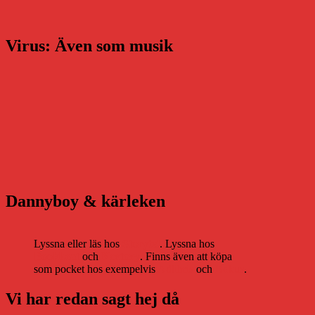
Virus: Även som musik
Dannyboy & kärleken
Lyssna eller läs hos
Storytel
. Lyssna hos
Bookbeat
och
Nextory
. Finns även att köpa
som pocket hos exempelvis
Adlibris
och
Bokus
.
Vi har redan sagt hej då