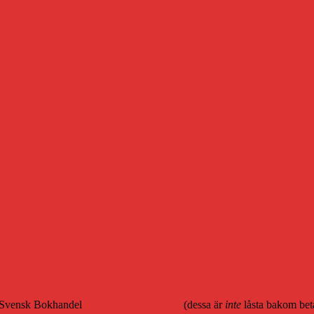
på Svensk Bokhandel
skrivit ett blogginlägg
(dessa är
inte
låsta bakom beta