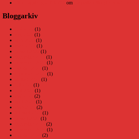
Elin Häggberg // Teknifik
om
Läsplattan Storytel Reader må ha 
Bloggarkiv
juni 2026
(1)
maj 2026
(1)
april 2026
(1)
mars 2026
(1)
januari 2026
(1)
december 2025
(1)
november 2025
(1)
oktober 2025
(1)
september 2025
(1)
augusti 2025
(1)
juli 2025
(1)
juni 2025
(1)
maj 2025
(2)
april 2025
(1)
mars 2025
(2)
februari 2025
(1)
januari 2025
(1)
december 2024
(2)
november 2024
(1)
oktober 2024
(2)