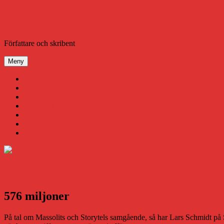
Hoppa
till
innehåll
Daniel Åberg
Författare och skribent
Meny
Virus
Nära gränsen
SODA
Avbrottet
Tidigare böcker
Om mig
Kontakt & Press
576 miljoner
På tal om Massolits och Storytels samgående, så har Lars Schmidt 