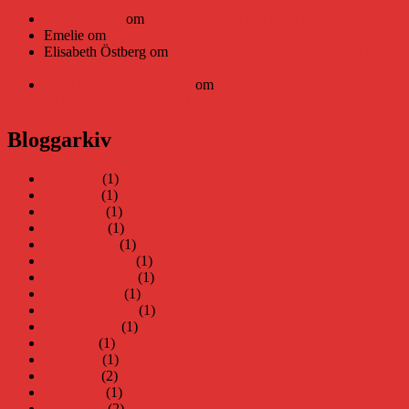
Teknifik tipsar om alternativ
Daniel Åberg
om
Viruset tickar på och Nära gränsen-helg
Emelie
om
Viruset tickar på och Nära gränsen-helg
Elisabeth Östberg
om
Läsplattan Storytel Reader må ha lagts
ner, men Teknifik tipsar om alternativ
Elin Häggberg // Teknifik
om
Läsplattan Storytel Reader må
ha lagts ner, men Teknifik tipsar om alternativ
Bloggarkiv
juni 2026
(1)
maj 2026
(1)
april 2026
(1)
mars 2026
(1)
januari 2026
(1)
december 2025
(1)
november 2025
(1)
oktober 2025
(1)
september 2025
(1)
augusti 2025
(1)
juli 2025
(1)
juni 2025
(1)
maj 2025
(2)
april 2025
(1)
mars 2025
(2)