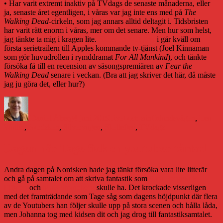
• Har varit extremt inaktiv på TVdags de senaste månaderna, eller
ja, senaste året egentligen, i våras var jag inte ens med på
The
Walking Dead
-cirkeln, som jag annars alltid deltagit i. Tidsbristen
har varit rätt enorm i våras, mer om det senare. Men hur som helst,
jag tänkte ta mig i kragen lite.
Skrev en kort grej
i går kväll om
första serietrailern till Apples kommande tv-tjänst (Joel Kinnaman
som gör huvudrollen i rymddramat
For All Mankind
), och tänkte
försöka få till en recension av säsongspremiären av
Fear the
Walking Dead
senare i veckan. (Bra att jag skriver det här, då måste
jag ju göra det, eller hur?)
Författare
Publicerat
Kategorier
Etiketter
den
Daniel Åberg
4 juni 2019
Livet och sånt
Inlandsvägen
,
Lea
Wallin
,
Nordsken
,
Silvervägen
,
Skellefteå
,
TVdags
Dagen när Tage fick en youtuber tårtad
Andra dagen på Nordsken hade jag tänkt försöka vara lite litterär
och gå på samtalet om att skriva fantastik som
Sara Bergmark
Elfgren
och
Mats Strandberg
skulle ha. Det krockade visserligen
med det framträdande som Tage såg som dagens höjdpunkt där flera
av de Youtubers han följer skulle upp på stora scenen och hålla låda,
men Johanna tog med kidsen dit och jag drog till fantastiksamtalet.