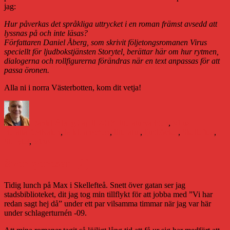
jag:
Hur påverkas det språkliga uttrycket i en roman främst avsedd att
lyssnas på och inte läsas?
Författaren Daniel Åberg, som skrivit följetongsromanen Virus
speciellt för ljudbokstjänsten Storytel, berättar här om hur rytmen,
dialogerna och rollfigurerna förändras när en text anpassas för att
passa öronen.
Alla ni i norra Västerbotten, kom dit vetja!
Författare
Publicerat
Kategorier
Etiketter
den
Daniel Åberg
9 april 2018
Litteraturvärlden
,
Virus
Berättarfestivalen
,
bokbranschen
,
litteratur
,
ljudböcker
,
Skellefteå
,
Storytel
,
Virus
Sverigeresan (2)
Tidig lunch på Max i Skellefteå. Snett över gatan ser jag
stadsbiblioteket, dit jag tog min tillflykt för att jobba med ”Vi har
redan sagt hej då” under ett par vilsamma timmar när jag var här
under schlagerturnén -09.