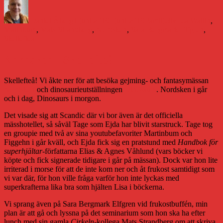
Författare
Publicerat
Kategorier
Etiketter
den
Daniel Åberg
1 juni 2019
3 juni 2019
Familjeliv
Lea Wallin
,
Matinbum
,
Mats Strandberg
,
Nordsken
,
Sara Bergmark Elfgren
,
Skellefteå
Nordsken i Skellefteå
Skellefteå! Vi åkte ner för att besöka gejming- och fantasymässan
Nordsken
och dinosaurieutställningen
Dinosaurs
. Nordsken i går
och i dag, Dinosaurs i morgon.
Det visade sig att Scandic där vi bor även är det officiella
mässhotellet, så såväl Tage som Ejda har blivit starstruck. Tage tog
en groupie med två av sina youtubefavoriter Martinbum och
Figgehn i går kväll, och Ejda fick sig en pratstund med
Handbok för
superhjältar
-författarna Elias & Agnes Våhlund (vars böcker vi
köpte och fick signerade tidigare i går på mässan). Dock var hon lite
irriterad i morse för att de inte kom ner och åt frukost samtidigt som
vi var där, för hon ville fråga varför hon inte lyckas med
superkrafterna lika bra som hjälten Lisa i böckerna.
Vi sprang även på Sara Bergmark Elfgren vid frukostbuffén, min
plan är att gå och lyssna på det seminarium som hon ska ha efter
lunch med sin gamla
Cirkeln
-kollega Mats Strandberg om att skriva