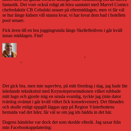
fantastik. Det vore också roligt att höra samtalet med Marvel Comics
chefredaktör CB Cebulski senare på eftermiddagen, men vi får väl
se hur länge kidsen vill stanna kvar, vi har lovat dem bad i hotellets
pool senare.
Fick även till en bra joggingrunda längs Skellefteälven i går kväll
innan middagen. Fint!
Författare
Publicerat
Kategorier
Etikette
den
Daniel Åberg
31 maj 2019
Familjeliv
,
Litteraturvärlden
Nordsken
,
Skellefteå
Bra föredrag, superbra jogg
Det gick bra, men inte
superbra
, på mitt föredrag i dag, jag hade lite
inledande teknikstrul med Keynotepresentationen vilket rubbade
mitt lugn och gjorde mig en smula svamlig, tyckte jag (min dator
tvärdog oväntat i går kväll vilket fick konsekvenser). Det filmades
och skulle enligt uppgift läggas upp på Region Västerbottens
hemsida vad det lider, får väl se om jag ids bädda in det här.
Dagens händelse var dock det som skedde efteråt. Jag saxar från
min Facebookuppdatering: