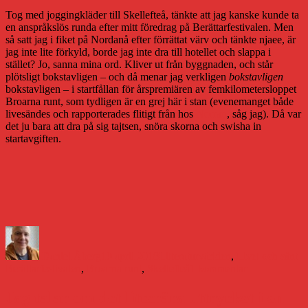
Tog med joggingkläder till Skellefteå, tänkte att jag kanske kunde ta
en anspråkslös runda efter mitt föredrag på Berättarfestivalen. Men
så satt jag i fiket på Nordanå efter förrättat värv och tänkte njaee, är
jag inte lite förkyld, borde jag inte dra till hotellet och slappa i
stället? Jo, sanna mina ord. Kliver ut från byggnaden, och står
plötsligt bokstavligen – och då menar jag verkligen
bokstavligen
bokstavligen – i startfållan för årspremiären av femkilometersloppet
Broarna runt, som tydligen är en grej här i stan (evenemanget både
livesändes och rapporterades flitigt från hos
Norran
, såg jag). Då var
det ju bara att dra på sig tajtsen, snöra skorna och swisha in
startavgiften.
Författare
Publicerat
Kategorier
Et
den
Daniel Åberg
10 april 2018
Litteraturvärlden
,
Livet och sånt
till
Berättarfestivalen
,
Broarna runt
,
Skellefteå
1 kommentar
Bra
föredrag,
Jag talar om det litterära uttrycket i en
superbra