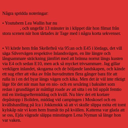
Blandad tisdagskompott
Några spridda noteringar:
• Youtubern Lea Wallin har nu
lagt ut en film från sin helg på
Nordsken
, och ungefär 13 minuter in i klippet där hon filmat från
stora scenen när hon tårtades är Tage med i några korta sekvenser.
Med bakgrund i helgens inlägg, alltså
.
• Vi körde hem från Skellefteå via 95:an och E45 i lördags, det vill
säga Silvervägen respektive Inlandsvägen, en lite längre och
långsammare sträckning jämfört med att bränna norrut längs kusten
via E4 och sedan E10, men ack så mycket trivsammare. Jag gillar
verkligen inlandet, skogarna och de böljande landskapen, och kände
ett sug efter att vika av från huvudrutten flera gånger bara för att
rulla in i en del byar längs vägen och kika. Men det är väl inte riktigt
läge för det när man har en nio- och en sexåring i baksätet som
redan i grundläget är måttligt roade av att sitta i en bil uppåt femtio
mil en lördagseftermiddag och kväll. Nu blev det ett kortare
depåstopp i Boliden, middag vid campingen i Moskosel och en
kvällshandling på Ica i Jokkmokk så att vi skulle slippa möta ett tomt
kylskåp när vi kom hem framåt tio på kvällen. Katterna var glada att
se oss, Ejda vägrade släppa minstingen Lena Nyman så länge hon
var vaken.