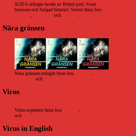
SODA-trilogin består av Bränd jord, Svart
horisont och Sargad himmel. Serien finns hos
Storytel
,
Bookbeat
och
Nextory
.
Nära gränsen
Nära gränsen-trilogin finns hos
Storytel
,
Bookbeat
och
Nextory
.
Virus
Virus-septetten finns hos
Storytel
,
Bookbeat
och
Nextory
.
Virus in English