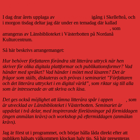
digital värld
jogg
I dag drar årets upplaga av
Berättarfestivalen
igång i Skellefteå, och
i morgon tisdag deltar jag där under en temadag där kallad
Författaren och det litterära uttrycket i en digital värld
, som
arrangeras av Länsbiblioteket i Västerbotten på Nordanå
Kulturcentrum.
Så här beskrivs arrangemanget:
Hur behöver författaren förändra sitt litterära uttryck när hen
skriver för olika digitala plattformar och publikationsformer? Vad
händer med språket? Vad händer i mötet med läsaren? Det är
frågor som ställs, diskuteras och prövas i seminariet ”Författaren
och det litterära uttrycket i en digital värld”, som riktar sig till alla
som är intresserade av att skriva och läsa.
Det ges också möjlighet att lämna litterära spår i appen
härlitt
, som
är utvecklad av Länsbiblioteket i Västerbotten. Seminariet är
uppdelat i två delar, med inspirerande föreläsningar på förmiddagen
(ingen anmälan krävs) och workshop på eftermiddagen (anmälan
krävs).
Jag är först ut i programmet, och börjar hålla låda direkt efter att
publiken hälsats välkommen klockan halv tio. Så här presenteras