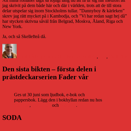
Att mina romaner tagit så löjligt lång tid att få ur sig har medfört att
jag skrivit på dem både här och där i världen, trots att de till stora
delar utspelar sig inom Stockholms tullar. ”Dannyboy & kärleken”
skrev jag rätt mycket på i Kambodja, och ”Vi har redan sagt hej då”
har stycken skrivna såväl från Belgrad, Moskva, Åland, Riga och
New York.
Ja, och så Skellefteå då.
Författare
Publicerat
Kategorier
Etiketter
den
Daniel Åberg
7 juni 2013
Livet och sånt
bila
,
resa
,
Skellefteå
Den sista bikten – första delen i
prästdeckarserien Fader vår
Ges ut 30 juni som ljudbok, e-bok och
pappersbok. Lägg den i bokhyllan redan nu hos
Storytel
,
Bookbeat
och
Nextory
.
SODA