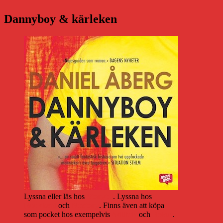
Dannyboy & kärleken
Lyssna eller läs hos
Storytel
. Lyssna hos
Bookbeat
och
Nextory
. Finns även att köpa
som pocket hos exempelvis
Adlibris
och
Bokus
.