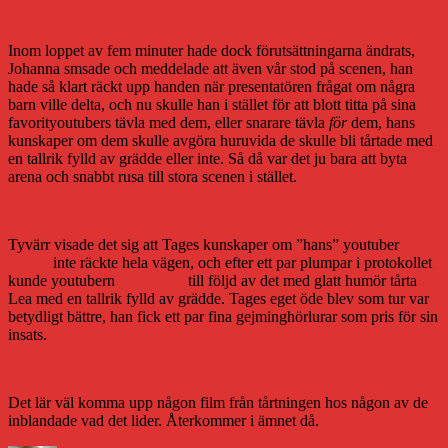
Inom loppet av fem minuter hade dock förutsättningarna ändrats,
Johanna smsade och meddelade att även vår stod på scenen, han
hade så klart räckt upp handen när presentatören frågat om några
barn ville delta, och nu skulle han i stället för att blott titta på sina
favorityoutubers tävla med dem, eller snarare tävla
för
dem, hans
kunskaper om dem skulle avgöra huruvida de skulle bli tårtade med
en tallrik fylld av grädde eller inte. Så då var det ju bara att byta
arena och snabbt rusa till stora scenen i stället.
Tyvärr visade det sig att Tages kunskaper om ”hans” youtuber
Lea
Wallin
inte räckte hela vägen, och efter ett par plumpar i protokollet
kunde youtubern
Matinbum
till följd av det med glatt humör tårta
Lea med en tallrik fylld av grädde. Tages eget öde blev som tur var
betydligt bättre, han fick ett par fina gejminghörlurar som pris för sin
insats.
Det lär väl komma upp någon film från tårtningen hos någon av de
inblandade vad det lider. Återkommer i ämnet då.