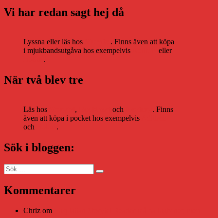
Vi har redan sagt hej då
Lyssna eller läs hos
Storytel
. Finns även att köpa
i mjukbandsutgåva hos exempelvis
Adlibris
eller
Bokus
.
När två blev tre
Läs hos
Storytel
,
Bookbeat
och
Nextory
. Finns
även att köpa i pocket hos exempelvis
Adlibris
och
Bokus
.
Sök i bloggen:
Sök
Sök
efter:
Kommentarer
Chriz
om
Läsplattan Storytel Reader må ha lagts ner, men