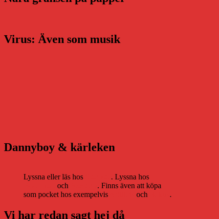
Virus: Även som musik
Dannyboy & kärleken
Lyssna eller läs hos
Storytel
. Lyssna hos
Bookbeat
och
Nextory
. Finns även att köpa
som pocket hos exempelvis
Adlibris
och
Bokus
.
Vi har redan sagt hej då