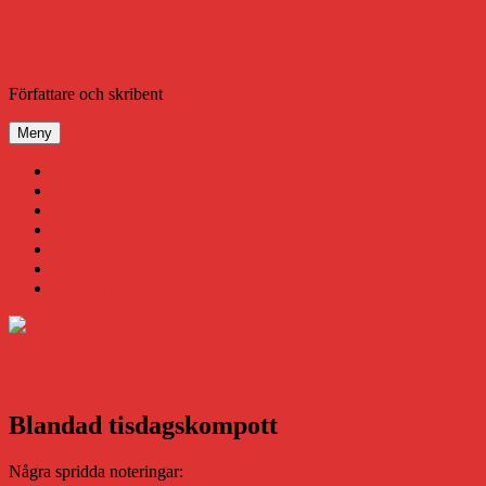
Hoppa
till
innehåll
Daniel Åberg
Författare och skribent
Meny
Virus
Nära gränsen
SODA
Avbrottet
Tidigare böcker
Om mig
Kontakt & Press
Blandad tisdagskompott
Några spridda noteringar: