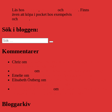
Läs hos
Storytel
,
Bookbeat
och
Nextory
. Finns
även att köpa i pocket hos exempelvis
Adlibris
och
Bokus
.
Sök i bloggen:
Sök
Sök
efter:
Kommentarer
Chriz
om
Läsplattan Storytel Reader må ha lagts ner, men
Teknifik tipsar om alternativ
Daniel Åberg
om
Viruset tickar på och Nära gränsen-helg
Emelie
om
Viruset tickar på och Nära gränsen-helg
Elisabeth Östberg
om
Läsplattan Storytel Reader må ha lagts
ner, men Teknifik tipsar om alternativ
Elin Häggberg // Teknifik
om
Läsplattan Storytel Reader må
ha lagts ner, men Teknifik tipsar om alternativ
Bloggarkiv