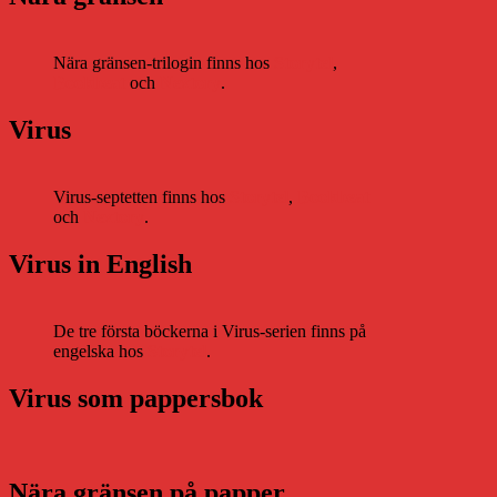
Nära gränsen-trilogin finns hos
Storytel
,
Bookbeat
och
Nextory
.
Virus
Virus-septetten finns hos
Storytel
,
Bookbeat
och
Nextory
.
Virus in English
De tre första böckerna i Virus-serien finns på
engelska hos
Storytel
.
Virus som pappersbok
Nära gränsen på papper