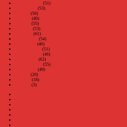
september 2007
(51)
augusti 2007
(53)
juli 2007
(56)
juni 2007
(40)
maj 2007
(55)
april 2007
(53)
mars 2007
(61)
februari 2007
(54)
januari 2007
(46)
december 2006
(51)
november 2006
(46)
oktober 2006
(62)
september 2006
(55)
augusti 2006
(49)
juli 2006
(20)
juni 2006
(18)
maj 2006
(3)
Virus
Nära gränsen
SODA
Avbrottet
Tidigare böcker
Om mig
Kontakt & Press