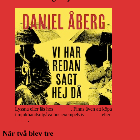
Lyssna eller läs hos
Storytel
. Finns även att köpa
i mjukbandsutgåva hos exempelvis
Adlibris
eller
Bokus
.
När två blev tre