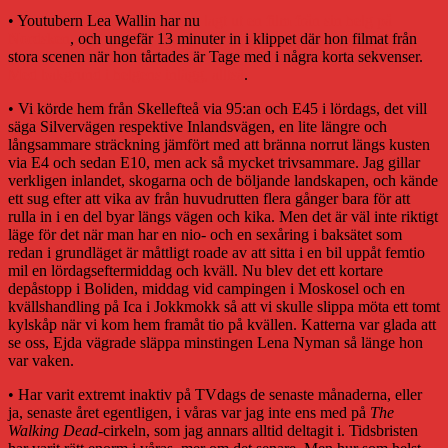
• Youtubern Lea Wallin har nu
lagt ut en film från sin helg på
Nordsken
, och ungefär 13 minuter in i klippet där hon filmat från
stora scenen när hon tårtades är Tage med i några korta sekvenser.
Med bakgrund i helgens inlägg, alltså
.
• Vi körde hem från Skellefteå via 95:an och E45 i lördags, det vill
säga Silvervägen respektive Inlandsvägen, en lite längre och
långsammare sträckning jämfört med att bränna norrut längs kusten
via E4 och sedan E10, men ack så mycket trivsammare. Jag gillar
verkligen inlandet, skogarna och de böljande landskapen, och kände
ett sug efter att vika av från huvudrutten flera gånger bara för att
rulla in i en del byar längs vägen och kika. Men det är väl inte riktigt
läge för det när man har en nio- och en sexåring i baksätet som
redan i grundläget är måttligt roade av att sitta i en bil uppåt femtio
mil en lördagseftermiddag och kväll. Nu blev det ett kortare
depåstopp i Boliden, middag vid campingen i Moskosel och en
kvällshandling på Ica i Jokkmokk så att vi skulle slippa möta ett tomt
kylskåp när vi kom hem framåt tio på kvällen. Katterna var glada att
se oss, Ejda vägrade släppa minstingen Lena Nyman så länge hon
var vaken.
• Har varit extremt inaktiv på TVdags de senaste månaderna, eller
ja, senaste året egentligen, i våras var jag inte ens med på
The
Walking Dead
-cirkeln, som jag annars alltid deltagit i. Tidsbristen