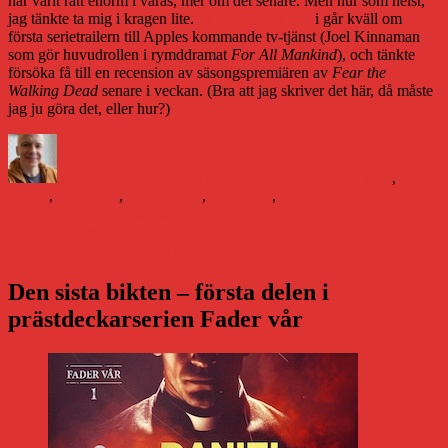
har varit rätt enorm i våras, mer om det senare. Men hur som helst,
jag tänkte ta mig i kragen lite.
Skrev en kort grej
i går kväll om
första serietrailern till Apples kommande tv-tjänst (Joel Kinnaman
som gör huvudrollen i rymddramat
For All Mankind
), och tänkte
försöka få till en recension av säsongspremiären av
Fear the
Walking Dead
senare i veckan. (Bra att jag skriver det här, då måste
jag ju göra det, eller hur?)
Författare
Publicerat
Kategorier
Etiketter
den
Daniel Åberg
4 juni 2019
Livet och sånt
Inlandsvägen
,
Lea
Wallin
,
Nordsken
,
Silvervägen
,
Skellefteå
,
TVdags
Inläggsnavigering
Föregående
Föregående
Akademibokhandeln bojkottar Dag Öhrlunds nya
inlägg:
Truut-deckare
Nästa
Nästa
Dags att porta även Lagercrantz Millennium-bok nu?
inlägg:
Den sista bikten – första delen i
prästdeckarserien Fader vår