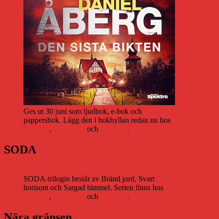
Ges ut 30 juni som ljudbok, e-bok och
pappersbok. Lägg den i bokhyllan redan nu hos
Storytel
,
Bookbeat
och
Nextory
.
SODA
SODA-trilogin består av Bränd jord, Svart
horisont och Sargad himmel. Serien finns hos
Storytel
,
Bookbeat
och
Nextory
.
Nära gränsen