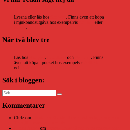
Lyssna eller läs hos
Storytel
. Finns även att köpa
i mjukbandsutgåva hos exempelvis
Adlibris
eller
Bokus
.
När två blev tre
Läs hos
Storytel
,
Bookbeat
och
Nextory
. Finns
även att köpa i pocket hos exempelvis
Adlibris
och
Bokus
.
Sök i bloggen:
Sök
Sök
efter:
Kommentarer
Chriz
om
Läsplattan Storytel Reader må ha lagts ner, men
Teknifik tipsar om alternativ
Daniel Åberg
om
Viruset tickar på och Nära gränsen-helg