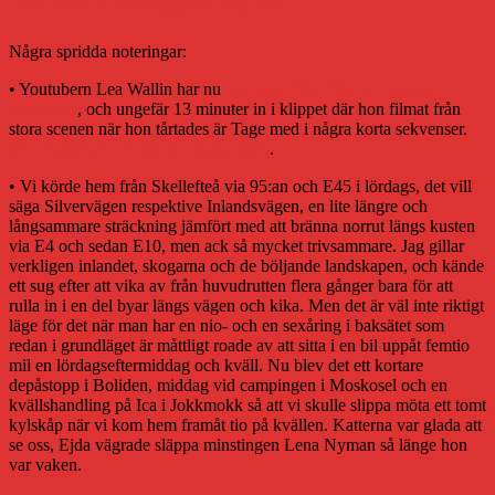
Blandad tisdagskompott
Några spridda noteringar:
• Youtubern Lea Wallin har nu
lagt ut en film från sin helg på
Nordsken
, och ungefär 13 minuter in i klippet där hon filmat från
stora scenen när hon tårtades är Tage med i några korta sekvenser.
Med bakgrund i helgens inlägg, alltså
.
• Vi körde hem från Skellefteå via 95:an och E45 i lördags, det vill
säga Silvervägen respektive Inlandsvägen, en lite längre och
långsammare sträckning jämfört med att bränna norrut längs kusten
via E4 och sedan E10, men ack så mycket trivsammare. Jag gillar
verkligen inlandet, skogarna och de böljande landskapen, och kände
ett sug efter att vika av från huvudrutten flera gånger bara för att
rulla in i en del byar längs vägen och kika. Men det är väl inte riktigt
läge för det när man har en nio- och en sexåring i baksätet som
redan i grundläget är måttligt roade av att sitta i en bil uppåt femtio
mil en lördagseftermiddag och kväll. Nu blev det ett kortare
depåstopp i Boliden, middag vid campingen i Moskosel och en
kvällshandling på Ica i Jokkmokk så att vi skulle slippa möta ett tomt
kylskåp när vi kom hem framåt tio på kvällen. Katterna var glada att
se oss, Ejda vägrade släppa minstingen Lena Nyman så länge hon
var vaken.