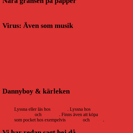
Nära gränsen på papper
Virus: Även som musik
Dannyboy & kärleken
Lyssna eller läs hos
Storytel
. Lyssna hos
Bookbeat
och
Nextory
. Finns även att köpa
som pocket hos exempelvis
Adlibris
och
Bokus
.
Vi har redan sagt hej då