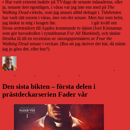
• Har varit extremt inaktiv på TVdags de senaste månaderna, eller
ja, senaste året egentligen, i våras var jag inte ens med på
The
Walking Dead
-cirkeln, som jag annars alltid deltagit i. Tidsbristen
har varit rätt enorm i våras, mer om det senare. Men hur som helst,
jag tänkte ta mig i kragen lite.
Skrev en kort grej
i går kväll om
första serietrailern till Apples kommande tv-tjänst (Joel Kinnaman
som gör huvudrollen i rymddramat
For All Mankind
), och tänkte
försöka få till en recension av säsongspremiären av
Fear the
Walking Dead
senare i veckan. (Bra att jag skriver det här, då måste
jag ju göra det, eller hur?)
Författare
Publicerat
Kategorier
Etiketter
den
Daniel Åberg
4 juni 2019
Livet och sånt
Inlandsvägen
,
Lea
Wallin
,
Nordsken
,
Silvervägen
,
Skellefteå
,
TVdags
Den sista bikten – första delen i
prästdeckarserien Fader vår