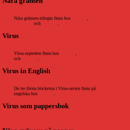
Nära gränsen
Nära gränsen-trilogin finns hos
Storytel
,
Bookbeat
och
Nextory
.
Virus
Virus-septetten finns hos
Storytel
,
Bookbeat
och
Nextory
.
Virus in English
De tre första böckerna i Virus-serien finns på
engelska hos
Storytel
.
Virus som pappersbok