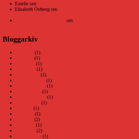
Emelie
om
Viruset tickar på och Nära gränsen-helg
Elisabeth Östberg
om
Läsplattan Storytel Reader må ha lagts
ner, men Teknifik tipsar om alternativ
Elin Häggberg // Teknifik
om
Läsplattan Storytel Reader må
ha lagts ner, men Teknifik tipsar om alternativ
Bloggarkiv
juni 2026
(1)
maj 2026
(1)
april 2026
(1)
mars 2026
(1)
januari 2026
(1)
december 2025
(1)
november 2025
(1)
oktober 2025
(1)
september 2025
(1)
augusti 2025
(1)
juli 2025
(1)
juni 2025
(1)
maj 2025
(2)
april 2025
(1)
mars 2025
(2)
februari 2025
(1)