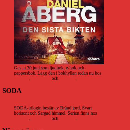
Ges ut 30 juni som ljudbok, e-bok och
pappersbok. Lägg den i bokhyllan redan nu hos
Storytel
,
Bookbeat
och
Nextory
.
SODA
SODA-trilogin består av Bränd jord, Svart
horisont och Sargad himmel. Serien finns hos
Storytel
,
Bookbeat
och
Nextory
.