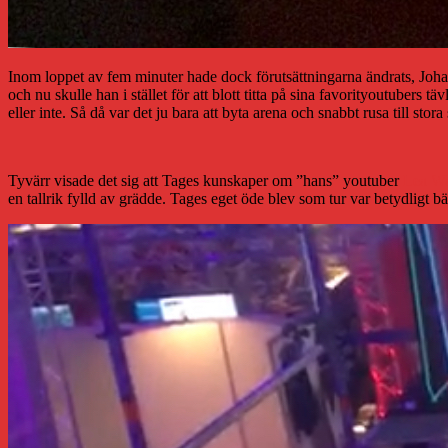
Inom loppet av fem minuter hade dock förutsättningarna ändrats, Joha
och nu skulle han i stället för att blott titta på sina favorityoutubers t
eller inte. Så då var det ju bara att byta arena och snabbt rusa till stora 
Tyvärr visade det sig att Tages kunskaper om ”hans” youtuber
Lea Wa
en tallrik fylld av grädde. Tages eget öde blev som tur var betydligt bät