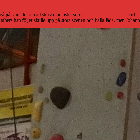
gå på samtalet om att skriva fantastik som
Sara Bergmark Elfgren
och
M
ers han följer skulle upp på stora scenen och hålla låda, men Johanna t