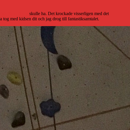
ats Strandberg
skulle ha. Det krockade visserligen med det
og med kidsen dit och jag drog till fantastiksamtalet.