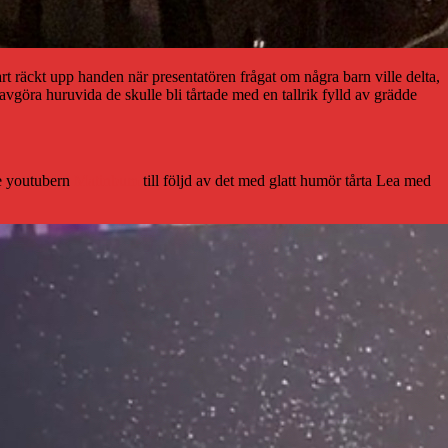
 räckt upp handen när presentatören frågat om några barn ville delta,
öra huruvida de skulle bli tårtade med en tallrik fylld av grädde
de youtubern
Matinbum
till följd av det med glatt humör tårta Lea med