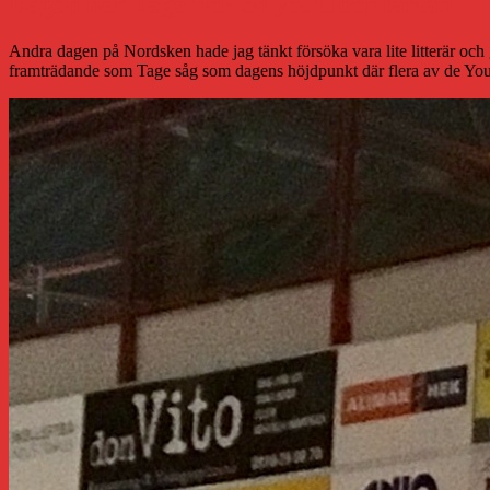
Dagen när Tage fick en youtuber tårtad
Andra dagen på Nordsken hade jag tänkt försöka vara lite litterär och 
framträdande som Tage såg som dagens höjdpunkt där flera av de Youtub