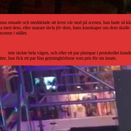
nna smsade och meddelade att även vår stod på scenen, han hade så klart
ävla med dem, eller snarare tävla
för
dem, hans kunskaper om dem skulle avg
scenen i stället.
llin
inte räckte hela vägen, och efter ett par plumpar i protokollet kun
tre, han fick ett par fina gejminghörlurar som pris för sin insats.