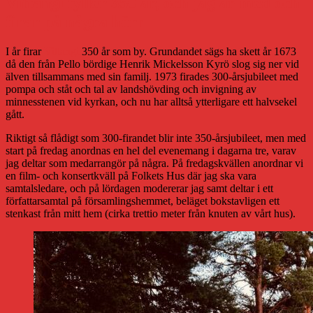
Vittangi fyller 350 år, och jag är med och
firar på några hörn
I år firar
Vittangi
350 år som by. Grundandet sägs ha skett år 1673
då den från Pello bördige Henrik Mickelsson Kyrö slog sig ner vid
älven tillsammans med sin familj. 1973 firades 300-årsjubileet med
pompa och ståt och tal av landshövding och invigning av
minnesstenen vid kyrkan, och nu har alltså ytterligare ett halvsekel
gått.
Riktigt så flådigt som 300-firandet blir inte 350-årsjubileet, men med
start på fredag anordnas en hel del evenemang i dagarna tre, varav
jag deltar som medarrangör på några. På fredagskvällen anordnar vi
en film- och konsertkväll på Folkets Hus där jag ska vara
samtalsledare, och på lördagen modererar jag samt deltar i ett
författarsamtal på församlingshemmet, beläget bokstavligen ett
stenkast från mitt hem (cirka trettio meter från knuten av vårt hus).