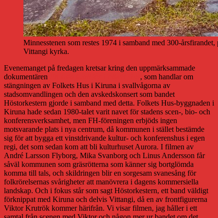
Minnesstenen som restes 1974 i samband med 300-årsfirandet, pla
Vittangi kyrka.
Evenemanget på fredagen kretsar kring den uppmärksammade
dokumentären
En sista kväll för Folkets Hus
, som handlar om
stängningen av Folkets Hus i Kiruna i svallvågorna av
stadsomvandlingen och den avskedskonsert som bandet
Höstorkestern gjorde i samband med detta. Folkets Hus-byggnaden i
Kiruna hade sedan 1980-talet varit navet för stadens scen-, bio- och
konferensverksamhet, men FH-föreningen erbjöds ingen
motsvarande plats i nya centrum, då kommunen i stället bestämde
sig för att bygga ett vinstdrivande kultur- och konferenshus i egen
regi, det som sedan kom att bli kulturhuset Aurora. I filmen av
André Larsson Flyborg, Mika Svanborg och Linus Andersson får
såväl kommunen som gräsrötterna som känner sig bortglömda
komma till tals, och skildringen blir en sorgesam svanesång för
folkrörelsernas svårigheter att manövrera i dagens kommersiella
landskap. Och i fokus står som sagt Höstorkestern, ett band väldigt
förknippat med Kiruna och delvis Vittangi, då en av frontfigurerna
Viktor Krutrök kommer härifrån. Vi visar filmen, jag håller i ett
samtal från scenen med Viktor och någon mer ur bandet om det