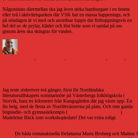
Någonstans däremellan ska jag även steka hamburgare i en timme
eller två i aktivitetsparken där VSK har en massa happenings, och
på söndagen är vi med och anordnar loppis där förhoppningsvis en
hel del av de prylar, kläder och löst bråte som vi samlat på oss
genom åren ska skingras för vinden.
Författare
Publicerat
Kategorier
den
Daniel Åberg
6 augusti 2024
7 augusti 2024
Etiketter
Litteraturvärlden
,
Livet och sånt
,
Vittangi
Folkets Hus
,
litteratur
,
vittangi
Så juli kom och gick
Jag reste söderöver två gånger, först för Norrländska
litteratursällskapets sommarmöte på Västerbergs folkhögskola i
Storvik, bara tre kilometer från Kungsgården där jag växte upp. En
fin helg, med de flesta av Norrlittvännerna på plats. Och min gamla
högstadie- och gymnasiekompis (
och tillika skräckförfattaren
)
Madeleine Bäck som workshopledare! Det var extra roligt.
De båda romanaktuella författarna Maria Broberg och Mattias 