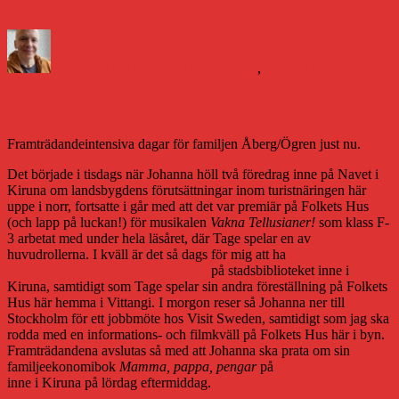
Författare
Publicerat
Kategorier
Etiketter
den
Daniel Åberg
16 juni 2019
Familjeliv
,
Vittangi
Vittangi SK
Hög puls
Framträdandeintensiva dagar för familjen Åberg/Ögren just nu.
Det började i tisdags när Johanna höll två föredrag inne på Navet i
Kiruna om landsbygdens förutsättningar inom turistnäringen här
uppe i norr, fortsatte i går med att det var premiär på Folkets Hus
(och lapp på luckan!) för musikalen
Vakna Tellusianer!
som klass F-
3 arbetat med under hela läsåret, där Tage spelar en av
huvudrollerna. I kväll är det så dags för mig att ha
mitt
författarsamtal med Mats Söderlund
på stadsbiblioteket inne i
Kiruna, samtidigt som Tage spelar sin andra föreställning på Folkets
Hus här hemma i Vittangi. I morgon reser så Johanna ner till
Stockholm för ett jobbmöte hos Visit Sweden, samtidigt som jag ska
rodda med en informations- och filmkväll på Folkets Hus här i byn.
Framträdandena avslutas så med att Johanna ska prata om sin
familjeekonomibok
Mamma, pappa, pengar
på
Pamojafestivalen
inne i Kiruna på lördag eftermiddag.