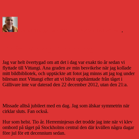
Författare
Publicerat
Kategorier
den
Daniel Åberg
7 mars 2023
7 mars 2023
Livet och sånt
,
Vittangi
Tio år i Vittangi. Och en dag.
Jag var helt övertygad om att det i dag var exakt tio år sedan vi
flyttade till Vittangi. Ana graden av min besvikelse när jag kollade
mitt bildbibliotek, och upptäckte att fotot jag minns att jag tog under
bilresan mot Vittangi efter att vi blivit upphämtade från tåget i
Gällivare inte var daterad den 22 december 2012, utan den 21:a.
Missade alltså jubileet med en dag. Jag som älskar symmetrin när
cirklar sluts. Fan också.
Hur som helst. Tio år. Herreminjesus det trodde jag inte när vi klev
ombord på tåget på Stockholms central den där kvällen några dagar
före jul för ett decennium sedan.