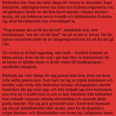
Biblioteket här i byn ska hålla stängt till i början av december. Inget
dramatiskt, utlåningssystemet ska bytas och hyllorna organiseras om,
vid gårdagens besök var det hela havet stormar i lokalen inrymd i
skolan, det var boktravar precis överallt och bibliotekarien Katarina
såg såväl förväntansfull som överväldigad ut.
”Nog kommer det att bli bra det här”, meddelade hon, men
fortsättningen ”när det väl blir klart” bar på en ton av bävan. Det lär
krävas extraarbete under de tre stängningsveckorna för att det ska gå
i lås.
Tre veckor är så klart ingenting, men ändå – besöken kommer att
hinna saknas, även om det som i går bara blev en femminutare för
att hämta ett fjärrlån innan vi skulle vidare till familjegympan i
sporthallen nästgårds.
Bibliotek har varit viktiga för mig genom hela livet, även om deras
syfte skiftat genom åren. Som barn var jag en typisk bokslukare och
besökte varje vecka dels biblioteket hemma i Kungsgården utanför
Sandviken där jag växte upp, och dels nyttjade jag även bokbussen,
som trots att vi bodde bara en och en halv kilometer från biblioteket
kom rullande varannan måndag eftermiddag och stannade jämte
gamla mejeriet. När jag gick gymnasiet inne i Sandviken hamnade
jag ofta på stadsbiblioteket efter skolan, mest för att djupdyka i
tyngre litteratur- och filmtidskrifter vars texter jag i ärlighetens namn