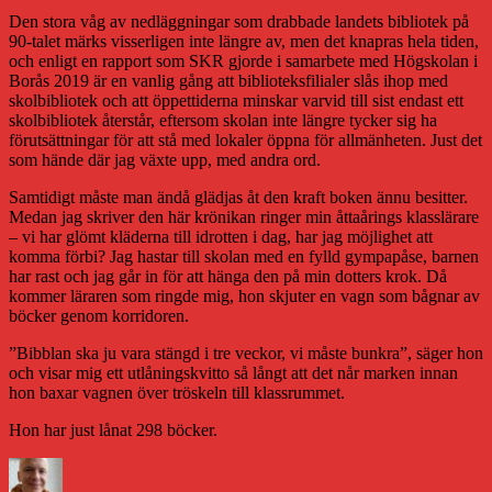
Den stora våg av nedläggningar som drabbade landets bibliotek på
90-talet märks visserligen inte längre av, men det knapras hela tiden,
och enligt en rapport som SKR gjorde i samarbete med Högskolan i
Borås 2019 är en vanlig gång att biblioteksfilialer slås ihop med
skolbibliotek och att öppettiderna minskar varvid till sist endast ett
skolbibliotek återstår, eftersom skolan inte längre tycker sig ha
förutsättningar för att stå med lokaler öppna för allmänheten. Just det
som hände där jag växte upp, med andra ord.
Samtidigt måste man ändå glädjas åt den kraft boken ännu besitter.
Medan jag skriver den här krönikan ringer min åttaårings klasslärare
– vi har glömt kläderna till idrotten i dag, har jag möjlighet att
komma förbi? Jag hastar till skolan med en fylld gympapåse, barnen
har rast och jag går in för att hänga den på min dotters krok. Då
kommer läraren som ringde mig, hon skjuter en vagn som bågnar av
böcker genom korridoren.
”Bibblan ska ju vara stängd i tre veckor, vi måste bunkra”, säger hon
och visar mig ett utlåningskvitto så långt att det når marken innan
hon baxar vagnen över tröskeln till klassrummet.
Hon har just lånat 298 böcker.
Författare
Publicerat
Kategorier
den