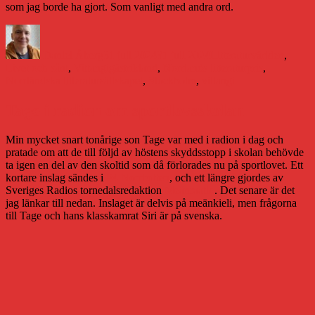
som jag borde ha gjort. Som vanligt med andra ord.
Författare
Publicerat
Kategorier
den
Daniel Åberg
31 juli 2024
31 juli 2024
Litteraturvärlden
,
Etiketter
Livet och sånt
,
Vittangi
gästrikland
,
Norrlands litteraturpris
,
Norrländska litteratursällskapet
,
Stockholm
,
vittangi
Tage i radion om sportlovsskolan
Min mycket snart tonårige son Tage var med i radion i dag och
pratade om att de till följd av höstens skyddsstopp i skolan behövde
ta igen en del av den skoltid som då förlorades nu på sportlovet. Ett
kortare inslag sändes i
P4 Norrbotten
, och ett längre gjordes av
Sveriges Radios tornedalsredaktion
Meänraatio
. Det senare är det
jag länkar till nedan. Inslaget är delvis på meänkieli, men frågorna
till Tage och hans klasskamrat Siri är på svenska.