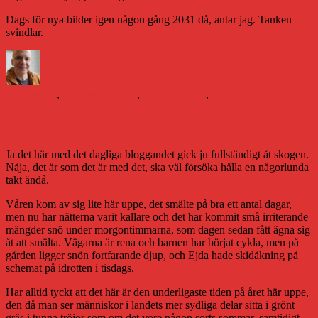
Dags för nya bilder igen någon gång 2031 då, antar jag. Tanken
svindlar.
Författare
Publicerat
Kategorie
den
Daniel Åberg
20 september 2021
20 september 2021
Författande
,
Litteraturvärlden
,
Livet och sånt
,
Vittangi
Avstannad
Ja det här med det dagliga bloggandet gick ju fullständigt åt skogen.
Nåja, det är som det är med det, ska väl försöka hålla en någorlunda
takt ändå.
Våren kom av sig lite här uppe, det smälte på bra ett antal dagar,
men nu har nätterna varit kallare och det har kommit små irriterande
mängder snö under morgontimmarna, som dagen sedan fått ägna sig
åt att smälta. Vägarna är rena och barnen har börjat cykla, men på
gården ligger snön fortfarande djup, och Ejda hade skidåkning på
schemat på idrotten i tisdags.
Har alltid tyckt att det här är den underligaste tiden på året här uppe,
den då man ser människor i landets mer sydliga delar sitta i grönt
gräs i tunna tröjor som om det vore någon sorts sommar, samtidigt