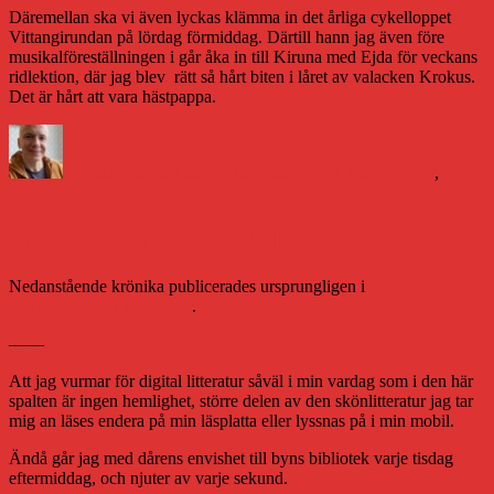
Däremellan ska vi även lyckas klämma in det årliga cykelloppet
Vittangirundan på lördag förmiddag. Därtill hann jag även före
musikalföreställningen i går åka in till Kiruna med Ejda för veckans
ridlektion, där jag blev rätt så hårt biten i låret av valacken Krokus.
Det är hårt att vara hästpappa.
Författare
Publicerat
Kategorier
den
Daniel Åberg
23 maj 2019
23 maj 2019
Livet och sånt
,
Vittangi
En lovsång till den lokala bibblan
Nedanstående krönika publicerades ursprungligen i
Västerbottens-
Kuriren torsdag 10 januari
.
——
Att jag vurmar för digital litteratur såväl i min vardag som i den här
spalten är ingen hemlighet, större delen av den skönlitteratur jag tar
mig an läses endera på min läsplatta eller lyssnas på i min mobil.
Ändå går jag med dårens envishet till byns bibliotek varje tisdag
eftermiddag, och njuter av varje sekund.