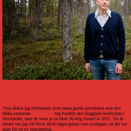
Visst älskar jag fortfarande även mina gamla pressfoton som den
tillika eminenta
Sara Arnald
tog framför den färgglada bokhyllan i
Stockholm, men de visar ju en blott 36-årig Daniel år 2011. Tio år
senare har jag väl blivit såväl något gråare som rynkigare, så det var
dags för en ny uppsättning.