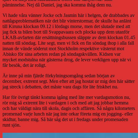
påminnelse. Nej då Daniel, jag ska komma ihåg dem nu.
Vi hade våra vänner Jocke och Jasmin här i helgen, de drabbades av
nattågsproblematiken när det blir vinterstormar, de skulle ha anlänt
till Kiruna klockan 09.12 i lördags morse, men det slutade med att
jag fick ta bilen bort till Svappavaara och plocka upp dem utanför
LKAB-avfarten där ersättningsbussen släppte av dem klockan 01.45
natten till söndag. Lite segt, men vi fick en fin söndag ihop i alla fall
innan de vände söderut mot Stockholm respektive västerut mot
Abisko för sina arbeten redan på söndagskvällen. Kidsen var
mycket modstulna när gästerna drog, de lever verkligen upp när vi
får besök, det är roligt.
Är inne på min fjärde förkylningsomgång sedan början av
december, extremt segt. Men efter att jag hostat ur mig den här sätter
jag streck i debatten, det måste vara dags för lite friskhet nu.
Har för övrigt tänkt komma igång med lite mer vardagsmotion nu,
rör mig så extremt lite i vardagen i och med att jag jobbar hemma
och har väldigt nära till skola, dagis och affären. Så några kilometers
promenad varje lunch när jag inte orkar företa mig en jogging- eller
skidtur, banne mig. Så här såg det ut i fredags under promenaden
runt sjön.