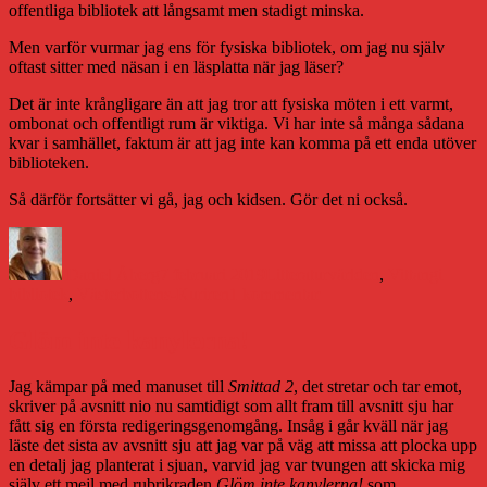
offentliga bibliotek att långsamt men stadigt minska.
Men varför vurmar jag ens för fysiska bibliotek, om jag nu själv
oftast sitter med näsan i en läsplatta när jag läser?
Det är inte krångligare än att jag tror att fysiska möten i ett varmt,
ombonat och offentligt rum är viktiga. Vi har inte så många sådana
kvar i samhället, faktum är att jag inte kan komma på ett enda utöver
biblioteken.
Så därför fortsätter vi gå, jag och kidsen. Gör det ni också.
Författare
Publicerat
Kategorier
Etikett
den
Daniel Åberg
7 februari 2019
Litteraturvärlden
,
Vittangi
till
bibliotek
,
Västerbottens-Kuriren
1 kommentar
En
lovsång
Glöm inte kanylerna!
till
den
Jag kämpar på med manuset till
Smittad 2
, det stretar och tar emot,
lokala
skriver på avsnitt nio nu samtidigt som allt fram till avsnitt sju har
bibblan
fått sig en första redigeringsgenomgång. Insåg i går kväll när jag
läste det sista av avsnitt sju att jag var på väg att missa att plocka upp
en detalj jag planterat i sjuan, varvid jag var tvungen att skicka mig
själv ett mejl med rubrikraden
Glöm inte kanylerna!
som