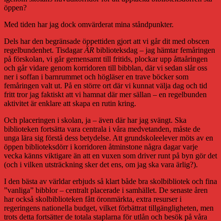
öppen?
Med tiden har jag dock omvärderat mina ståndpunkter.
Dels har den begränsade öppettiden gjort att vi går dit med obscen
regelbundenhet. Tisdagar
ÄR
biblioteksdag – jag hämtar femåringen
på förskolan, vi går gemensamt till fritids, plockar upp åttaåringen
och går vidare genom korridoren till bibblan, där vi sedan slår oss
ner i soffan i barnrummet och högläser en trave böcker som
femåringen valt ut. På en större ort där vi kunnat välja dag och tid
fritt tror jag faktiskt att vi hamnat där mer sällan – en regelbunden
aktivitet är enklare att skapa en rutin kring.
Och placeringen i skolan, ja – även där har jag svängt. Ska
biblioteken fortsätta vara centrala i våra medvetanden, måste de
unga lära sig förstå dess betydelse. Att grundskoleelever möts av en
öppen biblioteksdörr i korridoren åtminstone några dagar varje
vecka känns viktigare än att en vuxen som driver runt på byn gör det
(och i vilken utsträckning sker det ens, om jag ska vara ärlig?).
I den bästa av världar erbjuds så klart både bra skolbibliotek och fina
”vanliga” bibblor – centralt placerade i samhället. De senaste åren
har också skolbiblioteken fått öronmärkta, extra resurser i
regeringens nationella budget, vilket förbättrat tillgängligheten, men
trots detta fortsätter de totala staplarna för utlån och besök på våra