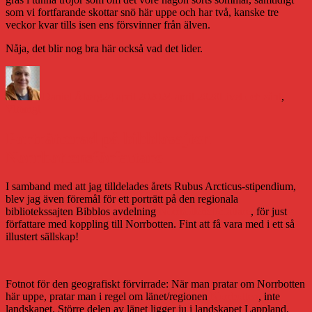
som vi fortfarande skottar snö här uppe och har två, kanske tre
veckor kvar tills isen ens försvinner från älven.
Nåja, det blir nog bra här också vad det lider.
Författare
Publicerat
Kategorier
den
Daniel Åberg
24 april 2020
24 april 2020
Livet och sånt
,
Vittangi
Porträtterad på bibblosajten
Norrbottensförfattare
I samband med att jag tilldelades årets Rubus Arcticus-stipendium,
blev jag även föremål för ett porträtt på den regionala
bibliotekssajten Bibblos avdelning
Norrbottensförfattare
, för just
författare med koppling till Norrbotten. Fint att få vara med i ett så
illustert sällskap!
Fotnot för den geografiskt förvirrade: När man pratar om Norrbotten
här uppe, pratar man i regel om länet/regionen
Norrbotten
, inte
landskapet. Större delen av länet ligger ju i landskapet Lappland,