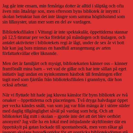
Jag går inte ensam, min femåriga dotter är alltid i släptåg och ofta
även min åttaårige son, men eftersom byns bibliotek är inrymt i
skolan betraktar han det inte längre som samma högtidsstund som
sin lillasyster, utan mer som en del av vardagen.
Biblioteksfilialen i Vittangi är inte spektakulär, öppettiderna stannar
på 12,5 timmar per vecka fördelat på måndagen och tisdagen, och
antalet aktiviteter i bibliotekets regi är lågt, under de sex år vi bott
här kan jag bara minnas en handfull arrangemang av arten
författarkvällar eller liknande.
Men det är familjärt och mysigt, bibliotekarien känner oss – känner
framförallt mina barn – vet vad de gillar och har inte sällan på eget
initiativ lagt undan en nyinkommen hästbok till femåringen eller
tagit med som fjärrlån från biblioteksfilialen i grannbyn, där hon
också arbetar.
När vi flyttade hit hade jag kluvna känslor för byns bibliotek av två
orsaker – öppettiderna och placeringen. Två dryga halvdagar öppet
per vecka kändes snålt, van som jag var från många år i större städer
med daglig tillgänglighet såväl på vardag som helg. Och att
biblioteket låg mitt i skolan – gjorde inte det att det blev oerhört
anonymt? Jag ville ha en lokal med inbjudande skyltfönster där en
öppetskylt på gatan lockade till spontanbesök, men vem råkar gå
igenom skolans huvudkorridor för att upptäcka biblioteksdörren stå