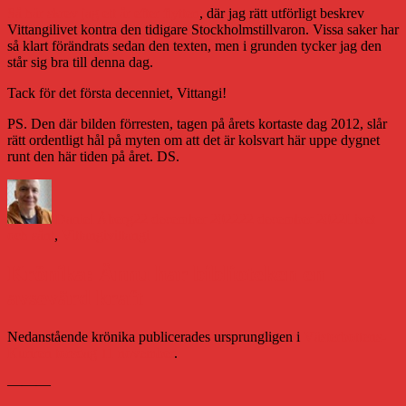
Så här skrev jag ett år efter flytten
, där jag rätt utförligt beskrev
Vittangilivet kontra den tidigare Stockholmstillvaron. Vissa saker har
så klart förändrats sedan den texten, men i grunden tycker jag den
står sig bra till denna dag.
Tack för det första decenniet, Vittangi!
PS. Den där bilden förresten, tagen på årets kortaste dag 2012, slår
rätt ordentligt hål på myten om att det är kolsvart här uppe dygnet
runt den här tiden på året. DS.
Författare
Publicerat
Kategorier
den
Daniel Åberg
22 december 2022
22 december 2022
Livet
Etiketter
och sånt
,
Vittangi
vittangi
Krönika: Ännu har biblioteken en
avsevärd kraft
Nedanstående krönika publicerades ursprungligen i
Västerbottens-
Kuriren torsdag 11 november
.
———