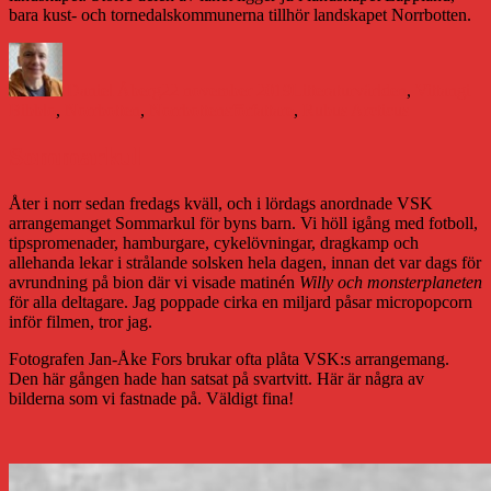
bara kust- och tornedalskommunerna tillhör landskapet Norrbotten.
Författare
Publicerat
Kategorier
Eti
den
Daniel Åberg
22 november 2019
Litteraturvärlden
,
Vittangi
Bibblo
,
Norrbotten
,
Norrbottensförfattare
,
Rubus Arcticus
Sommarkul
Åter i norr sedan fredags kväll, och i lördags anordnade VSK
arrangemanget Sommarkul för byns barn. Vi höll igång med fotboll,
tipspromenader, hamburgare, cykelövningar, dragkamp och
allehanda lekar i strålande solsken hela dagen, innan det var dags för
avrundning på bion där vi visade matinén
Willy och monsterplaneten
för alla deltagare. Jag poppade cirka en miljard påsar micropopcorn
inför filmen, tror jag.
Fotografen Jan-Åke Fors brukar ofta plåta VSK:s arrangemang.
Den här gången hade han satsat på svartvitt. Här är några av
bilderna som vi fastnade på. Väldigt fina!