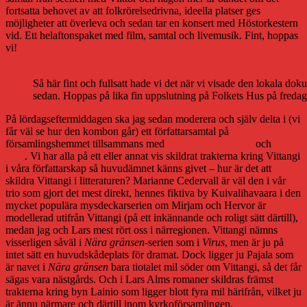
fortsatta behovet av att folkrörelsedrivna, ideella platser ges
möjligheter att överleva och sedan tar en konsert med Höstorkestern
vid. Ett helaftonspaket med film, samtal och livemusik. Fint, hoppas
vi!
Så här fint och fullsatt hade vi det när vi visade den lokala do
sedan. Hoppas på lika fin uppslutning på Folkets Hus på fredag
På lördagseftermiddagen ska jag sedan moderera och själv delta i (vi
får väl se hur den kombon går) ett författarsamtal på
församlingshemmet tillsammans med
Marianne Cedervall
och
Lars
Alm
. Vi har alla på ett eller annat vis skildrat trakterna kring Vittangi
i våra författarskap så huvudämnet känns givet – hur är det att
skildra Vittangi i litteraturen? Marianne Cedervall är väl den i vår
trio som gjort det mest direkt, hennes fiktiva by Kuivalihavaara i den
mycket populära mysdeckarserien om Mirjam och Hervor är
modellerad utifrån Vittangi (på ett inkännande och roligt sätt därtill),
medan jag och Lars mest rört oss i närregionen. Vittangi nämns
visserligen såväl i
Nära gränsen
-serien som i
Virus
, men är ju på
intet sätt en huvudskådeplats för dramat. Dock ligger ju Pajala som
är navet i
Nära gränsen
bara tiotalet mil söder om Vittangi, så det får
sägas vara nästgårds. Och i Lars Alms romaner skildras främst
trakterna kring byn Lainio som ligger blott fyra mil härifrån, vilket ju
är ännu närmare och därtill inom kyrkoförsamlingen.