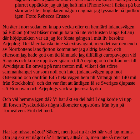
plurret upptäckte jag att jag haft min iPhone kvar i fickan på b
skorrade lite i högtalaren någon dag när jag lyssnade på ljudböc
igen. Foto: Rebecca Crusoe
Nu åter i norr sedan en knapp vecka efter en hemfärd inlandsvägen
på E45:an (oftast blåser man ju bara på ute vid kusten längs E4:an)
där höjdpunkten var att jag för första gången i mitt liv besökte
Arjeplog. Det låter kanske inte så extravagant, men det var den enda
av Norrbottens läns fjorton kommuner jag aldrig besökt, och
eftersom jag hade gott om tid lämnade jag tillfälligt europavägen vid
Slagnäs och körde upp över sjöarna till Arjeplog och därifrån ner till
Arvidsjaur. En omväg på runt tretton mil, vilket i det större
sammanhanget var som noll och intet (inlandsvägen upp mot
Östersund och därifrån E45 hela vägen hem till Vittangi blir 140 mil
från Stockholm), och det var fint att äntligen få se Sveriges djupaste
sjö Hornavan och Arjeplogs vackra ljusrosa kyrka.
Och väl hemma igen då? Vi har åkt en del båt! I dag körde vi upp
till forsen Pysäkurkkio några kilometer uppströms från byn på
Torneälven. Fint det med.
Har jag missat något? Säkert, men just nu är det här vad jag minns.
Om jag skrivit något då? Litterärt, alltså? Jo, men inte så mycket