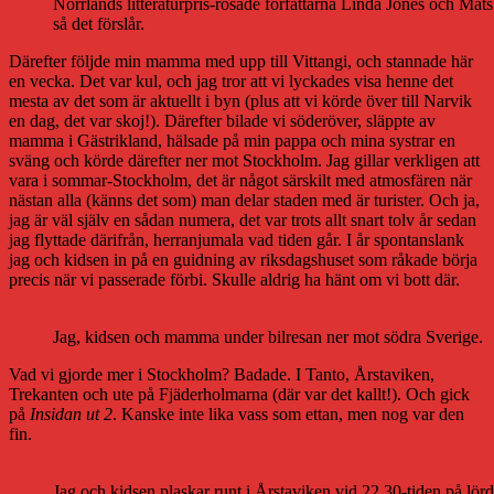
Norrlands litteraturpris-rosade författarna Linda Jones och Mats
så det förslår.
Därefter följde min mamma med upp till Vittangi, och stannade här
en vecka. Det var kul, och jag tror att vi lyckades visa henne det
mesta av det som är aktuellt i byn (plus att vi körde över till Narvik
en dag, det var skoj!). Därefter bilade vi söderöver, släppte av
mamma i Gästrikland, hälsade på min pappa och mina systrar en
sväng och körde därefter ner mot Stockholm. Jag gillar verkligen att
vara i sommar-Stockholm, det är något särskilt med atmosfären när
nästan alla (känns det som) man delar staden med är turister. Och ja,
jag är väl själv en sådan numera, det var trots allt snart tolv år sedan
jag flyttade därifrån, herranjumala vad tiden går. I år spontanslank
jag och kidsen in på en guidning av riksdagshuset som råkade börja
precis när vi passerade förbi. Skulle aldrig ha hänt om vi bott där.
Jag, kidsen och mamma under bilresan ner mot södra Sverige.
Vad vi gjorde mer i Stockholm? Badade. I Tanto, Årstaviken,
Trekanten och ute på Fjäderholmarna (där var det kallt!). Och gick
på
Insidan ut 2
. Kanske inte lika vass som ettan, men nog var den
fin.
Jag och kidsen plaskar runt i Årstaviken vid 22.30-tiden på lör