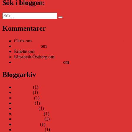
Sök i bloggen:
Sök
Sök
efter:
Kommentarer
Chriz
om
Läsplattan Storytel Reader må ha lagts ner, men Tekni
Daniel Åberg
om
Viruset tickar på och Nära gränsen-helg
Emelie
om
Viruset tickar på och Nära gränsen-helg
Elisabeth Östberg
om
Läsplattan Storytel Reader må ha lagts ne
Elin Häggberg // Teknifik
om
Läsplattan Storytel Reader må ha 
Bloggarkiv
juni 2026
(1)
maj 2026
(1)
april 2026
(1)
mars 2026
(1)
januari 2026
(1)
december 2025
(1)
november 2025
(1)
oktober 2025
(1)
september 2025
(1)