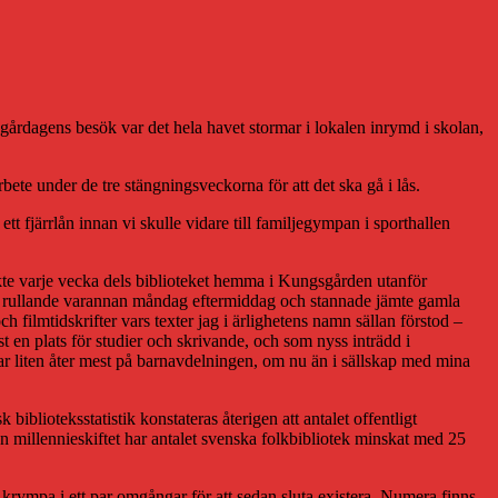
d gårdagens besök var det hela havet stormar i lokalen inrymd i skolan,
bete under de tre stängningsveckorna för att det ska gå i lås.
 fjärrlån innan vi skulle vidare till familjegympan i sporthallen
ökte varje vecka dels biblioteket hemma i Kungsgården utanför
kom rullande varannan måndag eftermiddag och stannade jämte gamla
h filmtidskrifter vars texter jag i ärlighetens namn sällan förstod –
t en plats för studier och skrivande, och som nyss inträdd i
 var liten åter mest på barnavdelningen, om nu än i sällskap med mina
 biblioteksstatistik konstateras återigen att antalet offentligt
an millennieskiftet har antalet svenska folkbibliotek minskat med 25
 krympa i ett par omgångar för att sedan sluta existera. Numera finns