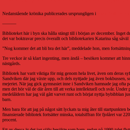
Krönika: Ännu har biblioteken en avsevär
Nedanstående krönika publicerades ursprungligen i
Västerbottens-Ku
———
Biblioteket här i byn ska hålla stängt till i början av december. Inget
det var boktravar precis överallt och bibliotekarien Katarina såg såväl
”Nog kommer det att bli bra det här”, meddelade hon, men fortsättningen
Tre veckor är så klart ingenting, men ändå – besöken kommer att hinna 
nästgårds.
Bibliotek har varit viktiga för mig genom hela livet, även om deras s
Sandviken där jag växte upp, och dels nyttjade jag även bokbussen, s
mejeriet. När jag gick gymnasiet inne i Sandviken hamnade jag ofta på st
men det hör väl de där åren till att verka intellektuell och svår. Unde
medelåldern har jag väl gått varvet runt och börjat nyttja bybibblan j
barn.
Men bara för att jag på något sätt lyckats ta mig åter till startpunkten b
finansierade bibliotek fortsätter minska, totalsiffran för fjolåret var
procent.
Ett av dessa är det jag själv besökte som barn, redan på 1990-talet fl