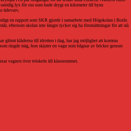
onödig lyx för oss som hade drygt en kilometer till byns
s tidevarv.
h enligt en rapport som SKR gjorde i samarbete med Högskolan i Borås
står, eftersom skolan inte längre tycker sig ha förutsättningar för att stå
r glömt kläderna till idrotten i dag, har jag möjlighet att komma
ren som ringde mig, hon skjuter en vagn som bågnar av böcker genom
axar vagnen över tröskeln till klassrummet.
vittangi