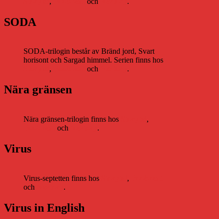
Storytel
,
Bookbeat
och
Nextory
.
SODA
SODA-trilogin består av Bränd jord, Svart
horisont och Sargad himmel. Serien finns hos
Storytel
,
Bookbeat
och
Nextory
.
Nära gränsen
Nära gränsen-trilogin finns hos
Storytel
,
Bookbeat
och
Nextory
.
Virus
Virus-septetten finns hos
Storytel
,
Bookbeat
och
Nextory
.
Virus in English