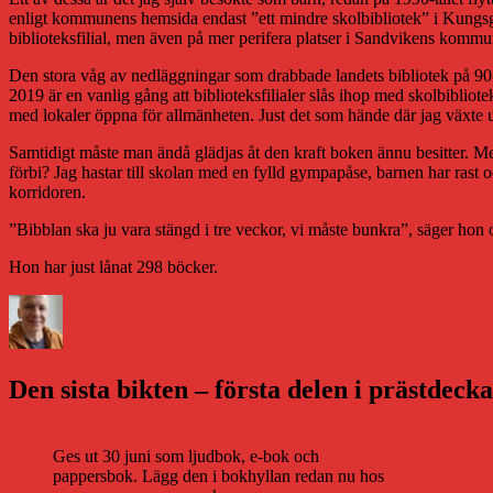
enligt kommunens hemsida endast ”ett mindre skolbibliotek” i Kungsgår
biblioteksfilial, men även på mer perifera platser i Sandvikens kommun
Den stora våg av nedläggningar som drabbade landets bibliotek på 90-
2019 är en vanlig gång att biblioteksfilialer slås ihop med skolbibliotek 
med lokaler öppna för allmänheten. Just det som hände där jag växte 
Samtidigt måste man ändå glädjas åt den kraft boken ännu besitter. Med
förbi? Jag hastar till skolan med en fylld gympapåse, barnen har ras
korridoren.
”Bibblan ska ju vara stängd i tre veckor, vi måste bunkra”, säger hon 
Hon har just lånat 298 böcker.
Författare
Publicerat
Kategorier
den
Daniel Åberg
27 december 2021
25 december 2021
Litteratur
Den sista bikten – första delen i prästdeck
Ges ut 30 juni som ljudbok, e-bok och
pappersbok. Lägg den i bokhyllan redan nu hos