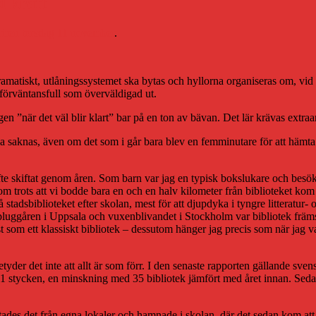
d kraft
riren torsdag 11 november
.
 dramatiskt, utlåningssystemet ska bytas och hyllorna organiseras om, vi
 förväntansfull som överväldigad ut.
 ”när det väl blir klart” bar på en ton av bävan. Det lär krävas extraar
saknas, även om det som i går bara blev en femminutare för att hämta ett
yfte skiftat genom åren. Som barn var jag en typisk bokslukare och bes
om trots att vi bodde bara en och en halv kilometer från biblioteket 
adsbiblioteket efter skolan, mest för att djupdyka i tyngre litteratur- oc
r pluggåren i Uppsala och vuxenblivandet i Stockholm var bibliotek främs
ust som ett klassiskt bibliotek – dessutom hänger jag precis som när jag
etyder det inte att allt är som förr. I den senaste rapporten gällande svensk
 2201 stycken, en minskning med 35 bibliotek jämfört med året innan. Sed
yttades det från egna lokaler och hamnade i skolan, där det sedan kom att