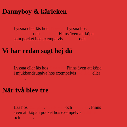
Dannyboy & kärleken
Lyssna eller läs hos
Storytel
. Lyssna hos
Bookbeat
och
Nextory
. Finns även att köpa
som pocket hos exempelvis
Adlibris
och
Bokus
.
Vi har redan sagt hej då
Lyssna eller läs hos
Storytel
. Finns även att köpa
i mjukbandsutgåva hos exempelvis
Adlibris
eller
Bokus
.
När två blev tre
Läs hos
Storytel
,
Bookbeat
och
Nextory
. Finns
även att köpa i pocket hos exempelvis
Adlibris
och
Bokus
.