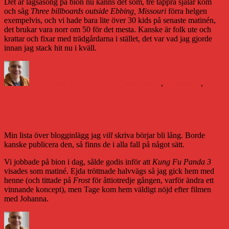
Det är lågsäsong på bion nu känns det som, tre tappra själar kom
och såg
Three billboards outside Ebbing, Missouri
förra helgen
exempelvis, och vi hade bara lite över 30 kids på senaste matinén,
det brukar vara norr om 50 för det mesta. Kanske är folk ute och
krattar och fixar med trädgårdarna i stället, det var vad jag gjorde
innan jag stack hit nu i kväll.
Författare
Publicerat
Kategorier
Etiketter
den
Daniel Åberg
13 maj 2018
Livet och sånt
,
Vittangi
bio
,
Folkets Hus
Lördag
Min lista över blogginlägg jag
vill
skriva börjar bli lång. Borde
kanske publicera den, så finns de i alla fall på något sätt.
Vi jobbade på bion i dag, sålde godis inför att
Kung Fu Panda 3
visades som matiné. Ejda tröttnade halvvägs så jag gick hem med
henne (och tittade på
Frost
för åttiotredje gången, varför ändra ett
vinnande koncept), men Tage kom hem väldigt nöjd efter filmen
med Johanna.
Författare
Publicerat
Kategorier
Etiketter
den