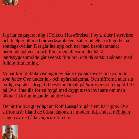
Daniel Åberg
24 april 2016
Familjeliv
,
Livet och sånt
#blogg100
,
bio
,
Folkets Hus
Lapp på luckan
Jag har engagerat mig i Folkets Hus-rörelsen i byn, sitter i styrelsen
och hjälper till med bioverksamheten, säljer biljetter och godis på
söndagskvällar. Det går lite upp och ner med besökarantalet
beroende på vecka och film, men eftersom det här är
landsbygdsområde går svensk film bra, och då särskilt sådana med
folklig framtoning.
Vi har kört dubbla visningar av både nya
Star wars
och
En man
som heter Ove
under jul- och nyårshelgerna. Och siffrorna talar sitt
tydliga språk – drygt 60 besökare totalt på
Star wars
och uppåt 170
på
Ove
. Inte illa för en bygd med drygt tusen invånare om man
räknar in kringliggande mindre byar.
Det är för övrigt tydligt att Rolf Lassgård går hem här uppe.
Ove
-
siffrorna är bland de bästa någonsin i modern tid, endast möjligen
slagen av de båda
Jägarna
-filmerna.
Författare
Publicerat
Kategorier
den
Daniel Åberg
3 januari 2016
4 januari 2016
Livet och sånt
,