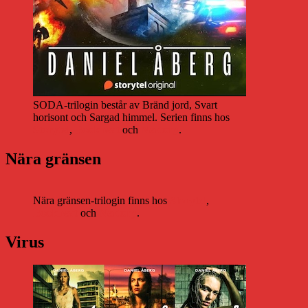
SODA-trilogin består av Bränd jord, Svart
horisont och Sargad himmel. Serien finns hos
Storytel
,
Bookbeat
och
Nextory
.
Nära gränsen
Nära gränsen-trilogin finns hos
Storytel
,
Bookbeat
och
Nextory
.
Virus