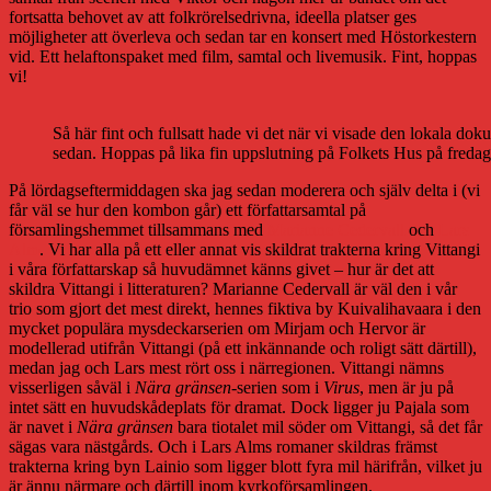
fortsatta behovet av att folkrörelsedrivna, ideella platser ges
möjligheter att överleva och sedan tar en konsert med Höstorkestern
vid. Ett helaftonspaket med film, samtal och livemusik. Fint, hoppas
vi!
Så här fint och fullsatt hade vi det när vi visade den lokala do
sedan. Hoppas på lika fin uppslutning på Folkets Hus på fredag
På lördagseftermiddagen ska jag sedan moderera och själv delta i (vi
får väl se hur den kombon går) ett författarsamtal på
församlingshemmet tillsammans med
Marianne Cedervall
och
Lars
Alm
. Vi har alla på ett eller annat vis skildrat trakterna kring Vittangi
i våra författarskap så huvudämnet känns givet – hur är det att
skildra Vittangi i litteraturen? Marianne Cedervall är väl den i vår
trio som gjort det mest direkt, hennes fiktiva by Kuivalihavaara i den
mycket populära mysdeckarserien om Mirjam och Hervor är
modellerad utifrån Vittangi (på ett inkännande och roligt sätt därtill),
medan jag och Lars mest rört oss i närregionen. Vittangi nämns
visserligen såväl i
Nära gränsen
-serien som i
Virus
, men är ju på
intet sätt en huvudskådeplats för dramat. Dock ligger ju Pajala som
är navet i
Nära gränsen
bara tiotalet mil söder om Vittangi, så det får
sägas vara nästgårds. Och i Lars Alms romaner skildras främst
trakterna kring byn Lainio som ligger blott fyra mil härifrån, vilket ju
är ännu närmare och därtill inom kyrkoförsamlingen.