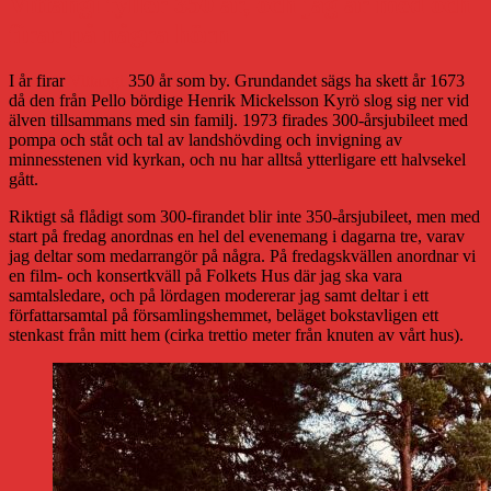
Vittangi fyller 350 år, och jag är med och
firar på några hörn
I år firar
Vittangi
350 år som by. Grundandet sägs ha skett år 1673
då den från Pello bördige Henrik Mickelsson Kyrö slog sig ner vid
älven tillsammans med sin familj. 1973 firades 300-årsjubileet med
pompa och ståt och tal av landshövding och invigning av
minnesstenen vid kyrkan, och nu har alltså ytterligare ett halvsekel
gått.
Riktigt så flådigt som 300-firandet blir inte 350-årsjubileet, men med
start på fredag anordnas en hel del evenemang i dagarna tre, varav
jag deltar som medarrangör på några. På fredagskvällen anordnar vi
en film- och konsertkväll på Folkets Hus där jag ska vara
samtalsledare, och på lördagen modererar jag samt deltar i ett
författarsamtal på församlingshemmet, beläget bokstavligen ett
stenkast från mitt hem (cirka trettio meter från knuten av vårt hus).