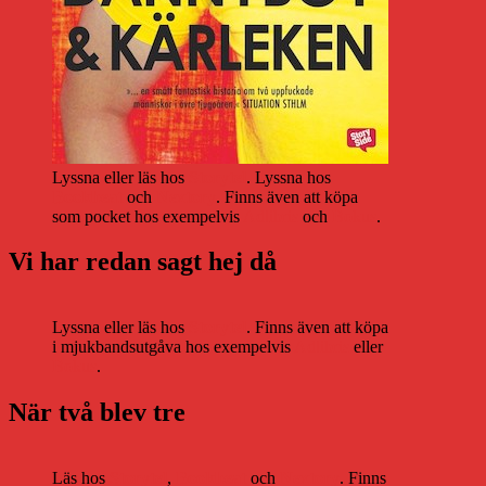
Lyssna eller läs hos
Storytel
. Lyssna hos
Bookbeat
och
Nextory
. Finns även att köpa
som pocket hos exempelvis
Adlibris
och
Bokus
.
Vi har redan sagt hej då
Lyssna eller läs hos
Storytel
. Finns även att köpa
i mjukbandsutgåva hos exempelvis
Adlibris
eller
Bokus
.
När två blev tre
Läs hos
Storytel
,
Bookbeat
och
Nextory
. Finns