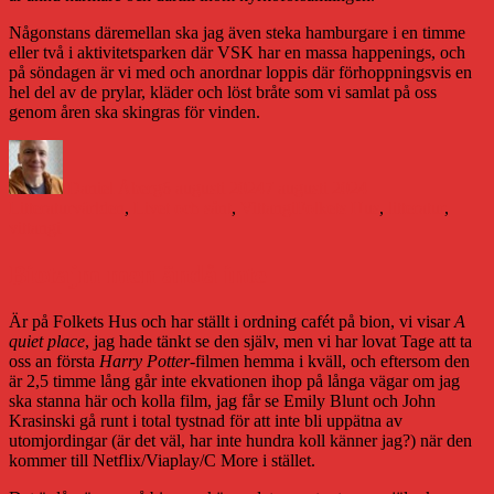
Någonstans däremellan ska jag även steka hamburgare i en timme
eller två i aktivitetsparken där VSK har en massa happenings, och
på söndagen är vi med och anordnar loppis där förhoppningsvis en
hel del av de prylar, kläder och löst bråte som vi samlat på oss
genom åren ska skingras för vinden.
Författare
Publicerat
Kategorier
den
Daniel Åberg
6 augusti 2024
7 augusti 2024
Etiketter
Litteraturvärlden
,
Livet och sånt
,
Vittangi
Folkets Hus
,
litteratur
,
vittangi
Biotajm men ändå inte
Är på Folkets Hus och har ställt i ordning cafét på bion, vi visar
A
quiet place
, jag hade tänkt se den själv, men vi har lovat Tage att ta
oss an första
Harry Potter
-filmen hemma i kväll, och eftersom den
är 2,5 timme lång går inte ekvationen ihop på långa vägar om jag
ska stanna här och kolla film, jag får se Emily Blunt och John
Krasinski gå runt i total tystnad för att inte bli uppätna av
utomjordingar (är det väl, har inte hundra koll känner jag?) när den
kommer till Netflix/Viaplay/C More i stället.