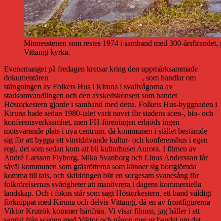
Minnesstenen som restes 1974 i samband med 300-årsfirandet, pla
Vittangi kyrka.
Evenemanget på fredagen kretsar kring den uppmärksammade
dokumentären
En sista kväll för Folkets Hus
, som handlar om
stängningen av Folkets Hus i Kiruna i svallvågorna av
stadsomvandlingen och den avskedskonsert som bandet
Höstorkestern gjorde i samband med detta. Folkets Hus-byggnaden i
Kiruna hade sedan 1980-talet varit navet för stadens scen-, bio- och
konferensverksamhet, men FH-föreningen erbjöds ingen
motsvarande plats i nya centrum, då kommunen i stället bestämde
sig för att bygga ett vinstdrivande kultur- och konferenshus i egen
regi, det som sedan kom att bli kulturhuset Aurora. I filmen av
André Larsson Flyborg, Mika Svanborg och Linus Andersson får
såväl kommunen som gräsrötterna som känner sig bortglömda
komma till tals, och skildringen blir en sorgesam svanesång för
folkrörelsernas svårigheter att manövrera i dagens kommersiella
landskap. Och i fokus står som sagt Höstorkestern, ett band väldigt
förknippat med Kiruna och delvis Vittangi, då en av frontfigurerna
Viktor Krutrök kommer härifrån. Vi visar filmen, jag håller i ett
samtal från scenen med Viktor och någon mer ur bandet om det