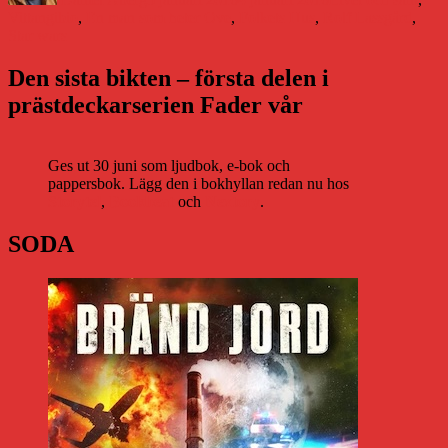
Etiketter
Vittangi
bio
,
En man som heter Ove
,
Folkets Hus
,
Rolf Lassgård
,
Star wars
Den sista bikten – första delen i
prästdeckarserien Fader vår
Ges ut 30 juni som ljudbok, e-bok och
pappersbok. Lägg den i bokhyllan redan nu hos
Storytel
,
Bookbeat
och
Nextory
.
SODA