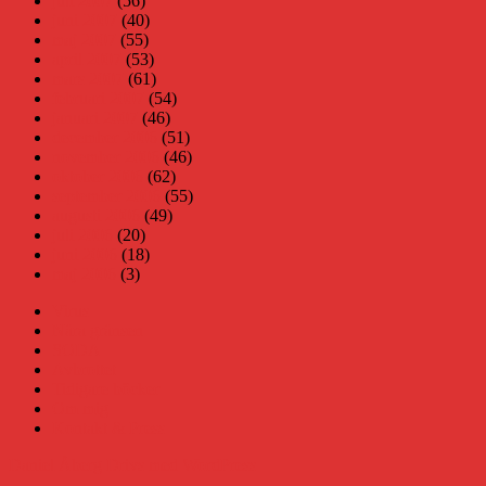
juli 2007
(56)
juni 2007
(40)
maj 2007
(55)
april 2007
(53)
mars 2007
(61)
februari 2007
(54)
januari 2007
(46)
december 2006
(51)
november 2006
(46)
oktober 2006
(62)
september 2006
(55)
augusti 2006
(49)
juli 2006
(20)
juni 2006
(18)
maj 2006
(3)
Virus
Nära gränsen
SODA
Avbrottet
Tidigare böcker
Om mig
Kontakt & Press
Daniel Åberg
Drivs med WordPress