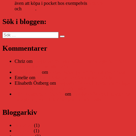
även att köpa i pocket hos exempelvis
Adlibris
och
Bokus
.
Sök i bloggen:
Sök
Sök
efter:
Kommentarer
Chriz
om
Läsplattan Storytel Reader må ha lagts ner, men
Teknifik tipsar om alternativ
Daniel Åberg
om
Viruset tickar på och Nära gränsen-helg
Emelie
om
Viruset tickar på och Nära gränsen-helg
Elisabeth Östberg
om
Läsplattan Storytel Reader må ha lagts
ner, men Teknifik tipsar om alternativ
Elin Häggberg // Teknifik
om
Läsplattan Storytel Reader må
ha lagts ner, men Teknifik tipsar om alternativ
Bloggarkiv
juni 2026
(1)
maj 2026
(1)