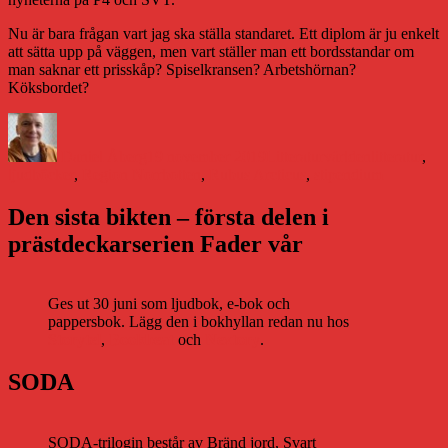
Nu är bara frågan vart jag ska ställa standaret. Ett diplom är ju enkelt
att sätta upp på väggen, men vart ställer man ett bordsstandar om
man saknar ett prisskåp? Spiselkransen? Arbetshörnan?
Köksbordet?
Författare
Publicerat
Kategorier
Etiketter
den
Daniel Åberg
19 november 2019
Litteraturvärlden
litteratur
,
ljudböcker
,
Region Norrbotten
,
Rubus Arcticus
,
stipendium
Den sista bikten – första delen i
prästdeckarserien Fader vår
Ges ut 30 juni som ljudbok, e-bok och
pappersbok. Lägg den i bokhyllan redan nu hos
Storytel
,
Bookbeat
och
Nextory
.
SODA
SODA-trilogin består av Bränd jord, Svart