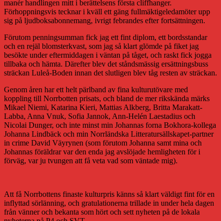
manér handlingen mitt i berättelsens första cliffhanger.
Förhoppningsvis tecknar i kväll ett gäng fullmäktigeledamöter upp
sig på ljudboksabonnemang, ivrigt febrandes efter fortsättningen.
Förutom penningsumman fick jag ett fint diplom, ett bordsstandar
och en rejäl blomsterkvast, som jag så klart glömde på fiket jag
besökte under eftermiddagen i väntan på tåget, och raskt fick jogga
tillbaka och hämta. Därefter blev det ståndsmässig ersättningsbuss
sträckan Luleå-Boden innan det slutligen blev tåg resten av sträckan.
Genom åren har ett helt pärlband av fina kulturutövare med
koppling till Norrbotten prisats, och bland de mer rikskända märks
Mikael Niemi, Katarina Kieri, Mattias Alkberg, Britta Marakatt-
Labba, Anna Vnuk, Sofia Jannok, Ann-Helén Laestadius och
Nicolai Dunger, och inte minst min Johannas forna Bokhora-kollega
Johanna Lindbäck och min Norrländska Litteratursällskapet-partner
in crime David Väyrynen (som förutom Johanna samt mina och
Johannas föräldrar var den enda jag avslöjade hemligheten för i
förväg, var ju tvungen att få veta vad som väntade mig).
Att få Norrbottens finaste kulturpris känns så klart väldigt fint för en
inflyttad sörlänning, och gratulationerna trillade in under hela dagen
från vänner och bekanta som hört och sett nyheten på de lokala
nyheterna på P4 och SVT.