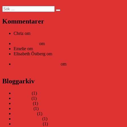
Sök
Sök
efter:
Kommentarer
Chriz
om
Läsplattan Storytel Reader må ha lagts ner, men
Teknifik tipsar om alternativ
Daniel Åberg
om
Viruset tickar på och Nära gränsen-helg
Emelie
om
Viruset tickar på och Nära gränsen-helg
Elisabeth Östberg
om
Läsplattan Storytel Reader må ha lagts
ner, men Teknifik tipsar om alternativ
Elin Häggberg // Teknifik
om
Läsplattan Storytel Reader må
ha lagts ner, men Teknifik tipsar om alternativ
Bloggarkiv
juni 2026
(1)
maj 2026
(1)
april 2026
(1)
mars 2026
(1)
januari 2026
(1)
december 2025
(1)
november 2025
(1)