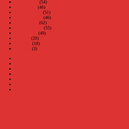
februari 2007
(54)
januari 2007
(46)
december 2006
(51)
november 2006
(46)
oktober 2006
(62)
september 2006
(55)
augusti 2006
(49)
juli 2006
(20)
juni 2006
(18)
maj 2006
(3)
Virus
Nära gränsen
SODA
Avbrottet
Tidigare böcker
Om mig
Kontakt & Press
Daniel Åberg
Drivs med WordPress