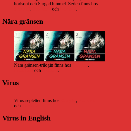
horisont och Sargad himmel. Serien finns hos
Storytel
,
Bookbeat
och
Nextory
.
Nära gränsen
Nära gränsen-trilogin finns hos
Storytel
,
Bookbeat
och
Nextory
.
Virus
Virus-septetten finns hos
Storytel
,
Bookbeat
och
Nextory
.
Virus in English