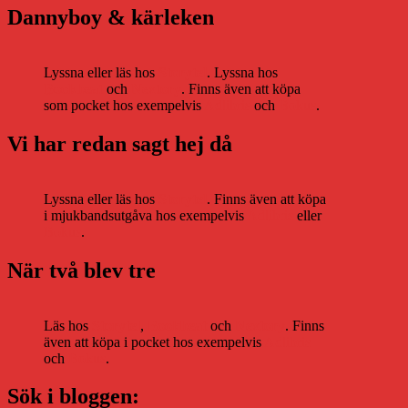
Dannyboy & kärleken
Lyssna eller läs hos
Storytel
. Lyssna hos
Bookbeat
och
Nextory
. Finns även att köpa
som pocket hos exempelvis
Adlibris
och
Bokus
.
Vi har redan sagt hej då
Lyssna eller läs hos
Storytel
. Finns även att köpa
i mjukbandsutgåva hos exempelvis
Adlibris
eller
Bokus
.
När två blev tre
Läs hos
Storytel
,
Bookbeat
och
Nextory
. Finns
även att köpa i pocket hos exempelvis
Adlibris
och
Bokus
.
Sök i bloggen: