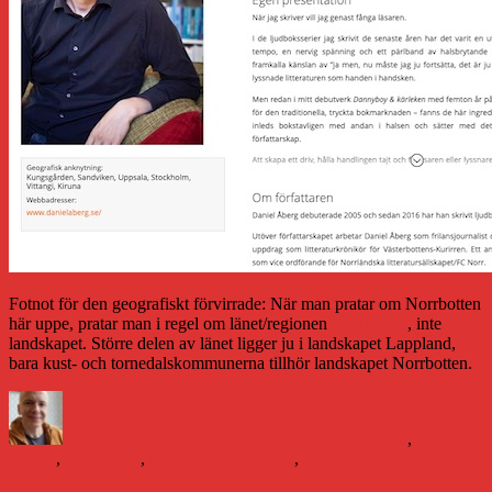
Fotnot för den geografiskt förvirrade: När man pratar om Norrbotten
här uppe, pratar man i regel om länet/regionen
Norrbotten
, inte
landskapet. Större delen av länet ligger ju i landskapet Lappland,
bara kust- och tornedalskommunerna tillhör landskapet Norrbotten.
Författare
Publicerat
Kategorier
Eti
den
Daniel Åberg
22 november 2019
Litteraturvärlden
,
Vittangi
Bibblo
,
Norrbotten
,
Norrbottensförfattare
,
Rubus Arcticus