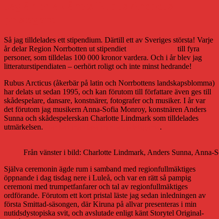
Jag är en av årets Rubus Arcticus-
pristagare
Så jag tilldelades ett stipendium. Därtill ett av Sveriges största! Varje
år delar Region Norrbotten ut stipendiet
Rubus Arcticus
till fyra
personer, som tilldelas 100 000 kronor vardera. Och i år blev jag
litteraturstipendiaten – oerhört roligt och inte minst hedrande!
Rubus Arcticus (åkerbär på latin och Norrbottens landskapsblomma)
har delats ut sedan 1995, och kan förutom till författare även ges till
skådespelare, dansare, konstnärer, fotografer och musiker. I år var
det förutom jag musikern Anna-Sofia Monroy, konstnären Anders
Sunna och skådespelerskan Charlotte Lindmark som tilldelades
utmärkelsen.
Här kan man läsa mer om pristagarna
.
Från vänster i bild: Charlotte Lindmark, Anders Sunna, Anna-So
Själva ceremonin ägde rum i samband med regionfullmäktiges
öppnande i dag tisdag nere i Luleå, och var en rätt så pampig
ceremoni med trumpetfanfarer och tal av regionfullmäktiges
ordförande. Förutom ett kort pristal läste jag sedan inledningen av
första Smittad-säsongen, där Kiruna på allvar presenteras i min
nutidsdystopiska svit, och avslutade enligt känt Storytel Original-