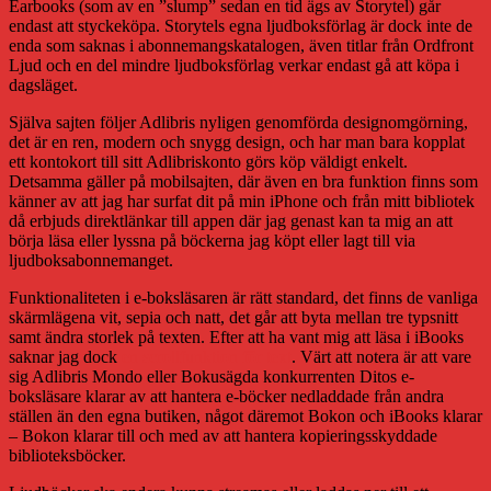
Earbooks (som av en ”slump” sedan en tid ägs av Storytel) går
endast att styckeköpa. Storytels egna ljudboksförlag är dock inte de
enda som saknas i abonnemangskatalogen, även titlar från Ordfront
Ljud och en del mindre ljudboksförlag verkar endast gå att köpa i
dagsläget.
Själva sajten följer Adlibris nyligen genomförda designomgörning,
det är en ren, modern och snygg design, och har man bara kopplat
ett kontokort till sitt Adlibriskonto görs köp väldigt enkelt.
Detsamma gäller på mobilsajten, där även en bra funktion finns som
känner av att jag har surfat dit på min iPhone och från mitt bibliotek
då erbjuds direktlänkar till appen där jag genast kan ta mig an att
börja läsa eller lyssna på böckerna jag köpt eller lagt till via
ljudboksabonnemanget.
Funktionaliteten i e-boksläsaren är rätt standard, det finns de vanliga
skärmlägena vit, sepia och natt, det går att byta mellan tre typsnitt
samt ändra storlek på texten. Efter att ha vant mig att läsa i iBooks
saknar jag dock
en scrollfunktion för text
. Värt att notera är att vare
sig Adlibris Mondo eller Bokusägda konkurrenten Ditos e-
boksläsare klarar av att hantera e-böcker nedladdade från andra
ställen än den egna butiken, något däremot Bokon och iBooks klarar
– Bokon klarar till och med av att hantera kopieringsskyddade
biblioteksböcker.