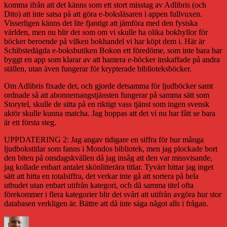
komma ifrån att det känns som ett stort misstag av Adlibris (och
Dito) att inte satsa på att göra e-boksläsaren i appen fullvuxen.
Visserligen känns det lite fjantigt att jämföra med den fysiska
världen, men nu blir det som om vi skulle ha olika bokhyllor för
böcker beroende på vilken bokhandel vi har köpt dem i. Här är
Schibstedägda e-boksbutiken Bokon ett föredöme, som inte bara har
byggt en app som klarar av att hantera e-böcker inskaffade på andra
ställen, utan även fungerar för krypterade biblioteksböcker.
Om Adlibris fixade det, och gjorde detsamma för ljudböcker samt
ordnade så att abonnemangstjänsten fungerar på samma sätt som
Storytel, skulle de sitta på en riktigt vass tjänst som ingen svensk
aktör skulle kunna matcha. Jag hoppas att det vi nu har fått se bara
är ett första steg.
UPPDATERING 2: Jag angav tidigare en siffra för hur många
ljudbokstitlar som fanns i Mondos bibliotek, men jag plockade bort
den biten på onsdagskvällen då jag insåg att den var missvisande,
jag kollade enbart antalet skönlitterära titlar. Tyvärr hittar jag inget
sätt att hitta en totalsiffra, det verkar inte gå att sortera på hela
utbudet utan enbart utifrån kategori, och då samma titel ofta
förekommer i flera kategorier blir det svårt att utifrån avgöra hur stor
databasen verkligen är. Bättre att då inte säga något alls i frågan.
Författare
Publicerat
Kategorie