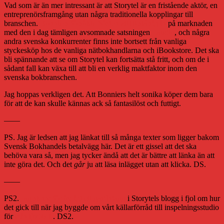
Vad som är än mer intressant är att Storytel är en fristående aktör, en
entreprenörsframgång utan några traditionella kopplingar till
branschen.
Bonniers försökte hösten 2010 slå sig in
på marknaden
med den i dag tämligen avsomnade satsningen
Laudio
, och några
andra svenska konkurrenter finns inte bortsett från vanliga
styckesköp hos de vanliga nätbokhandlarna och iBookstore. Det ska
bli spännande att se om Storytel kan fortsätta stå fritt, och om de i
sådant fall kan växa till att bli en verklig maktfaktor inom den
svenska bokbranschen.
Jag hoppas verkligen det. Att Bonniers helt sonika köper dem bara
för att de kan skulle kännas ack så fantasilöst och futtigt.
——
PS. Jag är ledsen att jag länkat till så många texter som ligger bakom
Svensk Bokhandels betalvägg här. Det är ett gissel att det ska
behöva vara så, men jag tycker ändå att det är bättre att länka än att
inte göra det. Och det
går
ju att läsa inlägget utan att klicka. DS.
——
PS2.
Jag skrev för övrigt ett gästinlägg
i Storytels blogg i fjol om hur
det gick till när jag byggde om vårt källarförråd till inspelningsstudio
för
min ljudbok
. DS2.