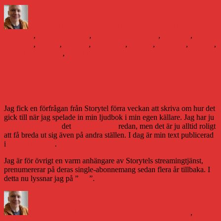
Författare
Publicerat
Kategorier
den
Daniel Åberg
4 september 2013
3 september 2013
Boken och
Etiketter
framtiden
,
Litteraturvärlden
,
Teknik
bokbranschen
,
Bonniers
,
Earbooks
,
Laudio
,
litteratur
,
ljudböcker
,
ljudbok
,
Storyside
,
Storytel
,
till
Svensk Bokhandel
,
teknik
1 kommentar
Äntligen
är
Om ”Vi har redan sagt hej då” hos
ljudboken
Storytel
digital
Jag fick en förfrågan från Storytel förra veckan att skriva om hur det
gick till när jag spelade in min ljudbok i min egen källare. Jag har ju
bloggat en del om
det
här i spalterna
redan, men det är ju alltid roligt
att få breda ut sig även på andra ställen. I dag är min text publicerad
i
Storytels blogg
.
Jag är för övrigt en varm anhängare av Storytels streamingtjänst,
prenumererar på deras single-abonnemang sedan flera år tillbaka. I
detta nu lyssnar jag på ”
Eld
”.
Författare
Publicerat
Kategorier
den
Daniel Åberg
8 maj 2012
1 oktober 2015
Författande
,
Etiketter