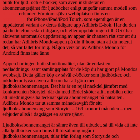
butik för ljud- och e-böcker, som även inkluderar en
böcker
abonnemangstjänst för ljudböcker enligt ungefär samma modell som
Storytel
erbjuder. Förutom själva webbplatsen finns en
Adlibris
Mondo-app
för iPhone/iPad/iPod Touch, som egentligen är en
uppdaterad variant av deras tidigare app Adlibris E-bok. Har du den
på din telefon sedan tidigare, och efter uppdateringen till iOS7 har
aktiverat automatisk uppdatering av appar, är chansen rätt stor att du
redan har Adlibris Mondo-appen på din iPhone utan att du noterat
det, så var fallet för mig. Någon version av Adlibris Mondo för
Android finns inte ännu.
Appen har ingen butiksfunktionalitet, utan är endast en
nedladdnings- samt samlingsplats för de köp du har gjort på Mondos
webbsajt. Detta gäller köp av såväl e-böcker som ljudböcker, och
inkluderar tyvärr även allt som har att göra med
ljudboksabonnemanget. Det här är en rejäl nackdel jämfört med
konkurrenten Storytel, där du med fördel sköter allt i mobilen efter
att inledningsvis ha tecknat själva abonnemanget på nätsajten.
Adlibris Mondo tar ut samma månadsavgift för sitt
ljudboksabonnemang som Storytel – 169 kronor i månaden – men
erbjuder alltså i dagsläget en sämre tjänst.
Ljudboksabonnemanget är sämre även till utbudet, så till vida att inte
alla ljudböcker som finns till försäljning ingår i
ljudboksabonnemanget, titlar från förlag som Storyside och