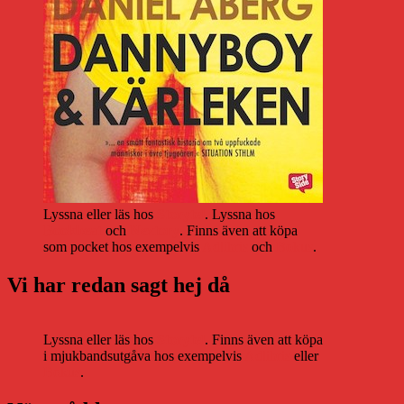
Lyssna eller läs hos
Storytel
. Lyssna hos
Bookbeat
och
Nextory
. Finns även att köpa
som pocket hos exempelvis
Adlibris
och
Bokus
.
Vi har redan sagt hej då
Lyssna eller läs hos
Storytel
. Finns även att köpa
i mjukbandsutgåva hos exempelvis
Adlibris
eller
Bokus
.