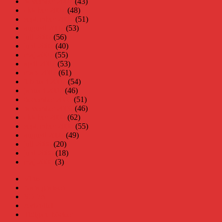
november 2007
(43)
oktober 2007
(48)
september 2007
(51)
augusti 2007
(53)
juli 2007
(56)
juni 2007
(40)
maj 2007
(55)
april 2007
(53)
mars 2007
(61)
februari 2007
(54)
januari 2007
(46)
december 2006
(51)
november 2006
(46)
oktober 2006
(62)
september 2006
(55)
augusti 2006
(49)
juli 2006
(20)
juni 2006
(18)
maj 2006
(3)
Virus
Nära gränsen
SODA
Avbrottet
Tidigare böcker