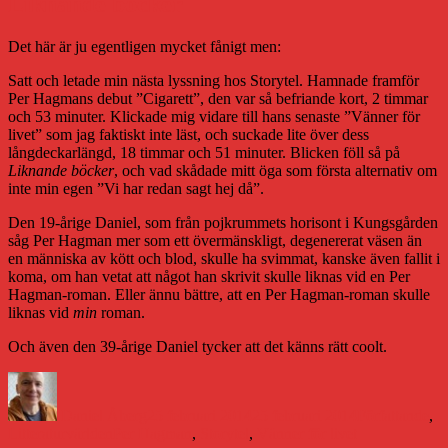
Liknande böcker
Det här är ju egentligen mycket fånigt men:
Satt och letade min nästa lyssning hos Storytel. Hamnade framför
Per Hagmans debut ”Cigarett”, den var så befriande kort, 2 timmar
och 53 minuter. Klickade mig vidare till hans senaste ”Vänner för
livet” som jag faktiskt inte läst, och suckade lite över dess
långdeckarlängd, 18 timmar och 51 minuter. Blicken föll så på
Liknande böcker
, och vad skådade mitt öga som första alternativ om
inte min egen ”Vi har redan sagt hej då”.
Den 19-årige Daniel, som från pojkrummets horisont i Kungsgården
såg Per Hagman mer som ett övermänskligt, degenererat väsen än
en människa av kött och blod, skulle ha svimmat, kanske även fallit i
koma, om han vetat att något han skrivit skulle liknas vid en Per
Hagman-roman. Eller ännu bättre, att en Per Hagman-roman skulle
liknas vid
min
roman.
Och även den 39-årige Daniel tycker att det känns rätt coolt.
Författare
Publicerat
Kategorier
den
Daniel Åberg
25 februari 2014
25 februari 2014
Författande
,
Etiketter
Litteraturvärlden
Per Hagman
,
Storytel
,
Vänner för livet