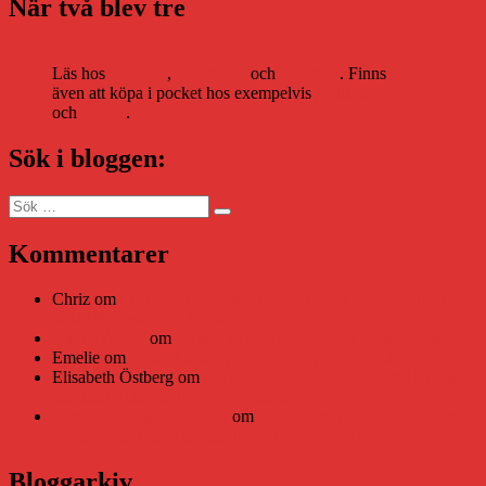
När två blev tre
Läs hos
Storytel
,
Bookbeat
och
Nextory
. Finns
även att köpa i pocket hos exempelvis
Adlibris
och
Bokus
.
Sök i bloggen:
Sök
Sök
efter:
Kommentarer
Chriz
om
Läsplattan Storytel Reader må ha lagts ner, men
Teknifik tipsar om alternativ
Daniel Åberg
om
Viruset tickar på och Nära gränsen-helg
Emelie
om
Viruset tickar på och Nära gränsen-helg
Elisabeth Östberg
om
Läsplattan Storytel Reader må ha lagts
ner, men Teknifik tipsar om alternativ
Elin Häggberg // Teknifik
om
Läsplattan Storytel Reader må
ha lagts ner, men Teknifik tipsar om alternativ
Bloggarkiv