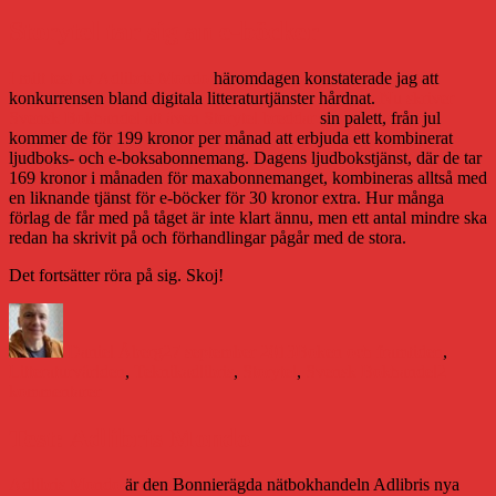
Storytel tar sig an e-böcker
I mitt test av Adlibris Mondo
häromdagen konstaterade jag att
konkurrensen bland digitala litteraturtjänster hårdnat.
Nu skriver
Svensk Bokhandel att även Storytel breddar
sin palett, från jul
kommer de för 199 kronor per månad att erbjuda ett kombinerat
ljudboks- och e-boksabonnemang. Dagens ljudbokstjänst, där de tar
169 kronor i månaden för maxabonnemanget, kombineras alltså med
en liknande tjänst för e-böcker för 30 kronor extra. Hur många
förlag de får med på tåget är inte klart ännu, men ett antal mindre ska
redan ha skrivit på och förhandlingar pågår med de stora.
Det fortsätter röra på sig. Skoj!
Författare
Publicerat
Kategorier
den
Daniel Åberg
27 september 2013
Boken och framtiden
,
Etiketter
Litteraturvärlden
,
Teknik
adlibris
,
Storytel
,
Svensk Bokhandel
2
till
kommentarer
Storytel
tar
Test: Adlibris Mondo
sig
an
Adlibris Mondo
är den Bonnierägda nätbokhandeln Adlibris nya
e-