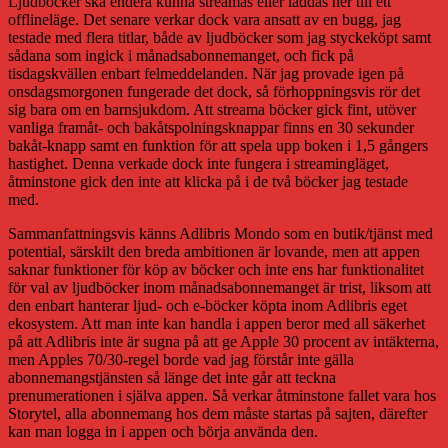
Ljudböcker ska endera kunna streamas eller laddas ner till ett
offlineläge. Det senare verkar dock vara ansatt av en bugg, jag
testade med flera titlar, både av ljudböcker som jag styckeköpt samt
sådana som ingick i månadsabonnemanget, och fick på
tisdagskvällen enbart felmeddelanden. När jag provade igen på
onsdagsmorgonen fungerade det dock, så förhoppningsvis rör det
sig bara om en barnsjukdom. Att streama böcker gick fint, utöver
vanliga framåt- och bakåtspolningsknappar finns en 30 sekunder
bakåt-knapp samt en funktion för att spela upp boken i 1,5 gångers
hastighet. Denna verkade dock inte fungera i streamingläget,
åtminstone gick den inte att klicka på i de två böcker jag testade
med.
Sammanfattningsvis känns Adlibris Mondo som en butik/tjänst med
potential, särskilt den breda ambitionen är lovande, men att appen
saknar funktioner för köp av böcker och inte ens har funktionalitet
för val av ljudböcker inom månadsabonnemanget är trist, liksom att
den enbart hanterar ljud- och e-böcker köpta inom Adlibris eget
ekosystem. Att man inte kan handla i appen beror med all säkerhet
på att Adlibris inte är sugna på att ge Apple 30 procent av intäkterna,
men Apples 70/30-regel borde vad jag förstår inte gälla
abonnemangstjänsten så länge det inte går att teckna
prenumerationen i själva appen. Så verkar åtminstone fallet vara hos
Storytel, alla abonnemang hos dem måste startas på sajten, därefter
kan man logga in i appen och börja använda den.