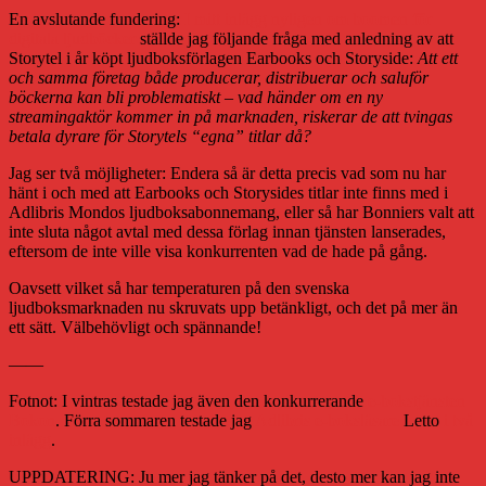
En avslutande fundering:
I mitt inlägg nyligen om boomen för
digitala ljudböcker
ställde jag följande fråga med anledning av att
Storytel i år köpt ljudboksförlagen Earbooks och Storyside:
Att ett
och samma företag både producerar, distribuerar och saluför
böckerna kan bli problematiskt – vad händer om en ny
streamingaktör kommer in på marknaden, riskerar de att tvingas
betala dyrare för Storytels “egna” titlar då?
Jag ser två möjligheter: Endera så är detta precis vad som nu har
hänt i och med att Earbooks och Storysides titlar inte finns med i
Adlibris Mondos ljudboksabonnemang, eller så har Bonniers valt att
inte sluta något avtal med dessa förlag innan tjänsten lanserades,
eftersom de inte ville visa konkurrenten vad de hade på gång.
Oavsett vilket så har temperaturen på den svenska
ljudboksmarknaden nu skruvats upp betänkligt, och det på mer än
ett sätt. Välbehövligt och spännande!
——
Fotnot: I vintras testade jag även den konkurrerande
e-bokstjänsten
Bokon
. Förra sommaren testade jag
Adlibris e-boksläsare
Letto
i två
inlägg
.
UPPDATERING: Ju mer jag tänker på det, desto mer kan jag inte