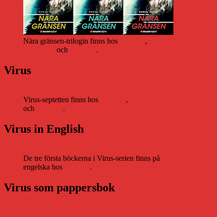
Nära gränsen-trilogin finns hos
Storytel
,
Bookbeat
och
Nextory
.
Virus
Virus-septetten finns hos
Storytel
,
Bookbeat
och
Nextory
.
Virus in English
De tre första böckerna i Virus-serien finns på
engelska hos
Storytel
.
Virus som pappersbok