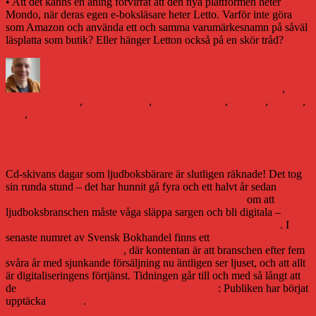
• Att det känns en aning förvirrat att den nya plattformen heter
Mondo, när deras egen e-boksläsare heter Letto. Varför inte göra
som Amazon och använda ett och samma varumärkesnamn på såväl
läsplatta som butik? Eller hänger Letton också på en skör tråd?
Författare
Publicerat
Kategorier
den
Daniel Åberg
24 september 2013
Boken och framtiden
,
Etiketter
Litteraturvärlden
,
Teknik
adlibris
,
Adlibris Mondo
,
amazon
,
Laudio
,
letto
,
Storytel
Äntligen är ljudboken digital
Cd-skivans dagar som ljudboksbärare är slutligen räknade! Det tog
sin runda stund – det har hunnit gå fyra och ett halvt år sedan
jag
skrev ett agitatoriskt debattinlägg i Svensk Bokhandel
om att
ljudboksbranschen måste våga släppa sargen och bli digitala –
något
som fick vissa aktörer att hävda att jag inte höll ”branschnivå”
. I
senaste numret av Svensk Bokhandel finns ett
mycket läsvärt
temaspecial om ljudböcker
, där kontentan är att branschen efter fem
svåra år med sjunkande försäljning nu äntligen ser ljuset, och att allt
är digitaliseringens förtjänst. Tidningen går till och med så långt att
de
härleder ljudbokens räddning till en enda sak
: Publiken har börjat
upptäcka
Storytel
.