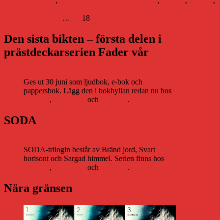
Litteraturvärlden
,
Vi har redan sagt hej då
litteratur
,
ljudbok
,
Storytel
,
teknik
Sidnumrering
Sida
Sida
Sida
Föregående sida
1
…
17
18
för
Den sista bikten – första delen i
inlägg
prästdeckarserien Fader vår
Ges ut 30 juni som ljudbok, e-bok och
pappersbok. Lägg den i bokhyllan redan nu hos
Storytel
,
Bookbeat
och
Nextory
.
SODA
SODA-trilogin består av Bränd jord, Svart
horisont och Sargad himmel. Serien finns hos
Storytel
,
Bookbeat
och
Nextory
.
Nära gränsen