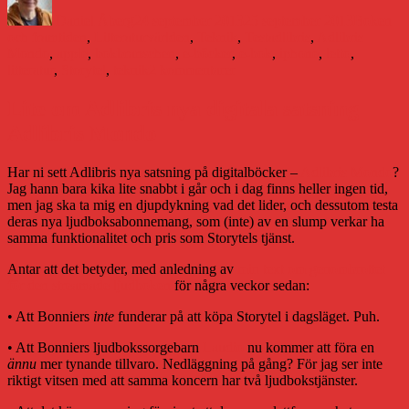
den
Daniel Åberg
24 september 2013
25 september 2013
Boken
Etiketter
och framtiden
,
Litteraturvärlden
,
Teknik
,
Test
adlibris
,
Adlibris
Mondo
,
apple
,
bokbranschen
,
e-böcker
,
e-bok
,
iphone
,
letto
,
till
litteratur
,
Storytel
,
teknik
2 kommentarer
Test:
Adlibris
Lite om Adlibris nya digitala satsning
Mondo
Adlibris Mondo
Har ni sett Adlibris nya satsning på digitalböcker –
Adlibris Mondo
?
Jag hann bara kika lite snabbt i går och i dag finns heller ingen tid,
men jag ska ta mig en djupdykning vad det lider, och dessutom testa
deras nya ljudboksabonnemang, som (inte) av en slump verkar ha
samma funktionalitet och pris som Storytels tjänst.
Antar att det betyder, med anledning av
min text om genombrottet
för den streamade ljudboken
för några veckor sedan:
• Att Bonniers
inte
funderar på att köpa Storytel i dagsläget. Puh.
• Att Bonniers ljudbokssorgebarn
Laudio
nu kommer att föra en
ännu
mer tynande tillvaro. Nedläggning på gång? För jag ser inte
riktigt vitsen med att samma koncern har två ljudbokstjänster.