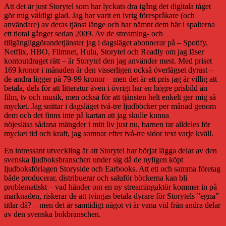
Att det är just Storytel som har lyckats dra igång det digitala tåget
gör mig väldigt glad. Jag har varit en ivrig förespråkare (och
användare) av deras tjänst länge och har nämnt dem här i spalterna
ett tiotal gånger sedan 2009. Av de streaming- och
tillgängliggörandetjänster jag i dagsläget abonnerar på – Spotify,
Netflix, HBO, Filmnet, Hulu, Storytel och Readly om jag läser
kontoutdraget rätt – är Storytel den jag använder mest. Med priset
169 kronor i månaden är den visserligen också överlägset dyrast –
de andra ligger på 79-99 kronor – men det är ett pris jag är villig att
betala, dels för att litteratur även i övrigt har en högre prisbild än
film, tv och musik, men också för att tjänsten helt enkelt ger mig så
mycket. Jag snittar i dagsläget två-tre ljudböcker per månad genom
dem och det finns inte på kartan att jag skulle kunna
nöjesläsa sådana mängder i mitt liv just nu, barnen tar alldeles för
mycket tid och kraft, jag somnar efter två-tre sidor text varje kväll.
En intressant utveckling är att Storytel har börjat lägga delar av den
svenska ljudboksbranschen under sig då de nyligen köpt
ljudboksförlagen Storyside och Earbooks. Att ett och samma företag
både producerar, distribuerar och saluför böckerna kan bli
problematiskt – vad händer om en ny streamingaktör kommer in på
marknaden, riskerar de att tvingas betala dyrare för Storytels ”egna”
titlar då? – men det är samtidigt något vi är vana vid från andra delar
av den svenska bokbranschen.