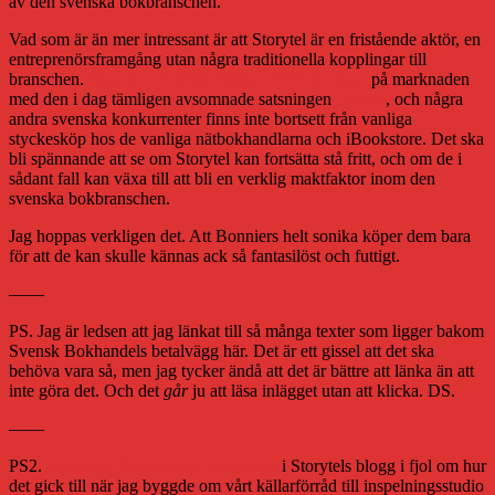
av den svenska bokbranschen.
Vad som är än mer intressant är att Storytel är en fristående aktör, en
entreprenörsframgång utan några traditionella kopplingar till
branschen.
Bonniers försökte hösten 2010 slå sig in
på marknaden
med den i dag tämligen avsomnade satsningen
Laudio
, och några
andra svenska konkurrenter finns inte bortsett från vanliga
styckesköp hos de vanliga nätbokhandlarna och iBookstore. Det ska
bli spännande att se om Storytel kan fortsätta stå fritt, och om de i
sådant fall kan växa till att bli en verklig maktfaktor inom den
svenska bokbranschen.
Jag hoppas verkligen det. Att Bonniers helt sonika köper dem bara
för att de kan skulle kännas ack så fantasilöst och futtigt.
——
PS. Jag är ledsen att jag länkat till så många texter som ligger bakom
Svensk Bokhandels betalvägg här. Det är ett gissel att det ska
behöva vara så, men jag tycker ändå att det är bättre att länka än att
inte göra det. Och det
går
ju att läsa inlägget utan att klicka. DS.
——
PS2.
Jag skrev för övrigt ett gästinlägg
i Storytels blogg i fjol om hur
det gick till när jag byggde om vårt källarförråd till inspelningsstudio