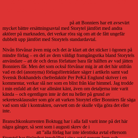
Lite om det här med Storytel, Bonniers
och ersättningen
Svensk Bokhandel drar stort i dag
på att Bonniers har ett avsevärt
mycket bättre ersättningsavtal med Storytel jämfört med andra
aktörer på marknaden, det verkar röra sig om att de fått ungefär
dubbelt upp jämfört med Storytels standardavtal.
Nivån förvånar även mig och det är klart att det sticker i ögonen på
mindre förlag – en del av dem väldigt framgångsrika bland Storytels
användare – att de och deras författare bara får hälften av vad jätten
Bonniers får. Men det som
också
förvånar mig är att det här utifrån
vad en del (anonyma) förlagsföreträdare säger i artikeln samt vad
Svensk Bokhandels chefredaktör Per PeKå Englund skriver i en
kommentar, verkar slå ner som en blixt från klar himmel. Jag trodde
i min enfald att det var allmänt känt, även om detaljerna inte varit
kända – och egentligen inte är det nu heller på grund av
sekretessklausuler som gör att varken Storytel eller Bonniers får säga
vad som står i kontrakten, oavsett om de skulle vilja göra det eller
inte.
Branschkonkurrenten Boktugg har i alla fall varit inne på det här
några gånger, så sent som i augusti skrev de i
en artikel om Storytels
ersättningsnivåer
att ”alla förlag har inte identiska avtal eftersom
Storytel har förändrat innehållet i sina avtal genom åren och