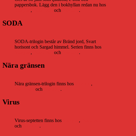
pappersbok. Lägg den i bokhyllan redan nu hos
Storytel
,
Bookbeat
och
Nextory
.
SODA
SODA-trilogin består av Bränd jord, Svart
horisont och Sargad himmel. Serien finns hos
Storytel
,
Bookbeat
och
Nextory
.
Nära gränsen
Nära gränsen-trilogin finns hos
Storytel
,
Bookbeat
och
Nextory
.
Virus
Virus-septetten finns hos
Storytel
,
Bookbeat
och
Nextory
.