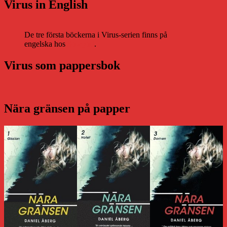
Virus in English
De tre första böckerna i Virus-serien finns på
engelska hos
Storytel
.
Virus som pappersbok
Nära gränsen på papper