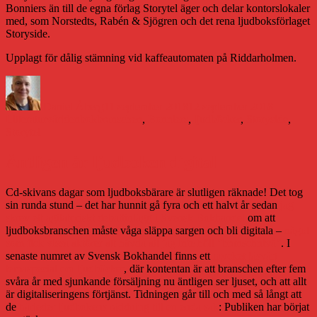
Bonniers än till de egna förlag Storytel äger och delar kontorslokaler
med, som Norstedts, Rabén & Sjögren och det rena ljudboksförlaget
Storyside.
Upplagt för dålig stämning vid kaffeautomaten på Riddarholmen.
Författare
Publicerat
Kategorie
den
Daniel Åberg
11 september 2018
12 september 2018
Etiketter
Litteraturvärlden
bokbranschen
,
Bonniers
,
ljudböcker
,
Storyside
,
Storytel
Äntligen är ljudboken digital
Cd-skivans dagar som ljudboksbärare är slutligen räknade! Det tog
sin runda stund – det har hunnit gå fyra och ett halvt år sedan
jag
skrev ett agitatoriskt debattinlägg i Svensk Bokhandel
om att
ljudboksbranschen måste våga släppa sargen och bli digitala –
något
som fick vissa aktörer att hävda att jag inte höll ”branschnivå”
. I
senaste numret av Svensk Bokhandel finns ett
mycket läsvärt
temaspecial om ljudböcker
, där kontentan är att branschen efter fem
svåra år med sjunkande försäljning nu äntligen ser ljuset, och att allt
är digitaliseringens förtjänst. Tidningen går till och med så långt att
de
härleder ljudbokens räddning till en enda sak
: Publiken har börjat