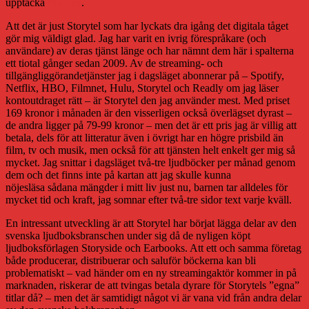
upptäcka
Storytel
.
Att det är just Storytel som har lyckats dra igång det digitala tåget
gör mig väldigt glad. Jag har varit en ivrig förespråkare (och
användare) av deras tjänst länge och har nämnt dem här i spalterna
ett tiotal gånger sedan 2009. Av de streaming- och
tillgängliggörandetjänster jag i dagsläget abonnerar på – Spotify,
Netflix, HBO, Filmnet, Hulu, Storytel och Readly om jag läser
kontoutdraget rätt – är Storytel den jag använder mest. Med priset
169 kronor i månaden är den visserligen också överlägset dyrast –
de andra ligger på 79-99 kronor – men det är ett pris jag är villig att
betala, dels för att litteratur även i övrigt har en högre prisbild än
film, tv och musik, men också för att tjänsten helt enkelt ger mig så
mycket. Jag snittar i dagsläget två-tre ljudböcker per månad genom
dem och det finns inte på kartan att jag skulle kunna
nöjesläsa sådana mängder i mitt liv just nu, barnen tar alldeles för
mycket tid och kraft, jag somnar efter två-tre sidor text varje kväll.
En intressant utveckling är att Storytel har börjat lägga delar av den
svenska ljudboksbranschen under sig då de nyligen köpt
ljudboksförlagen Storyside och Earbooks. Att ett och samma företag
både producerar, distribuerar och saluför böckerna kan bli
problematiskt – vad händer om en ny streamingaktör kommer in på
marknaden, riskerar de att tvingas betala dyrare för Storytels ”egna”
titlar då? – men det är samtidigt något vi är vana vid från andra delar