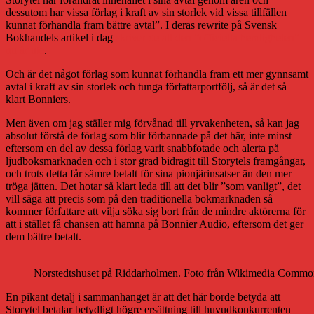
dessutom har vissa förlag i kraft av sin storlek vid vissa tillfällen
kunnat förhandla fram bättre avtal”. I deras rewrite på Svensk
Bokhandels artikel i dag
skriver de att den ”officiella hemligheten”
nu är ute
.
Och är det något förlag som kunnat förhandla fram ett mer gynnsamt
avtal i kraft av sin storlek och tunga författarportfölj, så är det så
klart Bonniers.
Men även om jag ställer mig förvånad till yrvakenheten, så kan jag
absolut förstå de förlag som blir förbannade på det här, inte minst
eftersom en del av dessa förlag varit snabbfotade och alerta på
ljudboksmarknaden och i stor grad bidragit till Storytels framgångar,
och trots detta får sämre betalt för sina pionjärinsatser än den mer
tröga jätten. Det hotar så klart leda till att det blir ”som vanligt”, det
vill säga att precis som på den traditionella bokmarknaden så
kommer författare att vilja söka sig bort från de mindre aktörerna för
att i stället få chansen att hamna på Bonnier Audio, eftersom det ger
dem bättre betalt.
Norstedtshuset på Riddarholmen. Foto från Wikimedia Commo
En pikant detalj i sammanhanget är att det här borde betyda att
Storytel betalar betydligt högre ersättning till huvudkonkurrenten