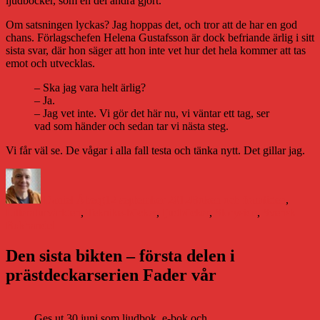
ljudböcker, som en del andra gjort.
Om satsningen lyckas? Jag hoppas det, och tror att de har en god
chans. Förlagschefen Helena Gustafsson är dock befriande ärlig i sitt
sista svar, där hon säger att hon inte vet hur det hela kommer att tas
emot och utvecklas.
– Ska jag vara helt ärlig?
– Ja.
– Jag vet inte. Vi gör det här nu, vi väntar ett tag, ser
vad som händer och sedan tar vi nästa steg.
Vi får väl se. De vågar i alla fall testa och tänka nytt. Det gillar jag.
Författare
Publicerat
Kategorier
den
Daniel Åberg
12 september 2012
Boken och framtiden
,
Etiketter
Litteraturvärlden
,
Teknik
e-böcker
,
ljudböcker
,
Storyside
,
Svensk
Bokhandel
Den sista bikten – första delen i
prästdeckarserien Fader vår
Ges ut 30 juni som ljudbok, e-bok och