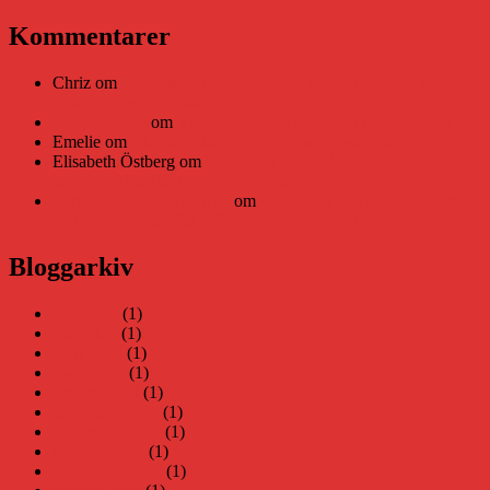
Sök
efter:
Kommentarer
Chriz
om
Läsplattan Storytel Reader må ha lagts ner, men
Teknifik tipsar om alternativ
Daniel Åberg
om
Viruset tickar på och Nära gränsen-helg
Emelie
om
Viruset tickar på och Nära gränsen-helg
Elisabeth Östberg
om
Läsplattan Storytel Reader må ha lagts
ner, men Teknifik tipsar om alternativ
Elin Häggberg // Teknifik
om
Läsplattan Storytel Reader må
ha lagts ner, men Teknifik tipsar om alternativ
Bloggarkiv
juni 2026
(1)
maj 2026
(1)
april 2026
(1)
mars 2026
(1)
januari 2026
(1)
december 2025
(1)
november 2025
(1)
oktober 2025
(1)
september 2025
(1)