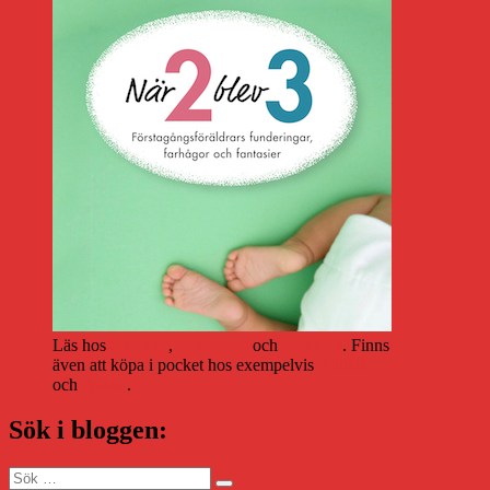
Läs hos
Storytel
,
Bookbeat
och
Nextory
. Finns
även att köpa i pocket hos exempelvis
Adlibris
och
Bokus
.
Sök i bloggen:
Sök