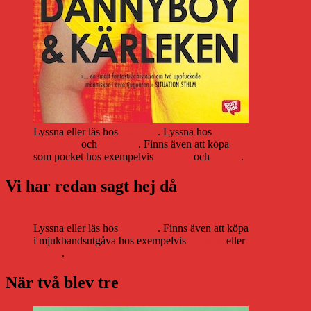
Lyssna eller läs hos
Storytel
. Lyssna hos
Bookbeat
och
Nextory
. Finns även att köpa
som pocket hos exempelvis
Adlibris
och
Bokus
.
Vi har redan sagt hej då
Lyssna eller läs hos
Storytel
. Finns även att köpa
i mjukbandsutgåva hos exempelvis
Adlibris
eller
Bokus
.
När två blev tre