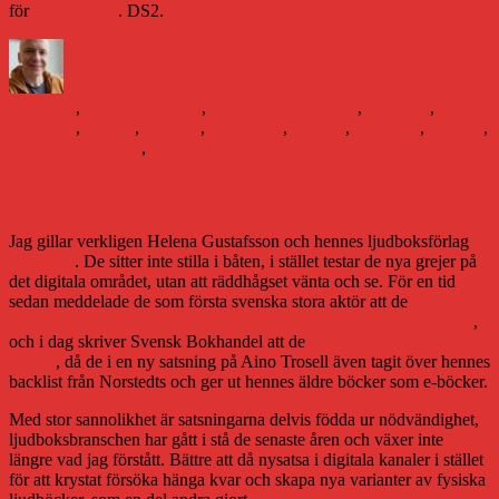
för
min ljudbok
. DS2.
Författare
Publicerat
Kategorier
den
Daniel Åberg
4 september 2013
3 september 2013
Boken och
Etiketter
framtiden
,
Litteraturvärlden
,
Teknik
bokbranschen
,
Bonniers
,
Earbooks
,
Laudio
,
litteratur
,
ljudböcker
,
ljudbok
,
Storyside
,
Storytel
,
till
Svensk Bokhandel
,
teknik
1 kommentar
Äntligen
är
Storyside och breddningen
ljudboken
digital
Jag gillar verkligen Helena Gustafsson och hennes ljudboksförlag
Storyside
. De sitter inte stilla i båten, i stället testar de nya grejer på
det digitala området, utan att räddhågset vänta och se. För en tid
sedan meddelade de som första svenska stora aktör att de
tecknat
avtal för att få in sina ljudböcker till försäljning i iTunes Bookstore
,
och i dag skriver Svensk Bokhandel att de
även börjar satsa på e-
böcker
, då de i en ny satsning på Aino Trosell även tagit över hennes
backlist från Norstedts och ger ut hennes äldre böcker som e-böcker.
Med stor sannolikhet är satsningarna delvis födda ur nödvändighet,
ljudboksbranschen har gått i stå de senaste åren och växer inte
längre vad jag förstått. Bättre att då nysatsa i digitala kanaler i stället
för att krystat försöka hänga kvar och skapa nya varianter av fysiska