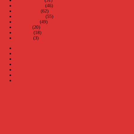
december 2006
(51)
november 2006
(46)
oktober 2006
(62)
september 2006
(55)
augusti 2006
(49)
juli 2006
(20)
juni 2006
(18)
maj 2006
(3)
Virus
Nära gränsen
SODA
Avbrottet
Tidigare böcker
Om mig
Kontakt & Press
Daniel Åberg
Drivs med WordPress