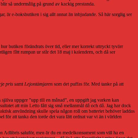
k blir så undermålig på grund av kackig prestanda.
, är e-boksbutiken i sig allt annat än inbjudande. Så här sorglig ser
 hur butiken förändrats över tid, eller mer korrekt uttryckt tyvärr
tligen fått rumpan ur står det 18 maj i kalendern, och då ser
rje pris
samt
Lejontämjaren
som det puffas för. Med tanke på att
is själva uppger ”upp till en månad”, en uppgift jag varken kan
 resultatet att min Letto fått sig små mellanmål då och då. Jag har dock
d praktisk användning skulle spela någon roll om batteriet behöver laddas
l för att tanka den torde det vara lätt ordnat var vi än i världen
den Adlibris saluför, men är du en medelkonsument som vill ha en