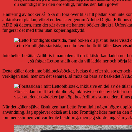
du samtidigt inte i den ordentligt, fumlas den lätt i golvet.
Hantering av böcker så. Ska du föra över titlar till plattan som inte 
auktorisera plattan, vilket endera sker genom Adobe Digital Editions (
ADE på datorn, men det går även att hantera böcker direkt i Utforskaren
fungerar det med titlar utan kopieringsskydd.
Letto Frontlights startsida, med boken du för tillfället läser visad
Inte heller berättar Adlibris i manualen att du faktiskt kan ladda ner b
mina romaner
, så frågar Letton snällt om du vill ladda ner och börja läs
Detta gäller dock inte biblioteksböcker, lyckas du efter sju sorger och 
verkligen usel, mer om det senare), så möts du bara av beskedet
Nedla
Förstasidan i mitt Lettobibliotek, inklusive en del av de titlar
visar att det är e-böcker jag köpt hos Adlibris som endera finns på
När det gäller själva läsningen har Letto Frontlight något högre uppl
användning. Jag upplever också att Letto Frontlight lider mer än den fö
tömmer skärmen vid var femte bläddring, men jag störde mig så mycket på