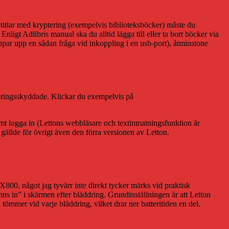
u titlar med kryptering (exempelvis biblioteksböcker) måste du
igt Adlibris manual ska du alltid lägga till eller ta bort böcker via
oppar upp en sådan fråga vid inkoppling i en usb-port), åtminstone
kopieringsskyddade. Klickar du exempelvis på
nedladdningslänkarna till
k samt logga in (Lettons webbläsare och textinmatningsfunktion är
gällde för övrigt även den förra versionen av Letton.
800, något jag tyvärr inte direkt tycker märks vid praktisk
nns in” i skärmen efter bläddring. Grundinställningen är att Letton
 tömmer vid varje bläddring, vilket drar ner batteritiden en del.