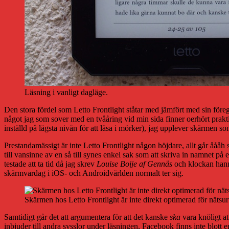
Läsning i vanligt dagläge.
Den stora fördel som Letto Frontlight ståtar med jämfört med sin före
något jag som sover med en tvååring vid min sida finner oerhört prak
inställd på lägsta nivån för att läsa i mörker), jag upplever skärmen so
Prestandamässigt är inte Letto Frontlight någon höjdare, allt går åååh
till vansinne av en så till synes enkel sak som att skriva in namnet p
testade att ta tid då jag skrev
Louise Boije af Gennäs
och klockan hann 
skärmvardag i iOS- och Androidvärlden normalt ter sig.
Skärmen hos Letto Frontlight är inte direkt optimerad för nätsur
Samtidigt går det att argumentera för att det kanske
ska
vara knöligt at
inbjuder till andra sysslor under läsningen, Facebook finns inte blott en