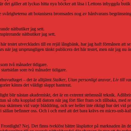
 det gäller att lyckas hitta nya böcker att läsa i Lettons inbyggda buti
 svårigheterna att botanisera bromsades nog av hårdvarans begränsningar
nspirerande nätbutiker jag sett.
är testet utvecklades till en rejäl långbänk, har jag haft förmånen att se
s när jag ursprungligen tänkt publicera det här testet, men när jag nu än
tartsidan som två månader tidigare.
rhuvudtaget – det är alltjämt
Stalker
,
Utan personligt ansvar
,
Liv till va
gorier känns det väldigt slappt hanterat.
tlight blir nästan akademiskt, det är en extremt strömsnål teknik. Adlibr
attan så ofta kopplad till datorn när jag fört filer fram och tillbaka, med
 rensa skärmen vid varje bläddring, och ser heller inte riktigt hur det vi
vi sällan befinner oss. Och i och med att det bara krävs en micro-usb-kabe
 Frontlight? Nej. Det finns tveklöst bättre läsplattor på marknaden än 