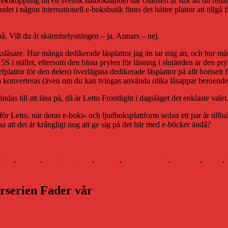
koppling till en svensk nätbokhandel där chansen är stor att du redan h
udet i någon internationell e-boksbutik finns det bättre plattor att tillgå
på. Vill du åt skärmbelysningen – ja. Annars – nej.
ksläsare. Hur många dedikerade läsplattor jag än tar mig an, och hur mång
S i stället, eftersom den bästa prylen för läsning i slutänden är den pr
fplattor för den delen) överlägsna dedikerade läsplattor på allt bortsett
öva konverteras (även om du kan tvingas använda olika läsappar beroende
s till att läsa på, då är Letto Frontlight i dagsläget det enklaste valet
ng för Letto, när deras e-boks- och ljudboksplattform sedan ett par år till
rna att det är krångligt nog att ge sig på det här med e-böcker ändå?
Etiketter
iden
,
Teknik
,
Test
#blogg100
,
adlibris
,
bokbranschen
,
e-böcker
,
e-bok
,
arserien Fader vår