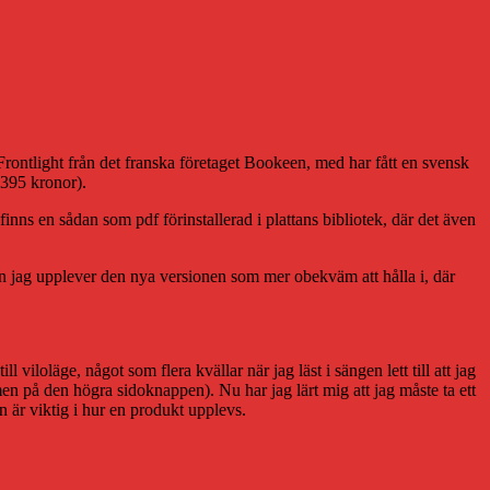
rontlight från det franska företaget Bookeen, med har fått en svensk
1395 kronor).
nns en sådan som pdf förinstallerad i plattans bibliotek, där det även
en jag upplever den nya versionen som mer obekväm att hålla i, där
l viloläge, något som flera kvällar när jag läst i sängen lett till att jag
mmen på den högra sidoknappen). Nu har jag lärt mig att jag måste ta ett
n är viktig i hur en produkt upplevs.