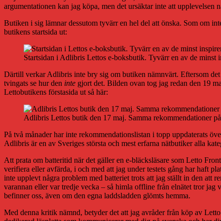
argumentationen kan jag köpa, men det ursäktar inte att upplevelsen när
Butiken i sig lämnar dessutom tyvärr en hel del att önska. Som om inte
butikens startsida ut:
Startsidan i Adlibris Lettos e-boksbutik. Tyvärr en av de minst i
Därtill verkar Adlibris inte bry sig om butiken nämnvärt. Eftersom det h
tvingats se hur den
inte
gjort det. Bilden ovan tog jag redan den 19 mar
Lettobutikens förstasida ut så här:
Adlibris Lettos butik den 17 maj. Samma rekommendationer på s
På två månader har inte rekommendationslistan i topp uppdaterats öve
Adlibris är en av Sveriges största och mest erfarna nätbutiker alla kate
Att prata om batteritid när det gäller en e-bläcksläsare som Letto Fron
verifiera eller avfärda, i och med att jag under testets gång har haft pl
inte upplevt några problem med batteriet trots att jag ställt in den att
varannan eller var tredje vecka – så himla offline från elnätet tror jag 
befinner oss, även om den egna laddsladden glömts hemma.
Med denna kritik nämnd, betyder det att jag avråder från köp av Letto