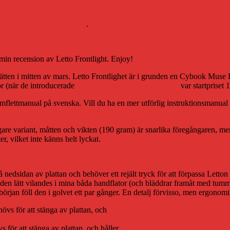
o Frontlight 2 kan läsas här
.
a min recension av Letto Frontlight. Enjoy!
ätten i mitten av mars. Letto Frontlighet är i grunden en Cybook Muse F
nor (när de introducerade
original-Letton sommaren 2012
var startpriset 
lettmanual på svenska. Vill du ha en mer utförlig instruktionsmanual fi
gare variant, måtten och vikten (190 gram) är snarlika föregångaren, m
, vilket inte känns helt lyckat.
nedsidan av plattan och behöver ett rejält tryck för att förpassa Letton til
ller den lätt vilandes i mina båda handflator (och bläddrar framåt med tu
örjan föll den i golvet ett par gånger. En detalj förvisso, men ergonomi
för att stänga av plattan, och håller