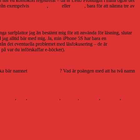
ar ett kontokort registrerat – då är Letto Frontlight i mina ögon det
 från exempelvis
Amazon
,
Kobo
eller
Tolino
, bara för att nämna tre av
a surfplattor jag än bestämt mig för att använda för läsning, slutar
yl jag alltid bär med mig. Ja, min iPhone 5S har bara en
 från det eventuella problemet med läsfokusering – de är
 på var du införskaffar e-böcker).
.
baka bär namnet
Adlibris Mondo
? Vad är poängen med att ha två namn
läsplatta
,
letto
,
Letto Frontlight
,
litteratur
,
recension
,
surfplatta
,