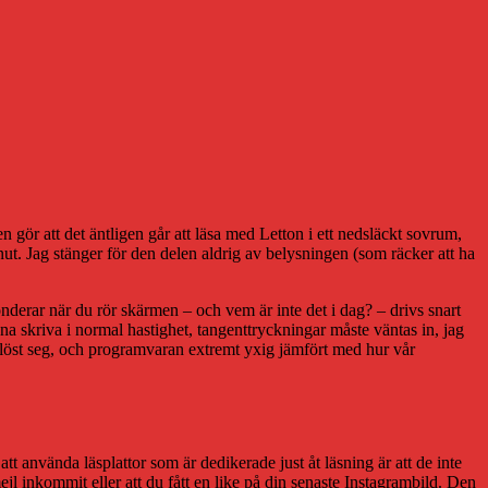
gör att det äntligen går att läsa med Letton i ett nedsläckt sovrum,
t. Jag stänger för den delen aldrig av belysningen (som räcker att ha
onderar när du rör skärmen – och vem är inte det i dag? – drivs snart
na skriva i normal hastighet, tangenttryckningar måste väntas in, jag
plöst seg, och programvaran extremt yxig jämfört med hur vår
att använda läsplattor som är dedikerade just åt läsning är att de inte
mejl inkommit eller att du fått en like på din senaste Instagrambild. Den