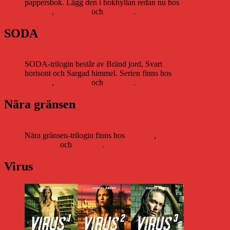
pappersbok. Lägg den i bokhyllan redan nu hos
Storytel
,
Bookbeat
och
Nextory
.
SODA
SODA-trilogin består av Bränd jord, Svart
horisont och Sargad himmel. Serien finns hos
Storytel
,
Bookbeat
och
Nextory
.
Nära gränsen
Nära gränsen-trilogin finns hos
Storytel
,
Bookbeat
och
Nextory
.
Virus