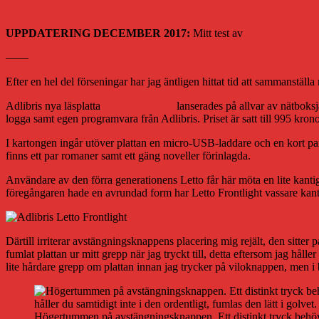
Test: Adlibris Letto Frontlight
UPPDATERING DECEMBER 2017:
Mitt test av
uppföljaren Lett
——
Efter en hel del förseningar har jag äntligen hittat tid att sammanställ
Adlibris nya läsplatta
Letto Frontlight
lanserades på allvar av nätboksj
logga samt egen programvara från Adlibris. Priset är satt till 995 kro
I kartongen ingår utöver plattan en micro-USB-laddare och en kort pamf
finns ett par romaner samt ett gäng noveller förinlagda.
Användare av den förra generationens Letto får här möta en lite kanti
föregångaren hade en avrundad form har Letto Frontlight vassare kanter
Därtill irriterar avstängningsknappens placering mig rejält, den sitter på 
fumlat plattan ur mitt grepp när jag tryckt till, detta eftersom jag hå
lite hårdare grepp om plattan innan jag trycker på viloknappen, men i b
Högertummen på avstängningsknappen. Ett distinkt tryck behövs 