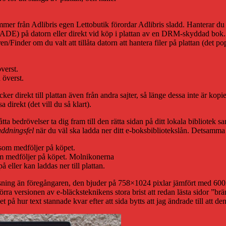
kommer från Adlibris egen Lettobutik förordar Adlibris sladd. Hanterar d
ADE) på datorn eller direkt vid köp i plattan av en DRM-skyddad bok. Enl
/Finder om du valt att tillåta datorn att hantera filer på plattan (det p
 överst.
öcker direkt till plattan även från andra sajter, så länge dessa inte är 
a direkt (det vill du så klart).
åtta bedrövelser ta dig fram till den rätta sidan på ditt lokala bibliote
ddningsfel
när du väl ska ladda ner ditt e-boksbibliotekslån. Detsamma 
 som medföljer på köpet. Molnikonerna
 eller kan laddas ner till plattan.
ösning än föregångaren, den bjuder på 758×1024 pixlar jämfört med 600X
rra versionen av e-bläcksteknikens stora brist att redan lästa sidor ”brä
 hur text stannade kvar efter att sida bytts att jag ändrade till att den