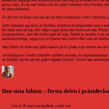
dedikerad läsplatta som kommunicerar med dig på svenska och har direkt
givna valet. Är du mer kräsen när det gäller tekniken eller föredrar utb
de stora aktörerna.
Är det värt att köpa nytt om du har förra versionens Letto? Det beror 
Själv fortsätter jag dock att förfäkta mobilens överlägsenhet som e-bo
det ändå med att jag efter några dagar börja läsa boken på min iPhone 5
fyratumsskärm, men det räcker gott för mig. Därtill är mobiler (och sur
användarvänliga, rappa och accepterar alla sorters filer utan att beh
Men tillhör du dem som gillar tanken på en platta som enkom ska använda
Avslutningsvis: Varför fortsätter Adlibris att kalla sin läsplattesatsni
att förhålla sig till när det gäller digitala böcker? Tycker inte använda
Författare
Publicerat
Kategorier
den
Daniel Åberg
18 maj 2015
11 december 2017
Boken och framt
till
teknik
25 kommentarer
Test:
Adlibris
Den sista bikten – första delen i prästdeck
Letto
Frontlight
Ges ut 30 juni som ljudbok, e-bok och