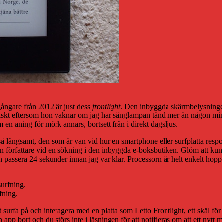
gångare från 2012 är just dess
frontlight
. Den inbyggda skärmbelysningen 
tiskt eftersom hon vaknar om jag har sänglampan tänd mer än någon minu
m en aning för mörk annars, bortsett från i direkt dagsljus.
 så långsamt, den som är van vid hur en smartphone eller surfplatta resp
å en författare vid en sökning i den inbyggda e-boksbutiken. Glöm att kun
passera 24 sekunder innan jag var klar. Processorn är helt enkelt hop
fning.
t surfa på och interagera med en platta som Letto Frontlight, ett skäl för 
 app bort och du störs inte i läsningen för att notifieras om att ett nytt 