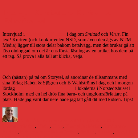
Intervju i Norrbottens-Kuriren och
läslovsfestival
Intervjuad i
Norrbottens-Kuriren
i dag om
Smittad
och
Virus
. Fin
text! Kuriren (och konkurrenten NSD, som även den ägs av NTM
Media) ligger till stora delar bakom betalvägg, men det brukar gå att
läsa oinloggad om det är ens första läsning av en artikel hos dem på
ett tag. Så prova i alla fall att klicka, vetja.
Och (nästan) på tal om Storytel, så anordnar de tillsammans med
sina förlag Rabén & Sjögren och B Wahlströms i dag och i morgon
lördag
Riddarholmens läslovsfestival
i lokalerna i Norstedtshuset i
Stockholm, med en hel drös fina barn- och ungdomsförfattare på
plats. Hade jag varit där nere hade jag lätt gått dit med kidsen. Tips!
Författare
Publicerat
Kategorier
den
Daniel Åberg
2 november 2018
1 september 2019
Etiketter
Litteraturvärlden
,
Media
,
Virus
,
Vittangi
ljudböcker
,
Norrbottens-
Kuriren
,
Riddarholmens läslovsfestival
,
Smittad
,
Storytel
,
Storytel
till
Original
,
Virus
2 kommentarer