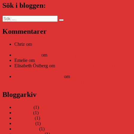
Sök i bloggen:
Sök
Sök
efter:
Kommentarer
Chriz
om
Läsplattan Storytel Reader må ha lagts ner, men
Teknifik tipsar om alternativ
Daniel Åberg
om
Viruset tickar på och Nära gränsen-helg
Emelie
om
Viruset tickar på och Nära gränsen-helg
Elisabeth Östberg
om
Läsplattan Storytel Reader må ha lagts
ner, men Teknifik tipsar om alternativ
Elin Häggberg // Teknifik
om
Läsplattan Storytel Reader må
ha lagts ner, men Teknifik tipsar om alternativ
Bloggarkiv
juni 2026
(1)
maj 2026
(1)
april 2026
(1)
mars 2026
(1)
januari 2026
(1)