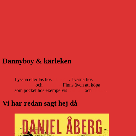
Dannyboy & kärleken
Lyssna eller läs hos
Storytel
. Lyssna hos
Bookbeat
och
Nextory
. Finns även att köpa
som pocket hos exempelvis
Adlibris
och
Bokus
.
Vi har redan sagt hej då