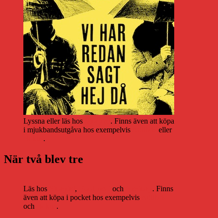
Lyssna eller läs hos
Storytel
. Finns även att köpa
i mjukbandsutgåva hos exempelvis
Adlibris
eller
Bokus
.
När två blev tre
Läs hos
Storytel
,
Bookbeat
och
Nextory
. Finns
även att köpa i pocket hos exempelvis
Adlibris
och
Bokus
.