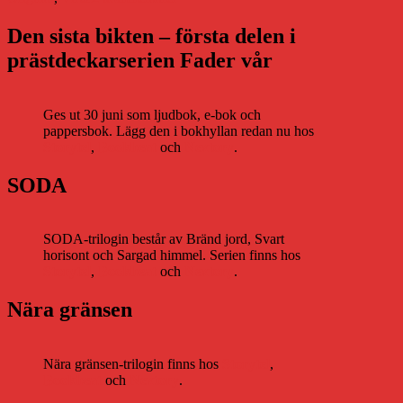
Intervju
i
Den sista bikten – första delen i
Norrbottens-
prästdeckarserien Fader vår
Kuriren
och
läslovsfestival
Ges ut 30 juni som ljudbok, e-bok och
pappersbok. Lägg den i bokhyllan redan nu hos
Storytel
,
Bookbeat
och
Nextory
.
SODA
SODA-trilogin består av Bränd jord, Svart
horisont och Sargad himmel. Serien finns hos
Storytel
,
Bookbeat
och
Nextory
.
Nära gränsen
Nära gränsen-trilogin finns hos
Storytel
,
Bookbeat
och
Nextory
.