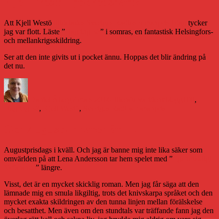
Kjell Westö i pocket snart?
Att Kjell Westö
tilldelades Sveriges Radios romanpris i dag
tycker
jag var flott. Läste ”
Hägring 38
” i somras, en fantastisk Helsingfors-
och mellankrigsskildring.
Ser att den inte givits ut i pocket ännu. Hoppas det blir ändring på
det nu.
Författare
Publicerat
Kategorier
Etiketter
den
Daniel Åberg
7 mars 2014
Litteraturvärlden
#blogg100
,
Hägring 38
,
Kjell Westö
,
Sveriges Radios romanpris
Och Augustvinnaren är …
Augustprisdags i kväll. Och jag är banne mig inte lika säker som
omvärlden på att Lena Andersson tar hem spelet med ”
Egenmäktigt
förfarande
” längre.
Visst, det är en mycket skicklig roman. Men jag får säga att den
lämnade mig en smula likgiltig, trots det knivskarpa språket och den
mycket exakta skildringen av den tunna linjen mellan förälskelse
och besatthet. Men även om den stundtals var träffande fann jag den