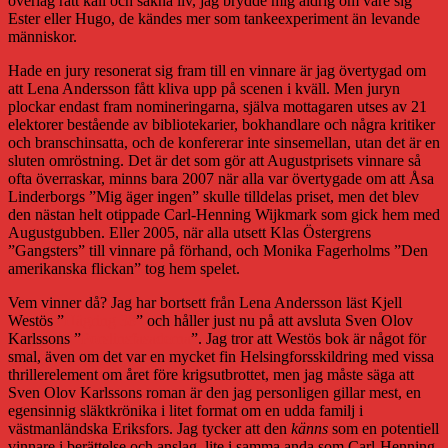
överlag rätt kall och sakna liv, jag brydde mig aldrig om vare sig
Ester eller Hugo, de kändes mer som tankeexperiment än levande
människor.
Hade en jury resonerat sig fram till en vinnare är jag övertygad om
att Lena Andersson fått kliva upp på scenen i kväll. Men juryn
plockar endast fram nomineringarna, själva mottagaren utses av 21
elektorer bestående av bibliotekarier, bokhandlare och några kritiker
och branschinsatta, och de konfererar inte sinsemellan, utan det är en
sluten omröstning. Det är det som gör att Augustprisets vinnare så
ofta överraskar, minns bara 2007 när alla var övertygade om att Åsa
Linderborgs ”Mig äger ingen” skulle tilldelas priset, men det blev
den nästan helt otippade Carl-Henning Wijkmark som gick hem med
Augustgubben. Eller 2005, när alla utsett Klas Östergrens
”Gangsters” till vinnare på förhand, och Monika Fagerholms ”Den
amerikanska flickan” tog hem spelet.
Vem vinner då? Jag har bortsett från Lena Andersson läst Kjell
Westös ”
Hägring 38
” och håller just nu på att avsluta Sven Olov
Karlssons ”
Porslinsfasaderna
”. Jag tror att Westös bok är något för
smal, även om det var en mycket fin Helsingforsskildring med vissa
thrillerelement om året före krigsutbrottet, men jag måste säga att
Sven Olov Karlssons roman är den jag personligen gillar mest, en
egensinnig släktkrönika i litet format om en udda familj i
västmanländska Eriksfors. Jag tycker att den
känns
som en potentiell
vinnare i berättelse och anslag, lite i samma anda som Carl-Henning