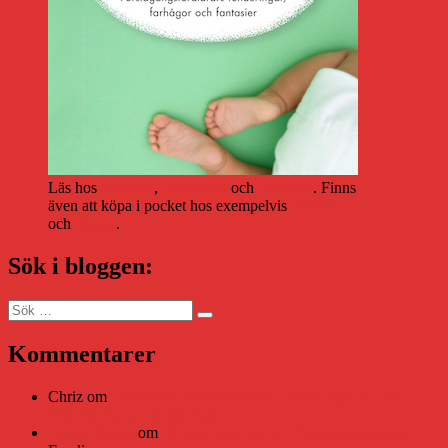
Läs hos
Storytel
,
Bookbeat
och
Nextory
. Finns
även att köpa i pocket hos exempelvis
Adlibris
och
Bokus
.
Sök i bloggen:
Sök
Sök
efter:
Kommentarer
Chriz
om
Läsplattan Storytel Reader må ha lagts ner, men
Teknifik tipsar om alternativ
Daniel Åberg
om
Viruset tickar på och Nära gränsen-helg