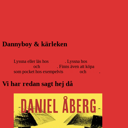
Dannyboy & kärleken
Lyssna eller läs hos
Storytel
. Lyssna hos
Bookbeat
och
Nextory
. Finns även att köpa
som pocket hos exempelvis
Adlibris
och
Bokus
.
Vi har redan sagt hej då