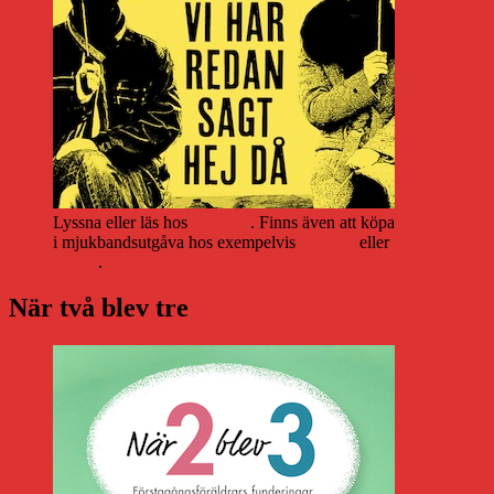
Lyssna eller läs hos
Storytel
. Finns även att köpa
i mjukbandsutgåva hos exempelvis
Adlibris
eller
Bokus
.
När två blev tre