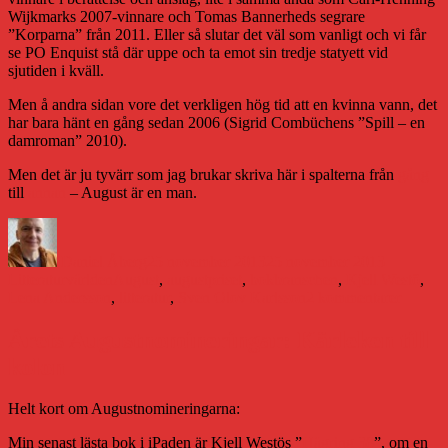
Wijkmarks 2007-vinnare och Tomas Bannerheds segrare
”Korparna” från 2011. Eller så slutar det väl som vanligt och vi får
se PO Enquist stå där uppe och ta emot sin tredje statyett vid
sjutiden i kväll.
Men å andra sidan vore det verkligen hög tid att en kvinna vann, det
har bara hänt en gång sedan 2006 (Sigrid Combüchens ”Spill – en
damroman” 2010).
Men det är ju tyvärr som jag brukar skriva här i spalterna från
gång
till
annan
– August är en man.
Författare
Publicerat
Kategorie
den
Daniel Åberg
25 november 2013
25 november 2013
Etiketter
Litteraturvärlden
August
,
augustpriset
,
bokbranschen
,
Kjell Westö
,
till
Lena Andersson
,
litteratur
,
Sven Olov Karlsson
2 kommentarer
Och
August
Årets Augustnomineringar: Kärleken till
är
kolon
…
Helt kort om Augustnomineringarna:
Min senast lästa bok i iPaden är Kjell Westös ”
Hägring 38
”, om en