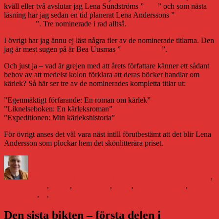
kväll eller två avslutar jag Lena Sundströms ”
Spår
” och som nästa
läsning har jag sedan en tid planerat Lena Anderssons ”
Egenmäktigt
förfarande
”. Tre nominerade i rad alltså.
I övrigt har jag ännu ej läst några fler av de nominerade titlarna. Den
jag är mest sugen på är Bea Uusmas ”
Expeditionen
”.
Och just ja – vad är grejen med att årets författare känner ett sådant
behov av att medelst kolon förklara att deras böcker handlar om
kärlek? Så här ser tre av de nominerades kompletta titlar ut:
”Egenmäktigt förfarande: En roman om kärlek”
”Liknelseboken: En kärleksroman”
”Expeditionen: Min kärlekshistoria”
För övrigt anses det väl vara näst intill förutbestämt att det blir Lena
Andersson som plockar hem det skönlitterära priset.
Författare
Publicerat
Kategorier
Etiketter
den
Daniel Åberg
21 oktober 2013
Litteraturvärlden
augustpriset
,
bokbranschen
,
kärlek
,
Kjell Westö
,
kolon
,
Lena Andersson
,
Lena
Sundström
,
lit
,
litteratur
Den sista bikten – första delen i