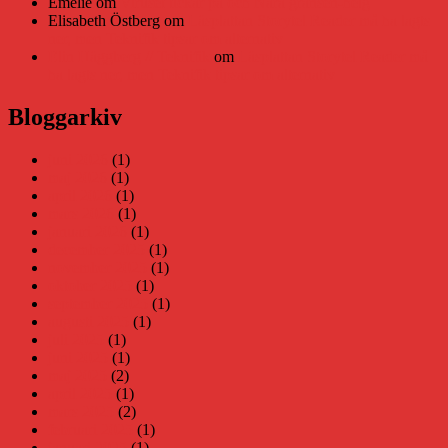
Emelie
om
Viruset tickar på och Nära gränsen-helg
Elisabeth Östberg
om
Läsplattan Storytel Reader må ha lagts
ner, men Teknifik tipsar om alternativ
Elin Häggberg // Teknifik
om
Läsplattan Storytel Reader må
ha lagts ner, men Teknifik tipsar om alternativ
Bloggarkiv
juni 2026
(1)
maj 2026
(1)
april 2026
(1)
mars 2026
(1)
januari 2026
(1)
december 2025
(1)
november 2025
(1)
oktober 2025
(1)
september 2025
(1)
augusti 2025
(1)
juli 2025
(1)
juni 2025
(1)
maj 2025
(2)
april 2025
(1)
mars 2025
(2)
februari 2025
(1)
januari 2025
(1)