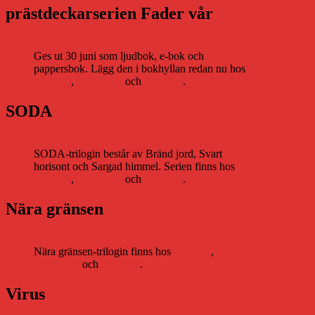
prästdeckarserien Fader vår
Ges ut 30 juni som ljudbok, e-bok och
pappersbok. Lägg den i bokhyllan redan nu hos
Storytel
,
Bookbeat
och
Nextory
.
SODA
SODA-trilogin består av Bränd jord, Svart
horisont och Sargad himmel. Serien finns hos
Storytel
,
Bookbeat
och
Nextory
.
Nära gränsen
Nära gränsen-trilogin finns hos
Storytel
,
Bookbeat
och
Nextory
.
Virus