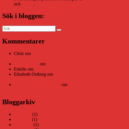
och
Bokus
.
Sök i bloggen:
Sök
Sök
efter:
Kommentarer
Chriz
om
Läsplattan Storytel Reader må ha lagts ner, men
Teknifik tipsar om alternativ
Daniel Åberg
om
Viruset tickar på och Nära gränsen-helg
Emelie
om
Viruset tickar på och Nära gränsen-helg
Elisabeth Östberg
om
Läsplattan Storytel Reader må ha lagts
ner, men Teknifik tipsar om alternativ
Elin Häggberg // Teknifik
om
Läsplattan Storytel Reader må
ha lagts ner, men Teknifik tipsar om alternativ
Bloggarkiv
juni 2026
(1)
maj 2026
(1)
april 2026
(1)