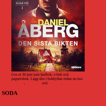
Ges ut 30 juni som ljudbok, e-bok och
pappersbok. Lägg den i bokhyllan redan nu hos
Storytel
,
Bookbeat
och
Nextory
.
SODA