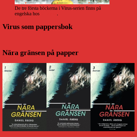
De tre första böckerna i Virus-serien finns på
engelska hos
Storytel
.
Virus som pappersbok
Nära gränsen på papper