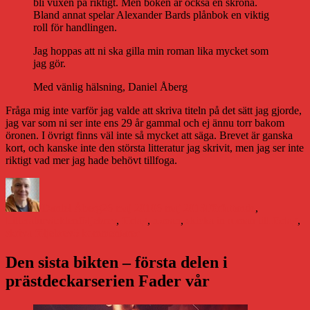
bli vuxen på riktigt. Men boken är också en skröna.
Bland annat spelar Alexander Bards plånbok en viktig
roll för handlingen.
Jag hoppas att ni ska gilla min roman lika mycket som
jag gör.
Med vänlig hälsning, Daniel Åberg
Fråga mig inte varför jag valde att skriva titeln på det sätt jag gjorde,
jag var som ni ser inte ens 29 år gammal och ej ännu torr bakom
öronen. I övrigt finns väl inte så mycket att säga. Brevet är ganska
kort, och kanske inte den största litteratur jag skrivit, men jag ser inte
riktigt vad mer jag hade behövt tillfoga.
Författare
Publicerat
Kategorier
den
Daniel Åberg
26 maj 2010
6 maj 2013
Författande
,
Etiketter
Litteraturvärlden
följebrev
,
förlag
,
roman
,
skicka in roman till förlag
,
till
skriva följebrev
5 kommentarer
Följebrevet
som
Den sista bikten – första delen i
gav
prästdeckarserien Fader vår
napp