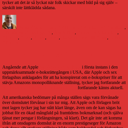
tycker att det är så lyckat när folk skickar med bild på sig själv –
särskilt inte lättklädda sådana.
Författare
Publicerat
Kategorier
den
Daniel Åberg
11 maj 2014
11 maj 2014
Boken och framtiden
,
Etiketter
Litteraturvärlden
#blogg100
,
Åsa Selling
,
Dannyboy & kärleken
,
följebrev
,
förlag
,
Forum
,
roman
,
skicka in roman till förlag
,
skriva
följebrev
Om domen i e-boksmålet mot Apple
Angående att Apple
nu dömts som skyldiga
i första instans i den
uppmärksammade e-boksrättegången i USA, där Apple och sex
förlagshus anklagades för att ha konspirerat om e-bokspriser för att
stävja Amazons monopolliknande ställning, tycker jag fortfarande att
den bakgrundstext jag skrev i ämnet i fjol
fortfarande känns aktuell.
Att amerikanska bedömare på många ställen sägs vara förvånade
över domslutet förvånar i sin tur mig. Att Apple och förlagen bröt
mot lagen tycker jag har stått klart länge, även om de kan sägas ha
jobbat för en ökad mångfald på framtidens bokmarknad (och själva
tjänat mer pengar i förlängningen, så klart). Det går inte att komma
ifrån att onsdagens domslut är en enorm prestigeseger för Amazon