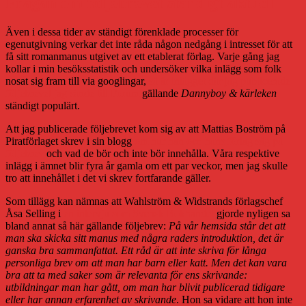
Frågan om följebrevet ständigt aktuell
Även i dessa tider av ständigt förenklade processer för
egenutgivning verkar det inte råda någon nedgång i intresset för att
få sitt romanmanus utgivet av ett etablerat förlag. Varje gång jag
kollar i min besöksstatistik och undersöker vilka inlägg som folk
nosat sig fram till via googlingar,
så är inlägget där jag publicerade
följebrevet jag sände till Forum
gällande
Dannyboy & kärleken
ständigt populärt.
Att jag publicerade följebrevet kom sig av att Mattias Boström på
Piratförlaget skrev i sin blogg
om hur han och hans förlag såg på
följebrev
och vad de bör och inte bör innehålla. Våra respektive
inlägg i ämnet blir fyra år gamla om ett par veckor, men jag skulle
tro att innehållet i det vi skrev fortfarande gäller.
Som tillägg kan nämnas att Wahlström & Widstrands förlagschef
Åsa Selling i
en intervju som Svensk Bokhandel
gjorde nyligen sa
bland annat så här gällande följebrev:
På vår hemsida står det att
man ska skicka sitt manus med några raders introduktion, det är
ganska bra sammanfattat. Ett råd är att inte skriva för långa
personliga brev om att man har barn eller katt. Men det kan vara
bra att ta med saker som är relevanta för ens skrivande:
utbildningar man har gått, om man har blivit publicerad tidigare
eller har annan erfarenhet av skrivande
. Hon sa vidare att hon inte