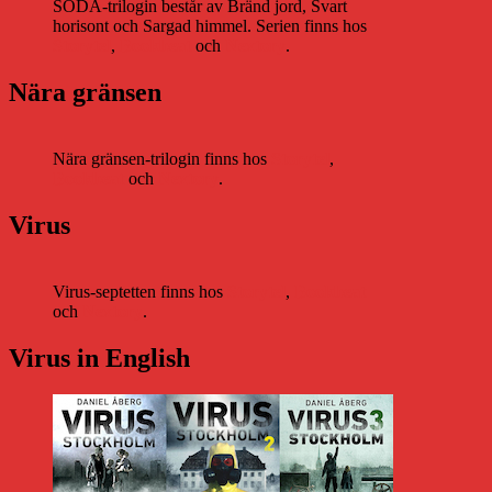
SODA-trilogin består av Bränd jord, Svart
horisont och Sargad himmel. Serien finns hos
Storytel
,
Bookbeat
och
Nextory
.
Nära gränsen
Nära gränsen-trilogin finns hos
Storytel
,
Bookbeat
och
Nextory
.
Virus
Virus-septetten finns hos
Storytel
,
Bookbeat
och
Nextory
.
Virus in English