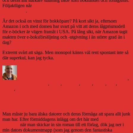
och deras allt starkare ställning både som bokhandel och förlagshus.
Följaktligen når
deras aktie dagen efter domslutet också
rekordnivåer
.
Är det också en vinst för bokköpare? På kort sikt ja, eftersom
Amazon i och med domen har svart på vitt att deras lågprismodell
för e-böcker är vägen framåt i USA. På lång sikt, när Amazon tagit
makten över e-boksförsäljning och -utgivning i än större grad än i
dag?
Extremt svårt att säga. Men monopol känns väl rent spontant inte så
där superkul, kan jag tycka.
Författare
Publicerat
Kategorier
den
Daniel Åberg
11 juli 2013
11 juli 2013
Boken och framtiden
,
Etiketter
Litteraturvärlden
amazon
,
apple
,
e-böcker
,
e-bok
,
förlag
,
ipad
,
kindle
,
priskartell
Följebrevet som gav napp
Man måste ju bara älska datorer och deras förmåga att spara allt junk
man har. Efter förmiddagens inlägg om det här med
vikten av
följebrev
när man skickar in sin roman till ett förlag, dök jag ner i
min dators dokumentmapp (som jag genom den fantastiska