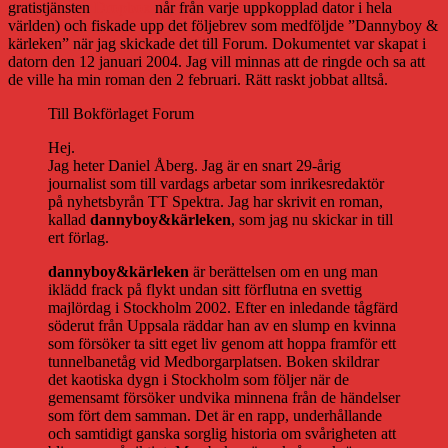
gratistjänsten
Dropbox
når från varje uppkopplad dator i hela
världen) och fiskade upp det följebrev som medföljde ”Dannyboy &
kärleken” när jag skickade det till Forum. Dokumentet var skapat i
datorn den 12 januari 2004. Jag vill minnas att de ringde och sa att
de ville ha min roman den 2 februari. Rätt raskt jobbat alltså.
Till Bokförlaget Forum
Hej.
Jag heter Daniel Åberg. Jag är en snart 29-årig
journalist som till vardags arbetar som inrikesredaktör
på nyhetsbyrån TT Spektra. Jag har skrivit en roman,
kallad
dannyboy&kärleken
, som jag nu skickar in till
ert förlag.
dannyboy&kärleken
är berättelsen om en ung man
iklädd frack på flykt undan sitt förflutna en svettig
majlördag i Stockholm 2002. Efter en inledande tågfärd
söderut från Uppsala räddar han av en slump en kvinna
som försöker ta sitt eget liv genom att hoppa framför ett
tunnelbanetåg vid Medborgarplatsen. Boken skildrar
det kaotiska dygn i Stockholm som följer när de
gemensamt försöker undvika minnena från de händelser
som fört dem samman. Det är en rapp, underhållande
och samtidigt ganska sorglig historia om svårigheten att