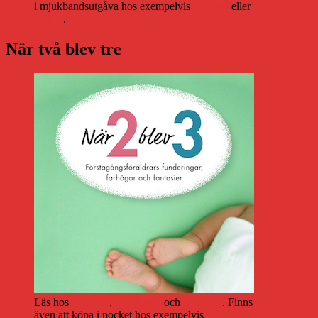
i mjukbandsutgåva hos exempelvis
Adlibris
eller
Bokus
.
När två blev tre
Läs hos
Storytel
,
Bookbeat
och
Nextory
. Finns
även att köpa i pocket hos exempelvis
Adlibris