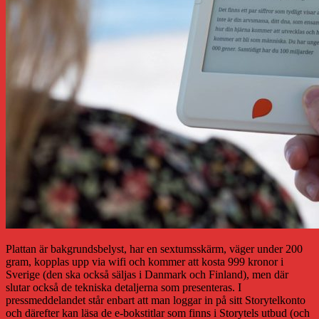
Plattan är bakgrundsbelyst, har en sextumsskärm, väger under 200
gram, kopplas upp via wifi och kommer att kosta 999 kronor i
Sverige (den ska också säljas i Danmark och Finland), men där
slutar också de tekniska detaljerna som presenteras. I
pressmeddelandet står enbart att man loggar in på sitt Storytelkonto
och därefter kan läsa de e-bokstitlar som finns i Storytels utbud (och