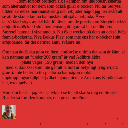
Nextory
, som försökt profilera sig i kampen om ljudbokslyssnarna
som alternativet för dem som också gillar e-böcker. Nu tar Storytel
udden av deras marknadsföring och erbjuder något jag har svårt att
se att de skulle kunna ha muskler att själva erbjuda. Även
Bookbeat
tar så klart stryk av det här, för även om de precis som Storytel också
erbjudit e-böcker i sitt abonnemang tidigare så har de likt hos
Storytel hamnat i skymundan. Nu ökar trycket på dem att också lyfta
fram e-böckerna. Nya Bokus Play, som inte ens har e-böcker i sitt
erbjudande, får det därmed ännu svårare nu.
Om man ändå ska göra en liten jämförelse utifrån det som är känt, så
kan nämnas att ”under 200 gram” är vad Adlibris äldre
Letto
Frontlight
-platta väger (190 gram), medan den nya
Letto Frontlight
2
med silikonskal som inte går att ta bort är betydligt tyngre (315
gram). Inte heller Letto-plattorna har någon mobil
uppkopplingsmöjlighet (vilket lejonparten av Amazons Kindleläsare
har, exempelvis).
Hur som helst – jag ska självklart se till att skaffa mig en Storytel
Reader så fort den kommer, och ge ett omdöme.
Författare
Publicerat
Kategorier
den
Daniel Åberg
15 maj 2018
17 maj 2018
Litteraturvärlden
,
Etiketter
Teknik
Adlibris Letto
,
bokbranschen
,
Bookbeat
,
e-böcker
,
litteratur
,
ljudböcker
,
Nextory
,
Storytel
,
Storytel Reader