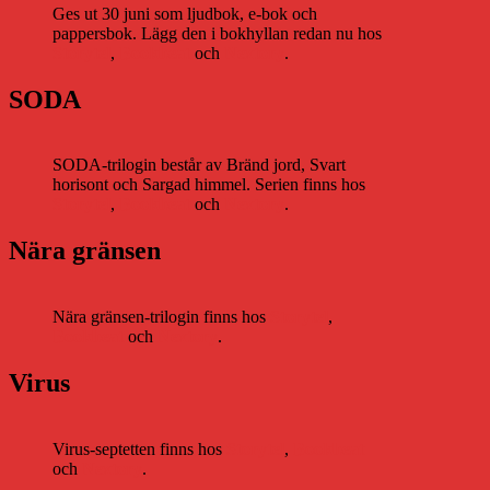
Ges ut 30 juni som ljudbok, e-bok och
pappersbok. Lägg den i bokhyllan redan nu hos
Storytel
,
Bookbeat
och
Nextory
.
SODA
SODA-trilogin består av Bränd jord, Svart
horisont och Sargad himmel. Serien finns hos
Storytel
,
Bookbeat
och
Nextory
.
Nära gränsen
Nära gränsen-trilogin finns hos
Storytel
,
Bookbeat
och
Nextory
.
Virus
Virus-septetten finns hos
Storytel
,
Bookbeat
och
Nextory
.