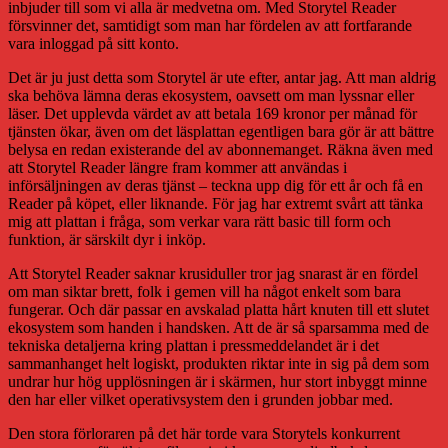
inbjuder till som vi alla är medvetna om. Med Storytel Reader
försvinner det, samtidigt som man har fördelen av att fortfarande
vara inloggad på sitt konto.
Det är ju just detta som Storytel är ute efter, antar jag. Att man aldrig
ska behöva lämna deras ekosystem, oavsett om man lyssnar eller
läser. Det upplevda värdet av att betala 169 kronor per månad för
tjänsten ökar, även om det läsplattan egentligen bara gör är att bättre
belysa en redan existerande del av abonnemanget. Räkna även med
att Storytel Reader längre fram kommer att användas i
införsäljningen av deras tjänst – teckna upp dig för ett år och få en
Reader på köpet, eller liknande. För jag har extremt svårt att tänka
mig att plattan i fråga, som verkar vara rätt basic till form och
funktion, är särskilt dyr i inköp.
Att Storytel Reader saknar krusiduller tror jag snarast är en fördel
om man siktar brett, folk i gemen vill ha något enkelt som bara
fungerar. Och där passar en avskalad platta hårt knuten till ett slutet
ekosystem som handen i handsken. Att de är så sparsamma med de
tekniska detaljerna kring plattan i pressmeddelandet är i det
sammanhanget helt logiskt, produkten riktar inte in sig på dem som
undrar hur hög upplösningen är i skärmen, hur stort inbyggt minne
den har eller vilket operativsystem den i grunden jobbar med.
Den stora förloraren på det här torde vara Storytels konkurrent