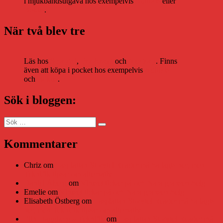
i mjukbandsutgåva hos exempelvis
Adlibris
eller
Bokus
.
När två blev tre
Läs hos
Storytel
,
Bookbeat
och
Nextory
. Finns
även att köpa i pocket hos exempelvis
Adlibris
och
Bokus
.
Sök i bloggen:
Sök
Sök
efter:
Kommentarer
Chriz
om
Läsplattan Storytel Reader må ha lagts ner, men
Teknifik tipsar om alternativ
Daniel Åberg
om
Viruset tickar på och Nära gränsen-helg
Emelie
om
Viruset tickar på och Nära gränsen-helg
Elisabeth Östberg
om
Läsplattan Storytel Reader må ha lagts
ner, men Teknifik tipsar om alternativ
Elin Häggberg // Teknifik
om
Läsplattan Storytel Reader må