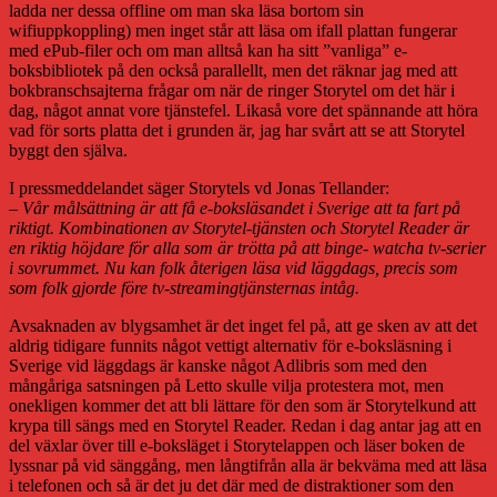
ladda ner dessa offline om man ska läsa bortom sin
wifiuppkoppling) men inget står att läsa om ifall plattan fungerar
med ePub-filer och om man alltså kan ha sitt ”vanliga” e-
boksbibliotek på den också parallellt, men det räknar jag med att
bokbranschsajterna frågar om när de ringer Storytel om det här i
dag, något annat vore tjänstefel. Likaså vore det spännande att höra
vad för sorts platta det i grunden är, jag har svårt att se att Storytel
byggt den själva.
I pressmeddelandet säger Storytels vd Jonas Tellander:
– Vår målsättning är att få e-boksläsandet i Sverige att ta fart på
riktigt. Kombinationen av Storytel-tjänsten och Storytel Reader är
en riktig höjdare för alla som är trötta på att binge- watcha tv-serier
i sovrummet. Nu kan folk återigen läsa vid läggdags, precis som
som folk gjorde före tv-streamingtjänsternas intåg.
Avsaknaden av blygsamhet är det inget fel på, att ge sken av att det
aldrig tidigare funnits något vettigt alternativ för e-boksläsning i
Sverige vid läggdags är kanske något Adlibris som med den
mångåriga satsningen på Letto skulle vilja protestera mot, men
onekligen kommer det att bli lättare för den som är Storytelkund att
krypa till sängs med en Storytel Reader. Redan i dag antar jag att en
del växlar över till e-boksläget i Storytelappen och läser boken de
lyssnar på vid sänggång, men långtifrån alla är bekväma med att läsa
i telefonen och så är det ju det där med de distraktioner som den