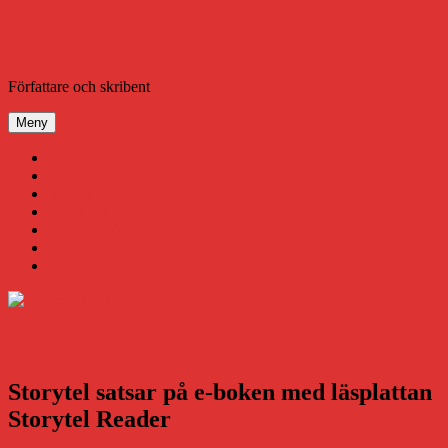
Hoppa
till
innehåll
Daniel Åberg
Författare och skribent
Meny
Virus
Nära gränsen
SODA
Avbrottet
Tidigare böcker
Om mig
Kontakt & Press
Storytel satsar på e-boken med läsplattan
Storytel Reader