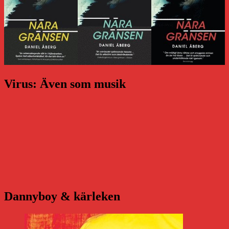
Virus: Även som musik
Dannyboy & kärleken