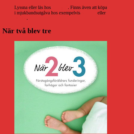
Lyssna eller läs hos
Storytel
. Finns även att köpa
i mjukbandsutgåva hos exempelvis
Adlibris
eller
Bokus
.
När två blev tre