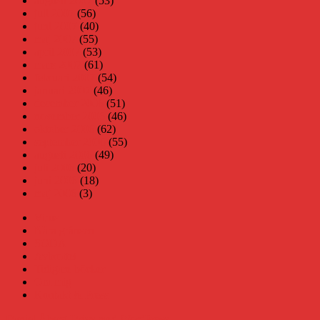
augusti 2007
(53)
juli 2007
(56)
juni 2007
(40)
maj 2007
(55)
april 2007
(53)
mars 2007
(61)
februari 2007
(54)
januari 2007
(46)
december 2006
(51)
november 2006
(46)
oktober 2006
(62)
september 2006
(55)
augusti 2006
(49)
juli 2006
(20)
juni 2006
(18)
maj 2006
(3)
Virus
Nära gränsen
SODA
Avbrottet
Tidigare böcker
Om mig
Kontakt & Press
Daniel Åberg
Drivs med WordPress