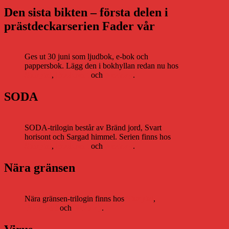
Den sista bikten – första delen i
prästdeckarserien Fader vår
Ges ut 30 juni som ljudbok, e-bok och
pappersbok. Lägg den i bokhyllan redan nu hos
Storytel
,
Bookbeat
och
Nextory
.
SODA
SODA-trilogin består av Bränd jord, Svart
horisont och Sargad himmel. Serien finns hos
Storytel
,
Bookbeat
och
Nextory
.
Nära gränsen
Nära gränsen-trilogin finns hos
Storytel
,
Bookbeat
och
Nextory
.