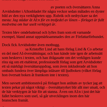
I en uppmärksammad kulturtext
av poeten och översättaren Anna
Arvidsdotter i Aftonbladet för några veckor sedan målades en dyster
bild av den nya verkligheten upp. Rubrik och nedryckare sa det
mesta:
Jag städar åt AI:n för en tredjedel av lönen – förlaget är fullt
medvetna om hur uselt verktyget är
.
Texten blev omdebatterad och lyftes fram som ett varnande
exempel, bland annat uppmärksammades den av Författarförbundet.
Dock fick Arvidsdotter även mothugg.
I branschpodden
Förlagspodden
sa Kristoffer Lind att hans förlag Lind & Co arbetar
en del med AI-översättningar, och han kände inte igen de arbetssätt
som beskrevs i texten, och han ifrågasatte om det verkligen kunde
röra sig om ett etablerat, professionellt förlag som gett Arvidsdotter
ett så märkligt översättaruppdrag, som även inkluderade att hon
ombads fundera över lämpliga inläsare till ljudboken (vilket förlag
hon översatt boken åt framkom inte i texten).
Men oavsett ambitionsnivå på förlaget hon anlitats av tycker jag att
texten pekar på något viktigt – översättaryrket blir allt mer utsatt, och
de här verktygen är här för att stanna. Även om AI:n i just det här
fallet beskrevs som usel, så går utvecklingen inom den här
branschen framåt.