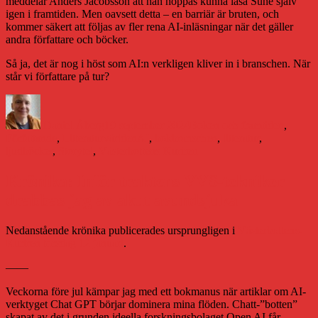
meddelar Anders Jacobsson att han hoppas kunna läsa Sune själv
igen i framtiden. Men oavsett detta – en barriär är bruten, och
kommer säkert att följas av fler rena AI-inläsningar när det gäller
andra författare och böcker.
Så ja, det är nog i höst som AI:n verkligen kliver in i branschen. När
står vi författare på tur?
Författare
Publicerat
Kategorier
den
Daniel Åberg
19 september 2024
Boken och framtiden
,
Etiketter
Författande
,
Litteraturvärlden
AI
,
bokbranschen
,
litteratur
,
ljudböcker
,
Storytel
,
Västerbottens-Kuriren
Krönika: Inför traktens VVS-tekniker
drabbas jag av akut avundsjuka
Nedanstående krönika publicerades ursprungligen i
Västerbottens-
Kuriren torsdag 12 januari
.
——
Veckorna före jul kämpar jag med ett bokmanus när artiklar om AI-
verktyget Chat GPT börjar dominera mina flöden. Chatt-”botten”
skapat av det i grunden ideella forskningsbolaget Open AI får