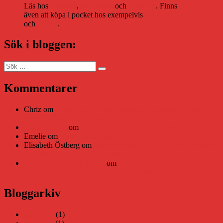
Läs hos
Storytel
,
Bookbeat
och
Nextory
. Finns
även att köpa i pocket hos exempelvis
Adlibris
och
Bokus
.
Sök i bloggen:
Sök
Sök
efter:
Kommentarer
Chriz
om
Läsplattan Storytel Reader må ha lagts ner, men
Teknifik tipsar om alternativ
Daniel Åberg
om
Viruset tickar på och Nära gränsen-helg
Emelie
om
Viruset tickar på och Nära gränsen-helg
Elisabeth Östberg
om
Läsplattan Storytel Reader må ha lagts
ner, men Teknifik tipsar om alternativ
Elin Häggberg // Teknifik
om
Läsplattan Storytel Reader må
ha lagts ner, men Teknifik tipsar om alternativ
Bloggarkiv
juni 2026
(1)