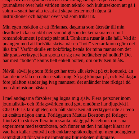
journalister över hela världen inom teknik- och kultursektorn att gå i
spinn – snart har alla testat att skapa texter med några få
instruktioner och häpnar över vad som trillar ut.
Min egen reaktion är att förlamas, dagarna som återstår till min
deadline tickar snabbt ner samtidigt som teckenräknaren i mitt
romandokument i princip står still. Tankarna rusar åt alla håll. Vad är
poängen med att fortsätta skriva när en ”bott” verkar kunna göra det
lika bra? Varför skulle ett bokförlag betala för mina manus om det
här gratisverktyget kan spotta ur sig nya berättelser på nolltid? Det
här med ”botten” känns helt enkelt botten, om ordvitsen tillåts.
Nåväl, såväl jag som förlaget har trots allt skrivit på ett kontrakt, än
kan de inte låta en dator ersätta mig. Så jag kämpar på, och två dagar
före julafton sänder jag iväg manuset, det anländer inte riktigt i tid
men åtminstone nästan.
I mellandagarna försöker jag lugna mig själv. Flera personer inom
journalistik- och förlagsvärlden med gott omdöme har djupdykt i
Chat GPT:s färdigheter, och nått slutsatsen att verktyget inte är redo
att ersätta någon ännu. Förläggaren Mattias Boström på förlaget
Lind & Co skriver flera intressanta inlägg på Facebook om sina
experiment med textroboten, och finner att den i nuläget klarar av
vad han kallar texttvätt och enklare språkredigering, men poängterar
samtidigt att för varje ny inmatning blir roboten duktigare.