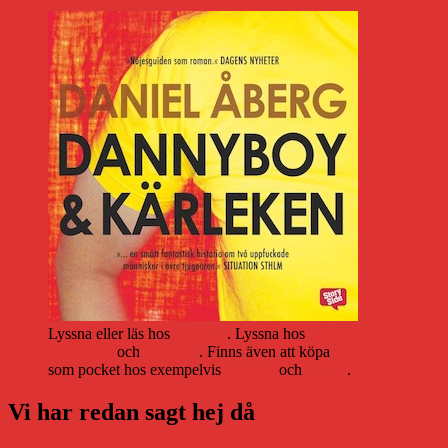
Lyssna eller läs hos
Storytel
. Lyssna hos
Bookbeat
och
Nextory
. Finns även att köpa
som pocket hos exempelvis
Adlibris
och
Bokus
.
Vi har redan sagt hej då