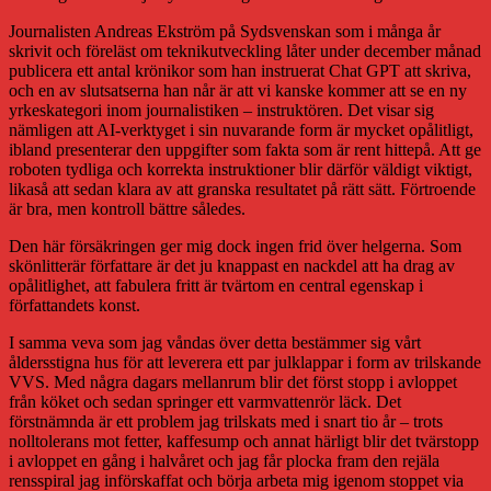
Journalisten Andreas Ekström på Sydsvenskan som i många år
skrivit och föreläst om teknikutveckling låter under december månad
publicera ett antal krönikor som han instruerat Chat GPT att skriva,
och en av slutsatserna han når är att vi kanske kommer att se en ny
yrkeskategori inom journalistiken – instruktören. Det visar sig
nämligen att AI-verktyget i sin nuvarande form är mycket opålitligt,
ibland presenterar den uppgifter som fakta som är rent hittepå. Att ge
roboten tydliga och korrekta instruktioner blir därför väldigt viktigt,
likaså att sedan klara av att granska resultatet på rätt sätt. Förtroende
är bra, men kontroll bättre således.
Den här försäkringen ger mig dock ingen frid över helgerna. Som
skönlitterär författare är det ju knappast en nackdel att ha drag av
opålitlighet, att fabulera fritt är tvärtom en central egenskap i
författandets konst.
I samma veva som jag våndas över detta bestämmer sig vårt
åldersstigna hus för att leverera ett par julklappar i form av trilskande
VVS. Med några dagars mellanrum blir det först stopp i avloppet
från köket och sedan springer ett varmvattenrör läck. Det
förstnämnda är ett problem jag trilskats med i snart tio år – trots
nolltolerans mot fetter, kaffesump och annat härligt blir det tvärstopp
i avloppet en gång i halvåret och jag får plocka fram den rejäla
rensspiral jag införskaffat och börja arbeta mig igenom stoppet via