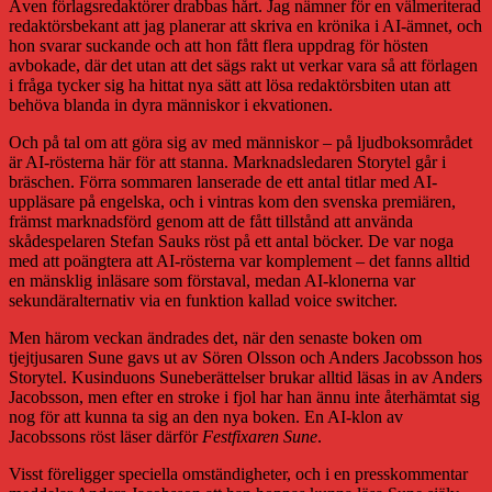
Även förlagsredaktörer drabbas hårt. Jag nämner för en välmeriterad
redaktörsbekant att jag planerar att skriva en krönika i AI-ämnet, och
hon svarar suckande och att hon fått flera uppdrag för hösten
avbokade, där det utan att det sägs rakt ut verkar vara så att förlagen
i fråga tycker sig ha hittat nya sätt att lösa redaktörsbiten utan att
behöva blanda in dyra människor i ekvationen.
Och på tal om att göra sig av med människor – på ljudboksområdet
är AI-rösterna här för att stanna. Marknadsledaren Storytel går i
bräschen. Förra sommaren lanserade de ett antal titlar med AI-
uppläsare på engelska, och i vintras kom den svenska premiären,
främst marknadsförd genom att de fått tillstånd att använda
skådespelaren Stefan Sauks röst på ett antal böcker. De var noga
med att poängtera att AI-rösterna var komplement – det fanns alltid
en mänsklig inläsare som förstaval, medan AI-klonerna var
sekundäralternativ via en funktion kallad voice switcher.
Men härom veckan ändrades det, när den senaste boken om
tjejtjusaren Sune gavs ut av Sören Olsson och Anders Jacobsson hos
Storytel. Kusinduons Suneberättelser brukar alltid läsas in av Anders
Jacobsson, men efter en stroke i fjol har han ännu inte återhämtat sig
nog för att kunna ta sig an den nya boken. En AI-klon av
Jacobssons röst läser därför
Festfixaren Sune
.
Visst föreligger speciella omständigheter, och i en presskommentar