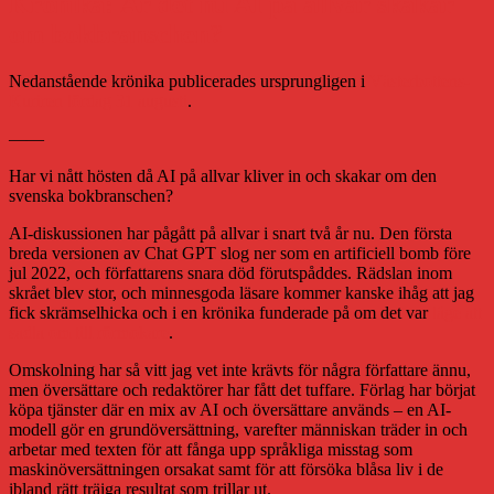
Krönika: Är det nu AI på allvar skakar
om bokbranschen?
Nedanstående krönika publicerades ursprungligen i
Västerbottens-
Kuriren lördag 31 augusti
.
——
Har vi nått hösten då AI på allvar kliver in och skakar om den
svenska bokbranschen?
AI-diskussionen har pågått på allvar i snart två år nu. Den första
breda versionen av Chat GPT slog ner som en artificiell bomb före
jul 2022, och författarens snara död förutspåddes. Rädslan inom
skrået blev stor, och minnesgoda läsare kommer kanske ihåg att jag
fick skrämselhicka och i en krönika funderade på om det var
läge att
sadla om till rörmokare
.
Omskolning har så vitt jag vet inte krävts för några författare ännu,
men översättare och redaktörer har fått det tuffare. Förlag har börjat
köpa tjänster där en mix av AI och översättare används – en AI-
modell gör en grundöversättning, varefter människan träder in och
arbetar med texten för att fånga upp språkliga misstag som
maskinöversättningen orsakat samt för att försöka blåsa liv i de
ibland rätt träiga resultat som trillar ut.