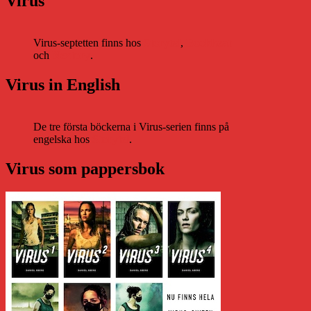
Virus
Virus-septetten finns hos
Storytel
,
Bookbeat
och
Nextory
.
Virus in English
De tre första böckerna i Virus-serien finns på
engelska hos
Storytel
.
Virus som pappersbok