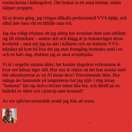
rensluckorna i källargolvet. Det brukar ta ett antal timmar, sedan
släpper proppen.
Så ej denna gång, jag tvingas tillkalla professionell VVS-hjälp, och
alltså inte bara vid ett tillfälle utan två.
Jag ska villigt erkänna att jag aldrig har avundats dem som utbildat
sig till rörmokare – andras skit och klägg är ju bokstavligen deras
levebröd – men när jag nu står i källaren och ser traktens VVS-
tekniker på kort tid lösa det jag utan framgång brottades med i en
och en halv dag, drabbas jag av akut avundsjuka.
Vi är i ungefär samma ålder, har kanske tjugofem verksamma år
kvar om hälsan tiger still. Hur stor är risken att det han sysslar med
blir utkonkurrerat av en AI innan dess? Försvinnande liten. Hur
många års hamrande på tangenterna har jag själv i mig innan
”bottarna” lärt sig skriva böcker minst lika bra, och därtill på en
bråkdel av tiden och i princip utan kostnad?
Av ren självbevarelsedrift avstår jag från att svara.
Författare
Publicerat
Kategorier
Etike
den
Daniel Åberg
25 april 2023
Författande
,
Litteraturvärlden
AI
,
bokbranschen
,
Chat GPT
,
litteratur
,
teknik