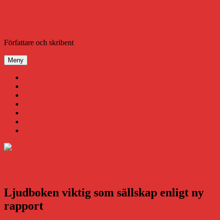
Hoppa
till
innehåll
Daniel Åberg
Författare och skribent
Meny
Virus
Nära gränsen
SODA
Avbrottet
Tidigare böcker
Om mig
Kontakt & Press
Ljudboken viktig som sällskap enligt ny
rapport