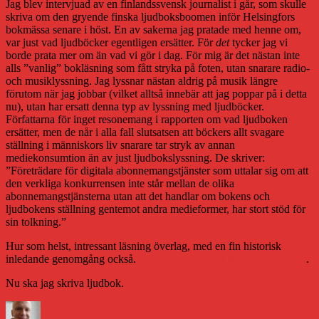
Jag blev intervjuad av en finlandssvensk journalist i går, som skulle
skriva om den gryende finska ljudboksboomen inför Helsingfors
bokmässa senare i höst. En av sakerna jag pratade med henne om,
var just vad ljudböcker egentligen ersätter. För
det
tycker jag vi
borde prata mer om än vad vi gör i dag. För mig är det nästan inte
alls ”vanlig” bokläsning som fått stryka på foten, utan snarare radio-
och musiklyssning. Jag lyssnar nästan aldrig på musik längre
förutom när jag jobbar (vilket alltså innebär att jag poppar på i detta
nu), utan har ersatt denna typ av lyssning med ljudböcker.
Författarna för inget resonemang i rapporten om vad ljudboken
ersätter, men de når i alla fall slutsatsen att böckers allt svagare
ställning i människors liv snarare tar stryk av annan
mediekonsumtion än av just ljudbokslyssning. De skriver:
”Företrädare för digitala abonnemangstjänster som uttalar sig om att
den verkliga konkurrensen inte står mellan de olika
abonnemangstjänsterna utan att det handlar om bokens och
ljudbokens ställning gentemot andra medieformer, har stort stöd för
sin tolkning.”
Hur som helst, intressant läsning överlag, med en fin historisk
inledande genomgång också.
Rapporten finns att ladda ner härifrån
.
Nu ska jag skriva ljudbok.
Författare
Publicerat
Kategorie