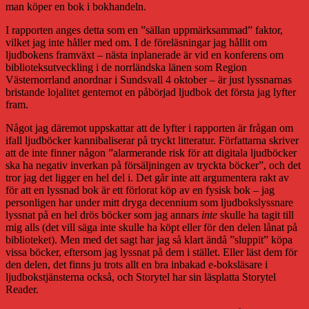
man köper en bok i bokhandeln.
I rapporten anges detta som en ”sällan uppmärksammad” faktor,
vilket jag inte håller med om. I de föreläsningar jag hållit om
ljudbokens framväxt – nästa inplanerade är vid en konferens om
biblioteksutveckling i de norrländska länen som Region
Västernorrland anordnar i Sundsvall 4 oktober – är just lyssnarnas
bristande lojalitet gentemot en påbörjad ljudbok det första jag lyfter
fram.
Något jag däremot uppskattar att de lyfter i rapporten är frågan om
ifall ljudböcker kannibaliserar på tryckt litteratur. Författarna skriver
att de inte finner någon ”alarmerande risk för att digitala ljudböcker
ska ha negativ inverkan på försäljningen av tryckta böcker”, och det
tror jag det ligger en hel del i. Det går inte att argumentera rakt av
för att en lyssnad bok är ett förlorat köp av en fysisk bok – jag
personligen har under mitt dryga decennium som ljudbokslyssnare
lyssnat på en hel drös böcker som jag annars
inte
skulle ha tagit till
mig alls (det vill säga inte skulle ha köpt eller för den delen lånat på
biblioteket). Men med det sagt har jag så klart ändå ”sluppit” köpa
vissa böcker, eftersom jag lyssnat på dem i stället. Eller läst dem för
den delen, det finns ju trots allt en bra inbakad e-boksläsare i
ljudbokstjänsterna också, och Storytel har sin läsplatta Storytel
Reader.