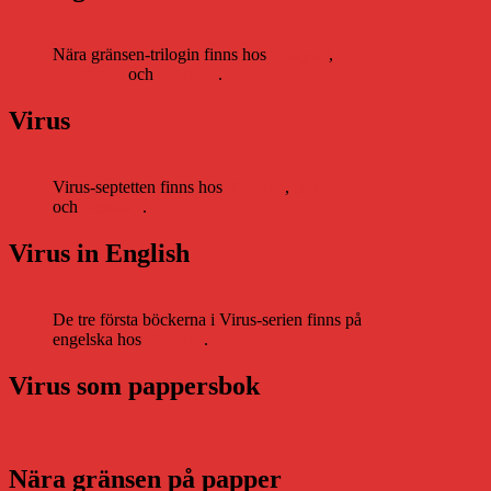
Nära gränsen-trilogin finns hos
Storytel
,
Bookbeat
och
Nextory
.
Virus
Virus-septetten finns hos
Storytel
,
Bookbeat
och
Nextory
.
Virus in English
De tre första böckerna i Virus-serien finns på
engelska hos
Storytel
.
Virus som pappersbok
Nära gränsen på papper