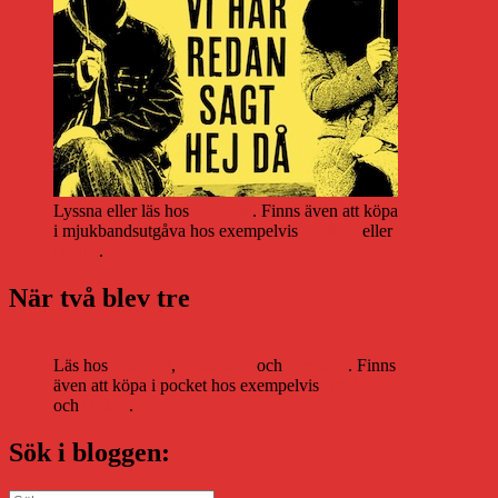
Lyssna eller läs hos
Storytel
. Finns även att köpa
i mjukbandsutgåva hos exempelvis
Adlibris
eller
Bokus
.
När två blev tre
Läs hos
Storytel
,
Bookbeat
och
Nextory
. Finns
även att köpa i pocket hos exempelvis
Adlibris
och
Bokus
.
Sök i bloggen: