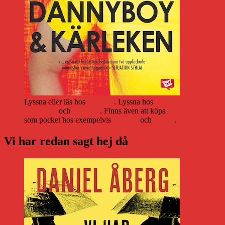
Lyssna eller läs hos
Storytel
. Lyssna hos
Bookbeat
och
Nextory
. Finns även att köpa
som pocket hos exempelvis
Adlibris
och
Bokus
.
Vi har redan sagt hej då