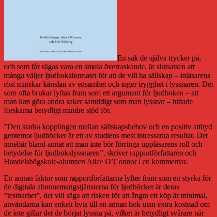
En sak de själva trycker på,
och som får sägas vara en smula överraskande, är slutsatsen att
många väljer ljudboksformatet för att de vill ha sällskap – inläsarens
röst minskar känslan av ensamhet och inger trygghet i lyssnaren. Det
som ofta brukar lyftas fram som ett argument för ljudboken – att
man kan göra andra saker samtidigt som man lyssnar – hittade
forskarna betydligt mindre stöd för.
”Den starka kopplingen mellan sällskapsbehov och en positiv attityd
gentemot ljudböcker är ett av studiens mest intressanta resultat. Det
innebär bland annat att man inte bör förringa uppläsarens roll och
betydelse för ljudbokslyssnaren”, skriver rapportförfattaren och
Handelshögskole-alumnen Alice O’Connor i en kommentar.
En annan faktor som rapportförfattarna lyfter fram som en styrka för
de digitala abonnemangstjänsterna för ljudböcker är deras
”testbarhet”, det vill säga att risken för att ångra ett köp är minimal,
användarna kan enkelt byta till en annan bok utan extra kostnad om
de inte gillar det de börjat lyssna på, vilket är betydligt svårare när