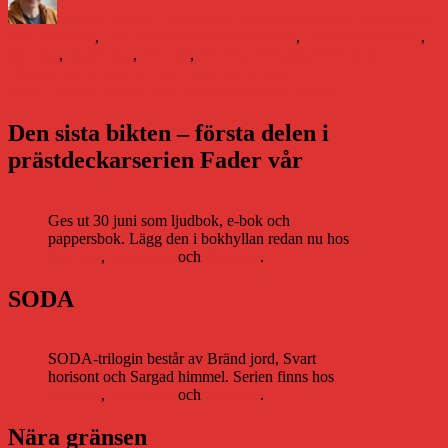
den
Daniel Åberg
17 september 2019
18 september 2019
Boken
Etiketter
och framtiden
,
Litteraturvärlden
bokbranschen
,
Handelshögskolan
,
litteratur
,
ljudböcker
,
Storytel
,
Svenska Förläggareföreningen
Inläggsnavigering
Föregående
Föregående
Breder ut mig i spalt och på scen
Nästa
inlägg:
Nästa
Lite om förlags- och författarkvällen i Uppsala
inlägg:
Den sista bikten – första delen i
prästdeckarserien Fader vår
Ges ut 30 juni som ljudbok, e-bok och
pappersbok. Lägg den i bokhyllan redan nu hos
Storytel
,
Bookbeat
och
Nextory
.
SODA
SODA-trilogin består av Bränd jord, Svart
horisont och Sargad himmel. Serien finns hos
Storytel
,
Bookbeat
och
Nextory
.
Nära gränsen