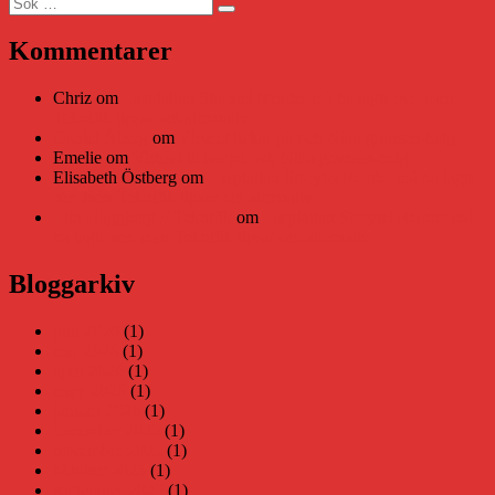
Sök
Sök
efter:
Kommentarer
Chriz
om
Läsplattan Storytel Reader må ha lagts ner, men
Teknifik tipsar om alternativ
Daniel Åberg
om
Viruset tickar på och Nära gränsen-helg
Emelie
om
Viruset tickar på och Nära gränsen-helg
Elisabeth Östberg
om
Läsplattan Storytel Reader må ha lagts
ner, men Teknifik tipsar om alternativ
Elin Häggberg // Teknifik
om
Läsplattan Storytel Reader må
ha lagts ner, men Teknifik tipsar om alternativ
Bloggarkiv
juni 2026
(1)
maj 2026
(1)
april 2026
(1)
mars 2026
(1)
januari 2026
(1)
december 2025
(1)
november 2025
(1)
oktober 2025
(1)
september 2025
(1)