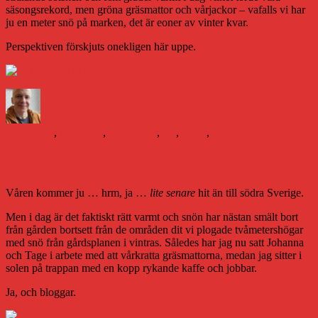
säsongsrekord, men gröna gräsmattor och vårjackor – vafalls vi har
ju en meter snö på marken, det är eoner av vinter kvar.
Perspektiven förskjuts onekligen här uppe.
Författare
Publicerat
Kategorier
Etiketter
den
Daniel Åberg
9 mars 2014
9 mars 2014
Livet och sånt
#blogg100
,
instagram
,
Stockholm
,
vår
,
vinter
,
vittangi
Det börjar verka vår, banne mig
Våren kommer ju … hrm, ja …
lite senare
hit än till södra Sverige.
Men i dag är det faktiskt rätt varmt och snön har nästan smält bort
från gården bortsett från de områden dit vi plogade tvåmetershögar
med snö från gårdsplanen i vintras. Således har jag nu satt Johanna
och Tage i arbete med att vårkratta gräsmattorna, medan jag sitter i
solen på trappan med en kopp rykande kaffe och jobbar.
Ja, och bloggar.