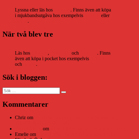
Lyssna eller läs hos
Storytel
. Finns även att köpa
i mjukbandsutgåva hos exempelvis
Adlibris
eller
Bokus
.
När två blev tre
Läs hos
Storytel
,
Bookbeat
och
Nextory
. Finns
även att köpa i pocket hos exempelvis
Adlibris
och
Bokus
.
Sök i bloggen:
Sök
Sök
efter:
Kommentarer
Chriz
om
Läsplattan Storytel Reader må ha lagts ner, men
Teknifik tipsar om alternativ
Daniel Åberg
om
Viruset tickar på och Nära gränsen-helg
Emelie
om
Viruset tickar på och Nära gränsen-helg