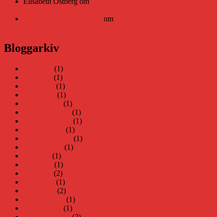
Elisabeth Östberg
om
Läsplattan Storytel Reader må ha lagts
ner, men Teknifik tipsar om alternativ
Elin Häggberg // Teknifik
om
Läsplattan Storytel Reader må
ha lagts ner, men Teknifik tipsar om alternativ
Bloggarkiv
juni 2026
(1)
maj 2026
(1)
april 2026
(1)
mars 2026
(1)
januari 2026
(1)
december 2025
(1)
november 2025
(1)
oktober 2025
(1)
september 2025
(1)
augusti 2025
(1)
juli 2025
(1)
juni 2025
(1)
maj 2025
(2)
april 2025
(1)
mars 2025
(2)
februari 2025
(1)
januari 2025
(1)
december 2024
(2)