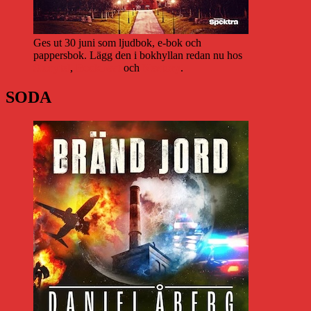
Ges ut 30 juni som ljudbok, e-bok och
pappersbok. Lägg den i bokhyllan redan nu hos
Storytel
,
Bookbeat
och
Nextory
.
SODA