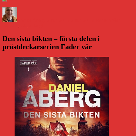
Författare
Publicerat
Kategorier
Etiketter
den
Daniel Åberg
12 maj 2013
12 maj 2013
Livet och sånt
trädgård
,
vår
,
vittangi
Den sista bikten – första delen i
prästdeckarserien Fader vår