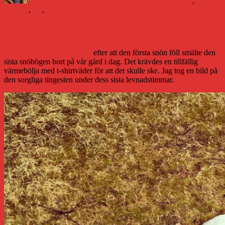
Daniel Åberg
17 maj 2016
Livet och sånt
#blogg100
,
sommar
,
vår
,
vittangi
Sommar! Eller åtminstone vår.
Sju månader och fyra dagar
efter att den första snön föll smälte den
sista snöhögen bort på vår gård i dag. Det krävdes en tillfällig
värmebölja med t-shirtväder för att det skulle ske. Jag tog en bild på
den sorgliga tingesten under dess sista levnadstimmar.