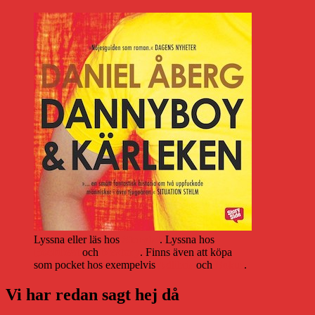
Lyssna eller läs hos
Storytel
. Lyssna hos
Bookbeat
och
Nextory
. Finns även att köpa
som pocket hos exempelvis
Adlibris
och
Bokus
.
Vi har redan sagt hej då