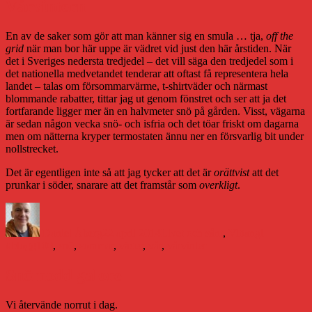
Vårvintern
En av de saker som gör att man känner sig en smula … tja,
off the
grid
när man bor här uppe är vädret vid just den här årstiden. När
det i Sveriges nedersta tredjedel – det vill säga den tredjedel som i
det nationella medvetandet tenderar att oftast få representera hela
landet – talas om försommarvärme, t-shirtväder och närmast
blommande rabatter, tittar jag ut genom fönstret och ser att ja det
fortfarande ligger mer än en halvmeter snö på gården. Visst, vägarna
är sedan någon vecka snö- och isfria och det töar friskt om dagarna
men om nätterna kryper termostaten ännu ner en försvarlig bit under
nollstrecket.
Det är egentligen inte så att jag tycker att det är
orättvist
att det
prunkar i söder, snarare att det framstår som
overkligt
.
Författare
Publicerat
Kategorier
Etiketter
den
Daniel Åberg
22 april 2014
Livet och sånt
,
Vittangi
#blogg100
,
snö
,
sommar
,
väder
,
vår
,
vårvinter
Snömodd galore
Vi återvände norrut i dag.