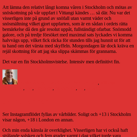
Att lämna den relativt långt komna våren i Stockholm och mötas av
snöskottning på vår uppfart i Vittangi kändes … så där. Nu var det
visserligen inte på grund av snöfall utan varmt väder och
snösmältning vilket gjort uppfarten, som är en sådan i ordets rätta
bemärkelse då den går resolut uppåt, fullständigt ofarbar. Snömodd
galore, och på tredje försöket med maximal sats lyckades vi komma
halvvägs upp, vilket fick räcka för stunden tills jag hunnit ut för att
ta hand om det värsta med skyffeln. Morgondagen lär dock kräva en
rejäl skottning för att jag ska slippa skämmas för grannarna.
Det var en fin Stockholmsvistelse. Intensiv men definitivt fin.
Författare
Publicerat
Kategorier
Etiketter
den
Daniel Åberg
13 april 2014
Livet och sånt
,
Vittangi
#blogg100
,
snö
,
snömodd
,
Stockholm
,
vår
,
vittangi
Skilda världar
Ser Instagramflödet fyllas av vårbilder. Soligt och +13 i Stockholm
visar någon, +18 i London en annan.
Och min enda känsla är overklighet. Visserligen har vi också haft
strålande solsken och fem grader varmt i dag vilket torde vara