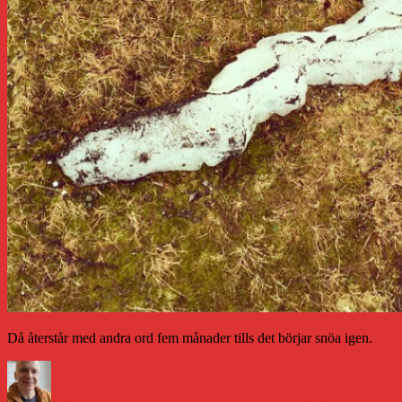
Då återstår med andra ord fem månader tills det börjar snöa igen.
Författare
Publicerat
Kategorier
Etiketter
den
Daniel Åberg
19 maj 2014
Livet och sånt
,
Vittangi