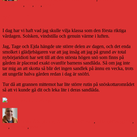
#blogg100
,
snö
,
vår
,
vinter
Vår i luften
I dag har vi haft vad jag skulle vilja klassa som den första riktiga
vårdagen. Solsken, vindstilla och genuin värme i luften.
Jag, Tage och Ejda hängde ute större delen av dagen, och det enda
smolket i glädjebägaren var att jag insåg att jag på grund av total
nybörjaridioti har sett till att den största högen snö som finns på
gården är placerad exakt ovanför barnens sandlåda. Så om jag inte
tar mig an att skotta så blir det ingen sandlek på ännu en vecka, trots
att ungefär halva gården redan i dag är snöfri.
Tur då att grannen mittemot har lite större rutin på snöskottarområdet
så att vi kunde gå dit och leka lite i deras sandlåda.
Författare
Publicerat
Kategorier
Etiketter
den
Daniel Åberg
9 maj 2014
Livet och sånt
,
Vittangi
#blogg100
,
vår
,
vårvinter
,
vinter