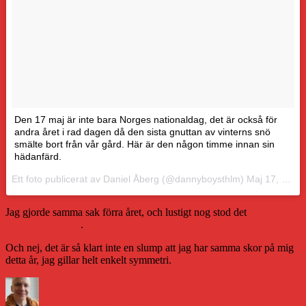
Den 17 maj är inte bara Norges nationaldag, det är också för
andra året i rad dagen då den sista gnuttan av vinterns snö
smälte bort från vår gård. Här är den någon timme innan sin
hädanfärd.
Ett foto publicerat av Daniel Åberg (@dannyboysthlm)
Maj 17, 2016 kl. 11:14 PDT
Jag gjorde samma sak förra året, och lustigt nog stod det
även då 17
maj i almanackan
.
Och nej, det är så klart inte en slump att jag har samma skor på mig
detta år, jag gillar helt enkelt symmetri.
Författare
Publicerat
Kategorier
Etiketter
den