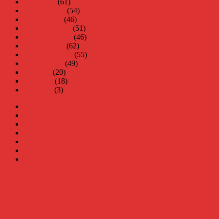
mars 2007
(61)
februari 2007
(54)
januari 2007
(46)
december 2006
(51)
november 2006
(46)
oktober 2006
(62)
september 2006
(55)
augusti 2006
(49)
juli 2006
(20)
juni 2006
(18)
maj 2006
(3)
Virus
Nära gränsen
SODA
Avbrottet
Tidigare böcker
Om mig
Kontakt & Press
Daniel Åberg
Drivs med WordPress