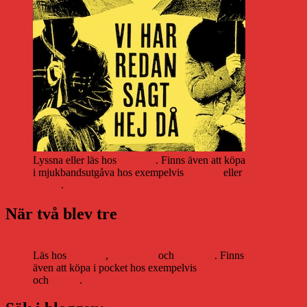
Lyssna eller läs hos
Storytel
. Finns även att köpa
i mjukbandsutgåva hos exempelvis
Adlibris
eller
Bokus
.
När två blev tre
Läs hos
Storytel
,
Bookbeat
och
Nextory
. Finns
även att köpa i pocket hos exempelvis
Adlibris
och
Bokus
.