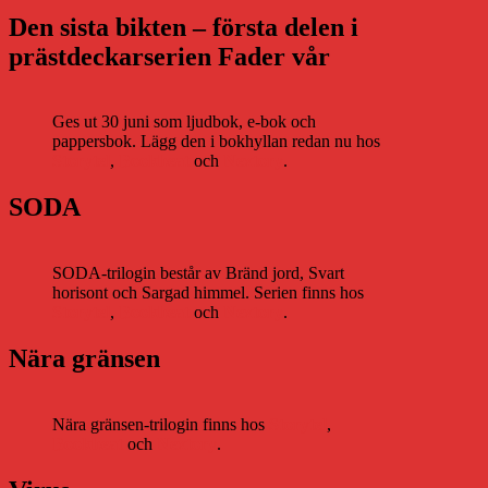
Den sista bikten – första delen i
prästdeckarserien Fader vår
Ges ut 30 juni som ljudbok, e-bok och
pappersbok. Lägg den i bokhyllan redan nu hos
Storytel
,
Bookbeat
och
Nextory
.
SODA
SODA-trilogin består av Bränd jord, Svart
horisont och Sargad himmel. Serien finns hos
Storytel
,
Bookbeat
och
Nextory
.
Nära gränsen
Nära gränsen-trilogin finns hos
Storytel
,
Bookbeat
och
Nextory
.