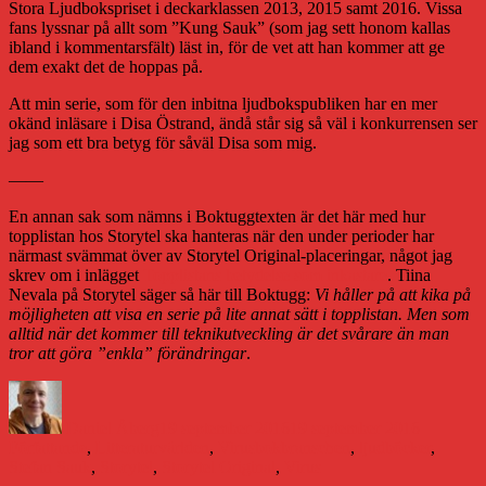
Stora Ljudbokspriset i deckarklassen 2013, 2015 samt 2016. Vissa
fans lyssnar på allt som ”Kung Sauk” (som jag sett honom kallas
ibland i kommentarsfält) läst in, för de vet att han kommer att ge
dem exakt det de hoppas på.
Att min serie, som för den inbitna ljudbokspubliken har en mer
okänd inläsare i Disa Östrand, ändå står sig så väl i konkurrensen ser
jag som ett bra betyg för såväl Disa som mig.
——
En annan sak som nämns i Boktuggtexten är det här med hur
topplistan hos Storytel ska hanteras när den under perioder har
närmast svämmat över av Storytel Original-placeringar, något jag
skrev om i inlägget
Topplistans betydelse som inkastare
. Tiina
Nevala på Storytel säger så här till Boktugg:
Vi håller på att kika på
möjligheten att visa en serie på lite annat sätt i topplistan. Men som
alltid när det kommer till teknikutveckling är det svårare än man
tror att göra ”enkla” förändringar
.
Författare
Publicerat
Kategorie
den
Daniel Åberg
19 september 2016
19 september 2016
Etiketter
Författande
,
Litteraturvärlden
,
Virus
bokbranschen
,
ljudböcker
,
Stefan Sauk
,
Storytel
,
Storytel Original
,
Virus