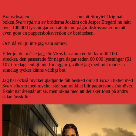
pappersbok
Branschsajten
Boktugg skrev i fredags
om att Storytel Original-
boken
Svart stjärna
av bröderna Joakim och Jesper Ersgård nu nått
över 100 000 lyssningar och att det nu pågår diskussioner om att
även göra en pappersboksversion av berättelsen.
Och då vill ju inte jag vara sämre:
Eller jo, det måste jag, för
Virus
har ännu en bit kvar till 100-
strecket, den passerade för några dagar sedan 60 000 lyssningar (61
107 i fredags enligt min förläggare), vilket jag med mitt modesta
sinnelag tycker känns väldigt bra.
Jag har också mycket glädjande fått besked om att
Virus
i likhet med
Svart stjärna
med mycket stor sannolikhet blir pappersbok framöver.
Exakt när återstår att se, men räkna med att det sker först på andra
sidan årsskiftet.