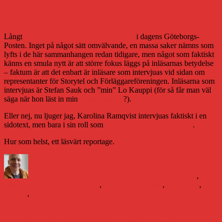
Om inläsarnas betydelse i Göteborgs-
Posten
Långt
reportage om ljudboksutvecklingen
i dagens Göteborgs-
Posten. Inget på något sätt omvälvande, en massa saker nämns som
lyfts i de här sammanhangen redan tidigare, men något som faktiskt
känns en smula nytt är att större fokus läggs på inläsarnas betydelse
– faktum är att det enbart är inläsare som intervjuas vid sidan om
representanter för Storytel och Förläggareföreningen. Inläsarna som
intervjuas är Stefan Sauk och ”min” Lo Kauppi (för så får man väl
säga när hon läst in min
Nära gränsen
?).
Eller nej, nu ljuger jag, Karolina Ramqvist intervjuas faktiskt i en
sidotext, men bara i sin roll som
inläsare till sina egna böcker
.
Hur som helst, ett läsvärt reportage.
Författare
Publicerat
Kategorier
den
Daniel Åberg
15 december 2019
Boken och framtiden
,
Etiketter
Litteraturvärlden
bokbranschen
,
Karolina Ramqvist
,
ljudböcker
,
Lo
Kauppi
,
Stefan Sauk
Virus över 60 000 lyssningar – och blir