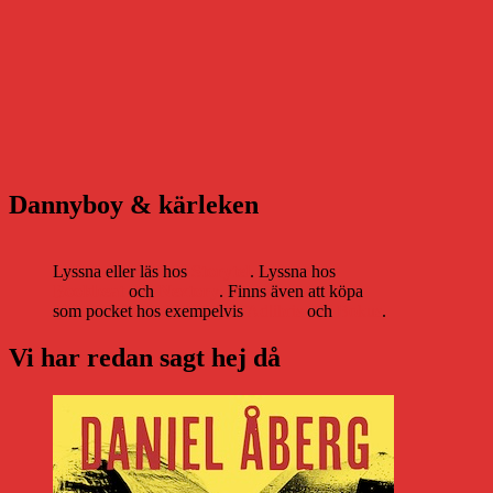
Dannyboy & kärleken
Lyssna eller läs hos
Storytel
. Lyssna hos
Bookbeat
och
Nextory
. Finns även att köpa
som pocket hos exempelvis
Adlibris
och
Bokus
.
Vi har redan sagt hej då