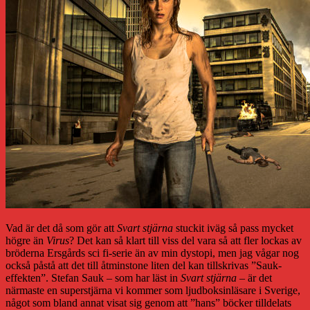
Vad är det då som gör att
Svart stjärna
stuckit iväg så pass mycket
högre än
Virus
? Det kan så klart till viss del vara så att fler lockas av
bröderna Ersgårds sci fi-serie än av min dystopi, men jag vågar nog
också påstå att det till åtminstone liten del kan tillskrivas ”Sauk-
effekten”. Stefan Sauk – som har läst in
Svart stjärna
– är det
närmaste en superstjärna vi kommer som ljudboksinläsare i Sverige,
något som bland annat visat sig genom att ”hans” böcker tilldelats