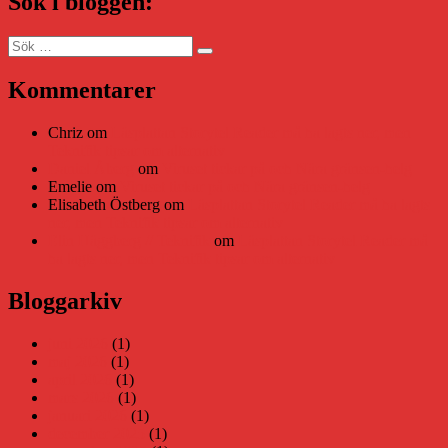
Sök i bloggen:
Sök
Sök
efter:
Kommentarer
Chriz
om
Läsplattan Storytel Reader må ha lagts ner, men
Teknifik tipsar om alternativ
Daniel Åberg
om
Viruset tickar på och Nära gränsen-helg
Emelie
om
Viruset tickar på och Nära gränsen-helg
Elisabeth Östberg
om
Läsplattan Storytel Reader må ha lagts
ner, men Teknifik tipsar om alternativ
Elin Häggberg // Teknifik
om
Läsplattan Storytel Reader må
ha lagts ner, men Teknifik tipsar om alternativ
Bloggarkiv
juni 2026
(1)
maj 2026
(1)
april 2026
(1)
mars 2026
(1)
januari 2026
(1)
december 2025
(1)