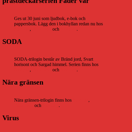
prästdeckarserien Fader vår
Ges ut 30 juni som ljudbok, e-bok och
pappersbok. Lägg den i bokhyllan redan nu hos
Storytel
,
Bookbeat
och
Nextory
.
SODA
SODA-trilogin består av Bränd jord, Svart
horisont och Sargad himmel. Serien finns hos
Storytel
,
Bookbeat
och
Nextory
.
Nära gränsen
Nära gränsen-trilogin finns hos
Storytel
,
Bookbeat
och
Nextory
.
Virus