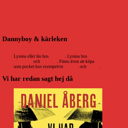
Dannyboy & kärleken
Lyssna eller läs hos
Storytel
. Lyssna hos
Bookbeat
och
Nextory
. Finns även att köpa
som pocket hos exempelvis
Adlibris
och
Bokus
.
Vi har redan sagt hej då