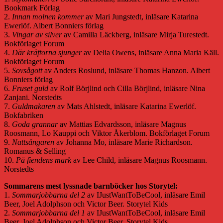
Bookmark Förlag
2.
Innan molnen kommer
av Mari Jungstedt, inläsare Katarina
Ewerlöf. Albert Bonniers förlag
3.
Vingar av silver
av Camilla Läckberg, inläsare Mirja Turestedt.
Bokförlaget Forum
4.
Där kräftorna sjunger
av Delia Owens, inläsare Anna Maria Käll.
Bokförlaget Forum
5.
Sovsågott
av Anders Roslund, inläsare Thomas Hanzon. Albert
Bonniers förlag
6.
Fruset guld
av Rolf Börjlind och Cilla Börjlind, inläsare Nina
Zanjani. Norstedts
7.
Guldmakaren
av Mats Ahlstedt, inläsare Katarina Ewerlöf.
Bokfabriken
8.
Goda grannar
av Mattias Edvardsson, inläsare Magnus
Roosmann, Lo Kauppi och Viktor Åkerblom. Bokförlaget Forum
9.
Nattsångaren
av Johanna Mo, inläsare Marie Richardson.
Romanus & Selling
10.
På fiendens mark
av Lee Child, inläsare Magnus Roosmann.
Norstedts
Sommarens mest lyssnade barnböcker hos Storytel:
1.
Sommarjobbarna del 2
av IJustWantToBeCool, inläsare Emil
Beer, Joel Adolphson och Victor Beer. Storytel Kids
2.
Sommarjobbarna del 1
av IJustWantToBeCool, inläsare Emil
Beer, Joel Adolphson och Victor Beer. Storytel Kids