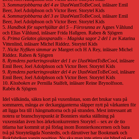
3.
Sommarjobbarna del 4
av IJustWantToBeCool, inläsare Emil
Beer, Joel Adolphson och Victor Beer. Storytel Kids
4.
Sommarjobbarna del 3
av IJustWantToBeCool, inläsare Emil
Beer, Joel Adolphson och Victor Beer. Storytel Kids
5.
Handbok för superhjältar del 5 – Försvunna
av Agnes Våhlund
och Elias Våhlund, inläsare Frida Hallgren. Raben & Sjögren
6.
Prima Gelatos glassparadis – Magiska sagor 2 del 1
av Katarina
Vittenlind, inläsare Michel Riddez. Storytel Kids
7.
Nicke Nyfiken simmar
av Margret och H A Rey, inläsare Michel
Riddez. Raben & Sjögren
8.
Rymdens parkeringsvakter del 1 av IJustWantToBeCool
, inläsare
Emil Beer, Joel Adolphson och Victor Beer. Storytel Kids
9.
Rymdens parkeringsvakter del 4
av IJustWantToBeCool, inläsare
Emil Beer, Joel Adolphson och Victor Beer. Storytel Kids
10.
Kissboken
av Pernilla Stalfelt, inläsare Reine Brynolfsson.
Rabén & Sjögren
Idel välkända, säkra kort på vuxenlistan, som det brukar vara på
sommaren, många av deckargiganterna släpper nytt på vårkanten för
att ligga bra till i hängmattorna och på stranden. Mest intressant att
notera ur branschsynpunkt är Bonniers starka ställning på
vuxensidan även hos ärkekonkurrenten Storytel – sex av de tio
titlarna har kommit ut på förlag inom Bonnierkoncernen och bara
två på Storytelägda Norstedts, och därutöver har Bookmark och
Bokfabriken varsin position. Nu ska man inte stirra sig blind på en