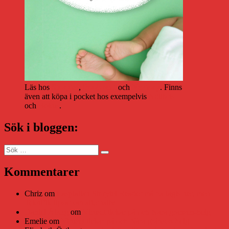
Läs hos
Storytel
,
Bookbeat
och
Nextory
. Finns
även att köpa i pocket hos exempelvis
Adlibris
och
Bokus
.
Sök i bloggen:
Sök
Sök
efter:
Kommentarer
Chriz
om
Läsplattan Storytel Reader må ha lagts ner, men
Teknifik tipsar om alternativ
Daniel Åberg
om
Viruset tickar på och Nära gränsen-helg
Emelie
om
Viruset tickar på och Nära gränsen-helg