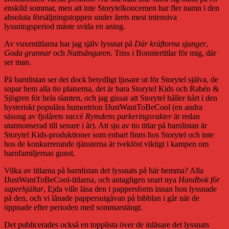
enskild sommar, men att inte Storytelkoncernen har fler namn i den
absoluta försäljningstoppen under årets mest intensiva
lyssningsperiod måste svida en aning.
Av vuxentitlarna har jag själv lyssnat på
Där kräftorna sjunger
,
Goda grannar
och
Nattsångaren
. Triss i Bonniertitlar för mig, där
ser man.
På barnlistan ser det dock betydligt ljusare ut för Storytel själva, de
sopar hem alla tio platserna, det är bara Storytel Kids och Rabén &
Sjögren för hela slanten, och jag gissar att Storytel håller hårt i den
hysteriskt populära humortrion IJustWantToBeCool (en andra
säsong av fjolårets succé
Rymdens parkeringsvakter
är redan
utannonserad till senare i år). Att sju av tio titlar på barnlistan är
Storytel Kids-produktioner som enbart finns hos Storytel och inte
hos de konkurrerande tjänsterna är tveklöst viktigt i kampen om
barnfamiljernas gunst.
Vilka av titlarna på barnlistan det lyssnats på här hemma? Alla
IJustWantToBeCool-titlarna, och antagligen snart nya
Handbok för
superhjältar
, Ejda ville läsa den i pappersform innan hon lyssnade
på den, och vi lånade pappersutgåvan på bibblan i går när de
öppnade efter perioden med sommarstängt.
Det publicerades också en topplista över de inläsare det lyssnats