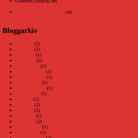
Elisabeth Östberg
om
Läsplattan Storytel Reader må ha lagts
ner, men Teknifik tipsar om alternativ
Elin Häggberg // Teknifik
om
Läsplattan Storytel Reader må
ha lagts ner, men Teknifik tipsar om alternativ
Bloggarkiv
juni 2026
(1)
maj 2026
(1)
april 2026
(1)
mars 2026
(1)
januari 2026
(1)
december 2025
(1)
november 2025
(1)
oktober 2025
(1)
september 2025
(1)
augusti 2025
(1)
juli 2025
(1)
juni 2025
(1)
maj 2025
(2)
april 2025
(1)
mars 2025
(2)
februari 2025
(1)
januari 2025
(1)
december 2024
(2)