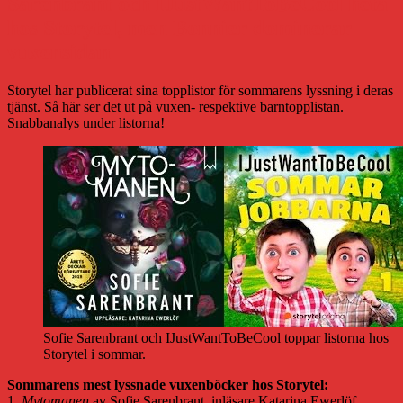
Sarenbrant och IJustWantToBeCool heta
hos Storytel, men Bonnier dominerar
vuxensidan
Storytel har publicerat sina topplistor för sommarens lyssning i deras
tjänst. Så här ser det ut på vuxen- respektive barntopplistan.
Snabbanalys under listorna!
Sofie Sarenbrant och IJustWantToBeCool toppar listorna hos
Storytel i sommar.
Sommarens mest lyssnade vuxenböcker hos Storytel:
1.
Mytomanen
av Sofie Sarenbrant, inläsare Katarina Ewerlöf.