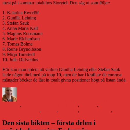
mest på i sommar totalt hos Storytel. Den såg ut som följer:
1. Katarina Ewerlöf
2. Gunilla Leining
3. Stefan Sauk
4. Anna Maria Käll
5. Magnus Roosmann
6. Marie Richardson
7. Tomas Bolme
8. Reine Brynolfsson
9. Mirja Turestedt
10. Julia Dufvenius
Här kan man notera att varken Gunilla Leining eller Stefan Sauk
hade någon titel med på topp 10, men de har i kraft av de enorma
mängder böcker de läst in totalt givna positioner högt på listan ändå.
Författare
Publicerat
Kategorier
den
Daniel Åberg
18 augusti 2020
18 augusti 2020
Boken och
Etiketter
framtiden
,
Litteraturvärlden
bokbranschen
,
Bonniers
,
IJustWantToBeCool
,
litteratur
,
ljudböcker
,
Sofie Sarenbrant
,
Storytel
Den sista bikten – första delen i