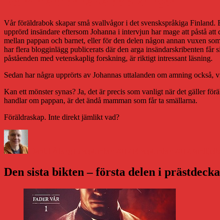
Ett minfält för halva befolkningen
Vår föräldrabok skapar små svallvågor i det svenskspråkiga Finland. Ef
upprörd insändare eftersom Johanna i intervjun har mage att påstå att d
mellan pappan och barnet, eller för den delen någon annan vuxen som r
har flera blogginlägg publicerats där den arga insändarskribenten får 
påståenden med vetenskaplig forskning, är riktigt intressant läsning.
Sedan har några upprörts av Johannas uttalanden om amning också, vil
Kan ett mönster synas? Ja, det är precis som vanligt när det gäller f
handlar om pappan, är det ändå mamman som får ta smällarna.
Föräldraskap. Inte direkt jämlikt vad?
Författare
Publicerat
Kategorie
den
Daniel Åberg
15 september 2012
14 september 2012
Familjeli
Den sista bikten – första delen i prästdeck