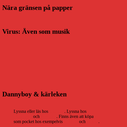
Nära gränsen på papper
Virus: Även som musik
Dannyboy & kärleken
Lyssna eller läs hos
Storytel
. Lyssna hos
Bookbeat
och
Nextory
. Finns även att köpa
som pocket hos exempelvis
Adlibris
och
Bokus
.