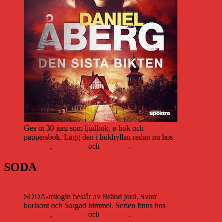
Ges ut 30 juni som ljudbok, e-bok och
pappersbok. Lägg den i bokhyllan redan nu hos
Storytel
,
Bookbeat
och
Nextory
.
SODA
SODA-trilogin består av Bränd jord, Svart
horisont och Sargad himmel. Serien finns hos
Storytel
,
Bookbeat
och
Nextory
.