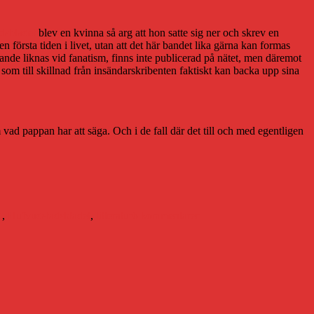
adsbladet
blev en kvinna så arg att hon satte sig ner och skrev en
 första tiden i livet, utan att det här bandet lika gärna kan formas
nde liknas vid fanatism, finns inte publicerad på nätet, men däremot
a som till skillnad från insändarskribenten faktiskt kan backa upp sina
ad pappan har att säga. Och i de fall där det till och med egentligen
till
Ett
d
,
Hufvudstadsbladet
,
litteratur
6 kommentarer
minfält
för
halva
befolkningen