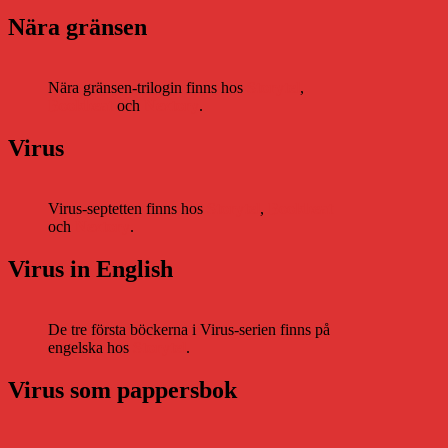
Nära gränsen
Nära gränsen-trilogin finns hos
Storytel
,
Bookbeat
och
Nextory
.
Virus
Virus-septetten finns hos
Storytel
,
Bookbeat
och
Nextory
.
Virus in English
De tre första böckerna i Virus-serien finns på
engelska hos
Storytel
.
Virus som pappersbok