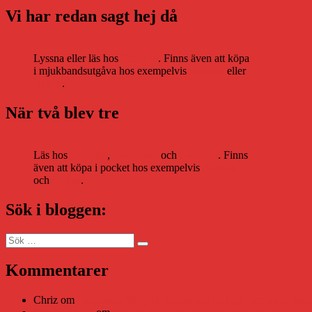
Vi har redan sagt hej då
Lyssna eller läs hos
Storytel
. Finns även att köpa
i mjukbandsutgåva hos exempelvis
Adlibris
eller
Bokus
.
När två blev tre
Läs hos
Storytel
,
Bookbeat
och
Nextory
. Finns
även att köpa i pocket hos exempelvis
Adlibris
och
Bokus
.
Sök i bloggen:
Sök
Sök
efter:
Kommentarer
Chriz
om
Läsplattan Storytel Reader må ha lagts ner, men Tekni