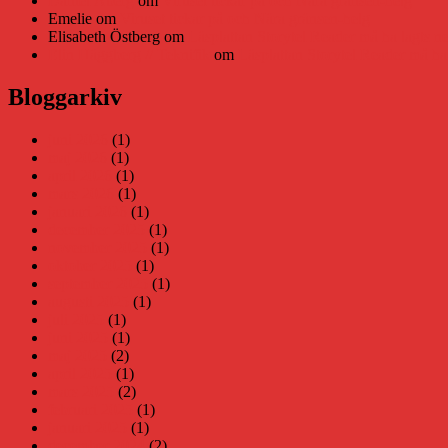
Daniel Åberg
om
Viruset tickar på och Nära gränsen-helg
Emelie
om
Viruset tickar på och Nära gränsen-helg
Elisabeth Östberg
om
Läsplattan Storytel Reader må ha lagts ne
Elin Häggberg // Teknifik
om
Läsplattan Storytel Reader må ha 
Bloggarkiv
juni 2026
(1)
maj 2026
(1)
april 2026
(1)
mars 2026
(1)
januari 2026
(1)
december 2025
(1)
november 2025
(1)
oktober 2025
(1)
september 2025
(1)
augusti 2025
(1)
juli 2025
(1)
juni 2025
(1)
maj 2025
(2)
april 2025
(1)
mars 2025
(2)
februari 2025
(1)
januari 2025
(1)
december 2024
(2)