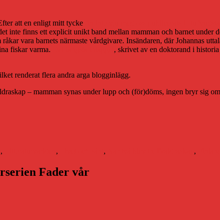
ter att en enligt mitt tycke
fin intervju med oss publicerats i Hufvudst
et inte finns ett explicit unikt band mellan mamman och barnet under den
åkar vara barnets närmaste vårdgivare. Insändaren, där Johannas uttala
sina fiskar varma.
Det längsta inlägget
, skrivet av en doktorand i histori
ket renderat flera andra arga blogginlägg.
öräldraskap – mamman synas under lupp och (för)döms, ingen bryr sig om v
r
Etiketter
v
,
Litteraturvärlden
,
Livet och sånt
,
När två blev tre
föräldraskap
,
Finlan
arserien Fader vår