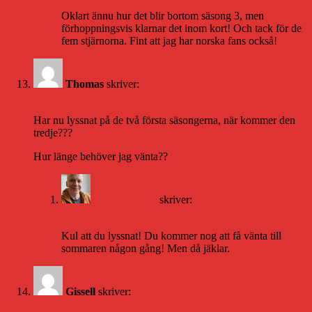
Oklart ännu hur det blir bortom säsong 3, men
förhoppningsvis klarnar det inom kort! Och tack för de
fem stjärnorna. Fint att jag har norska fans också!
Thomas
skriver:
2 februari 2017 kl. 20:27
Har nu lyssnat på de två första säsongerna, när kommer den
tredje???
Hur länge behöver jag vänta??
Daniel Åberg
skriver:
3 februari 2017 kl. 9:29
Kul att du lyssnat! Du kommer nog att få vänta till
sommaren någon gång! Men då jäklar.
Gissell
skriver:
11 februari 2017 kl. 11:57