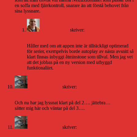
en soffa med fjärrkontroll, snarare än att förstå behovet från
sina lyssnare.
Daniel Åberg
skriver:
28 januari 2017 kl. 23:21
Håller med om att appen inte är tillräckligt optimerad
för serier, exempelvis borde autoplay av nästa avsnitt så
klart finnas inbyggt åtminstone som tillval. Men jag vet
att det jobbas på en ny version med utbyggd
funktionalitet.
Karin Svensson
skriver:
30 januari 2017 kl. 17:41
Och nu har jag lyssnat klart på del 2…. jättebra…
sätter mig här och väntar på del 3….
Karin Svensson
skriver:
30 januari 2017 kl. 17:46