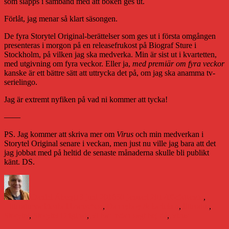
som släpps i samband med att boken ges ut.
Förlåt, jag menar så klart säsongen.
De fyra Storytel Original-berättelser som ges ut i första omgången
presenteras i morgon på en releasefrukost på Biograf Sture i
Stockholm, på vilken jag ska medverka. Min är sist ut i kvartetten,
med utgivning om fyra veckor. Eller ja,
med premiär om fyra veckor
kanske är ett bättre sätt att uttrycka det på, om jag ska anamma tv-
serielingo.
Jag är extremt nyfiken på vad ni kommer att tycka!
——
PS. Jag kommer att skriva mer om
Virus
och min medverkan i
Storytel Original senare i veckan, men just nu ville jag bara att det
jag jobbat med på heltid de senaste månaderna skulle bli publikt
känt. DS.
Författare
Publicerat
Kategorier
den
Daniel Åberg
13 juni 2016
30 januari 2017
Författande
,
Etiketter
Litteraturvärlden
bokbranschen
,
Dannyboy & kärleken
,
litteratur
,
Storytel
,
Storytel Original
,
Vi har redan sagt hej då
,
Virus