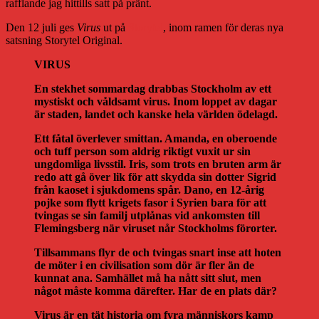
rafflande jag hittills satt på pränt.
Den 12 juli ges
Virus
ut på
Storytel
, inom ramen för deras nya
satsning Storytel Original.
VIRUS
En stekhet sommardag drabbas Stockholm av ett
mystiskt och våldsamt virus. Inom loppet av dagar
är staden, landet och kanske hela världen ödelagd.
Ett fåtal överlever smittan. Amanda, en oberoende
och tuff person som aldrig riktigt vuxit ur sin
ungdomliga livsstil. Iris, som trots en bruten arm är
redo att gå över lik för att skydda sin dotter Sigrid
från kaoset i sjukdomens spår. Dano, en 12-årig
pojke som flytt krigets fasor i Syrien bara för att
tvingas se sin familj utplånas vid ankomsten till
Flemingsberg när viruset når Stockholms förorter.
Tillsammans flyr de och tvingas snart inse att hoten
de möter i en civilisation som dör är fler än de
kunnat ana. Samhället må ha nått sitt slut, men
något måste komma därefter. Har de en plats där?
Virus är en tät historia om fyra människors kamp