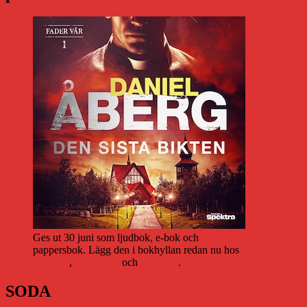
Ges ut 30 juni som ljudbok, e-bok och
pappersbok. Lägg den i bokhyllan redan nu hos
Storytel
,
Bookbeat
och
Nextory
.
SODA