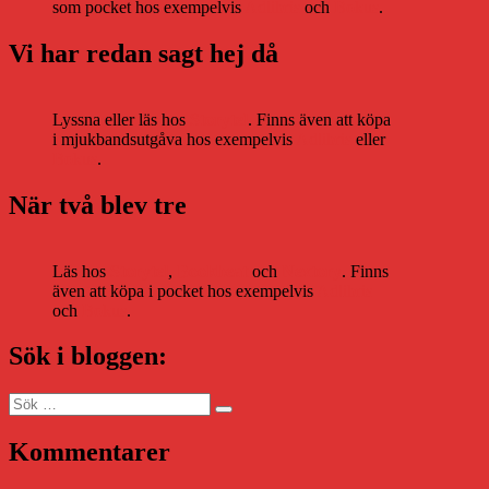
som pocket hos exempelvis
Adlibris
och
Bokus
.
Vi har redan sagt hej då
Lyssna eller läs hos
Storytel
. Finns även att köpa
i mjukbandsutgåva hos exempelvis
Adlibris
eller
Bokus
.
När två blev tre
Läs hos
Storytel
,
Bookbeat
och
Nextory
. Finns
även att köpa i pocket hos exempelvis
Adlibris
och
Bokus
.
Sök i bloggen:
Sök
Sök
efter:
Kommentarer