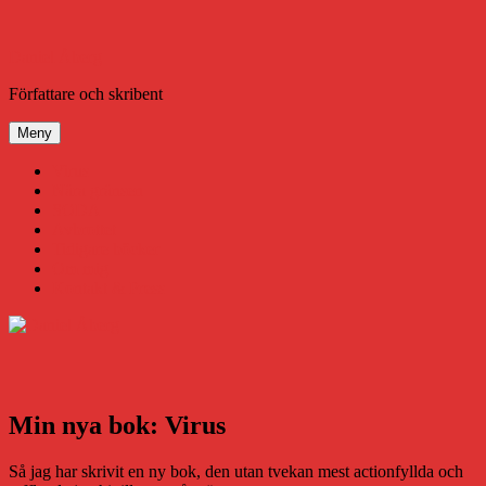
Hoppa
till
innehåll
Daniel Åberg
Författare och skribent
Meny
Virus
Nära gränsen
SODA
Avbrottet
Tidigare böcker
Om mig
Kontakt & Press
Min nya bok: Virus
Så jag har skrivit en ny bok, den utan tvekan mest actionfyllda och