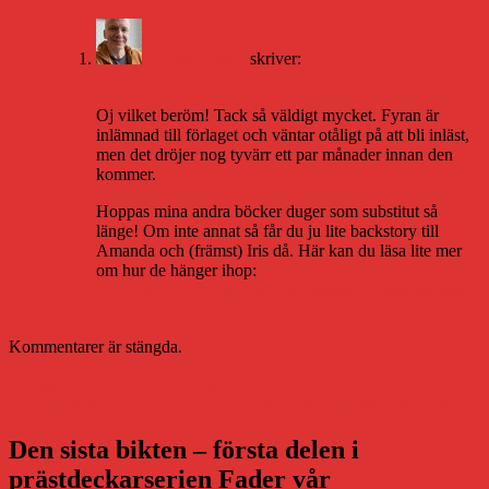
Daniel Åberg
skriver:
27 december 2017 kl. 12:54
Oj vilket beröm! Tack så väldigt mycket. Fyran är
inlämnad till förlaget och väntar otåligt på att bli inläst,
men det dröjer nog tyvärr ett par månader innan den
kommer.
Hoppas mina andra böcker duger som substitut så
länge! Om inte annat så får du ju lite backstory till
Amanda och (främst) Iris då. Här kan du läsa lite mer
om hur de hänger ihop:
https://www.danielaberg.se/kopplingsschemat-till-mitt-
litterara-universum/
Kommentarer är stängda.
Inläggsnavigering
Föregående
Föregående
En inställd resa ger en inre resa
Nästa
inlägg:
Nästa
Frukostträff om Virus, könsfördelning och Boktuggintervju
inlägg:
Den sista bikten – första delen i
prästdeckarserien Fader vår