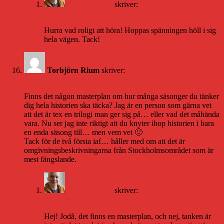
Daniel Åberg
skriver:
19 februari 2017 kl. 13:27
Hurra vad roligt att höra! Hoppas spänningen höll i sig
hela vägen. Tack!
Torbjörn Rium
skriver:
24 februari 2017 kl. 12:24
Finns det någon masterplan om hur många säsonger du tänker
dig hela historien ska täcka? Jag är en person som gärna vet
att det är tex en trilogi man ger sig på… eller vad det måhända
vara. Nu ser jag inte riktigt att du knyter ihop historien i bara
en enda säsong till… men vem vet 🙂
Tack för de två första iaf… håller med om att det är
omgivningsbeskrivningarna från Stockholmsområdet som är
mest fängslande.
Daniel Åberg
skriver:
26 februari 2017 kl. 11:04
Hej! Jodå, det finns en masterplan, och nej, tanken är