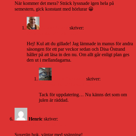
När kommer det mera? Sträck lyssnade igen hela på
semestern, gick konstant med hörlurar 😀
Daniel Åberg
skriver:
28 november 2016 kl. 9:57
Hej! Kul att du gillade! Jag lämnade in manus för andra
säsongen för ett par veckor sedan och Disa Östrand
håller på att läsa in den nu. Om allt går enligt plan ges
den ut i mellandagarna.
Karin Svensson
skriver:
28 november 2016 kl. 10:20
Tack för uppdatering… Nu känns det som om
julen är räddad.
Henric
skriver:
14 december 2016 kl. 0:25
Suverän bok, väntar med spänning!