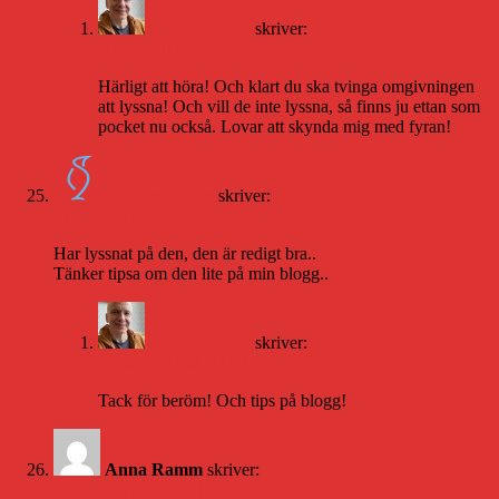
Daniel Åberg
skriver:
20 juli 2017 kl. 9:29
Härligt att höra! Och klart du ska tvinga omgivningen
att lyssna! Och vill de inte lyssna, så finns ju ettan som
pocket nu också. Lovar att skynda mig med fyran!
Christer Holm
skriver:
21 juli 2017 kl. 12:20
Har lyssnat på den, den är redigt bra..
Tänker tipsa om den lite på min blogg..
Daniel Åberg
skriver:
23 juli 2017 kl. 21:51
Tack för beröm! Och tips på blogg!
Anna Ramm
skriver:
29 juli 2017 kl. 20:21