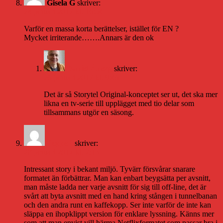
Gisela G
skriver:
24 januari 2017 kl. 16:54
Varför en massa korta berättelser, istället för EN ?
Mycket irriterande…….Annars är den ok
Daniel Åberg
skriver:
26 januari 2017 kl. 9:46
Det är så Storytel Original-konceptet ser ut, det ska mer
likna en tv-serie till upplägget med tio delar som
tillsammans utgör en säsong.
PeppeP
skriver:
28 januari 2017 kl. 2:13
Intressant story i bekant miljö. Tyvärr försvårar snarare
formatet än förbättrar. Man kan enbart beygsätta per avsnitt,
man måste ladda ner varje avsnitt för sig till off-line, det är
svårt att byta avsnitt med en hand kring stången i tunnelbanan
och den andra runt en kaffekopp. Ser inte varför de inte kan
släppa en ihopklippt version för enklare lyssning. Känns mer
som att man envist vill härma Netflixformatet som passar bra i