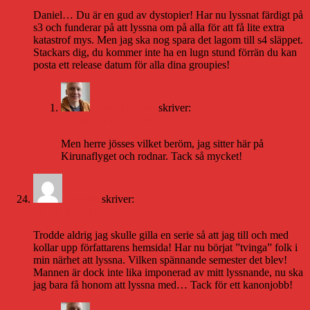
Daniel… Du är en gud av dystopier! Har nu lyssnat färdigt på
s3 och funderar på att lyssna om på alla för att få lite extra
katastrof mys. Men jag ska nog spara det lagom till s4 släppet.
Stackars dig, du kommer inte ha en lugn stund förrän du kan
posta ett release datum för alla dina groupies!
Daniel Åberg
skriver:
16 juli 2017 kl. 13:40
Men herre jösses vilket beröm, jag sitter här på
Kirunaflyget och rodnar. Tack så mycket!
Agneta
skriver:
20 juli 2017 kl. 8:48
Trodde aldrig jag skulle gilla en serie så att jag till och med
kollar upp författarens hemsida! Har nu börjat ”tvinga” folk i
min närhet att lyssna. Vilken spännande semester det blev!
Mannen är dock inte lika imponerad av mitt lyssnande, nu ska
jag bara få honom att lyssna med… Tack för ett kanonjobb!