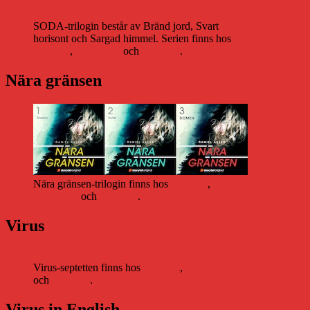
SODA-trilogin består av Bränd jord, Svart
horisont och Sargad himmel. Serien finns hos
Storytel
,
Bookbeat
och
Nextory
.
Nära gränsen
Nära gränsen-trilogin finns hos
Storytel
,
Bookbeat
och
Nextory
.
Virus
Virus-septetten finns hos
Storytel
,
Bookbeat
och
Nextory
.
Virus in English