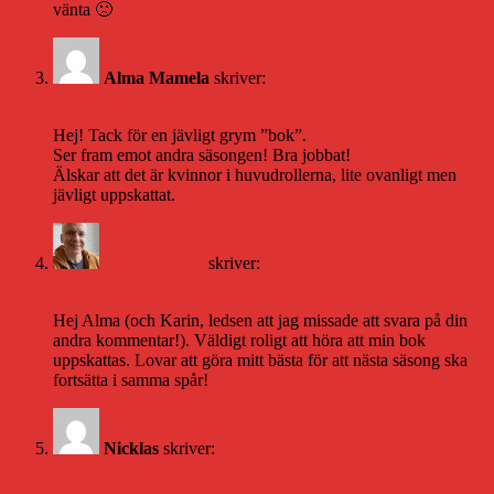
vänta 🙁
Alma Mamela
skriver:
18 september 2016 kl. 14:49
Hej! Tack för en jävligt grym ”bok”.
Ser fram emot andra säsongen! Bra jobbat!
Älskar att det är kvinnor i huvudrollerna, lite ovanligt men
jävligt uppskattat.
Daniel Åberg
skriver:
19 september 2016 kl. 9:06
Hej Alma (och Karin, ledsen att jag missade att svara på din
andra kommentar!). Väldigt roligt att höra att min bok
uppskattas. Lovar att göra mitt bästa för att nästa säsong ska
fortsätta i samma spår!
Nicklas
skriver:
28 november 2016 kl. 1:17