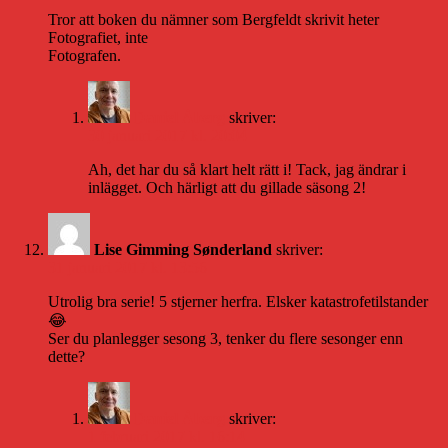
Tror att boken du nämner som Bergfeldt skrivit heter
Fotografiet, inte
Fotografen.
Daniel Åberg
skriver:
30 januari 2017 kl. 20:04
Ah, det har du så klart helt rätt i! Tack, jag ändrar i
inlägget. Och härligt att du gillade säsong 2!
Lise Gimming Sønderland
skriver:
31 januari 2017 kl. 13:56
Utrolig bra serie! 5 stjerner herfra. Elsker katastrofetilstander
😂
Ser du planlegger sesong 3, tenker du flere sesonger enn
dette?
Daniel Åberg
skriver:
1 februari 2017 kl. 16:14