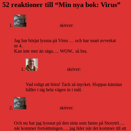
52 reaktioner till “Min nya bok: Virus”
Karin Svensson
skriver:
6 augusti 2016 kl. 10:41
Jag har börjat lyssna på Virus … och har snart avverkat
nr 4.
Kan inte mer än säga…. WOW.. så bra.
Daniel Åberg
skriver:
8 augusti 2016 kl. 9:48
Vad roligt att höra! Tack så mycket. Hoppas känslan
håller i sig hela vägen in i mål.
Karin Svensson
skriver:
13 augusti 2016 kl. 15:23
Och nu har jag lyssnat på den sista som fanns på Storytel….
när kommer fortsättningen…. jag lider när det kommer till att