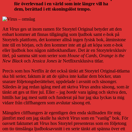
för överlevnad i en värld som inte längre vill ha
dem, berättad i ett skoningslöst tempo.
Att
Virus
ges ut inom ramen för Storytel Original betyder att den
enbart kommer att finnas tillgänglig som ljudbok samt e-bok på
Storytels plattform, det kommer alltså ingen fysisk bok, åtminstone
inte till en början, och den kommer inte att gå att köpa som e-bok
eller ljudbok hos någon nätbokhandlare. Det är en Storytelexklusiv
titel, på samma sätt som serier som
House of Cards
,
Orange is the
New Black
och
Jessica Jones
är Netflixexklusiva titlar.
Precis som hos Netflix är det också tänkt att Storytel Original-titlarna
ska bli serier, faktum är att de själva inte kallar dem böcker, utan
snarare följetongsberättelser, uppdelade i avsnitt och säsonger.
Således är jag redan igång med att skriva
Virus
andra säsong, som är
tänkt att ges ut före jul. Eller – jag
borde
vara igång och skriva den,
hittills har jag mest suttit och funderat på hur jag ska lyckas ta mig
vidare från cliffhangern som avslutar säsong ett.
Mängden cliffhangers är egentligen den enda skillnaden för mig
jämfört med om jag skulle ha skrivit
Virus
som en ”vanlig” bok. För
oavsett faktumet att
Virus
hos Storytel presenteras som en följetong
om tio timslånga ljudboksavsnitt i en serie tänkt att spänna över ett