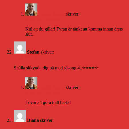
Daniel Åberg
skriver:
3 juli 2017 kl. 8:54
Kul att du gillar! Fyran är tänkt att komma innan årets
slut.
Stefan
skriver:
1 juli 2017 kl. 13:53
Snälla skkynda dig på med säsong 4..⭐️⭐️⭐️⭐️⭐️
Daniel Åberg
skriver:
3 juli 2017 kl. 8:55
Lovar att göra mitt bästa!
Diana
skriver:
16 juli 2017 kl. 11:59