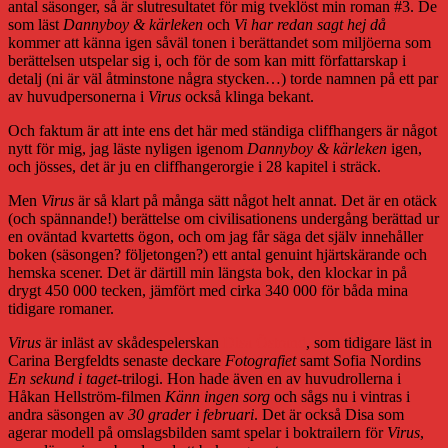
antal säsonger, så är slutresultatet för mig tveklöst min roman #3. De
som läst
Dannyboy & kärleken
och
Vi har redan sagt hej då
kommer att känna igen såväl tonen i berättandet som miljöerna som
berättelsen utspelar sig i, och för de som kan mitt författarskap i
detalj (ni är väl åtminstone några stycken…) torde namnen på ett par
av huvudpersonerna i
Virus
också klinga bekant.
Och faktum är att inte ens det här med ständiga cliffhangers är något
nytt för mig, jag läste nyligen igenom
Dannyboy & kärleken
igen,
och jösses, det är ju en cliffhangerorgie i 28 kapitel i sträck.
Men
Virus
är så klart på många sätt något helt annat. Det är en otäck
(och spännande!) berättelse om civilisationens undergång berättad ur
en oväntad kvartetts ögon, och om jag får säga det själv innehåller
boken (säsongen? följetongen?) ett antal genuint hjärtskärande och
hemska scener. Det är därtill min längsta bok, den klockar in på
drygt 450 000 tecken, jämfört med cirka 340 000 för båda mina
tidigare romaner.
Virus
är inläst av skådespelerskan
Disa Östrand
, som tidigare läst in
Carina Bergfeldts senaste deckare
Fotografiet
samt Sofia Nordins
En sekund i taget
-trilogi. Hon hade även en av huvudrollerna i
Håkan Hellström-filmen
Känn ingen sorg
och sågs nu i vintras i
andra säsongen av
30 grader i februari
. Det är också Disa som
agerar modell på omslagsbilden samt spelar i boktrailern för
Virus
,