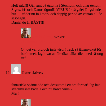
Helt såld!!! Går runt på gatorna i Stocholm och tittar genom
Sigris, iris och Danos ögon!!! VIRUS är så galet fängslande
bra…. träder nu in i mörk och deppig period av väntan till 3e
säsongen.
Daniel du är BÄST!!!
Daniel Åberg
skriver:
11 februari 2017 kl. 15:53
Oj, det var ord och inga visor! Tack så jättemycket för
berömmet. Jag lovar att försöka hålla stilen med säsong
tre!
Peter
skriver:
18 februari 2017 kl. 8:54
fantastiskt spännande och dessutom i ett bra format! Jag har
sträcklyssnat både 1 och nu halva virus:2.
Mer!