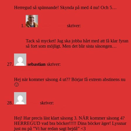
Herregud så spännande! Skynda på med 4 nu! Och 5…
Daniel Åberg
skriver:
29 juli 2017 kl. 21:39
Tack så mycket! Jag ska jobba hårt med att få klar fyran
så fort som möjligt. Men det blir sista säsongen…
sebastian
skriver:
25 augusti 2017 kl. 15:31
Hej när kommer säsong 4 ut?? Börjar få extrem abstinens nu
🙂
Erika
skriver:
26 december 2017 kl. 21:18
Hej! Har precis läst klart säsong 3. NÄR kommer säsong 4?
HERREGUD vad bra böcker!!!!! Dina böcker äger! Lyssnar
just nu på ”Vi har redan sagt hejdå” <3