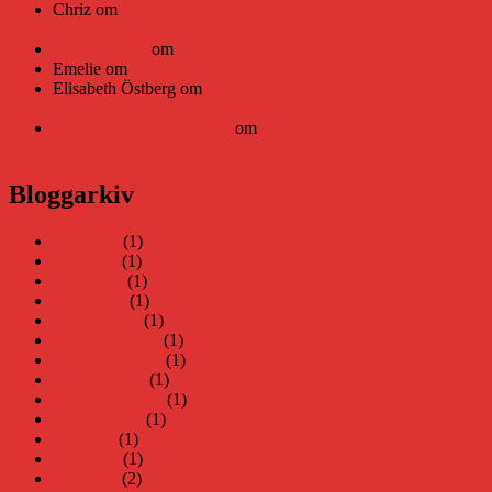
Chriz
om
Läsplattan Storytel Reader må ha lagts ner, men
Teknifik tipsar om alternativ
Daniel Åberg
om
Viruset tickar på och Nära gränsen-helg
Emelie
om
Viruset tickar på och Nära gränsen-helg
Elisabeth Östberg
om
Läsplattan Storytel Reader må ha lagts
ner, men Teknifik tipsar om alternativ
Elin Häggberg // Teknifik
om
Läsplattan Storytel Reader må
ha lagts ner, men Teknifik tipsar om alternativ
Bloggarkiv
juni 2026
(1)
maj 2026
(1)
april 2026
(1)
mars 2026
(1)
januari 2026
(1)
december 2025
(1)
november 2025
(1)
oktober 2025
(1)
september 2025
(1)
augusti 2025
(1)
juli 2025
(1)
juni 2025
(1)
maj 2025
(2)