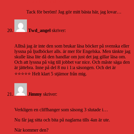
25 april 2017 kl. 4:34
Tack för beröm! Jag gör mitt bästa här, jag lovar…
Twd_angel
skriver:
10 maj 2017 kl. 8:45
Alltså jag är inte den som brukar läsa böcker på svenska eller
lyssna på ljudböcker alls. är mer för Engelska. Men tänkte jag
skulle läsa lite då den handlar om just det jag gillar läsa om.
Och att lyssna på väg till jobbet var nice. Och måste säga den
är jättebra. Inne på del 8 nu i 1:a säsongen. Och det är
⭐️⭐️⭐️⭐️⭐️ Helt klart 5 stjärnor från mig.
Jimmy
skriver:
1 juli 2017 kl. 13:06
Verkligen en cliffhanger som säsong 3 slutade i…
Nu får jag sitta och bita på naglarna tills 4an är ute.
När kommer den?