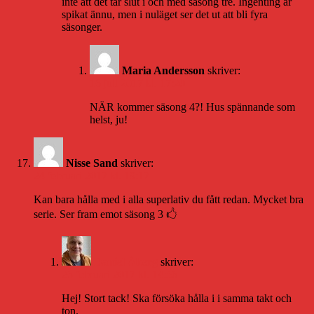
inte att det tar slut i och med säsong tre. Ingenting är
spikat ännu, men i nuläget ser det ut att bli fyra
säsonger.
Maria Andersson
skriver:
16 juli 2017 kl. 17:20
NÄR kommer säsong 4?! Hus spännande som
helst, ju!
Nisse Sand
skriver:
24 februari 2017 kl. 19:17
Kan bara hålla med i alla superlativ du fått redan. Mycket bra
serie. Ser fram emot säsong 3 🖒
Daniel Åberg
skriver:
26 februari 2017 kl. 14:56
Hej! Stort tack! Ska försöka hålla i i samma takt och
ton.