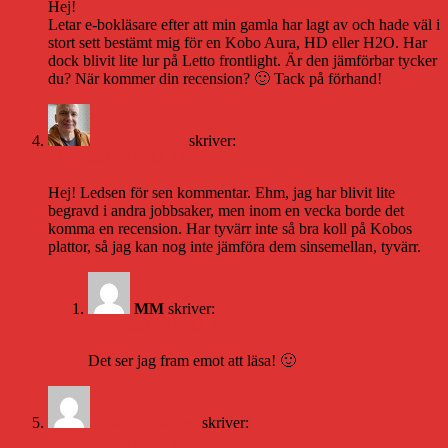
Hej!
Letar e-bokläsare efter att min gamla har lagt av och hade väl i
stort sett bestämt mig för en Kobo Aura, HD eller H2O. Har
dock blivit lite lur på Letto frontlight. Är den jämförbar tycker
du? När kommer din recension? 🙂 Tack på förhand!
Daniel Åberg
skriver:
21 januari 2015 kl. 14:29
Hej! Ledsen för sen kommentar. Ehm, jag har blivit lite
begravd i andra jobbsaker, men inom en vecka borde det
komma en recension. Har tyvärr inte så bra koll på Kobos
plattor, så jag kan nog inte jämföra dem sinsemellan, tyvärr.
MM
skriver:
22 januari 2015 kl. 19:44
Det ser jag fram emot att läsa! 🙂
Bokskorpionen
skriver:
28 januari 2015 kl. 12:22