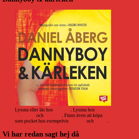
Lyssna eller läs hos
Storytel
. Lyssna hos
Bookbeat
och
Nextory
. Finns även att köpa
som pocket hos exempelvis
Adlibris
och
Bokus
.
Vi har redan sagt hej då