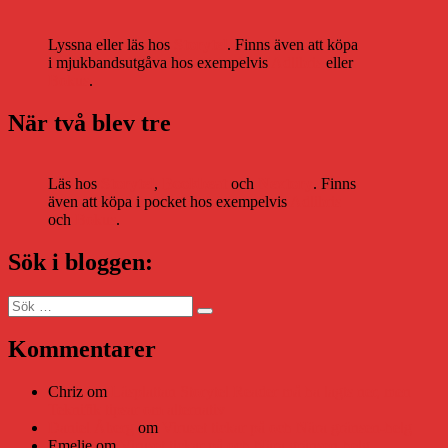
Lyssna eller läs hos
Storytel
. Finns även att köpa
i mjukbandsutgåva hos exempelvis
Adlibris
eller
Bokus
.
När två blev tre
Läs hos
Storytel
,
Bookbeat
och
Nextory
. Finns
även att köpa i pocket hos exempelvis
Adlibris
och
Bokus
.
Sök i bloggen:
Sök
Sök
efter:
Kommentarer
Chriz
om
Läsplattan Storytel Reader må ha lagts ner, men
Teknifik tipsar om alternativ
Daniel Åberg
om
Viruset tickar på och Nära gränsen-helg
Emelie
om
Viruset tickar på och Nära gränsen-helg