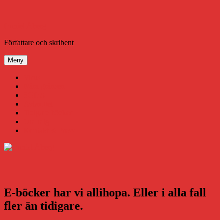
Hoppa
till
innehåll
Daniel Åberg
Författare och skribent
Meny
Virus
Nära gränsen
SODA
Avbrottet
Tidigare böcker
Om mig
Kontakt & Press
E-böcker har vi allihopa. Eller i alla fall
fler än tidigare.