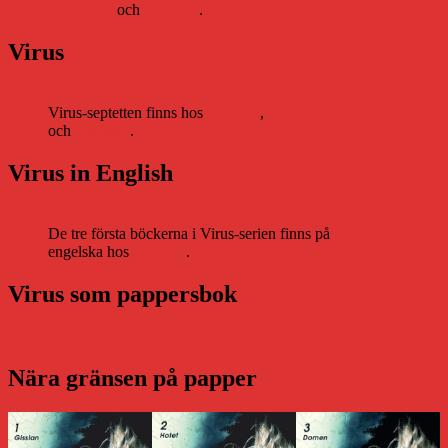
Bookbeat
och
Nextory
.
Virus
Virus-septetten finns hos
Storytel
,
Bookbeat
och
Nextory
.
Virus in English
De tre första böckerna i Virus-serien finns på
engelska hos
Storytel
.
Virus som pappersbok
Nära gränsen på papper