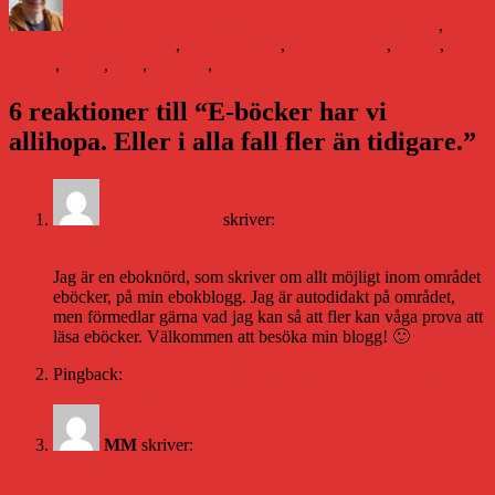
den
Daniel Åberg
30 december 2014
Boken och framtiden
,
Etiketter
Litteraturvärlden
adlibris
,
Adlibris Letto
,
bokbranschen
,
bokon
,
e-
böcker
,
e-bok
,
letto
,
litteratur
,
Mofibo
6 reaktioner till “E-böcker har vi
allihopa. Eller i alla fall fler än tidigare.”
Bokskorpionen
skriver:
7 januari 2015 kl. 14:53
Jag är en eboknörd, som skriver om allt möjligt inom området
eböcker, på min ebokblogg. Jag är autodidakt på området,
men förmedlar gärna vad jag kan så att fler kan våga prova att
läsa eböcker. Välkommen att besöka min blogg! 🙂
Pingback:
Älska statistik | Daniel Åberg – Författande,
bokbransch, teknik och småbarnsliv
MM
skriver:
14 januari 2015 kl. 19:04