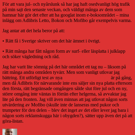
För att vara jul- och nyårslunk så har jag haft osedvanligt hög trafik
på min sajt den senaste veckan, och väldigt många av dem som
hamnar här gör det efter att ha googlat inom e-boksområdet – mina
inlägg om Adlibris Letto, Bokon och Mofibo går exempelvis varma.
Jag antar att det hela beror på att:
• Rätt få i Sverige skriver om det här ämnet i övrigt.
• Rätt många har fått någon form av surf- eller läsplatta i julklapp
och söker vägledning och råd.
Jag har varit lite sömnig på det här området ett tag nu – liksom på
rätt många andra områden tyvärr. Men som vanligt utlovar jag
bättring. Ett utförligt test av nya
Adlibris Letto Frontlight
är på gång,
men då Adlibris för närvarande inte ens säljer sin nya platta eftersom
den första, rätt begränsade omgången sålde slut före jul och en ny,
större omgång inte väntas in förrän efter helgerna, så avvaktar jag
lite på den fronten. Jag vill även minnas att jag utlovat någon sorts
utvärdering av Mofibo (skulle inte de lanseras med pukor och
trumpeter för den delen – blev det inget av det eller lever jag bara i
någon sorts reklamskugga här i obygden?), sätter upp även det på att
göra-listan.
Författare
Publicerat
Kategorier