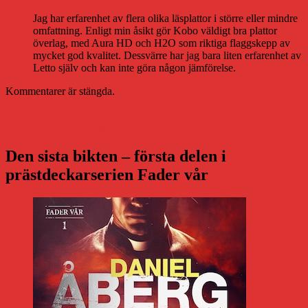
Jag har erfarenhet av flera olika läsplattor i större eller mindre
omfattning. Enligt min åsikt gör Kobo väldigt bra plattor
överlag, med Aura HD och H2O som riktiga flaggskepp av
mycket god kvalitet. Dessvärre har jag bara liten erfarenhet av
Letto själv och kan inte göra någon jämförelse.
Kommentarer är stängda.
Inläggsnavigering
Föregående
Föregående
Grann i stugan
Nästa
inlägg:
Nästa
2014 i backspegeln
inlägg:
Den sista bikten – första delen i
prästdeckarserien Fader vår