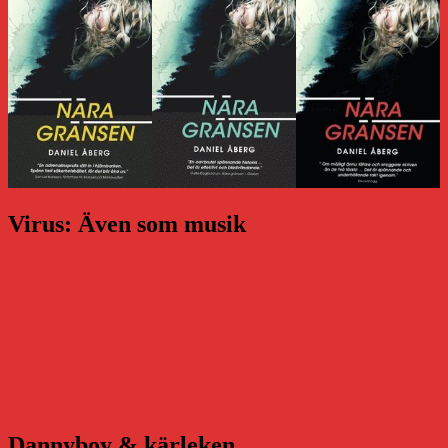
Virus: Även som musik
Dannyboy & kärleken