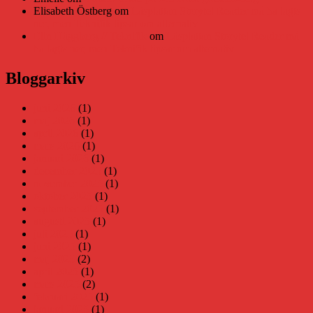
Elisabeth Östberg
om
Läsplattan Storytel Reader må ha lagts
ner, men Teknifik tipsar om alternativ
Elin Häggberg // Teknifik
om
Läsplattan Storytel Reader må
ha lagts ner, men Teknifik tipsar om alternativ
Bloggarkiv
juni 2026
(1)
maj 2026
(1)
april 2026
(1)
mars 2026
(1)
januari 2026
(1)
december 2025
(1)
november 2025
(1)
oktober 2025
(1)
september 2025
(1)
augusti 2025
(1)
juli 2025
(1)
juni 2025
(1)
maj 2025
(2)
april 2025
(1)
mars 2025
(2)
februari 2025
(1)
januari 2025
(1)