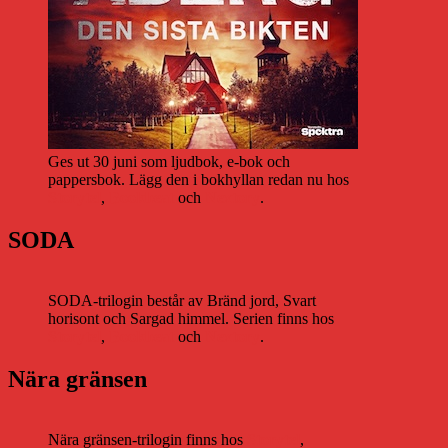
Ges ut 30 juni som ljudbok, e-bok och
pappersbok. Lägg den i bokhyllan redan nu hos
Storytel
,
Bookbeat
och
Nextory
.
SODA
SODA-trilogin består av Bränd jord, Svart
horisont och Sargad himmel. Serien finns hos
Storytel
,
Bookbeat
och
Nextory
.
Nära gränsen
Nära gränsen-trilogin finns hos
Storytel
,