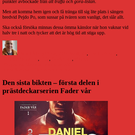
punkter avbockade från
att träffa och göra-listan
.
Men att komma hem igen och få tränga till sig lite plats i sängen
bredvid Pejdo Po, som sussar på tvären som vanligt, det slår allt.
Ska också försöka minnas dessa ömma känslor när hon vaknar vid
halv tre i natt och tycker att det är hög tid att stiga upp.
Författare
Publicerat
Kategorier
den
Daniel Åberg
18 maj 2014
Familjeliv
,
Livet och sånt
,
Etiketter
Vittangi
#blogg100
,
Ejda
,
Stockholm
,
vittangi
Inläggsnavigering
Föregående
Föregående
Stämma i minnenas allé
Nästa
inlägg:
Nästa
Sommar! Eller åtminstone vår.
inlägg:
Den sista bikten – första delen i
prästdeckarserien Fader vår