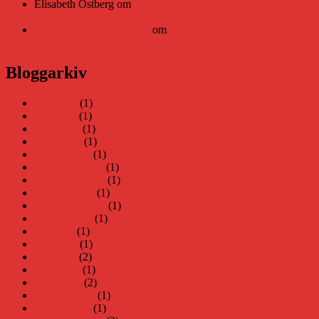
Elisabeth Östberg
om
Läsplattan Storytel Reader må ha lagts
ner, men Teknifik tipsar om alternativ
Elin Häggberg // Teknifik
om
Läsplattan Storytel Reader må
ha lagts ner, men Teknifik tipsar om alternativ
Bloggarkiv
juni 2026
(1)
maj 2026
(1)
april 2026
(1)
mars 2026
(1)
januari 2026
(1)
december 2025
(1)
november 2025
(1)
oktober 2025
(1)
september 2025
(1)
augusti 2025
(1)
juli 2025
(1)
juni 2025
(1)
maj 2025
(2)
april 2025
(1)
mars 2025
(2)
februari 2025
(1)
januari 2025
(1)