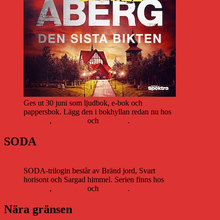
Ges ut 30 juni som ljudbok, e-bok och
pappersbok. Lägg den i bokhyllan redan nu hos
Storytel
,
Bookbeat
och
Nextory
.
SODA
SODA-trilogin består av Bränd jord, Svart
horisont och Sargad himmel. Serien finns hos
Storytel
,
Bookbeat
och
Nextory
.
Nära gränsen