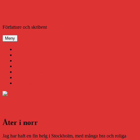
Hoppa
till
innehåll
Daniel Åberg
Författare och skribent
Meny
Virus
Nära gränsen
SODA
Avbrottet
Tidigare böcker
Om mig
Kontakt & Press
Åter i norr
Jag har haft en fin helg i Stockholm, med många bra och roliga