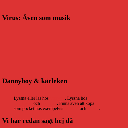
Virus: Även som musik
Dannyboy & kärleken
Lyssna eller läs hos
Storytel
. Lyssna hos
Bookbeat
och
Nextory
. Finns även att köpa
som pocket hos exempelvis
Adlibris
och
Bokus
.
Vi har redan sagt hej då