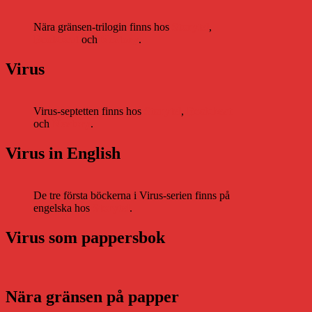
Nära gränsen-trilogin finns hos
Storytel
,
Bookbeat
och
Nextory
.
Virus
Virus-septetten finns hos
Storytel
,
Bookbeat
och
Nextory
.
Virus in English
De tre första böckerna i Virus-serien finns på
engelska hos
Storytel
.
Virus som pappersbok
Nära gränsen på papper