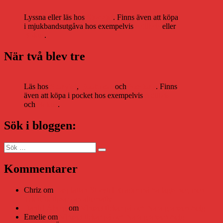
Lyssna eller läs hos
Storytel
. Finns även att köpa
i mjukbandsutgåva hos exempelvis
Adlibris
eller
Bokus
.
När två blev tre
Läs hos
Storytel
,
Bookbeat
och
Nextory
. Finns
även att köpa i pocket hos exempelvis
Adlibris
och
Bokus
.
Sök i bloggen:
Sök
Sök
efter:
Kommentarer
Chriz
om
Läsplattan Storytel Reader må ha lagts ner, men
Teknifik tipsar om alternativ
Daniel Åberg
om
Viruset tickar på och Nära gränsen-helg
Emelie
om
Viruset tickar på och Nära gränsen-helg