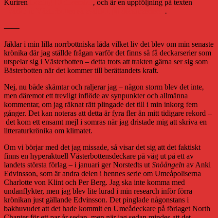
Kuriren
torsdag 10 december
, och är en uppföljning på texten
”Varför är Västerbotten så svältfött på deckarserier?”
.
——
Jäklar i min lilla norrbottniska låda vilket liv det blev om min senaste
krönika där jag ställde frågan varför det finns så få deckarserier som
utspelar sig i Västerbotten – detta trots att trakten gärna ser sig som
Bästerbotten när det kommer till berättandets kraft.
Nej, nu både skämtar och raljerar jag – någon storm blev det inte,
men däremot ett trevligt inflöde av synpunkter och allmänna
kommentar, om jag räknat rätt plingade det till i min inkorg fem
gånger. Det kan noteras att detta är fyra fler än mitt tidigare rekord –
det kom ett ensamt mejl i somras när jag dristade mig att skriva en
litteraturkrönika om klimatet.
Om vi börjar med det jag missade, så visar det sig att det faktiskt
finns en hyperaktuell Västerbottensdeckare på väg ut på ett av
landets största förlag – i januari ger Norstedts ut
Snöängeln
av Anki
Edvinsson, som är andra delen i hennes serie om Umeåpoliserna
Charlotte von Klint och Per Berg. Jag ska inte komma med
undanflykter, men jag blev lite lurad i min research inför förra
krönikan just gällande Edvinsson. Det pinglade någonstans i
bakhuvudet att det hade kommit en Umeådeckare på förlaget North
Chapter för ett par år sedan, men när jag sedan mindes att det