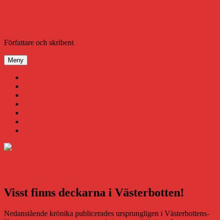
Hoppa
till
innehåll
Daniel Åberg
Författare och skribent
Meny
Virus
Nära gränsen
SODA
Avbrottet
Tidigare böcker
Om mig
Kontakt & Press
Visst finns deckarna i Västerbotten!
Nedanstående krönika publicerades ursprungligen i Västerbottens-