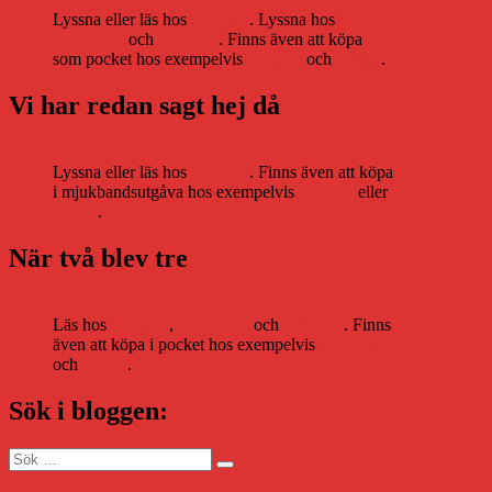
Lyssna eller läs hos
Storytel
. Lyssna hos
Bookbeat
och
Nextory
. Finns även att köpa
som pocket hos exempelvis
Adlibris
och
Bokus
.
Vi har redan sagt hej då
Lyssna eller läs hos
Storytel
. Finns även att köpa
i mjukbandsutgåva hos exempelvis
Adlibris
eller
Bokus
.
När två blev tre
Läs hos
Storytel
,
Bookbeat
och
Nextory
. Finns
även att köpa i pocket hos exempelvis
Adlibris
och
Bokus
.
Sök i bloggen:
Sök
Sök
efter: