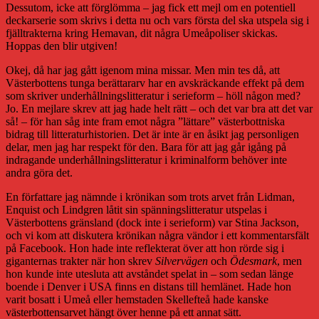
Dessutom, icke att förglömma – jag fick ett mejl om en potentiell
deckarserie som skrivs i detta nu och vars första del ska utspela sig i
fjälltrakterna kring Hemavan, dit några Umeåpoliser skickas.
Hoppas den blir utgiven!
Okej, då har jag gått igenom mina missar. Men min tes då, att
Västerbottens tunga berättararv har en avskräckande effekt på dem
som skriver underhållningslitteratur i serieform – höll någon med?
Jo. En mejlare skrev att jag hade helt rätt – och det var bra att det var
så! – för han såg inte fram emot några ”lättare” västerbottniska
bidrag till litteraturhistorien. Det är inte är en åsikt jag personligen
delar, men jag har respekt för den. Bara för att jag går igång på
indragande underhållningslitteratur i kriminalform behöver inte
andra göra det.
En författare jag nämnde i krönikan som trots arvet från Lidman,
Enquist och Lindgren låtit sin spänningslitteratur utspelas i
Västerbottens gränsland (dock inte i serieform) var Stina Jackson,
och vi kom att diskutera krönikan några vändor i ett kommentarsfält
på Facebook. Hon hade inte reflekterat över att hon rörde sig i
giganternas trakter när hon skrev
Silvervägen
och
Ödesmark
, men
hon kunde inte utesluta att avståndet spelat in – som sedan länge
boende i Denver i USA finns en distans till hemlänet. Hade hon
varit bosatt i Umeå eller hemstaden Skellefteå hade kanske
västerbottensarvet hängt över henne på ett annat sätt.