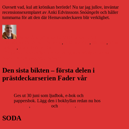
Oavsett vad, kul att krönikan berörde! Nu tar jag jullov, inväntar
recensionsexemplaret av Anki Edvinssons
Snöängeln
och håller
tummarna för att den där Hemavandeckaren blir verklighet.
Författare
Publicerat
Kategorier
den
Daniel Åberg
8 januari 2021
14 januari 2021
Etiketter
Litteraturvärlden
Anki Edvinsson
,
bokbranschen
,
litteratur
,
Stina
Jackson
,
Västerbottens-Kuriren
Inläggsnavigering
Föregående
Föregående
Anständigheten har aldrig varit viktigare än nu
Nästa
inlägg:
Nästa
Ett nytt utseende, minsann
inlägg:
Den sista bikten – första delen i
prästdeckarserien Fader vår
Ges ut 30 juni som ljudbok, e-bok och
pappersbok. Lägg den i bokhyllan redan nu hos
Storytel
,
Bookbeat
och
Nextory
.
SODA