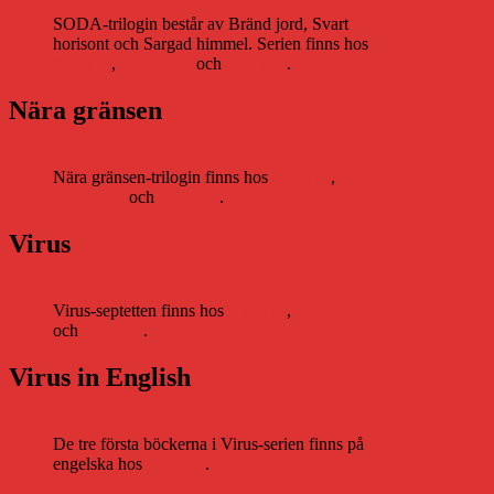
SODA-trilogin består av Bränd jord, Svart
horisont och Sargad himmel. Serien finns hos
Storytel
,
Bookbeat
och
Nextory
.
Nära gränsen
Nära gränsen-trilogin finns hos
Storytel
,
Bookbeat
och
Nextory
.
Virus
Virus-septetten finns hos
Storytel
,
Bookbeat
och
Nextory
.
Virus in English
De tre första böckerna i Virus-serien finns på
engelska hos
Storytel
.