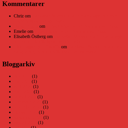
Kommentarer
Chriz
om
Läsplattan Storytel Reader må ha lagts ner, men
Teknifik tipsar om alternativ
Daniel Åberg
om
Viruset tickar på och Nära gränsen-helg
Emelie
om
Viruset tickar på och Nära gränsen-helg
Elisabeth Östberg
om
Läsplattan Storytel Reader må ha lagts
ner, men Teknifik tipsar om alternativ
Elin Häggberg // Teknifik
om
Läsplattan Storytel Reader må
ha lagts ner, men Teknifik tipsar om alternativ
Bloggarkiv
juni 2026
(1)
maj 2026
(1)
april 2026
(1)
mars 2026
(1)
januari 2026
(1)
december 2025
(1)
november 2025
(1)
oktober 2025
(1)
september 2025
(1)
augusti 2025
(1)
juli 2025
(1)