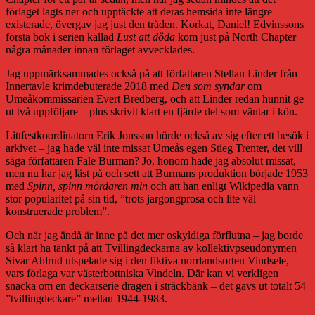
förlaget lagts ner och upptäckte att deras hemsida inte längre
existerade, övergav jag just den tråden. Korkat, Daniel! Edvinssons
första bok i serien kallad
Lust att döda
kom just på North Chapter
några månader innan förlaget avvecklades.
Jag uppmärksammades också på att författaren Stellan Linder från
Innertavle krimdebuterade 2018 med
Den som syndar
om
Umeåkommissarien Evert Bredberg, och att Linder redan hunnit ge
ut två uppföljare – plus skrivit klart en fjärde del som väntar i kön.
Littfestkoordinatorn Erik Jonsson hörde också av sig efter ett besök i
arkivet – jag hade väl inte missat Umeås egen Stieg Trenter, det vill
säga författaren Fale Burman? Jo, honom hade jag absolut missat,
men nu har jag läst på och sett att Burmans produktion började 1953
med
Spinn, spinn mördaren min
och att han enligt Wikipedia vann
stor popularitet på sin tid, ”trots jargongprosa och lite väl
konstruerade problem”.
Och när jag ändå är inne på det mer oskyldiga förflutna – jag borde
så klart ha tänkt på att Tvillingdeckarna av kollektivpseudonymen
Sivar Ahlrud utspelade sig i den fiktiva norrlandsorten Vindsele,
vars förlaga var västerbottniska Vindeln. Där kan vi verkligen
snacka om en deckarserie dragen i sträckbänk – det gavs ut totalt 54
”tvillingdeckare” mellan 1944-1983.