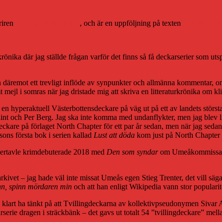
riren
torsdag 10 december
, och är en uppföljning på texten
”Varför är V
krönika där jag ställde frågan varför det finns så få deckarserier som utsp
 däremot ett trevligt inflöde av synpunkter och allmänna kommentar, om 
mt mejl i somras när jag dristade mig att skriva en litteraturkrönika om kl
s en hyperaktuell Västerbottensdeckare på väg ut på ett av landets största
nt och Per Berg. Jag ska inte komma med undanflykter, men jag blev lite
re på förlaget North Chapter för ett par år sedan, men när jag sedan mi
sons första bok i serien kallad
Lust att döda
kom just på North Chapter 
nnertavle krimdebuterade 2018 med
Den som syndar
om Umeåkommissarien
 arkivet – jag hade väl inte missat Umeås egen Stieg Trenter, det vill s
nn, spinn mördaren min
och att han enligt Wikipedia vann stor popularite
 klart ha tänkt på att Tvillingdeckarna av kollektivpseudonymen Sivar A
serie dragen i sträckbänk – det gavs ut totalt 54 ”tvillingdeckare” mel