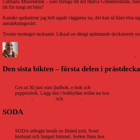
Lidmans Missenträsk – som förlaga till det fiktiva Glimmersträsk, men
bli för tungt att bära?
Kanske spekulerar jag helt uppåt väggarna nu, det kan så klart röra sig o
anmärkningsvärt.
Teorier mottages tacksamt. Likaså en riktigt spännande deckarserie so
Författare
Publicerat
Kategorier
Etiketter
den
Daniel Åberg
5 januari 2021
Litteraturvärlden
bokbranschen
,
K
Den sista bikten – första delen i prästdeck
Ges ut 30 juni som ljudbok, e-bok och
pappersbok. Lägg den i bokhyllan redan nu hos
Storytel
,
Bookbeat
och
Nextory
.
SODA
SODA-trilogin består av Bränd jord, Svart
horisont och Sargad himmel. Serien finns hos