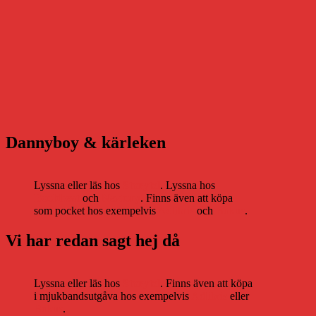
Dannyboy & kärleken
Lyssna eller läs hos
Storytel
. Lyssna hos
Bookbeat
och
Nextory
. Finns även att köpa
som pocket hos exempelvis
Adlibris
och
Bokus
.
Vi har redan sagt hej då
Lyssna eller läs hos
Storytel
. Finns även att köpa
i mjukbandsutgåva hos exempelvis
Adlibris
eller
Bokus
.