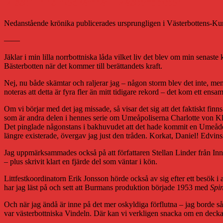
Visst finns deckarna i Västerbotten!
Nedanstående krönika publicerades ursprungligen i Västerbottens-Ku
——
Jäklar i min lilla norrbottniska låda vilket liv det blev om min senaste 
Bästerbotten när det kommer till berättandets kraft.
Nej, nu både skämtar och raljerar jag – någon storm blev det inte, men
noteras att detta är fyra fler än mitt tidigare rekord – det kom ett ensa
Om vi börjar med det jag missade, så visar det sig att det faktiskt finn
som är andra delen i hennes serie om Umeåpoliserna Charlotte von Kli
Det pinglade någonstans i bakhuvudet att det hade kommit en Umeådecka
längre existerade, övergav jag just den tråden. Korkat, Daniel! Edvins
Jag uppmärksammades också på att författaren Stellan Linder från I
– plus skrivit klart en fjärde del som väntar i kön.
Littfestkoordinatorn Erik Jonsson hörde också av sig efter ett besök i
har jag läst på och sett att Burmans produktion började 1953 med
Spi
Och när jag ändå är inne på det mer oskyldiga förflutna – jag borde så
var västerbottniska Vindeln. Där kan vi verkligen snacka om en deckar