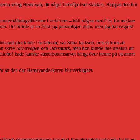
trakterna kring Hemavan, dit några Umeåpoliser skickas. Hoppas den blir
underhållningslitteratur i serieform – höll någon med? Jo. En mejlare
orien. Det är inte är en åsikt jag personligen delar, men jag har respekt
änsland (dock inte i serieform) var Stina Jackson, och vi kom att
hon skrev
Silvervägen
och
Ödesmark
, men hon kunde inte utesluta att
llefteå hade kanske västerbottensarvet hängt över henne på ett annat
r att den där Hemavandeckaren blir verklighet.
Kuriren
fristående spänningsromaner har med
Rotvälta
inlett vad som ska bli en