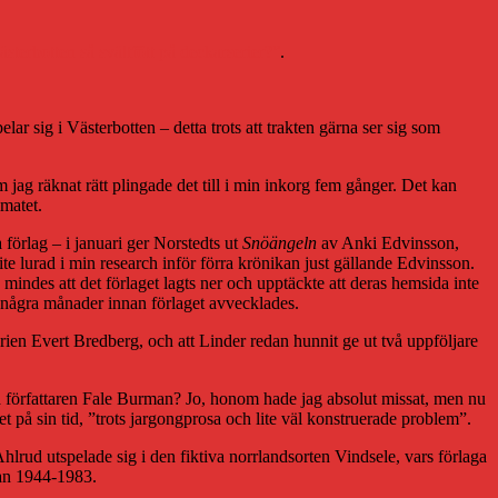
ästerbotten så svältfött på deckarserier?”
.
elar sig i Västerbotten – detta trots att trakten gärna ser sig som
jag räknat rätt plingade det till i min inkorg fem gånger. Det kan
imatet.
 förlag – i januari ger Norstedts ut
Snöängeln
av Anki Edvinsson,
 lurad i min research inför förra krönikan just gällande Edvinsson.
ndes att det förlaget lagts ner och upptäckte att deras hemsida inte
några månader innan förlaget avvecklades.
 Evert Bredberg, och att Linder redan hunnit ge ut två uppföljare
äga författaren Fale Burman? Jo, honom hade jag absolut missat, men nu
t på sin tid, ”trots jargongprosa och lite väl konstruerade problem”.
hlrud utspelade sig i den fiktiva norrlandsorten Vindsele, vars förlaga
lan 1944-1983.