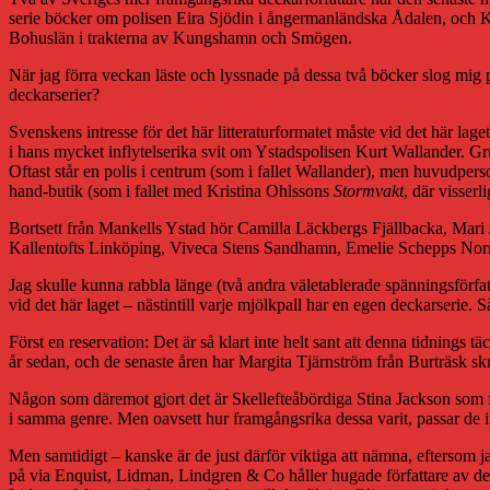
serie böcker om polisen Eira Sjödin i ångermanländska Ådalen, och K
Bohuslän i trakterna av Kungshamn och Smögen.
När jag förra veckan läste och lyssnade på dessa två böcker slog mig pl
deckarserier?
Svenskens intresse för det här litteraturformatet måste vid det här la
i hans mycket inflytelserika svit om Ystadspolisen Kurt Wallander. Gru
Oftast står en polis i centrum (som i fallet Wallander), men huvudperso
hand-butik (som i fallet med Kristina Ohlssons
Stormvakt
, där visserl
Bortsett från Mankells Ystad hör Camilla Läckbergs Fjällbacka, Mari
Kallentofts Linköping, Viveca Stens Sandhamn, Emelie Schepps Norr
Jag skulle kunna rabbla länge (två andra väletablerade spänningsförf
vid det här laget – nästintill varje mjölkpall har en egen deckarserie. 
Först en reservation: Det är så klart inte helt sant att denna tidning
år sedan, och de senaste åren har Margita Tjärnström från Burträsk sk
Någon som däremot gjort det är Skellefteåbördiga Stina Jackson som
i samma genre. Men oavsett hur framgångsrika dessa varit, passar de in
Men samtidigt – kanske är de just därför viktiga att nämna, eftersom jag
på via Enquist, Lidman, Lindgren & Co håller hugade författare av den 