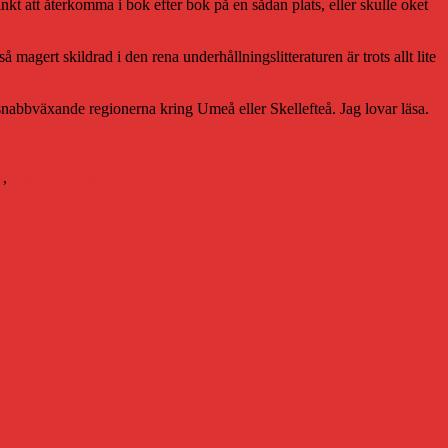
t att återkomma i bok efter bok på en sådan plats, eller skulle oket
 magert skildrad i den rena underhållningslitteraturen är trots allt lite
 snabbväxande regionerna kring Umeå eller Skellefteå. Jag lovar läsa.
l
,
Västerbottens-Kuriren