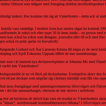
ristina Ohlsson som tidigare med framgång skildrat stockholmspoliser 
ötsligt tanken: Hur kommer det sig att Västerbotten – detta ack så starka
get fastslås vara omättligt. I modern form kan starten sägas ha kommit 
ndformeln är enkel och efter snart 30 år ännu intakt – en person med ett 
nen kan också ha yrken som åklagare, journalist eller till och med före 
igen också en polis spelar en huvudroll).
 Jungstedts Gotland och Åsa Larssons Kiruna till några av de mest kän
köping och Kjell Erikssons Uppsala tillhör de mer namnkunniga.
attare som i år lanserat nya deckarserieplatser är Johanna Mo med Ölan
Så varför inte Västerbotten?
s täckningsområde är en vit fläck på deckarkartan. Exempelvis skrev den
rivit ett par deckare som utspelar sig i hennes närmiljö som fått viss u
 firat stora framgångar med spänningsromanerna
Silvervägen
och
Ödes
te i det här sammanhanget, eftersom de inte skriver i serieform.
 tror att böckerna de skrivit kan vara ett resultat av Västerbottens särart
”lättare”, seriebetonade kriminallitteraturen tillbaka? I
Silvervägen
anv