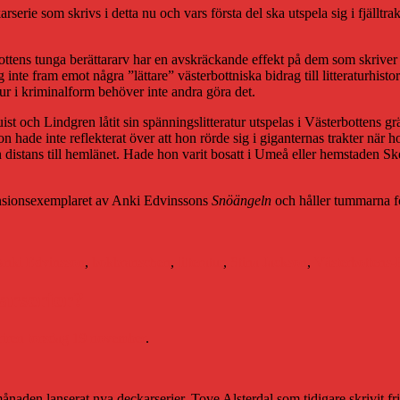
arserie som skrivs i detta nu och vars första del ska utspela sig i fjäll
ottens tunga berättararv har en avskräckande effekt på dem som skriver 
åg inte fram emot några ”lättare” västerbottniska bidrag till litteraturhist
tur i kriminalform behöver inte andra göra det.
t och Lindgren låtit sin spänningslitteratur utspelas i Västerbottens gr
hade inte reflekterat över att hon rörde sig i giganternas trakter när 
distans till hemlänet. Hade hon varit bosatt i Umeå eller hemstaden Ske
ecensionsexemplaret av Anki Edvinssons
Snöängeln
och håller tummarna fö
tiketter
Anki Edvinsson
,
bokbranschen
,
litteratur
,
Stina Jackson
,
Västerbottens-
karserier?
riren torsdag 19 november
.
ånaden lanserat nya deckarserier. Tove Alsterdal som tidigare skrivit 