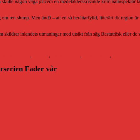
 skulle någon våga placera en medelålderskrisande kriminalinspektör tänk
m ren slump. Men ändå – att en så berättarfylld, litterärt rik region är så
m skildrar inlandets utmaningar med utsikt från säg Bastuträsk eller de
ristina Ohlsson
,
litteratur
,
Maria Broberg
,
Stina Jackson
,
Tove Alsterda
arserien Fader vår