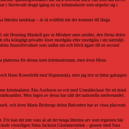
har i
Stormvakt
dragit igång en ny kriminalserie som utspelar sig i
 litterära landskap – är så svältfött när det kommer till långa
1991 när Henning Mankell gav ut
Mördare utan ansikte
, den första delen
ofta krångligt privatliv löser mordgåta efter mordgåta i sin närmiljö.
detta finansförvaltare som sadlat om och blivit ägare till en second
da platserna för denna sorts kriminalroman, men även Mons
d och Hans Rosenfeldt med Haparanda), men jag tror ni fattar galoppen
 forne kriminalaren Åke Axelsson en svit med Umeådeckare för ett tiotal
ppmärksamhet. Men ingen av dessa har nått det nationella medvetandet.
mark
, och även Maria Brobergs debut
Bakvatten
har av vissa placerats
. För kan det inte vara så att det tunga litterära arv som regionen bär
ände visserligen Stina Jackson Glommersträsk – granne med Sara