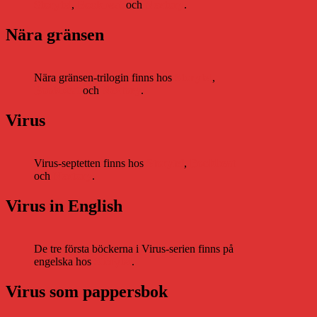
Storytel
,
Bookbeat
och
Nextory
.
Nära gränsen
Nära gränsen-trilogin finns hos
Storytel
,
Bookbeat
och
Nextory
.
Virus
Virus-septetten finns hos
Storytel
,
Bookbeat
och
Nextory
.
Virus in English
De tre första böckerna i Virus-serien finns på
engelska hos
Storytel
.
Virus som pappersbok