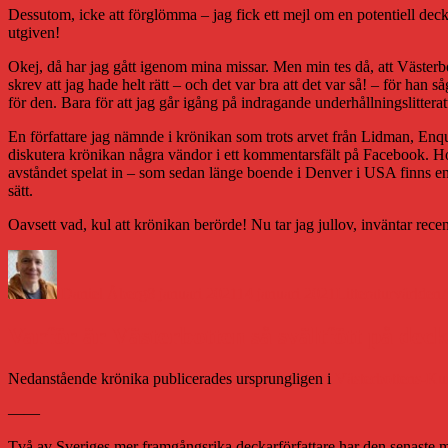
Dessutom, icke att förglömma – jag fick ett mejl om en potentiell deck
utgiven!
Okej, då har jag gått igenom mina missar. Men min tes då, att Västerb
skrev att jag hade helt rätt – och det var bra att det var så! – för han s
för den. Bara för att jag går igång på indragande underhållningslittera
En författare jag nämnde i krönikan som trots arvet från Lidman, Enquis
diskutera krönikan några vändor i ett kommentarsfält på Facebook. Hon 
avståndet spelat in – som sedan länge boende i Denver i USA finns en 
sätt.
Oavsett vad, kul att krönikan berörde! Nu tar jag jullov, inväntar r
Författare
Publicerat
Kategorier
E
den
Daniel Åberg
8 januari 2021
14 januari 2021
Litteraturvärlden
Varför är Västerbotten så svältfött på dec
Nedanstående krönika publicerades ursprungligen i
Västerbottens-Ku
——
Två av Sveriges mer framgångsrika deckarförfattare har den senaste m