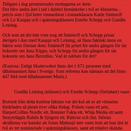
Tidigare i dag presenterades mottagarna av årets
Storytel Awards
.
Det blev andra året i rad i dubbel bemärkelse i två av klasserna –
precis som i fjol heter vinnarduon i romanklassen Karin Smirnoff
och Lo Kauppi och i spänningsklassen Emelie Schepp och Gunilla
Leining.
Och som att det inte vore nog att Smirnoff och Schepp prisas
återigen i duo med Kauppi och Leining, så finns faktiskt ännu en
faktor som förenar dem: Smirnoff får priset för andra gången för sin
bokserie om Jana Kippo, och Schepp för andra gången för sin
bokserie om Jana Berzelius. Vad är oddsen för det?
(Kuriosa: Enligt Skatteverket finns det 1 671 personer med
tilltalsnamnet Jana i Sverige. Som referens kan nämnas att det finns
447 844 med tilltalsnamnet Maria.)
Gunilla Leining (inläsare) och Emelie Schepp (författare) vann
Bortsett från detta kuriösa faktum var det kul att se att vinnarna
fördelades så jämnt över olika förlag. Polaris vann ett pris,
HarperCollins Nordic ett, Bonnier Fakta ett, Whip Media ett samt
Storytelägda Rabén & Sjögren ett. Rättvist och fint. Största
skrällarna var kanske att Jonas Malmsjö inte vann trots att han läst in
två av tre nominerade i spänningsklassen, samt att relativt okända