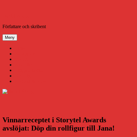
Hoppa
till
innehåll
Daniel Åberg
Författare och skribent
Meny
Virus
Nära gränsen
SODA
Avbrottet
Tidigare böcker
Om mig
Kontakt & Press
Vinnarreceptet i Storytel Awards
avslöjat: Döp din rollfigur till Jana!