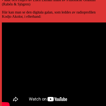
(Rabén & Sjögren)
Här kan man se den digitala galan, som leddes av radioprofilen
Kodjo Akolor, i efterhand: