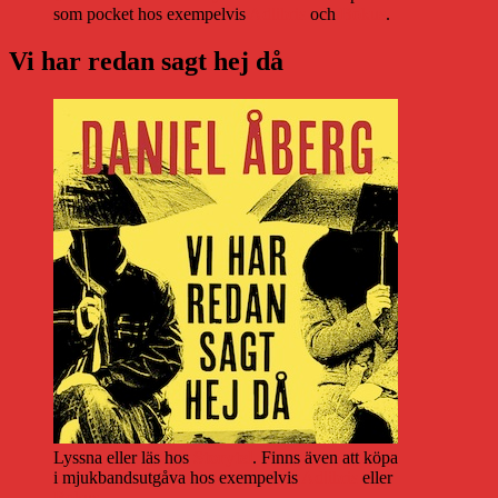
som pocket hos exempelvis
Adlibris
och
Bokus
.
Vi har redan sagt hej då
Lyssna eller läs hos
Storytel
. Finns även att köpa
i mjukbandsutgåva hos exempelvis
Adlibris
eller
Bokus
.