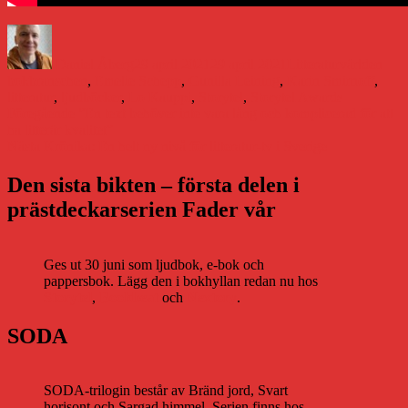
Författare
Publicerat
Kategorier
Etik
den
Daniel Åberg
29 april 2021
29 april 2021
Litteraturvärlden
bokbranschen
,
Emelie Schepp
,
Gunilla Leining
,
Karin Smirnoff
,
litteratur
,
ljudböcker
,
Lo Kauppi
,
Storytel
,
Storytel Awards
Inläggsnavigering
Föregående
Föregående
”En text behöver inte vara lång och komplicerad för att
inlägg:
ha litterär kvalitet”
Nästa
Nästa
Krönika: En helt ny nivå för litteratur-tv i Sverige
inlägg:
Den sista bikten – första delen i
prästdeckarserien Fader vår
Ges ut 30 juni som ljudbok, e-bok och
pappersbok. Lägg den i bokhyllan redan nu hos
Storytel
,
Bookbeat
och
Nextory
.
SODA
SODA-trilogin består av Bränd jord, Svart
horisont och Sargad himmel. Serien finns hos