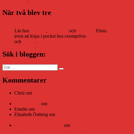
När två blev tre
Läs hos
Storytel
,
Bookbeat
och
Nextory
. Finns
även att köpa i pocket hos exempelvis
Adlibris
och
Bokus
.
Sök i bloggen:
Sök
Sök
efter:
Kommentarer
Chriz
om
Läsplattan Storytel Reader må ha lagts ner, men
Teknifik tipsar om alternativ
Daniel Åberg
om
Viruset tickar på och Nära gränsen-helg
Emelie
om
Viruset tickar på och Nära gränsen-helg
Elisabeth Östberg
om
Läsplattan Storytel Reader må ha lagts
ner, men Teknifik tipsar om alternativ
Elin Häggberg // Teknifik
om
Läsplattan Storytel Reader må
ha lagts ner, men Teknifik tipsar om alternativ