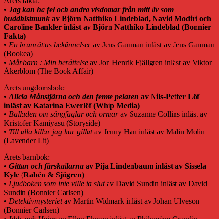
Årets fakta:
•
Jag kan ha fel och andra visdomar från mitt liv som
buddhistmunk
av Björn Natthiko Lindeblad, Navid Modiri och
Caroline Bankler inläst av Björn Natthiko Lindeblad (Bonnier
Fakta)
•
En brunråttas bekännelser
av Jens Ganman inläst av Jens Ganman
(Bookea)
•
Månbarn : Min berättelse
av Jon Henrik Fjällgren inläst av Viktor
Åkerblom (The Book Affair)
Årets ungdomsbok:
•
Alicia Månstjärna och den femte pelaren
av Nils-Petter Löf
inläst av Katarina Ewerlöf (Whip Media)
•
Balladen om sångfåglar och ormar
av Suzanne Collins inläst av
Kristofer Kamiyasu (Storyside)
•
Till alla killar jag har gillat
av Jenny Han inläst av Malin Molin
(Lavender Lit)
Årets barnbok:
•
Gittan och fårskallarna
av Pija Lindenbaum inläst av Sissela
Kyle (Rabén & Sjögren)
•
Ljudboken som inte ville ta slut
av David Sundin inläst av David
Sundin (Bonnier Carlsen)
•
Detektivmysteriet
av Martin Widmark inläst av Johan Ulveson
(Bonnier Carlsen)
•
Idde och Hajen
av Ellen Ekman inläst av Philomène Grandin