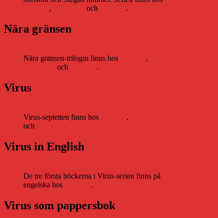
Storytel
,
Bookbeat
och
Nextory
.
Nära gränsen
Nära gränsen-trilogin finns hos
Storytel
,
Bookbeat
och
Nextory
.
Virus
Virus-septetten finns hos
Storytel
,
Bookbeat
och
Nextory
.
Virus in English
De tre första böckerna i Virus-serien finns på
engelska hos
Storytel
.
Virus som pappersbok