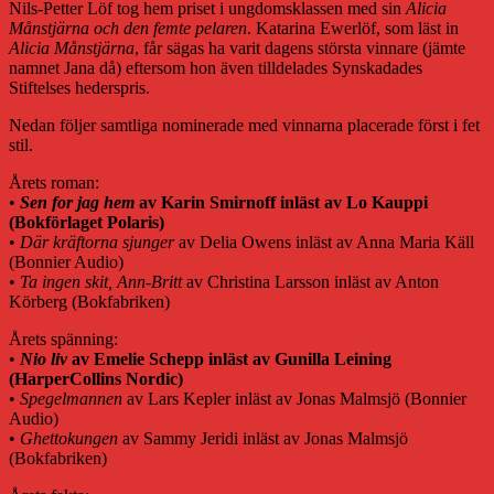
Nils-Petter Löf tog hem priset i ungdomsklassen med sin
Alicia
Månstjärna och den femte pelaren
. Katarina Ewerlöf, som läst in
Alicia Månstjärna
, får sägas ha varit dagens största vinnare (jämte
namnet Jana då) eftersom hon även tilldelades Synskadades
Stiftelses hederspris.
Nedan följer samtliga nominerade med vinnarna placerade först i fet
stil.
Årets roman:
•
Sen for jag hem
av Karin Smirnoff inläst av Lo Kauppi
(Bokförlaget Polaris)
•
Där kräftorna sjunger
av Delia Owens inläst av Anna Maria Käll
(Bonnier Audio)
•
Ta ingen skit, Ann-Britt
av Christina Larsson inläst av Anton
Körberg (Bokfabriken)
Årets spänning:
•
Nio liv
av Emelie Schepp inläst av Gunilla Leining
(HarperCollins Nordic)
•
Spegelmannen
av Lars Kepler inläst av Jonas Malmsjö (Bonnier
Audio)
•
Ghettokungen
av Sammy Jeridi inläst av Jonas Malmsjö
(Bokfabriken)