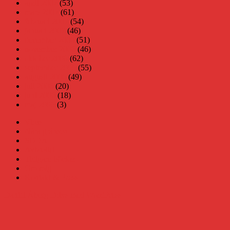
april 2007
(53)
mars 2007
(61)
februari 2007
(54)
januari 2007
(46)
december 2006
(51)
november 2006
(46)
oktober 2006
(62)
september 2006
(55)
augusti 2006
(49)
juli 2006
(20)
juni 2006
(18)
maj 2006
(3)
Virus
Nära gränsen
SODA
Avbrottet
Tidigare böcker
Om mig
Kontakt & Press
Daniel Åberg
Drivs med WordPress