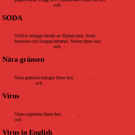
Storytel
,
Bookbeat
och
Nextory
.
SODA
SODA-trilogin består av Bränd jord, Svart
horisont och Sargad himmel. Serien finns hos
Storytel
,
Bookbeat
och
Nextory
.
Nära gränsen
Nära gränsen-trilogin finns hos
Storytel
,
Bookbeat
och
Nextory
.
Virus
Virus-septetten finns hos
Storytel
,
Bookbeat
och
Nextory
.
Virus in English