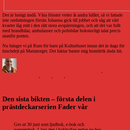
Det är lustigt ändå. Våra fönster vetter åt andra hållet, så vi fattade
inte omfattningen förrän Johanna gick till jobbet och såg att vårt
kvarter låg mitt i den rätt stora avspärrningen, och att det var fullt
med brandbilar, ambulanser och polisbilar bokstavligt talat precis
utanför porten.
Nu hänger vi på Rum för barn på Kulturhuset innan det är dags för
lunchdejt på Mariatorget. Det luktar banne mig brandrök ända hit.
Författare
Publicerat
Kategorier
den
Daniel Åberg
4 maj 2011
4 maj 2011
Familjeliv
,
Livet och
Etiketter
sånt
arkitekturskolan
,
brand
,
KTH
,
tage
Inläggsnavigering
Föregående
Föregående
E-boken skyndar långsamt i Sverige
Nästa
inlägg:
Nästa
På’t igen bara
inlägg:
Den sista bikten – första delen i
prästdeckarserien Fader vår
Ges ut 30 juni som ljudbok, e-bok och
pappersbok. Lägg den i bokhyllan redan nu hos