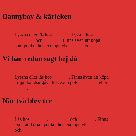
Dannyboy & kärleken
Lyssna eller läs hos
Storytel
. Lyssna hos
Bookbeat
och
Nextory
. Finns även att köpa
som pocket hos exempelvis
Adlibris
och
Bokus
.
Vi har redan sagt hej då
Lyssna eller läs hos
Storytel
. Finns även att köpa
i mjukbandsutgåva hos exempelvis
Adlibris
eller
Bokus
.
När två blev tre
Läs hos
Storytel
,
Bookbeat
och
Nextory
. Finns
även att köpa i pocket hos exempelvis
Adlibris
och
Bokus
.