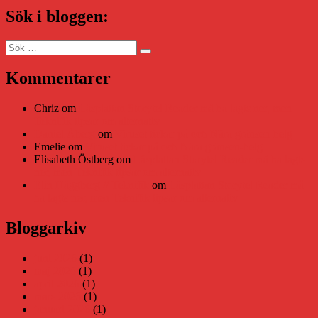
Sök i bloggen:
Sök
Sök
efter:
Kommentarer
Chriz
om
Läsplattan Storytel Reader må ha lagts ner, men
Teknifik tipsar om alternativ
Daniel Åberg
om
Viruset tickar på och Nära gränsen-helg
Emelie
om
Viruset tickar på och Nära gränsen-helg
Elisabeth Östberg
om
Läsplattan Storytel Reader må ha lagts
ner, men Teknifik tipsar om alternativ
Elin Häggberg // Teknifik
om
Läsplattan Storytel Reader må
ha lagts ner, men Teknifik tipsar om alternativ
Bloggarkiv
juni 2026
(1)
maj 2026
(1)
april 2026
(1)
mars 2026
(1)
januari 2026
(1)