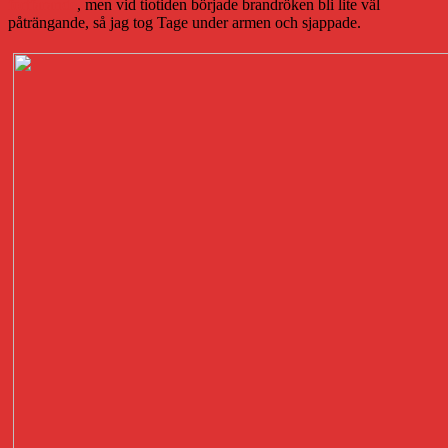
fortfarande
, men vid tiotiden började brandröken bli lite väl
påträngande, så jag tog Tage under armen och sjappade.