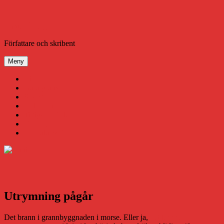
Hoppa
till
innehåll
Daniel Åberg
Författare och skribent
Meny
Virus
Nära gränsen
SODA
Avbrottet
Tidigare böcker
Om mig
Kontakt & Press
Utrymning pågår
Det brann i grannbyggnaden i morse. Eller ja,
det brinner