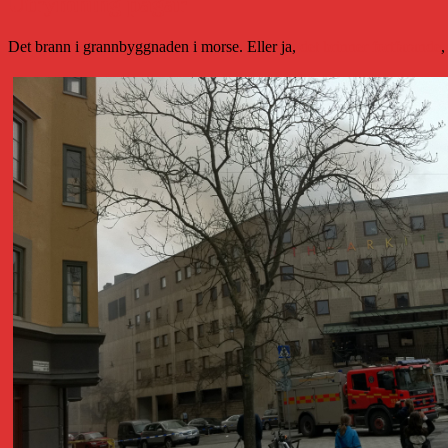
Utrymning pågår
Det brann i grannbyggnaden i morse. Eller ja,
det brinner fortfarande
,