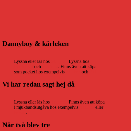
Dannyboy & kärleken
Lyssna eller läs hos
Storytel
. Lyssna hos
Bookbeat
och
Nextory
. Finns även att köpa
som pocket hos exempelvis
Adlibris
och
Bokus
.
Vi har redan sagt hej då
Lyssna eller läs hos
Storytel
. Finns även att köpa
i mjukbandsutgåva hos exempelvis
Adlibris
eller
Bokus
.
När två blev tre