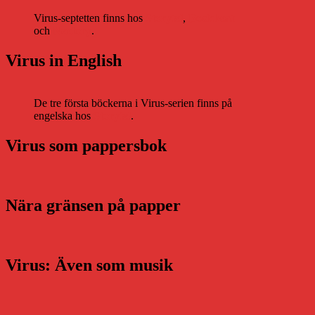
Virus-septetten finns hos
Storytel
,
Bookbeat
och
Nextory
.
Virus in English
De tre första böckerna i Virus-serien finns på
engelska hos
Storytel
.
Virus som pappersbok
Nära gränsen på papper
Virus: Även som musik