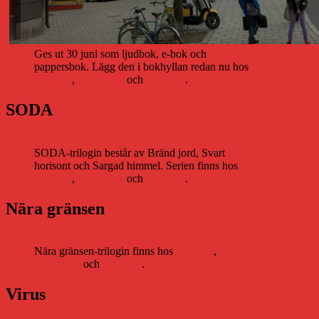
Ges ut 30 juni som ljudbok, e-bok och
pappersbok. Lägg den i bokhyllan redan nu hos
Storytel
,
Bookbeat
och
Nextory
.
SODA
SODA-trilogin består av Bränd jord, Svart
horisont och Sargad himmel. Serien finns hos
Storytel
,
Bookbeat
och
Nextory
.
Nära gränsen
Nära gränsen-trilogin finns hos
Storytel
,
Bookbeat
och
Nextory
.
Virus