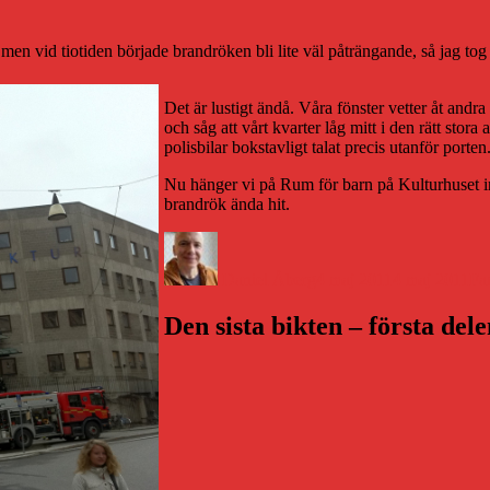
 men vid tiotiden började brandröken bli lite väl påträngande, så jag t
Det är lustigt ändå. Våra fönster vetter åt andra 
och såg att vårt kvarter låg mitt i den rätt stor
polisbilar bokstavligt talat precis utanför porten
Nu hänger vi på Rum för barn på Kulturhuset in
brandrök ända hit.
Författare
Publicerat
Ka
den
Daniel Åberg
4 maj 2011
4 maj 2011
Fam
Den sista bikten – första del