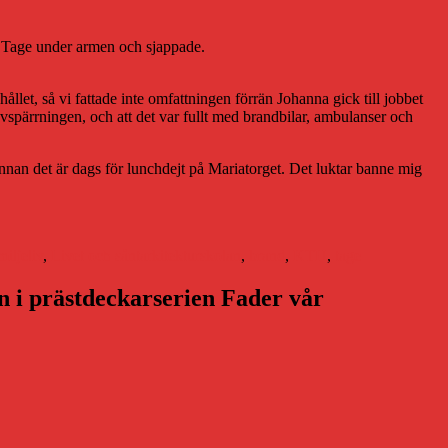
og Tage under armen och sjappade.
hållet, så vi fattade inte omfattningen förrän Johanna gick till jobbet
a avspärrningen, och att det var fullt med brandbilar, ambulanser och
.
nan det är dags för lunchdejt på Mariatorget. Det luktar banne mig
tegorier
Etiketter
iljeliv
,
Livet och sånt
arkitekturskolan
,
brand
,
KTH
,
tage
en i prästdeckarserien Fader vår