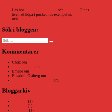
Läs hos
Storytel
,
Bookbeat
och
Nextory
. Finns
även att köpa i pocket hos exempelvis
Adlibris
och
Bokus
.
Sök i bloggen:
Sök
Sök
efter:
Kommentarer
Chriz
om
Läsplattan Storytel Reader må ha lagts ner, men Tekni
Daniel Åberg
om
Viruset tickar på och Nära gränsen-helg
Emelie
om
Viruset tickar på och Nära gränsen-helg
Elisabeth Östberg
om
Läsplattan Storytel Reader må ha lagts ne
Elin Häggberg // Teknifik
om
Läsplattan Storytel Reader må ha 
Bloggarkiv
juni 2026
(1)
maj 2026
(1)
april 2026
(1)