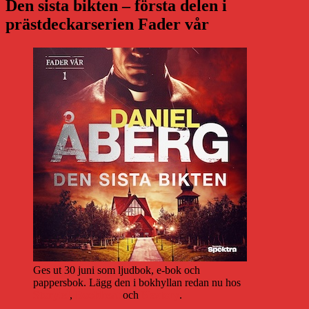
Den sista bikten – första delen i
prästdeckarserien Fader vår
Ges ut 30 juni som ljudbok, e-bok och
pappersbok. Lägg den i bokhyllan redan nu hos
Storytel
,
Bookbeat
och
Nextory
.