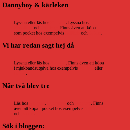
Dannyboy & kärleken
Lyssna eller läs hos
Storytel
. Lyssna hos
Bookbeat
och
Nextory
. Finns även att köpa
som pocket hos exempelvis
Adlibris
och
Bokus
.
Vi har redan sagt hej då
Lyssna eller läs hos
Storytel
. Finns även att köpa
i mjukbandsutgåva hos exempelvis
Adlibris
eller
Bokus
.
När två blev tre
Läs hos
Storytel
,
Bookbeat
och
Nextory
. Finns
även att köpa i pocket hos exempelvis
Adlibris
och
Bokus
.
Sök i bloggen: