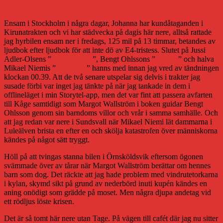
Ensam hemma
Ensam i Stockholm i några dagar, Johanna har kundåtaganden i
Kirunatrakten och vi har städvecka på dagis här nere, alltså rattade
jag hyrbilen ensam ner i fredags, 125 mil på 13 timmar, betandes av
ljudbok efter ljudbok för att inte dö av E4-tristess. Slutet på Jussi
Adler-Olsens ”
Fasanjägarna
”, Bengt Ohlssons ”
Margot
” och halva
Mikael Niemis ”
Fallvatten
” hanns med innan jag vred av tändningen
klockan 00.39. Att de två senare utspelar sig delvis i trakter jag
susade förbi var inget jag tänkte på när jag tankade in dem i
offlineläget i min Storytel-app, men det var fint att passera avfarten
till Kåge samtidigt som Margot Wallström i boken guidar Bengt
Ohlsson genom sin barndoms villor och vrår i samma samhälle. Och
att jag redan var nere i Sundsvall när Mikael Niemi lät dammarna i
Luleälven brista en efter en och skölja katastrofen över människorna
kändes på något sätt tryggt.
Höll på att tvingas stanna bilen i Örnsköldsvik eftersom ögonen
svämmade över av tårar när Margot Wallström berättar om hennes
barn som dog. Det räckte att jag hade problem med vindrutetorkarna
i kylan, skymd sikt på grund av nederbörd inuti kupén kändes en
aning onödigt som grädde på moset. Men några djupa andetag vid
ett rödljus löste krisen.
Det är så tomt här nere utan Tage. På vägen till cafét där jag nu sitter