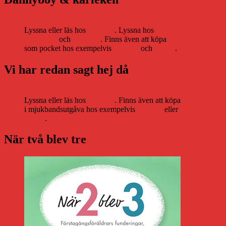
Lyssna eller läs hos
Storytel
. Lyssna hos
Bookbeat
och
Nextory
. Finns även att köpa
som pocket hos exempelvis
Adlibris
och
Bokus
.
Vi har redan sagt hej då
Lyssna eller läs hos
Storytel
. Finns även att köpa
i mjukbandsutgåva hos exempelvis
Adlibris
eller
Bokus
.
När två blev tre