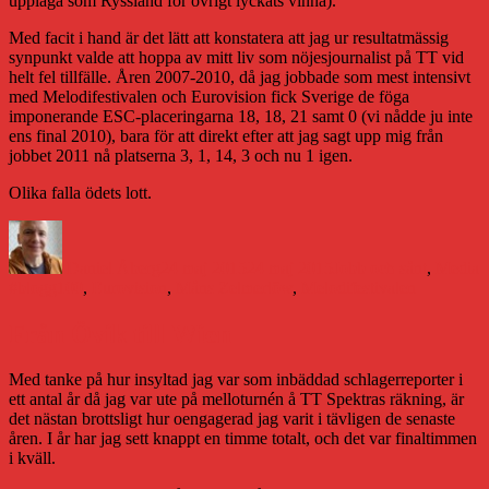
upplaga som Ryssland för övrigt lyckats vinna).
Med facit i hand är det lätt att konstatera att jag ur resultatmässig
synpunkt valde att hoppa av mitt liv som nöjesjournalist på TT vid
helt fel tillfälle. Åren 2007-2010, då jag jobbade som mest intensivt
med Melodifestivalen och Eurovision fick Sverige de föga
imponerande ESC-placeringarna 18, 18, 21 samt 0 (vi nådde ju inte
ens final 2010), bara för att direkt efter att jag sagt upp mig från
jobbet 2011 nå platserna 3, 1, 14, 3 och nu 1 igen.
Olika falla ödets lott.
Författare
Publicerat
Kategorier
E
den
Daniel Åberg
24 maj 2015
24 maj 2015
Jobb och sånt
,
Media
#blogg100
,
Eurovision
,
Måns Zelmerlöw
,
Melodifestivalen
Från Övik till Wien
Med tanke på hur insyltad jag var som inbäddad schlagerreporter i
ett antal år då jag var ute på melloturnén å TT Spektras räkning, är
det nästan brottsligt hur oengagerad jag varit i tävligen de senaste
åren. I år har jag sett knappt en timme totalt, och det var finaltimmen
i kväll.