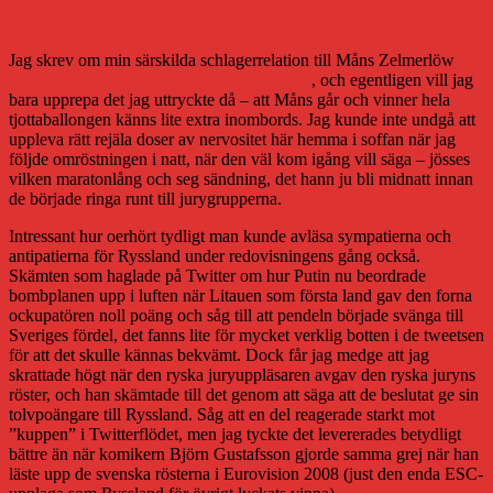
Från Övik till Wien (2)
Jag skrev om min särskilda schlagerrelation till Måns Zelmerlöw
redan efter vinsten i Melodifestivalen i mars
, och egentligen vill jag
bara upprepa det jag uttryckte då – att Måns går och vinner hela
tjottaballongen känns lite extra inombords. Jag kunde inte undgå att
uppleva rätt rejäla doser av nervositet här hemma i soffan när jag
följde omröstningen i natt, när den väl kom igång vill säga – jösses
vilken maratonlång och seg sändning, det hann ju bli midnatt innan
de började ringa runt till jurygrupperna.
Intressant hur oerhört tydligt man kunde avläsa sympatierna och
antipatierna för Ryssland under redovisningens gång också.
Skämten som haglade på Twitter om hur Putin nu beordrade
bombplanen upp i luften när Litauen som första land gav den forna
ockupatören noll poäng och såg till att pendeln började svänga till
Sveriges fördel, det fanns lite för mycket verklig botten i de tweetsen
för att det skulle kännas bekvämt. Dock får jag medge att jag
skrattade högt när den ryska juryuppläsaren avgav den ryska juryns
röster, och han skämtade till det genom att säga att de beslutat ge sin
tolvpoängare till Ryssland. Såg att en del reagerade starkt mot
”kuppen” i Twitterflödet, men jag tyckte det levererades betydligt
bättre än när komikern Björn Gustafsson gjorde samma grej när han
läste upp de svenska rösterna i Eurovision 2008 (just den enda ESC-