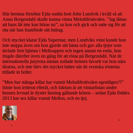
6-1
Här hemma försökte Ejda sudda bort John Lundvik i kväll så att
Anna Bergendahl skulle kunna vinna Melodifestivalen. ”Jag låtsas
att hans låt inte kan höras nu”, sa hon och gick och satte sig för att
rita när han framförde sitt bidrag.
Och mycket klarar Ejda Superstar, men Lundviks vinst kunde hon
inte stoppa även om hon gjorde sitt bästa och gav alla tjejer som
tävlade fem hjärtan i Melloappen och ingen annan en enda, hon
ringde därefter även en gång för att rösta på Bergendahl. När de
internationella juryerna nästan nollade hennes favorit var hon nära
tårarna, och inte blev det mycket bättre när de svenska rösterna
trillade in heller.
”Men hur många killar har vunnit Melodifestivalen egentligen?!”
fräste hon irriterat efteråt, och faktum är att vinnarlistan under
hennes levnad är dyster läsning gällande könen – sedan Ejda föddes
2013 har sex killar vunnit Mellon, och en tjej.
Författare
Publicerat
Kategorier
Etiketter
den
Daniel Åberg
9 mars 2019
Familjeliv
Anna Bergendahl
,
Ejda
,
Melodifestivalen