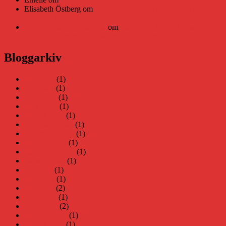
Elisabeth Östberg
om
Läsplattan Storytel Reader må ha lagts
ner, men Teknifik tipsar om alternativ
Elin Häggberg // Teknifik
om
Läsplattan Storytel Reader må
ha lagts ner, men Teknifik tipsar om alternativ
Bloggarkiv
juni 2026
(1)
maj 2026
(1)
april 2026
(1)
mars 2026
(1)
januari 2026
(1)
december 2025
(1)
november 2025
(1)
oktober 2025
(1)
september 2025
(1)
augusti 2025
(1)
juli 2025
(1)
juni 2025
(1)
maj 2025
(2)
april 2025
(1)
mars 2025
(2)
februari 2025
(1)
januari 2025
(1)