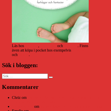
Läs hos
Storytel
,
Bookbeat
och
Nextory
. Finns
även att köpa i pocket hos exempelvis
Adlibris
och
Bokus
.
Sök i bloggen:
Sök
Sök
efter:
Kommentarer
Chriz
om
Läsplattan Storytel Reader må ha lagts ner, men
Teknifik tipsar om alternativ
Daniel Åberg
om
Viruset tickar på och Nära gränsen-helg
Emelie
om
Viruset tickar på och Nära gränsen-helg