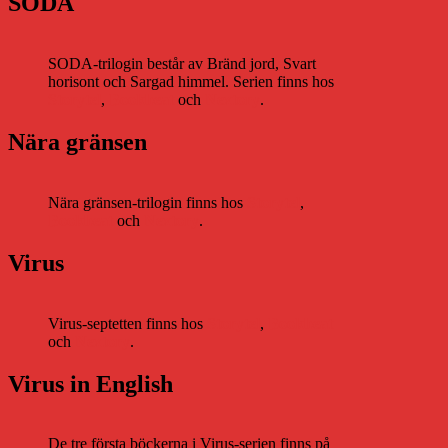
SODA
SODA-trilogin består av Bränd jord, Svart
horisont och Sargad himmel. Serien finns hos
Storytel
,
Bookbeat
och
Nextory
.
Nära gränsen
Nära gränsen-trilogin finns hos
Storytel
,
Bookbeat
och
Nextory
.
Virus
Virus-septetten finns hos
Storytel
,
Bookbeat
och
Nextory
.
Virus in English
De tre första böckerna i Virus-serien finns på