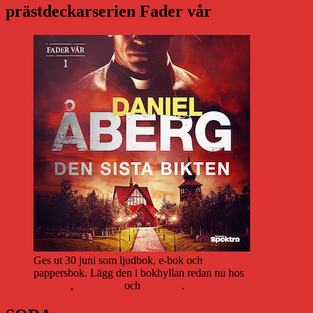
prästdeckarserien Fader vår
Ges ut 30 juni som ljudbok, e-bok och
pappersbok. Lägg den i bokhyllan redan nu hos
Storytel
,
Bookbeat
och
Nextory
.