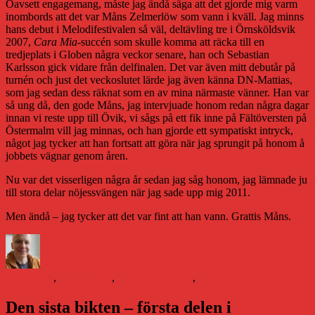
Oavsett engagemang, måste jag ändå säga att det gjorde mig varm
inombords att det var Måns Zelmerlöw som vann i kväll. Jag minns
hans debut i Melodifestivalen så väl, deltävling tre i Örnsköldsvik
2007,
Cara Mia
-succén som skulle komma att räcka till en
tredjeplats i Globen några veckor senare, han och Sebastian
Karlsson gick vidare från delfinalen. Det var även mitt debutår på
turnén och just det veckoslutet lärde jag även känna DN-Mattias,
som jag sedan dess räknat som en av mina närmaste vänner. Han var
så ung då, den gode Måns, jag intervjuade honom redan några dagar
innan vi reste upp till Övik, vi sågs på ett fik inne på Fältöversten på
Östermalm vill jag minnas, och han gjorde ett sympatiskt intryck,
något jag tycker att han fortsatt att göra när jag sprungit på honom å
jobbets vägnar genom åren.
Nu var det visserligen några år sedan jag såg honom, jag lämnade ju
till stora delar nöjessvängen när jag sade upp mig 2011.
Men ändå – jag tycker att det var fint att han vann. Grattis Måns.
Författare
Publicerat
Kategorier
Etikette
den
Daniel Åberg
14 mars 2015
26 maj 2015
Jobb och sånt
#blogg100
,
DN-Mattias
,
Måns Zelmerlöw
,
Melodifestivalen
Den sista bikten – första delen i